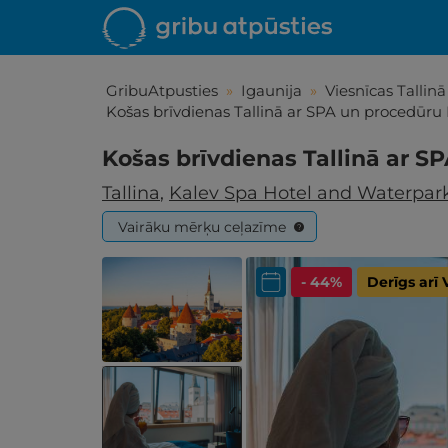
GribuAtpusties
»
Igaunija
»
Viesnīcas Tallinā
Košas brīvdienas Tallinā ar SPA un procedūru
Košas brīvdienas Tallinā ar 
Tallina
,
Kalev Spa Hotel and Waterpar
Vairāku mērķu ceļazīme
?
- 44%
Derīgs arī
Iepa
Līdz brīniš