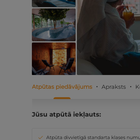
Atpūtas piedāvājums
Apraksts
K
Jūsu atpūtā iekļauts:
Atpūta divvietīgā standarta klases numur