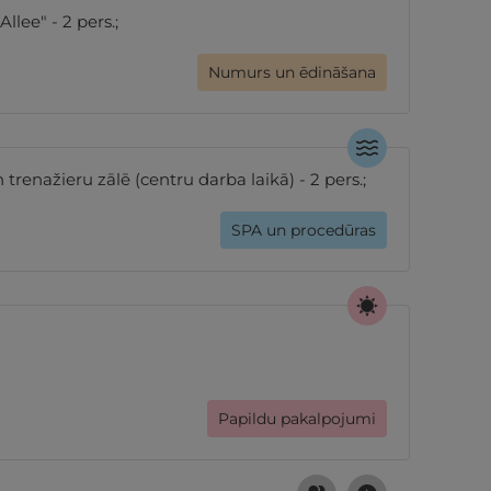
llee" - 2 pers.;
Numurs un ēdināšana
nažieru zālē (centru darba laikā) - 2 pers.;
SPA un procedūras
Papildu pakalpojumi