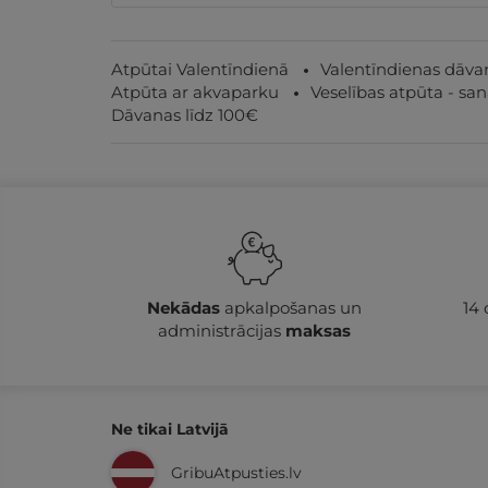
Atpūtai Valentīndienā
Valentīndienas dāva
Atpūta ar akvaparku
Veselības atpūta - san
Dāvanas līdz 100€
Nekādas
apkalpošanas un
14
administrācijas
maksas
Ne tikai Latvijā
GribuAtpusties.lv