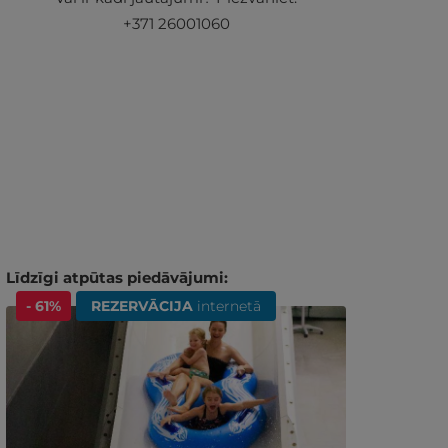
+371 26001060
Līdzīgi atpūtas piedāvājumi:
- 61%
REZERVĀCIJA
internetā