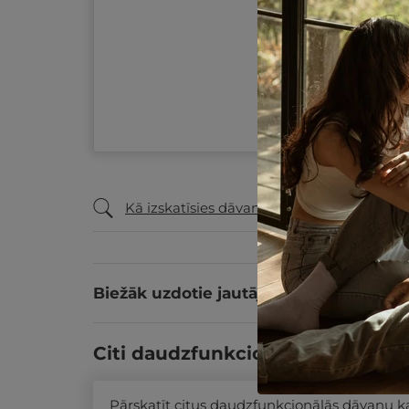
Kā izskatīsies dāvanu ceļazīme?
Biežāk uzdotie jautājumi
Citi daudzfunkcionālās dāvanu k
Pārskatīt citus daudzfunkcionālās dāvanu 