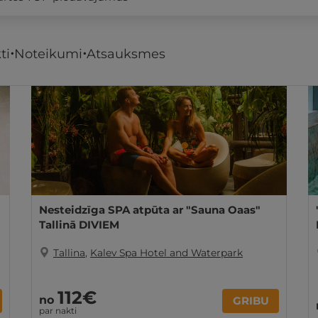
ti
Noteikumi
Atsauksmes
REZERVĀCIJA
internetā
Nesteidzīga SPA atpūta ar "Sauna Oaas"
Tallinā DIVIEM
Tallina
,
Kalev Spa Hotel and Waterpark
112€
no
GRIBU
par nakti