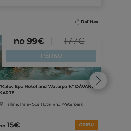
Dalīties
Akcija
177
€
no 99
€
PĒRKU
"Kalev Spa Hotel and Waterpark" DĀVANU
2 jautr
KARTE
AKVAPA
Tallina
,
Kalev Spa Hotel and Waterpark
Tallin
333
15€
GRIBU
no
Par 2 nak