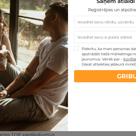
Saņem atlaidi 
Reģistrējies un atpūtie
PĒRKU
Piekrītu, ka mani personas dati
apstrādāti tiešā mārketinga no
jaunumus. Vairāk par -
Konfide
(Varat atteikties jebkurā mirklī
GRIB
artes piedāvājumi:
kartes TOP piedāvājumus