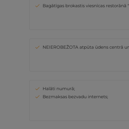
Bagātīgas brokastis viesnīcas restorānā "A
NEIEROBEŽOTA atpūta ūdens centrā un tre
Halāti numurā;
Bezmaksas bezvadu internets;