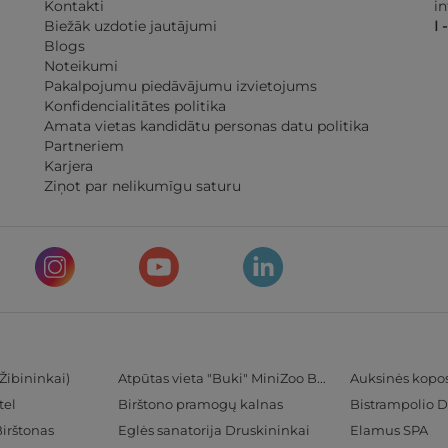
Kontakti
i
Biežāk uzdotie jautājumi
I 
Blogs
Noteikumi
Pakalpojumu piedāvājumu izvietojums
Konfidencialitātes politika
Amata vietas kandidātu personas datu politika
Partneriem
Karjera
Ziņot par nelikumīgu saturu
Žibininkai)
Atpūtas vieta "Buki" MiniZoo BUKS
Auksinės kopo
tel
Birštono pramogų kalnas
Bistrampolio D
Birštonas
Eglės sanatorija Druskininkai
Elamus SPA