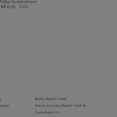
nfo@gribuatpusties.lv
- VII
10:00 - 21:00
s
Baltic Beach Hotel
varas
Daina Jurmala Beach Hotel & SPA
GaisaBaloni.lv