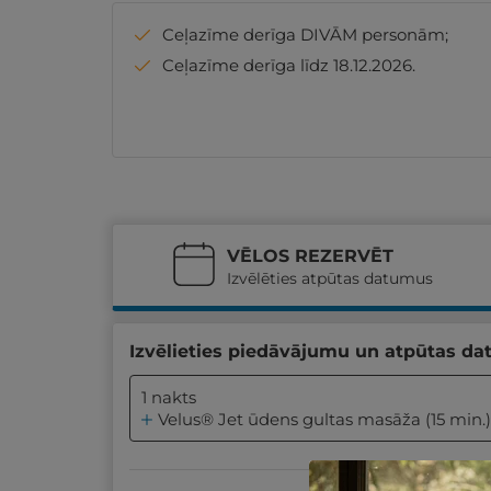
Ceļazīme derīga DIVĀM personām;
Ceļazīme derīga līdz 18.12.2026.
VĒLOS REZERVĒT
Izvēlēties atpūtas datumus
Izvēlieties piedāvājumu un atpūtas da
1 nakts
Velus® Jet ūdens gultas masāža (15 min.) - 