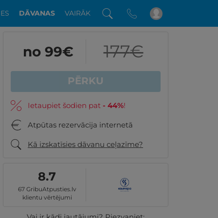
DES
DĀVANAS
VAIRĀK
177
€
no 99
€
PĒRKU
Ietaupiet šodien pat
-
44
%
!
Atpūtas rezervācija internetā
Kā izskatīsies dāvanu ceļazīme?
8.7
67 GribuAtpusties.lv
klientu vērtējumi
Vai ir kādi jautājumi? Piezvaniet: