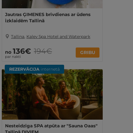
Jautras ĢIMENES brīvdienas ar ūdens
izklaidēm Tallinā
Tallina
,
Kalev Spa Hotel and Waterpark
136€
194€
no
GRIBU
par nakti
REZERVĀCIJA
internetā
Nesteidzīga SPA atpūta ar "Sauna Oaas"
Tallinā DIVIEM