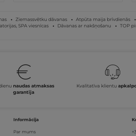
nas
Ziemassvētku dāvanas
Atpūta maija brīvdienās
atorijas, SPA viesnīcas
Dāvanas ar nakšņošanu
TOP pi
 dienu
naudas atmaksas
Kvalitatīva klientu
apkalp
garantija
Informācija
K
Par mums
+