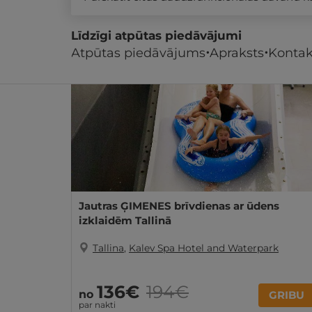
Līdzīgi atpūtas piedāvājumi
Atpūtas piedāvājums
Apraksts
Kontak
- 61%
REZERVĀCIJA
internetā
Jautras ĢIMENES brīvdienas ar ūdens
izklaidēm Tallinā
Tallina
,
Kalev Spa Hotel and Waterpark
136€
194€
no
GRIBU
par nakti