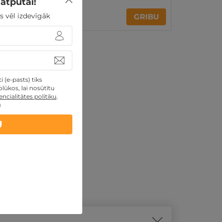
atpūtai!
15€
s vēl izdevīgāk
GRIBU
no
 (e-pasts) tiks
lūkos, lai nosūtītu
ncialitātes politiku
.
)
U