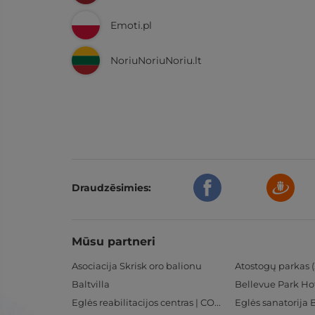
Emoti.pl
NoriuNoriuNoriu.lt
Draudzēsimies:
Mūsu partneri
Asociacija Skrisk oro balionu
Atostogų parkas (
Baltvilla
Bellevue Park Ho
Eglės reabilitacijos centras | CORE
Eglės sanatorija 