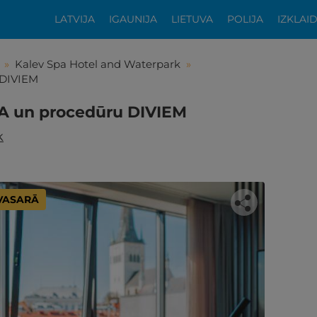
LATVIJA
IGAUNIJA
LIETUVA
POLIJA
IZKLAI
»
Kalev Spa Hotel and Waterpark
»
 DIVIEM
SPA un procedūru DIVIEM
k
 VASARĀ
tikās šis piedāvājums?
ķīgai atpūtai atlikuši tikai daži soļi