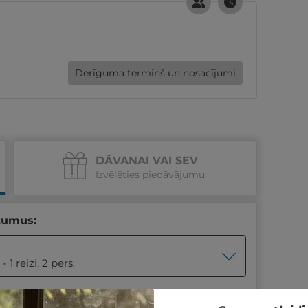
Derīguma termiņš un nosacījumi
DĀVANAI VAI SEV
Izvēlēties piedāvājumu
tumus:
1 reizi, 2 pers.