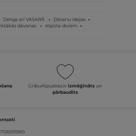
Derīgs arī VASARĀ
Dāvanu idejas
rktākās dāvanas
Atpūta diviem
ošana
GribuAtpusties.lv
izmēģināts
un
pārbaudīts
ontakti
37126001060