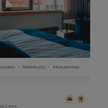
PĒRKU
ontakti
Noteikumi
Atsauksmes
ā 2 pers.;