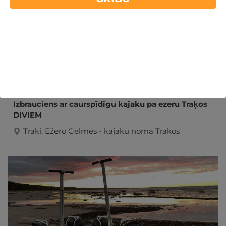
Izbrauciens ar caurspīdīgu kajaku pa ezeru Traķos
DIVIEM
Traķi, Ežero Gelmės - kajaku noma Traķos