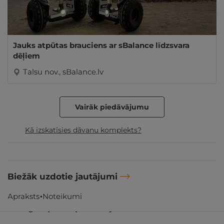
Jauks atpūtas brauciens ar sBalance līdzsvara
dēļiem
Talsu nov., sBalance.lv
Vairāk piedāvājumu
Kā izskatīsies dāvanu komplekts?
Biežāk uzdotie jautājumi
Apraksts
Noteikumi
Līdzīgi atpūtas piedāvājumi