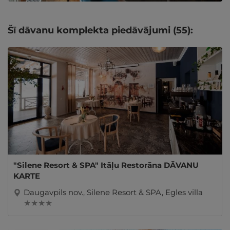
Šī dāvanu komplekta piedāvājumi (55):
"Silene Resort & SPA" Itāļu Restorāna DĀVANU
KARTE
Daugavpils nov., Silene Resort & SPA, Egles villa
★ ★ ★ ★