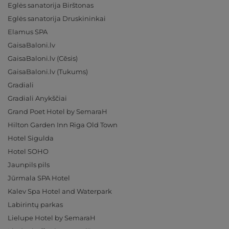
Eglės sanatorija Birštonas
Eglės sanatorija Druskininkai
Elamus SPA
GaisaBaloni.lv
GaisaBaloni.lv (Cēsis)
GaisaBaloni.lv (Tukums)
Gradiali
Gradiali Anykščiai
Grand Poet Hotel by SemaraH
Hilton Garden Inn Riga Old Town
Hotel Sigulda
Hotel SOHO
Jaunpils pils
Jūrmala SPA Hotel
Kalev Spa Hotel and Waterpark
Labirintų parkas
Lielupe Hotel by SemaraH