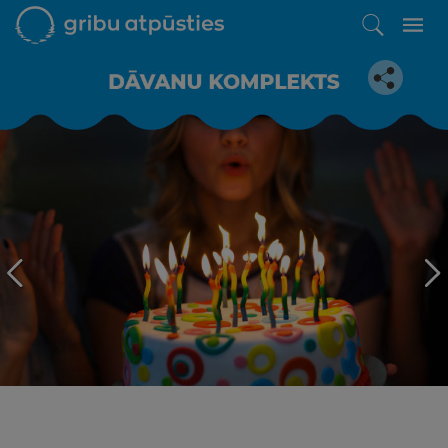
Iepatikās šis piedāvājums?
Līdz brīnišķīgai atpūtai atlikuši tikai daži soļi
PĒRKU