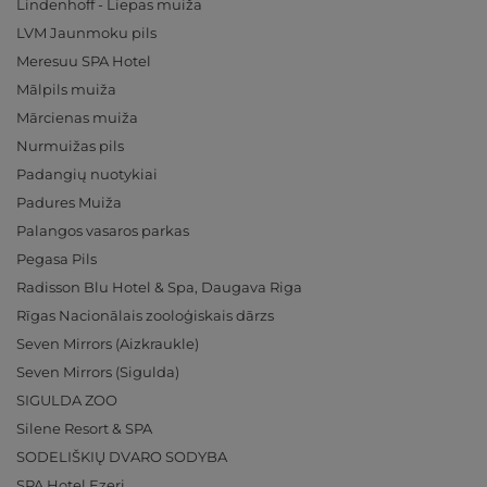
Lindenhoff - Liepas muiža
LVM Jaunmoku pils
Meresuu SPA Hotel
Mālpils muiža
Mārcienas muiža
Nurmuižas pils
Padangių nuotykiai
Padures Muiža
Palangos vasaros parkas
Pegasa Pils
Radisson Blu Hotel & Spa, Daugava Riga
Rīgas Nacionālais zooloģiskais dārzs
Seven Mirrors (Aizkraukle)
Seven Mirrors (Sigulda)
SIGULDA ZOO
Silene Resort & SPA
SODELIŠKIŲ DVARO SODYBA
SPA Hotel Ezeri