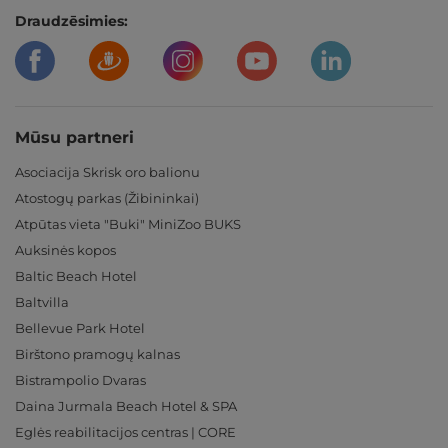
Draudzēsimies:
Mūsu partneri
Asociacija Skrisk oro balionu
Atostogų parkas (Žibininkai)
Atpūtas vieta "Buki" MiniZoo BUKS
Auksinės kopos
Baltic Beach Hotel
Baltvilla
Bellevue Park Hotel
Birštono pramogų kalnas
Bistrampolio Dvaras
Daina Jurmala Beach Hotel & SPA
Eglės reabilitacijos centras | CORE