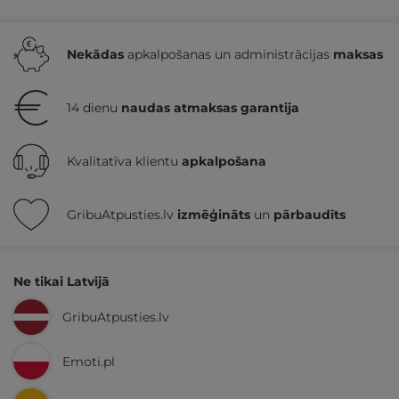
Nekādas
apkalpošanas un administrācijas
maksas
14 dienu
naudas atmaksas garantija
Kvalitatīva klientu
apkalpošana
GribuAtpusties.lv
izmēģināts
un
pārbaudīts
Ne tikai Latvijā
GribuAtpusties.lv
Emoti.pl