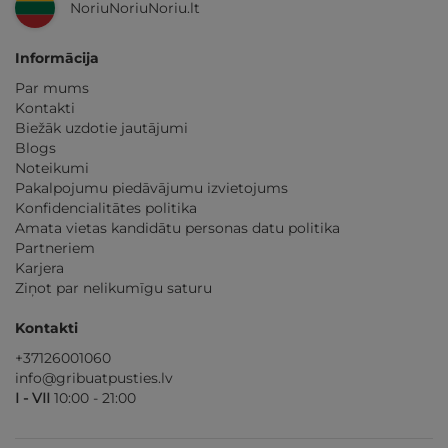
NoriuNoriuNoriu.lt
Informācija
Par mums
Kontakti
Biežāk uzdotie jautājumi
Blogs
Noteikumi
Pakalpojumu piedāvājumu izvietojums
Konfidencialitātes politika
Amata vietas kandidātu personas datu politika
Partneriem
Karjera
Ziņot par nelikumīgu saturu
Kontakti
+37126001060
info@gribuatpusties.lv
I - VII
10:00 - 21:00