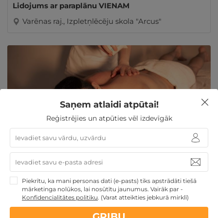
Lidojums ar paraplānu VIENAM
Varēnas raj., Izpletņlēcēju skola "Arcus"
Saņem atlaidi atpūtai!
Reģistrējies un atpūties vēl izdevīgāk
Muguras MASĀŽA ar siltiem lavas akmeņiem
VIENAM
Piekrītu, ka mani personas dati (e-pasts) tiks apstrādāti tiešā
Rīga, AQUA VILLA SPA
mārketinga nolūkos, lai nosūtītu jaunumus. Vairāk par -
Konfidencialitātes politiku
.
(Varat atteikties jebkurā mirklī)
GRIBU