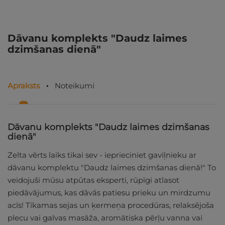
Dāvanu komplekts "Daudz laimes
dzimšanas dienā"
Apraksts
Noteikumi
Dāvanu komplekts "Daudz laimes dzimšanas
dienā"
Zelta vērts laiks tikai sev - ieprieciniet gaviļnieku ar
dāvanu komplektu "Daudz laimes dzimšanas dienā!" To
veidojuši mūsu atpūtas eksperti, rūpīgi atlasot
piedāvājumus, kas dāvās patiesu prieku un mirdzumu
acīs! Tīkamas sejas un ķermeņa procedūras, relaksējoša
plecu vai galvas masāža, aromātiska pērļu vanna vai