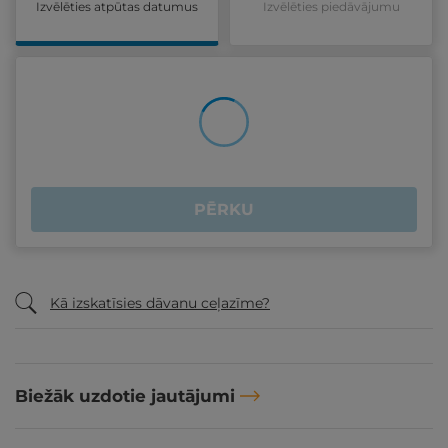
Izvēlēties atpūtas datumus
Izvēlēties piedāvājumu
PĒRKU
Kā izskatīsies dāvanu ceļazīme?
Biežāk uzdotie jautājumi