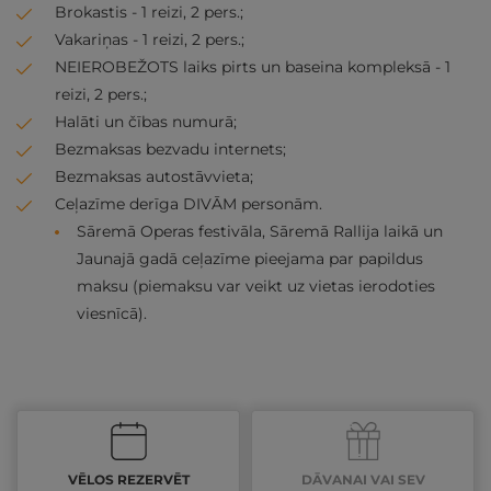
Brokastis - 1 reizi, 2 pers.;
Vakariņas - 1 reizi, 2 pers.;
NEIEROBEŽOTS laiks pirts un baseina kompleksā - 1
reizi, 2 pers.;
Halāti un čības numurā;
Bezmaksas bezvadu internets;
Bezmaksas autostāvvieta;
Ceļazīme derīga DIVĀM personām.
Sāremā Operas festivāla, Sāremā Rallija laikā un
Jaunajā gadā ceļazīme pieejama par papildus
maksu (piemaksu var veikt uz vietas ierodoties
viesnīcā).
VĒLOS REZERVĒT
DĀVANAI VAI SEV