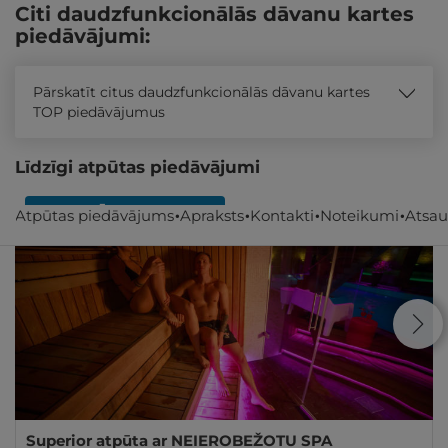
Citi daudzfunkcionālās dāvanu kartes
piedāvājumi:
Pārskatīt citus daudzfunkcionālās dāvanu kartes
TOP piedāvājumus
Līdzīgi atpūtas piedāvājumi
REZERVĀCIJA
internetā
Atpūtas piedāvājums
Apraksts
Kontakti
Noteikumi
Atsa
Superior atpūta ar NEIEROBEŽOTU SPA