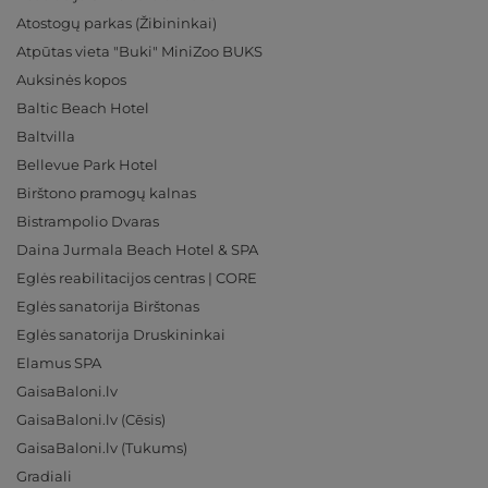
Atostogų parkas (Žibininkai)
Atpūtas vieta "Buki" MiniZoo BUKS
Auksinės kopos
Baltic Beach Hotel
Baltvilla
Bellevue Park Hotel
Birštono pramogų kalnas
Bistrampolio Dvaras
Daina Jurmala Beach Hotel & SPA
Eglės reabilitacijos centras | CORE
Eglės sanatorija Birštonas
Eglės sanatorija Druskininkai
Elamus SPA
GaisaBaloni.lv
GaisaBaloni.lv (Cēsis)
GaisaBaloni.lv (Tukums)
Gradiali