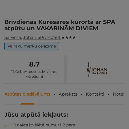
Brīvdienas Kuresāres kūrortā ar SPA
atpūtu un VAKARIŅĀM DIVIEM
Sāremā
,
Johan SPA Hotell
★ ★ ★ ★
Vairāku mērķu ceļazīme
8.7
17 GribuAtpusties.lv klientu
vērtējumi
Atpūtas piedāvājums
Apraksts
Kontakti
Noteik
Jūsu atpūtā iekļauts:
1 nakts izvēlētā numurā 2 pers.;