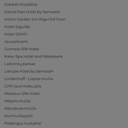
Gradiali Anykščiai
Grand Poet Hotel by SemaraH
Hilton Garden Inn Riga Old Town
Hotel Sigulda
Hotel SOHO
Jaunpils pils
Jūrmala SPA Hotel
Kalev Spa Hotel and Waterpark
Labirintų parkas
Lielupe Hotel by SemaraH
Lindenhoff - Liepas muiža
LVM Jaunmoku pils
Meresuu SPA Hotel
Mālpils muiža
Mārcienas muiža
Nurmuižas pils
Padangių nuotykiai