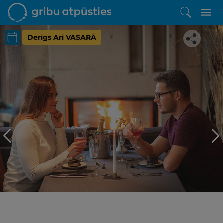
Derīgs Arī VASARĀ
Iepatikās šis piedāvājums?
Līdz brīnišķīgai atpūtai atlikuši tikai daži soļi
PĒRKU