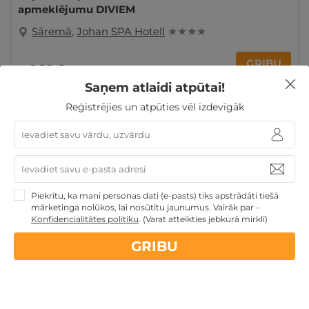
apmeklējumu DIVIEM
Sāremā
,
Johan SPA Hotell
★ ★ ★ ★
GRIBU
169€
no
par nakti
Saņem atlaidi atpūtai!
Reģistrējies un atpūties vēl izdevīgāk
Atpūta Lieldienu brīvdienās
Atpūta pie jūras
Atpūta
maija brīvdienās
Derīgs arī VASARĀ
Veselības atpūta
- sanatorijas, SPA viesnīcas
Atpūta diviem
Piekrītu, ka mani personas dati (e-pasts) tiks apstrādāti tiešā
mārketinga nolūkos, lai nosūtītu jaunumus. Vairāk par -
Konfidencialitātes politiku
.
(Varat atteikties jebkurā mirklī)
Nekādas
apkalpošanas un administrācijas
maksas
GRIBU
14 dienu
naudas atmaksas garantija