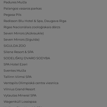
Padures Muiža
Palangos vasaros parkas
Pegasa Pils
Radisson Blu Hotel & Spa, Daugava Riga
Rīgas Nacionālais zooloģiskais dārzs
Seven Mirrors (Aizkraukle)
Seven Mirrors (Sigulda)
SIGULDA ZOO
Silene Resort & SPA
SODELIŠKIŲ DVARO SODYBA
SPA Hotel Ezeri
Sventes Muiža
Tallinn Viimsi SPA
Ventspils Olimpiskā centra viesnīca
Vilnius Grand Resort
Vytautas Mineral SPA
Wagenküll Lossispaa