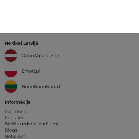
Kvalitatīva klientu
apkalpošana
GribuAtpusties.lv
izmēģināts
un
pārbaudīts
Ne tikai Latvijā
GribuAtpusties.lv
Emoti.pl
NoriuNoriuNoriu.lt
Informācija
Par mums
Kontakti
Biežāk uzdotie jautājumi
Blogs
Noteikumi