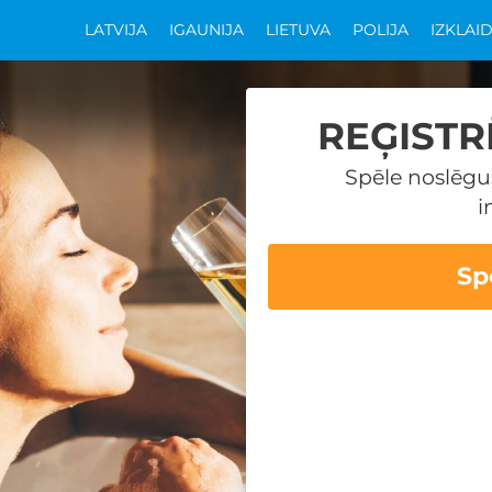
LATVIJA
IGAUNIJA
LIETUVA
POLIJA
IZKLAI
REĢISTR
Spēle noslēgu
i
Sp