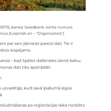
7315715, banka: Swedbank, konta numurs:
ilnius (turpmāk arī – "Organizators").
em par sevi jāsniedz pareizi dati. Tie ir
u nebūs iespējams.
šanos – kad Spēles dalībnieks laimē balvu,
sonas dati tiks apstrādāti.
i.
s uzvarētājs, kurš savā īpašumā iegūs
ā.
sludināšanas pa reģistrācijas laikā norādīto