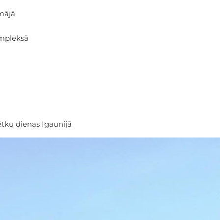
mājā
ompleksā
ētku dienas Igaunijā