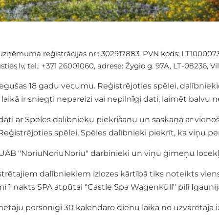
, uzņēmuma reģistrācijas nr.: 302917883, PVN kods: LT10000
ties.lv
, tel.: +371 26001060, adrese: Žygio g. 97A, LT-08236, V
sniegušas 18 gadu vecumu.
Reģistrējoties spēlei, dalībnieki
as laikā ir sniegti nepareizi vai nepilnīgi dati, laimēt balv
dāti ar Spēles dalībnieku piekrišanu un saskaņā ar vieno
ģistrējoties spēlei, Spēles dalībnieki piekrīt, ka viņu per
, UAB "NoriuNoriuNoriu" darbinieki un viņu ģimeņu locekļ
rētajiem dalībniekiem izlozes kārtībā tiks noteikts vien
i 1 nakts SPA atpūtai "Castle Spa Wagenküll" pilī Igaunij
ētāju personīgi 30 kalendāro dienu laikā no uzvarētāja iz