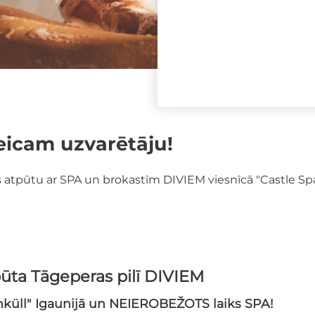
eicam uzvarētāju!
s atpūtu ar SPA un brokastīm DIVIEM viesnīcā "Castle Spa 
ūta Tāgeperas pilī DIVIEM
nküll" Igaunijā un NEIEROBEŽOTS laiks SPA!