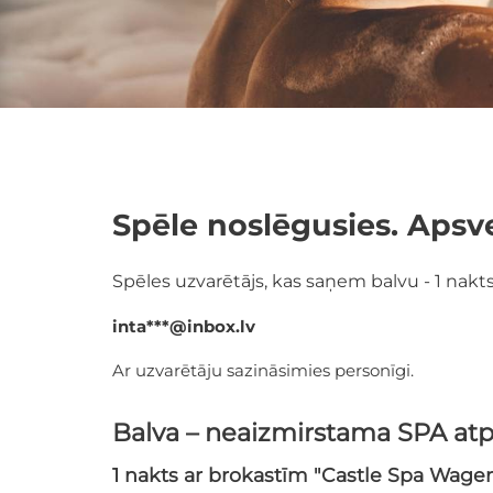
Spēle noslēgusies. Apsv
Spēles uzvarētājs, kas saņem balvu - 1 nakt
inta***@inbox.lv
Ar uzvarētāju sazināsimies personīgi.
Balva – neaizmirstama SPA atp
1 nakts ar brokastīm "Castle Spa Wage