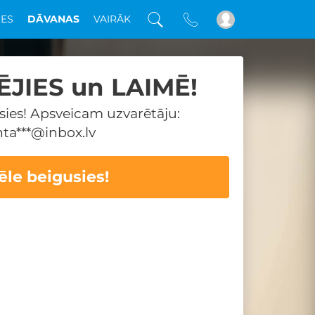
DES
DĀVANAS
VAIRĀK
ĒJIES un LAIMĒ!
sies! Apsveicam uzvarētāju:
nta***@inbox.lv
ēle beigusies!