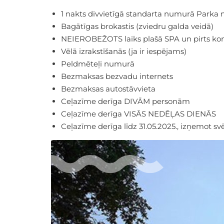
1 nakts divvietīgā standarta numurā Parka 
Bagātīgas brokastis (zviedru galda veidā)
NEIEROBEŽOTS laiks plašā SPA un pirts k
Vēlā izrakstīšanās (ja ir iespējams)
Peldmēteļi numurā
Bezmaksas bezvadu internets
Bezmaksas autostāvvieta
Ceļazīme derīga DIVĀM personām
Ceļazīme derīga VISĀS NEDĒĻAS DIENĀS
Ceļazīme derīga līdz 31.05.2025., izņemot sv