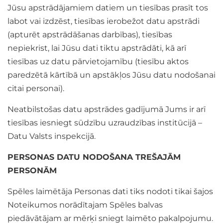
Jūsu apstrādājamiem datiem un tiesības prasīt tos
labot vai izdzēst, tiesības ierobežot datu apstrādi
(apturēt apstrādāšanas darbības), tiesības
nepiekrist, lai Jūsu dati tiktu apstrādāti, kā arī
tiesības uz datu pārvietojamību (tiesību aktos
paredzētā kārtībā un apstākļos Jūsu datu nodošanai
citai personai).
Neatbilstošas datu apstrādes gadījumā Jums ir arī
tiesības iesniegt sūdzību uzraudzības institūcijā –
Datu Valsts inspekcijā.
PERSONAS DATU NODOŠANA TREŠAJĀM
PERSONĀM
Spēles laimētāja Personas dati tiks nodoti tikai šajos
Noteikumos norādītajam Spēles balvas
piedāvātājam ar mērķi sniegt laimēto pakalpojumu.