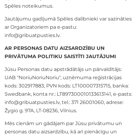
Spēles noteikumus.
Jautājumu gadījumā Spēles dalībnieki var sazināties
ar Organizatoriem pa e-pastu:
info@gribuatpusties.lv
.
AR PERSONAS DATU AIZSARDZĪBU UN
PRIVĀTUMA POLITIKU SAISTĪTI JAUTĀJUMI
Jūsu Personas datu apstrādātājs un pārvaldītājs:
UAB "NoriuNoriuNoriu", uzņēmuma reģistrācijas
kods: 302917883, PVN kods: LT100007315715, banka:
Swedbank, konta nr.: LT897300010133613141, e-pasts:
info@gribuatpusties.lv
, tel.: 371 26001060, adrese:
Žygio g. 97A, LT-08236, Vilnius.
Mēs cienām un gādājam par Jūsu privātumu un
personas datu aizsardzību, kā arī pienācīgu un