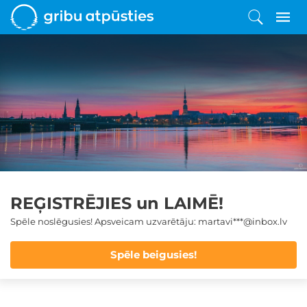
REĢISTRĒJIES un LAIMĒ!
Spēle noslēgusies! Apsveicam uzvarētāju: martavi***@inbox.lv
Spēle beigusies!