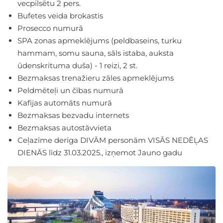
vecpilsētu 2 pers.
Bufetes veida brokastis
Prosecco numurā
SPA zonas apmeklējums (peldbaseins, turku
hammam, somu sauna, sāls istaba, auksta
ūdenskrituma duša) - 1 reizi, 2 st.
Bezmaksas trenažieru zāles apmeklējums
Peldmēteļi un čības numurā
Kafijas automāts numurā
Bezmaksas bezvadu internets
Bezmaksas autostāvvieta
Ceļazīme derīga DIVĀM personām VISĀS NEDĒĻAS
DIENĀS līdz 31.03.2025., izņemot Jauno gadu