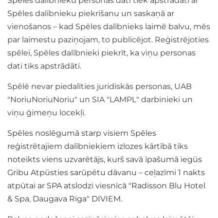
Spēles dalībnieku personas dati tiek apstrādāti ar
Spēles dalībnieku piekrišanu un saskaņā ar
vienošanos – kad Spēles dalībnieks laimē balvu, mēs
par laimestu paziņojam, to publicējot. Reģistrējoties
spēlei, Spēles dalībnieki piekrīt, ka viņu personas
dati tiks apstrādāti.
Spēlē nevar piedalīties juridiskās personas, UAB
"NoriuNoriuNoriu" un SIA "LAMPL" darbinieki un
viņu ģimeņu locekļi.
Spēles noslēgumā starp visiem Spēles
reģistrētajiem dalībniekiem izlozes kārtībā tiks
noteikts viens uzvarētājs, kurš savā īpašumā iegūs
Gribu Atpūsties
sarūpētu dāvanu – ceļazīmi 1 nakts
atpūtai ar SPA atslodzi viesnīcā "Radisson Blu Hotel
& Spa, Daugava Riga" DIVIEM.