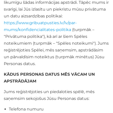
likumīgu šādas informācijas apstrādi. Tāpēc mums ir
svarīgi, lai Jūs izlasītu un piekristu mūsu privātuma
un datu aizsardzības politikai:
https://www.gribuatpusties.lv/lv/par-
mums/konfidencialitates-politika
(turpmāk –
"Privātuma politika"), kā arī ar šiem Spēles
noteikumiem (turpmāk – "Spēles noteikumi"). Jums
reģistrējoties Spēlei, mēs saņemsim, apstrādāsim
un pārvaldīsim noteiktus (turpmāk minētus) Jūsu
Personas datus.
KĀDUS PERSONAS DATUS MĒS VĀCAM UN
APSTRĀDĀJAM
Jums reģistrējoties un piedaloties spēlē, mēs
saņemsim sekojošus Jūsu Personas datus:
Telefona numuru