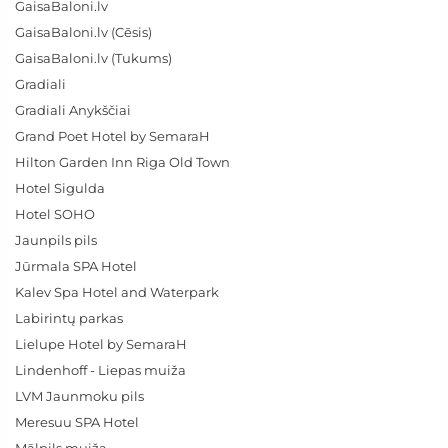
GaisaBaloni.lv
GaisaBaloni.lv (Cēsis)
GaisaBaloni.lv (Tukums)
Gradiali
Gradiali Anykščiai
Grand Poet Hotel by SemaraH
Hilton Garden Inn Riga Old Town
Hotel Sigulda
Hotel SOHO
Jaunpils pils
Jūrmala SPA Hotel
Kalev Spa Hotel and Waterpark
Labirintų parkas
Lielupe Hotel by SemaraH
Lindenhoff - Liepas muiža
LVM Jaunmoku pils
Meresuu SPA Hotel