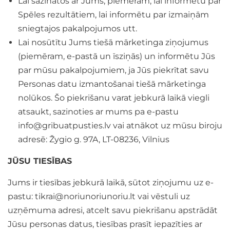
Lai sazinātos ar Jums, piemēram, lai informētu par
Spēles rezultātiem, lai informētu par izmaiņām
sniegtajos pakalpojumos utt.
Lai nosūtītu Jums tiešā mārketinga ziņojumus
(piemēram, e-pastā un īsziņās) un informētu Jūs
par mūsu pakalpojumiem, ja Jūs piekrītat savu
Personas datu izmantošanai tiešā mārketinga
nolūkos. Šo piekrišanu varat jebkurā laikā viegli
atsaukt, sazinoties ar mums pa e-pastu
info@gribuatpusties.lv
vai atnākot uz mūsu biroju
adresē: Žygio g. 97A, LT-08236, Vilnius
JŪSU TIESĪBAS
Jums ir tiesības jebkurā laikā, sūtot ziņojumu uz e-
pastu:
tikrai@noriunoriunoriu.lt
vai vēstuli uz
uzņēmuma adresi, atcelt savu piekrišanu apstrādāt
Jūsu personas datus, tiesības prasīt iepazīties ar