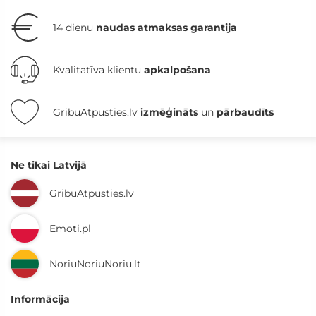
14 dienu
naudas atmaksas garantija
Kvalitatīva klientu
apkalpošana
GribuAtpusties.lv
izmēģināts
un
pārbaudīts
Ne tikai Latvijā
GribuAtpusties.lv
Emoti.pl
NoriuNoriuNoriu.lt
Informācija