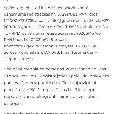
Spēles organizatori ir UAB "NoriuNoriuNoriu",
uzņēmuma reģistrācijas nr.: 302917883, PVN kods:
LT100007315715, e-pasts:
info@gribuatpusties.lv
, tel.: +371
26001060, adrese: Žygio g. 97A, LT-08236, Vilnius un SIA
"LAMPL", uzņēmuma reģistrācijas nr.: 40203146745,
PVN kods: LV40203146745, e-pasts:
frontoffice.riga@radissonblu.com
, tel.: +371 67061111,
adrese: Kuģu iela 24, LV-1048, Rīga (turpmāk arī –
"Organizators"),
Spēlē var piedalīties personas, kuras ir sasniegušas
18 gadu vecumu.
Reģistrējoties spēlei, dalībniekiem
par sevi jāsniedz pareizi dati. Tie ir vajadzīgi, lai
piedalītos spēlē. Ja reģistrācijas laikā ir sniegti
nepareizi vai nepilnīgi dati, laimēt balvu nebūs
iespējams.