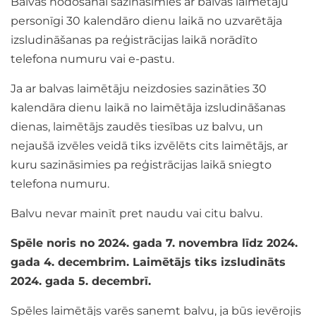
Balvas nodošanai sazināsimies ar balvas laimētāju
personīgi 30 kalendāro dienu laikā no uzvarētāja
izsludināšanas pa reģistrācijas laikā norādīto
telefona numuru vai e-pastu.
Ja ar balvas laimētāju neizdosies sazināties 30
kalendāra dienu laikā no laimētāja izsludināšanas
dienas, laimētājs zaudēs tiesības uz balvu, un
nejaušā izvēles veidā tiks izvēlēts cits laimētājs, ar
kuru sazināsimies pa reģistrācijas laikā sniegto
telefona numuru.
Balvu nevar mainīt pret naudu vai citu balvu.
Spēle noris no 2024. gada 7. novembra līdz 2024.
gada 4. decembrim
.
Laimētājs tiks izsludināts
2024. gada 5. decembrī.
Spēles laimētājs varēs saņemt balvu, ja būs ievērojis