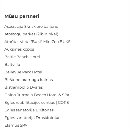
Mūsu partneri
Asociacija Skrisk oro balionu
Atostogų parkas (Žibininkai)
Atpūtas vieta "Buki" MiniZoo BUKS
Auksinės kopos
Baltic Beach Hotel
Baltvilla
Bellevue Park Hotel
Birštono pramogų kalnas
Bistrampolio Dvaras
Daina Jurmala Beach Hotel & SPA
Eglės reabilitacijos centras | CORE
Eglės sanatorija Birštonas
Eglės sanatorija Druskininkai
Elamus SPA