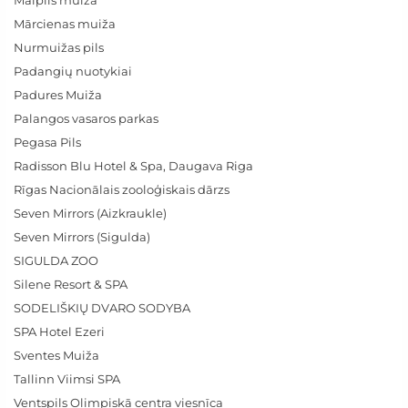
Mālpils muiža
Mārcienas muiža
Nurmuižas pils
Padangių nuotykiai
Padures Muiža
Palangos vasaros parkas
Pegasa Pils
Radisson Blu Hotel & Spa, Daugava Riga
Rīgas Nacionālais zooloģiskais dārzs
Seven Mirrors (Aizkraukle)
Seven Mirrors (Sigulda)
SIGULDA ZOO
Silene Resort & SPA
SODELIŠKIŲ DVARO SODYBA
SPA Hotel Ezeri
Sventes Muiža
Tallinn Viimsi SPA
Ventspils Olimpiskā centra viesnīca