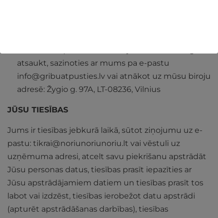
(piemēram, e-pastā un īsziņās) un informētu Jūs
par mūsu pakalpojumiem, ja Jūs piekrītat savu
Personas datu izmantošanai tiešā mārketinga
nolūkos. Šo piekrišanu varat jebkurā laikā viegli
atsaukt, sazinoties ar mums pa e-pastu
info@gribuatpusties.lv
vai atnākot uz mūsu biroju
adresē: Žygio g. 97A, LT-08236, Vilnius
JŪSU TIESĪBAS
Jums ir tiesības jebkurā laikā, sūtot ziņojumu uz e-
pastu:
tikrai@noriunoriunoriu.lt
vai vēstuli uz
uzņēmuma adresi, atcelt savu piekrišanu apstrādāt
Jūsu personas datus, tiesības prasīt iepazīties ar
Jūsu apstrādājamiem datiem un tiesības prasīt tos
labot vai izdzēst, tiesības ierobežot datu apstrādi
(apturēt apstrādāšanas darbības), tiesības