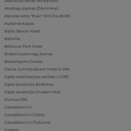
Asociacija Skrisk oro balionu
Atostogų parkas (Žibininkai)
Atpūtas vieta "Buki" MiniZoo BUKS
Auksinės kopos
Baltic Beach Hotel
Baltvilla
Bellevue Park Hotel
Birštono pramogų kalnas
Bistrampolio Dvaras
Daina Jurmala Beach Hotel & SPA
Eglės reabilitacijos centras | CORE
Eglės sanatorija Birštonas
Eglės sanatorija Druskininkai
Elamus SPA
GaisaBaloni.lv
GaisaBaloni.lv (Cēsis)
GaisaBaloni.lv (Tukums)
Gradiali