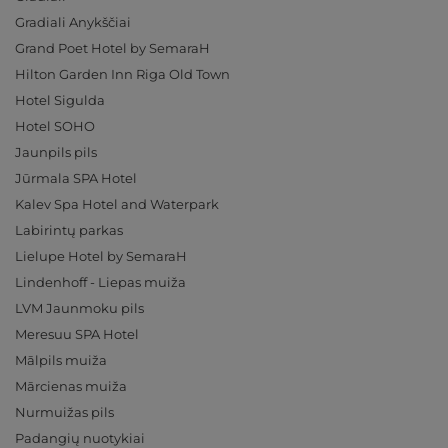
Gradiali Anykščiai
Grand Poet Hotel by SemaraH
Hilton Garden Inn Riga Old Town
Hotel Sigulda
Hotel SOHO
Jaunpils pils
Jūrmala SPA Hotel
Kalev Spa Hotel and Waterpark
Labirintų parkas
Lielupe Hotel by SemaraH
Lindenhoff - Liepas muiža
LVM Jaunmoku pils
Meresuu SPA Hotel
Mālpils muiža
Mārcienas muiža
Nurmuižas pils
Padangių nuotykiai