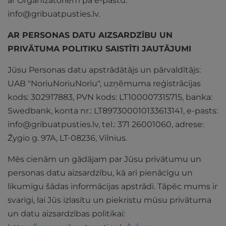
ar Organizatoriem pa e-pastu:
info@gribuatpusties.lv
.
AR PERSONAS DATU AIZSARDZĪBU UN
PRIVĀTUMA POLITIKU SAISTĪTI JAUTĀJUMI
Jūsu Personas datu apstrādātājs un pārvaldītājs:
UAB "NoriuNoriuNoriu", uzņēmuma reģistrācijas
kods: 302917883, PVN kods: LT100007315715, banka:
Swedbank, konta nr.: LT897300010133613141, e-pasts:
info@gribuatpusties.lv
, tel.: 371 26001060, adrese:
Žygio g. 97A, LT-08236, Vilnius.
Mēs cienām un gādājam par Jūsu privātumu un
personas datu aizsardzību, kā arī pienācīgu un
likumīgu šādas informācijas apstrādi. Tāpēc mums ir
svarīgi, lai Jūs izlasītu un piekristu mūsu privātuma
un datu aizsardzības politikai: