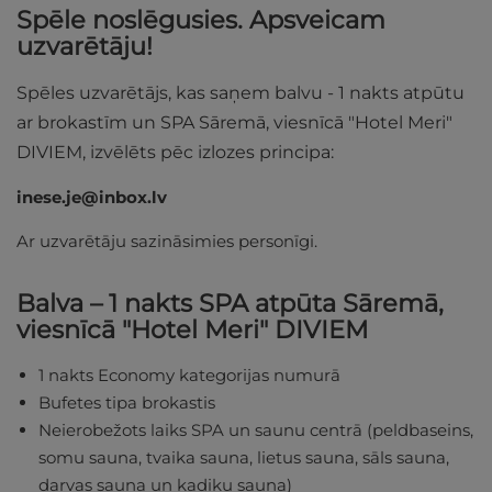
Spēle noslēgusies. Apsveicam
uzvarētāju!
Spēles uzvarētājs, kas saņem balvu - 1 nakts atpūtu
ar brokastīm un SPA Sāremā, viesnīcā "Hotel Meri"
DIVIEM, izvēlēts pēc izlozes principa:
inese.je@inbox.lv
Ar uzvarētāju sazināsimies personīgi.
Balva – 1 nakts SPA atpūta Sāremā,
viesnīcā "Hotel Meri" DIVIEM
1 nakts Economy kategorijas numurā
Bufetes tipa brokastis
Neierobežots laiks SPA un saunu centrā (peldbaseins,
somu sauna, tvaika sauna, lietus sauna, sāls sauna,
darvas sauna un kadiķu sauna)