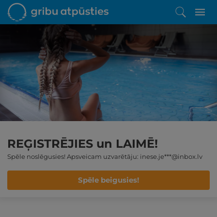
REĢISTRĒJIES un LAIMĒ!
Spēle noslēgusies! Apsveicam uzvarētāju: inese.je***@inbox.lv
Spēle beigusies!