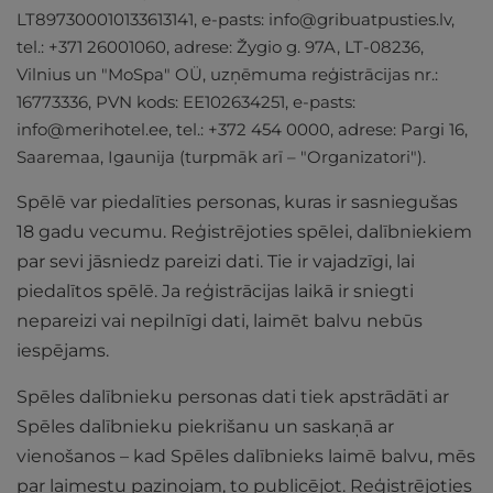
LT897300010133613141, e-pasts:
info@gribuatpusties.lv
,
tel.: +371 26001060, adrese: Žygio g. 97A, LT-08236,
Vilnius un "MoSpa" OÜ, uzņēmuma reģistrācijas nr.:
16773336, PVN kods: EE102634251, e-pasts:
info@merihotel.ee
, tel.: +372 454 0000, adrese: Pargi 16,
Saaremaa, Igaunija (turpmāk arī – "Organizatori").
Spēlē var piedalīties personas, kuras ir sasniegušas
18 gadu vecumu.
Reģistrējoties spēlei, dalībniekiem
par sevi jāsniedz pareizi dati. Tie ir vajadzīgi, lai
piedalītos spēlē. Ja reģistrācijas laikā ir sniegti
nepareizi vai nepilnīgi dati, laimēt balvu nebūs
iespējams.
Spēles dalībnieku personas dati tiek apstrādāti ar
Spēles dalībnieku piekrišanu un saskaņā ar
vienošanos – kad Spēles dalībnieks laimē balvu, mēs
par laimestu paziņojam, to publicējot. Reģistrējoties