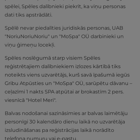
spēlei, Spēles dalībnieki piekrīt, ka viņu personas
dati tiks apstrādāti.
Spēlē nevar piedalīties juridiskās personas, UAB
"NoriuNoriuNoriu" un "MoSpa" OÜ darbinieki un
viņu ģimeņu locekļi.
Spēles noslēgumā starp visiem Spēles
reģistrētajiem dalībniekiem izlozes kārtībā tiks
noteikts viens uzvarētājs, kurš savā īpašumā iegūs
Gribu Atpūsties un "MoSpa" OÜ,
sarūpētu dāvanu –
ceļazīmi 1 nakts SPA atpūtai ar brokastīm 2 pers.
viesnīcā "Hotel Meri".
Balvas nodošanai sazināsimies ar balvas laimētāju
personīgi 30 kalendāro dienu laikā no uzvarētāja
izsludināšanas pa reģistrācijas laikā norādīto
telefona numuru vai e-pastu.