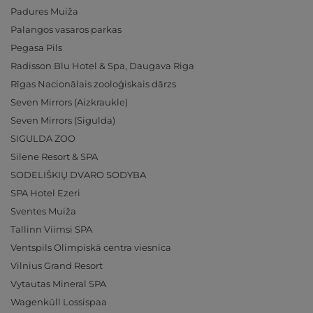
Padures Muiža
Palangos vasaros parkas
Pegasa Pils
Radisson Blu Hotel & Spa, Daugava Riga
Rīgas Nacionālais zooloģiskais dārzs
Seven Mirrors (Aizkraukle)
Seven Mirrors (Sigulda)
SIGULDA ZOO
Silene Resort & SPA
SODELIŠKIŲ DVARO SODYBA
SPA Hotel Ezeri
Sventes Muiža
Tallinn Viimsi SPA
Ventspils Olimpiskā centra viesnīca
Vilnius Grand Resort
Vytautas Mineral SPA
Wagenküll Lossispaa