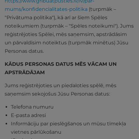
https://www.gribuatpusties.lv/lv/par-
mums/konfidencialitates-politika
(turpmāk –
"Privātuma politika"), kā arī ar šiem Spēles
noteikumiem (turpmāk – "Spēles noteikumi"). Jums
reģistrējoties Spēlei, mēs saņemsim, apstrādāsim
un pārvaldīsim noteiktus (turpmāk minētus) Jūsu
Personas datus.
KĀDUS PERSONAS DATUS MĒS VĀCAM UN
APSTRĀDĀJAM
Jums reģistrējoties un piedaloties spēlē, mēs
saņemsim sekojošus Jūsu Personas datus:
Telefona numuru
E-pasta adresi
Informāciju par pieslēgšanos un mūsu tīmekļa
vietnes pārlūkošanu