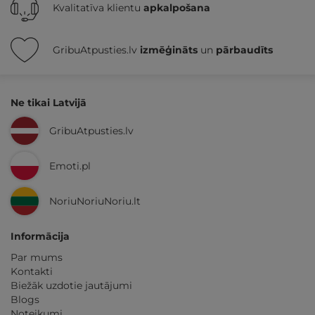
Kvalitatīva klientu
apkalpošana
GribuAtpusties.lv
izmēģināts
un
pārbaudīts
Ne tikai Latvijā
GribuAtpusties.lv
Emoti.pl
NoriuNoriuNoriu.lt
Informācija
Par mums
Kontakti
Biežāk uzdotie jautājumi
Blogs
Noteikumi