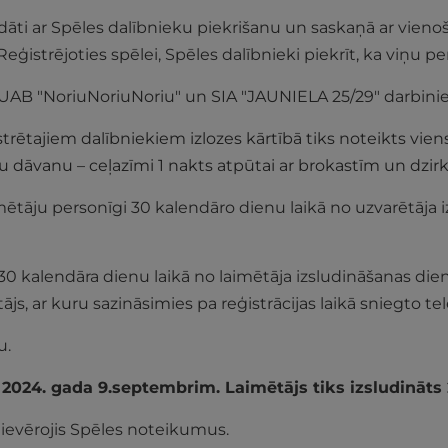
dāti ar Spēles dalībnieku piekrišanu un saskaņā ar vieno
ģistrējoties spēlei, Spēles dalībnieki piekrīt, ka viņu per
, UAB "NoriuNoriuNoriu" un SIA "JAUNIELA 25/29" darbinie
rētajiem dalībniekiem izlozes kārtībā tiks noteikts vien
 dāvanu – ceļazīmi 1 nakts atpūtai ar brokastīm un dzirks
ētāju personīgi 30 kalendāro dienu laikā no uzvarētāja iz
 30 kalendāra dienu laikā no laimētāja izsludināšanas dien
ētājs, ar kuru sazināsimies pa reģistrācijas laikā sniegto 
u.
z 2024. gada 9.septembrim.
Laimētājs tiks izsludināts
 ievērojis Spēles noteikumus.