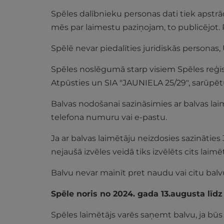
Spēles dalībnieku personas dati tiek apstrā
mēs par laimestu paziņojam, to publicējot. Re
Spēlē nevar piedalīties juridiskās personas
Spēles noslēgumā starp visiem Spēles reģist
Atpūsties un SIA "JAUNIELA 25/29",
sarūpētu
Balvas nodošanai sazināsimies ar balvas laim
telefona numuru vai e-pastu.
Ja ar balvas laimētāju neizdosies sazināties
nejaušā izvēles veidā tiks izvēlēts cits laim
Balvu nevar mainīt pret naudu vai citu balv
Spēle noris no 2024. gada 13.augusta līd
Spēles laimētājs varēs saņemt balvu, ja būs