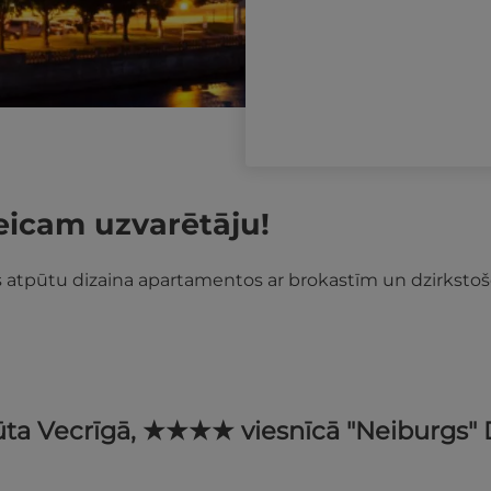
eicam uzvarētāju!
s atpūtu dizaina apartamentos ar brokastīm un dzirkstošo 
pūta Vecrīgā, ★★★★ viesnīcā "Neiburgs"