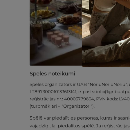
Spēles noteikumi
Spēles organizators ir UAB "NoriuNoriuNoriu"
LT897300010133613141, e-pasts:
info@gribuatpus
reģistrācijas nr.: 40003779664, PVN kods: LV4
(turpmāk arī – "Organizatori").
Spēlē var piedalīties personas, kuras ir sa
vajadzīgi, lai piedalītos spēlē. Ja reģistrācij