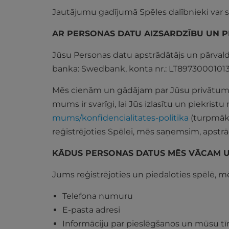
Jautājumu gadījumā Spēles dalībnieki var s
AR PERSONAS DATU AIZSARDZĪBU UN PR
Jūsu Personas datu apstrādātājs un pārvald
banka: Swedbank, konta nr.: LT89730001013
Mēs cienām un gādājam par Jūsu privātumu 
mums ir svarīgi, lai Jūs izlasītu un piekris
mums/konfidencialitates-politika
(turpmāk 
reģistrējoties Spēlei, mēs saņemsim, apst
KĀDUS PERSONAS DATUS MĒS VĀCAM 
Jums reģistrējoties un piedaloties spēlē,
Telefona numuru
E-pasta adresi
Informāciju par pieslēgšanos un mūsu t