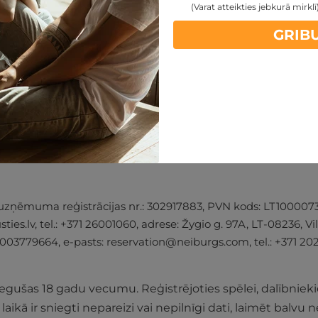
(Varat atteikties jebkurā mirklī
GRIB
, uzņēmuma reģistrācijas nr.: 302917883, PVN kods: LT10000
ties.lv
, tel.: +371 26001060, adrese: Žygio g. 97A, LT-08236
0003779664, e-pasts:
reservation@neiburgs.com
, tel.: +371 2
sniegušas 18 gadu vecumu.
Reģistrējoties spēlei, dalībnieki
as laikā ir sniegti nepareizi vai nepilnīgi dati, laimēt balv