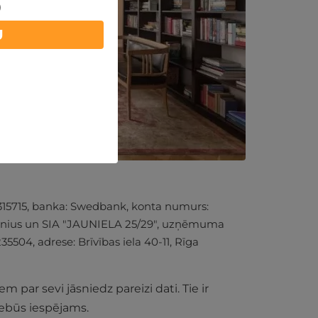
)
U
7315715, banka: Swedbank, konta numurs:
, Vilnius un SIA "JAUNIELA 25/29", uzņēmuma
0235504, adrese: Brīvības iela 40-11, Rīga
em par sevi jāsniedz pareizi dati. Tie ir
u nebūs iespējams.