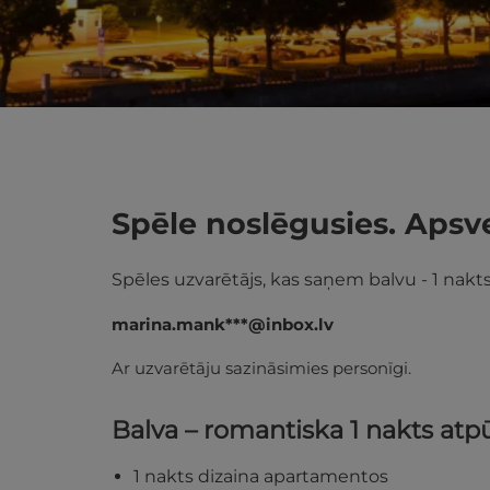
Spēle noslēgusies. Apsv
Spēles uzvarētājs, kas saņem balvu - 1 nakt
marina.mank***@inbox.lv
Ar uzvarētāju sazināsimies personīgi.
Balva – romantiska 1 nakts at
1 nakts dizaina apartamentos