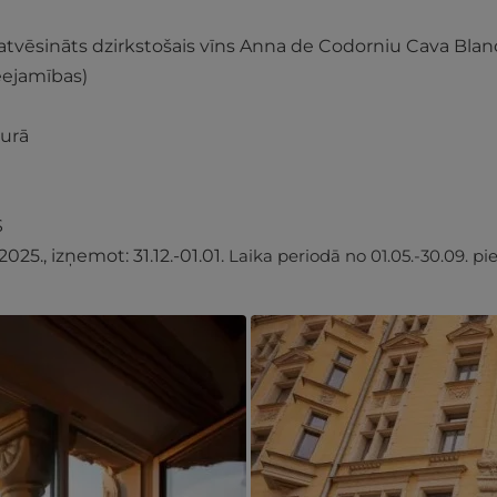
 atvēsināts dzirkstošais vīns Anna de Codorniu Cava Bla
ieejamības)
murā
S
025., izņemot: 31.12.-01.01.
Laika periodā no 01.05.-30.09. 