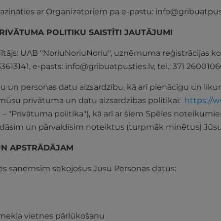
azināties ar Organizatoriem pa e-pastu:
info@gribuatpust
IVĀTUMA POLITIKU SAISTĪTI JAUTĀJUMI
ītājs: UAB "NoriuNoriuNoriu", uzņēmuma reģistrācijas k
3613141, e-pasts:
info@gribuatpusties.lv
, tel.: 371 260010
un personas datu aizsardzību, kā arī pienācīgu un likum
tu mūsu privātuma un datu aizsardzības politikai:
https://w
– "Privātuma politika"), kā arī ar šiem Spēles noteikum
rādāsim un pārvaldīsim noteiktus (turpmāk minētus) Jūs
UN APSTRĀDĀJAM
 mēs saņemsim sekojošus Jūsu Personas datus:
īmekļa vietnes pārlūkošanu