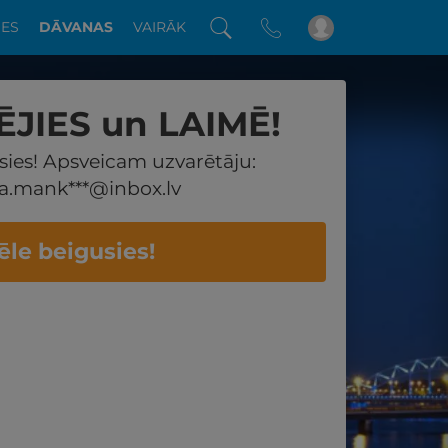
DES
DĀVANAS
VAIRĀK
ĒJIES un LAIMĒ!
sies! Apsveicam uzvarētāju:
a.mank***@inbox.lv
ēle beigusies!