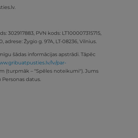
ies.lv
.
ods: 302917883, PVN kods: LT100007315715,
60, adrese: Žygio g. 97A, LT-08236, Vilnius.
īgu šādas informācijas apstrādi. Tāpēc
ww.gribuatpusties.lv/lv/par-
iem (turpmāk – "Spēles noteikumi"). Jums
u Personas datus.