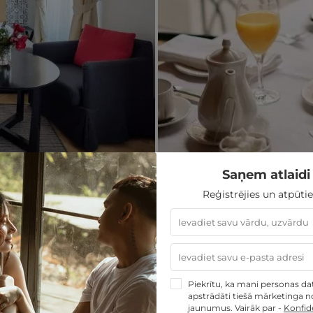
Saņem atlaidi 
Reģistrējies un atpūtie
Piekrītu, ka mani personas dati
apstrādāti tiešā mārketinga no
jaunumus. Vairāk par -
Konfide