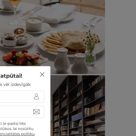
atpūtai!
s vēl izdevīgāk
 (e-pasts) tiks
lūkos, lai nosūtītu
ncialitātes politiku
.