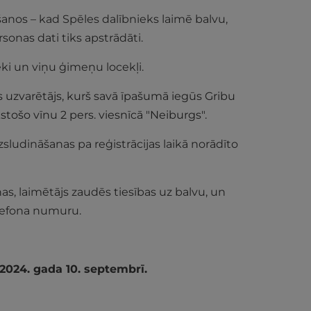
šanos – kad Spēles dalībnieks laimē balvu,
sonas dati tiks apstrādāti.
ki un viņu ģimeņu locekļi.
s uzvarētājs, kurš savā īpašumā iegūs Gribu
tošo vīnu 2 pers. viesnīcā "Neiburgs".
sludināšanas pa reģistrācijas laikā norādīto
as, laimētājs zaudēs tiesības uz balvu, un
telefona numuru.
 2024. gada 10. septembrī.