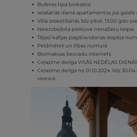
Bufetes tipa brokastis
Ierašanās dienā apartamentos jūs gaidīs
Vēlā izrakstīšanās līdz plkst. 13.00 (pēc p
Neierobežota piekļuve trenažieru telpai
Tējas/ kafijas pagatavošanas iespēja nu
Peldmēteļi un čības numurā
Bezmaksas bezvadu internets
Ceļazīme derīga VISĀS NEDĒĻAS DIENĀ
Ceļazīme derīga no 01.10.2024. līdz 30.04.2
viesnīcā