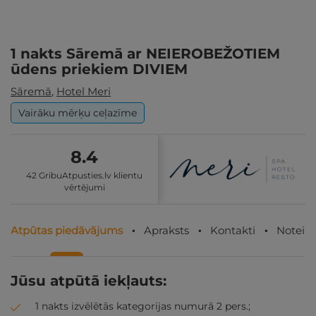
1 nakts Sāremā ar NEIEROBEŽOTIEM
ūdens priekiem DIVIEM
Sāremā
,
Hotel Meri
Vairāku mērķu ceļazīme
8.4
42 GribuAtpusties.lv klientu
vērtējumi
Atpūtas piedāvājums
Apraksts
Kontakti
Noteik
Jūsu atpūtā iekļauts:
1 nakts izvēlētās kategorijas numurā 2 pers.;