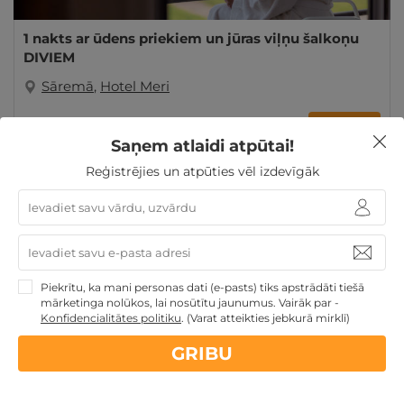
1 nakts ar ūdens priekiem un jūras viļņu šalkoņu
DIVIEM
Sāremā
,
Hotel Meri
GRIBU
135€
no
Saņem atlaidi atpūtai!
par nakti
Reģistrējies un atpūties vēl izdevīgāk
Atpūta Lieldienu brīvdienās
Atpūta pie jūras
Atpūta
maija brīvdienās
Derīgs arī VASARĀ
Veselības atpūta
- sanatorijas, SPA viesnīcas
TOP pirktākās dāvanas
Atpūta diviem
Piekrītu, ka mani personas dati (e-pasts) tiks apstrādāti tiešā
mārketinga nolūkos, lai nosūtītu jaunumus. Vairāk par -
Konfidencialitātes politiku
.
(Varat atteikties jebkurā mirklī)
GRIBU
Nekādas
apkalpošanas un administrācijas
maksas