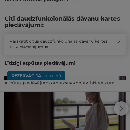
Citi daudzfunkcionālās dāvanu kartes
piedāvājumi:
Pārskatīt citus daudzfunkcionālās dāvanu kartes
TOP piedāvājumus
Līdzīgi atpūtas piedāvājumi
REZERVĀCIJA
internetā
Atpūtas piedāvājums
Apraksts
Kontakti
Noteikumi