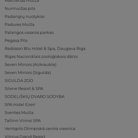
Mārcienas muiža
Nurmuižas pils
Padangių nuotykiai
Padures Muiža
Palangos vasaros parkas
Pegasa Pils
Radisson Blu Hotel & Spa, Daugava Riga
Rīgas Nacionālais zooloģiskais dārzs
Seven Mirrors (Aizkraukle)
Seven Mirrors (Sigulda)
SIGULDA ZOO
Silene Resort & SPA
SODELIŠKIŲ DVARO SODYBA
SPA Hotel Ezeri
Sventes Muiža
Tallinn Viimsi SPA
Ventspils Olimpiskā centra viesnīca
Vilnius Grand Resort