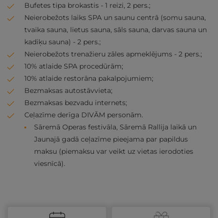
Bufetes tipa brokastis - 1 reizi, 2 pers.;
Neierobežots laiks SPA un saunu centrā (somu sauna,
tvaika sauna, lietus sauna, sāls sauna, darvas sauna un
kadiķu sauna) - 2 pers.;
Neierobežots trenažieru zāles apmeklējums - 2 pers.;
10% atlaide SPA procedūrām;
10% atlaide restorāna pakalpojumiem;
Bezmaksas autostāvvieta;
Bezmaksas bezvadu internets;
Ceļazīme derīga DIVĀM personām.
Sāremā Operas festivāla, Sāremā Rallija laikā un
Jaunajā gadā ceļazīme pieejama par papildus
maksu (piemaksu var veikt uz vietas ierodoties
viesnīcā).