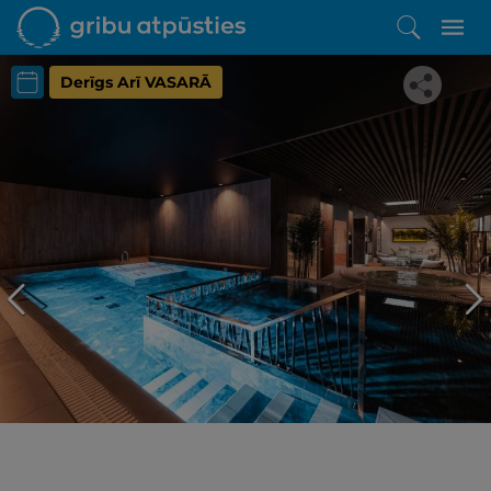
Derīgs Arī VASARĀ
Iepatikās šis piedāvājums?
Līdz brīnišķīgai atpūtai atlikuši tikai daži soļi
PĒRKU