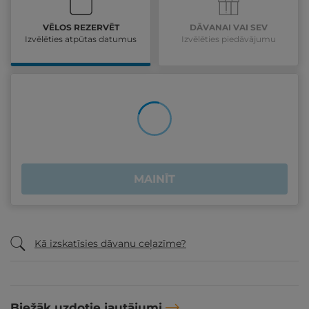
VĒLOS REZERVĒT
DĀVANAI VAI SEV
Izvēlēties atpūtas datumus
Izvēlēties piedāvājumu
MAINĪT
Kā izskatīsies dāvanu ceļazīme?
Biežāk uzdotie jautājumi