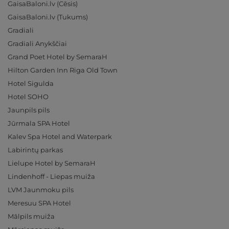
GaisaBaloni.lv (Cēsis)
GaisaBaloni.lv (Tukums)
Gradiali
Gradiali Anykščiai
Grand Poet Hotel by SemaraH
Hilton Garden Inn Riga Old Town
Hotel Sigulda
Hotel SOHO
Jaunpils pils
Jūrmala SPA Hotel
Kalev Spa Hotel and Waterpark
Labirintų parkas
Lielupe Hotel by SemaraH
Lindenhoff - Liepas muiža
LVM Jaunmoku pils
Meresuu SPA Hotel
Mālpils muiža