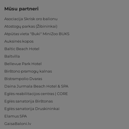
Mūsu partneri
Asociacija Skrisk oro balionu
Atostogų parkas (Žibininkai)
Atpūtas vieta "Buki" MiniZoo BUKS
Auksinės kopos
Baltic Beach Hotel
Baltvilla
Bellevue Park Hotel
Birštono pramogų kalnas
Bistrampolio Dvaras
Daina Jurmala Beach Hotel & SPA
Eglės reabilitacijos centras | CORE
Eglės sanatorija Birštonas
Eglės sanatorija Druskininkai
Elamus SPA
GaisaBaloni.lv