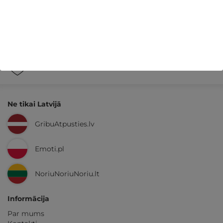
14 dienu
naudas atmaksas garantija
Kvalitatīva klientu
apkalpošana
GribuAtpusties.lv
izmēģināts
un
pārbaudīts
Ne tikai Latvijā
GribuAtpusties.lv
Emoti.pl
NoriuNoriuNoriu.lt
Informācija
Par mums