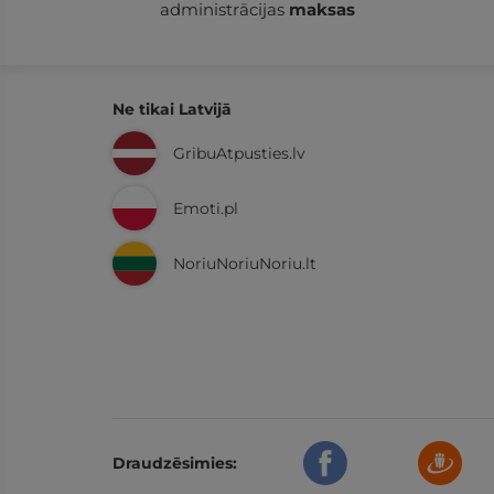
administrācijas
maksas
Ne tikai Latvijā
GribuAtpusties.lv
Emoti.pl
NoriuNoriuNoriu.lt
Draudzēsimies: