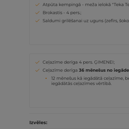
Atpūta kempingā - meža ielokā "Teka Tek
Brokastis - 4 pers.;
Saldumi grilēšanai uz uguns (zefīrs, šokol
Ceļazīme derīga 4 pers. ĢIMENEI;
Ceļazīme derīga
36 mēnešus no iegād
12 mēnešus kā iegādātā ceļazīme, b
iegādātās ceļazīmes vērtībā.
Izvēles: