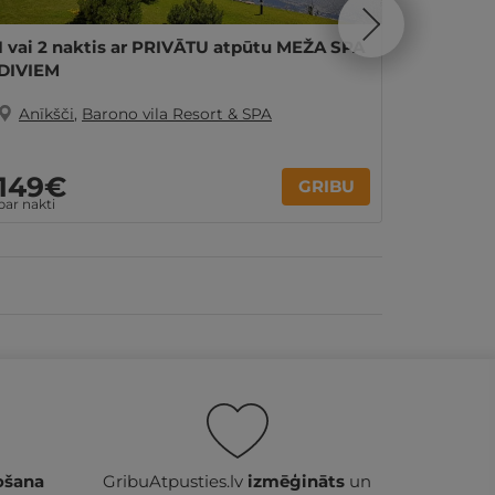
1 vai 2 naktis ar PRIVĀTU atpūtu MEŽA SPA
Fantast
DIVIEM
brokas
Anīkšči
,
Barono vila Resort & SPA
Anīkš
149€
109
GRIBU
par nakti
par nakti
ošana
GribuAtpusties.lv
izmēģināts
un