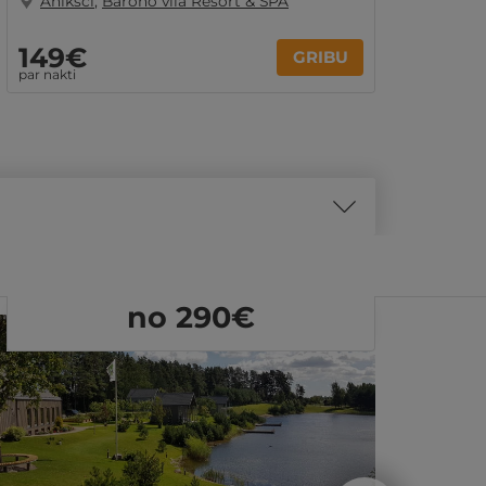
Anīkšči
,
Barono vila Resort & SPA
149€
GRIBU
par nakti
no 290
€