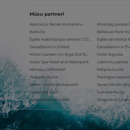
Mūsu partneri
Asociacija Skrisk oro balionu
Atostogų parkas (
Baltvilla
Bellevue Park Ho
Eglės reabilitacijos centras | CORE
Eglės sanatorija 
GaisaBaloni.lv (Cēsis)
GaisaBaloni.lv (
Hilton Garden Inn Riga Old Town
Hotel Sigulda
Kalev Spa Hotel and Waterpark
Labirintų parkas
Meresuu SPA Hotel
Mālpils muiža
Padures Muiža
Palangos vasaros
Seven Mirrors (Aizkraukle)
Seven Mirrors (Si
SPA Hotel Ezeri
Sventes Muiža
Vytautas Mineral SPA
Wagenküll Lossi