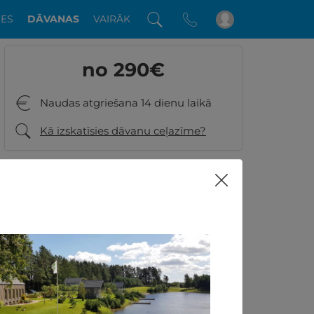
DES
DĀVANAS
VAIRĀK
no 290
€
Naudas atgriešana 14 dienu laikā
Kā izskatīsies dāvanu ceļazīme?
Vai ir kādi jautājumi? Piezvaniet:
+371 26001060