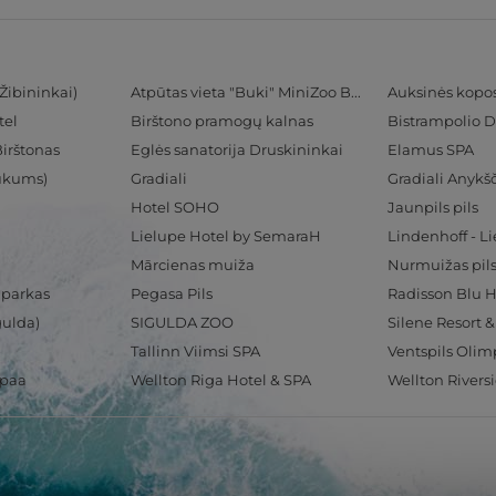
Žibininkai)
Atpūtas vieta "Buki" MiniZoo BUKS
Auksinės kopo
tel
Birštono pramogų kalnas
Bistrampolio D
Birštonas
Eglės sanatorija Druskininkai
Elamus SPA
Tukums)
Gradiali
Gradiali Anykšč
Hotel SOHO
Jaunpils pils
Lielupe Hotel by SemaraH
Lindenhoff - L
Mārcienas muiža
Nurmuižas pil
 parkas
Pegasa Pils
gulda)
SIGULDA ZOO
Silene Resort 
Tallinn Viimsi SPA
spaa
Wellton Riga Hotel & SPA
Wellton Rivers