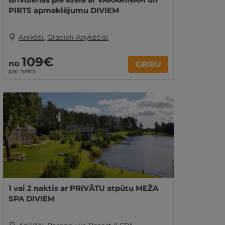
PIRTS apmeklējumu DIVIEM
Anīkšči
,
Gradiali Anykščiai
109€
no
GRIBU
par nakti
1 vai 2 naktis ar PRIVĀTU atpūtu MEŽA
SPA DIVIEM