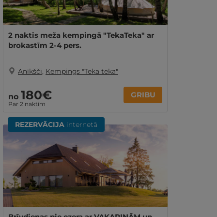
2 naktis meža kempingā "TekaTeka" ar
brokastīm 2-4 pers.
Anīkšči
,
Kempings "Teka teka"
180€
GRIBU
no
Par 2 naktīm
REZERVĀCIJA
internetā
Brīvdienas pie ezera ar VAKARIŅĀM un