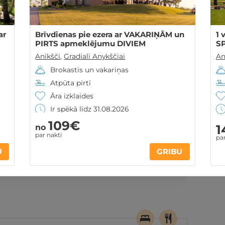
ar
Brīvdienas pie ezera ar VAKARIŅĀM un
1 
PIRTS apmeklējumu DIVIEM
S
Anīkšči
,
Gradiali Anykščiai
An
Brokastis un vakariņas
Atpūta pirtī
Āra izklaides
Ir spēkā līdz 31.08.2026
109€
1
no
par nakti
par
ontakti
Noteikumi
U
GRIBU