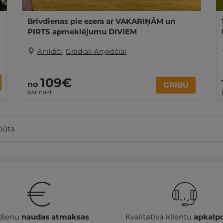
Brīvdienas pie ezera ar VAKARIŅĀM un
PIRTS apmeklējumu DIVIEM
Anīkšči
,
Gradiali Anykščiai
109€
no
GRIBU
par nakti
pūta
 dienu
naudas atmaksas
Kvalitatīva klientu
apkalp