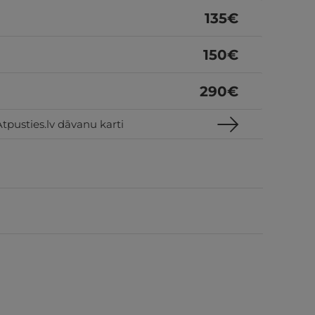
135
€
150
€
290
€
tpusties.lv dāvanu karti