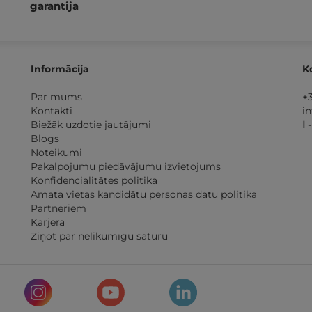
garantija
Informācija
K
Par mums
+
Kontakti
i
Biežāk uzdotie jautājumi
I 
Blogs
Noteikumi
Pakalpojumu piedāvājumu izvietojums
Konfidencialitātes politika
Amata vietas kandidātu personas datu politika
Partneriem
Karjera
Ziņot par nelikumīgu saturu