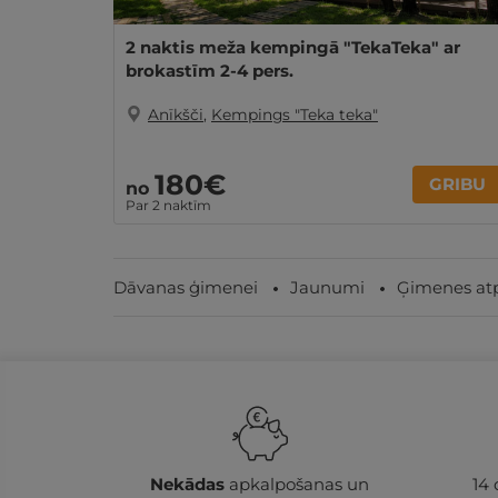
2 naktis meža kempingā "TekaTeka" ar
brokastīm 2-4 pers.
Anīkšči
,
Kempings "Teka teka"
180€
GRIBU
no
Par 2 naktīm
Dāvanas ģimenei
Jaunumi
Ģimenes at
Nekādas
apkalpošanas un
14