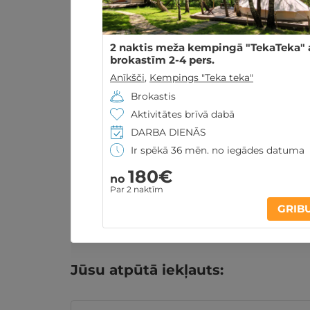
2 naktis meža kempingā "TekaTeka" 
brokastīm 2-4 pers.
Anīkšči
,
Kempings "Teka teka"
Brokastis
Aktivitātes brīvā dabā
DARBA DIENĀS
Ir spēkā 36 mēn. no iegādes datuma
180€
no
Par 2 naktīm
Atpūtas piedāvājums
Apraksts
K
GRIB
Jūsu atpūtā iekļauts: