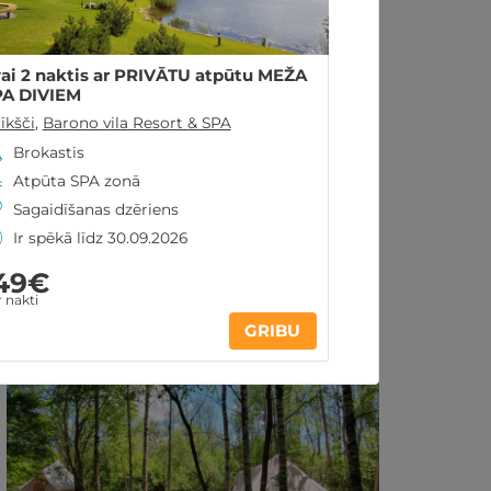
vai 2 naktis ar PRIVĀTU atpūtu MEŽA
PA DIVIEM
īkšči
,
Barono vila Resort & SPA
Brokastis
Atpūta SPA zonā
Sagaidīšanas dzēriens
Ir spēkā līdz 30.09.2026
49€
 nakti
Līdzīgi atpūtas piedāvājumi:
GRIBU