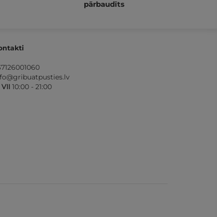
pārbaudīts
ontakti
37126001060
nfo@gribuatpusties.lv
- VII
10:00 - 21:00