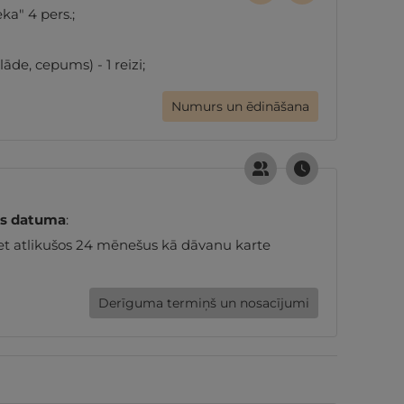
a" 4 pers.;
āde, cepums) - 1 reizi;
Numurs un ēdināšana
es datuma
:
et atlikušos 24 mēnešus kā dāvanu karte
Derīguma termiņš un nosacījumi