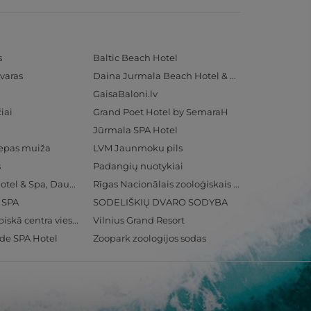
s
Baltic Beach Hotel
varas
Daina Jurmala Beach Hotel & SPA
GaisaBaloni.lv
iai
Grand Poet Hotel by SemaraH
Jūrmala SPA Hotel
iepas muiža
LVM Jaunmoku pils
s
Padangių nuotykiai
Radisson Blu Hotel & Spa, Daugava Riga
Rīgas Nacionālais zooloģiskais dārzs
& SPA
SODELIŠKIŲ DVARO SODYBA
Ventspils Olimpiskā centra viesnīca
Vilnius Grand Resort
ide SPA Hotel
Zoopark zoologijos sodas