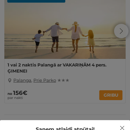
1 vai 2 naktis Palangā ar VAKARIŅĀM 4 pers.
ĢIMENEI
Palanga
,
Prie Parko
★ ★ ★
156€
no
GRIBU
par nakti
Derīgs arī VASARĀ
Atpūta diviem
Saņem atlaidi atpūtai!