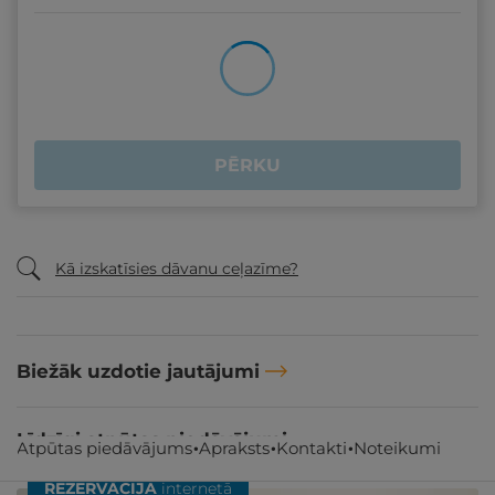
PĒRKU
Kā izskatīsies dāvanu ceļazīme?
Biežāk uzdotie jautājumi
Līdzīgi atpūtas piedāvājumi
Atpūtas piedāvājums
Apraksts
Kontakti
Noteikumi
REZERVĀCIJA
internetā