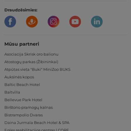
Draudzēsimies:
Mūsu partneri
Asociacija Skrisk oro balionu
Atostogų parkas (Žibininkai)
Atpūtas vieta "Buki" MiniZoo BUKS
Auksinės kopos
Baltic Beach Hotel
Baltvilla
Bellevue Park Hotel
Birštono pramogų kalnas
Bistrampolio Dvaras
Daina Jurmala Beach Hotel & SPA
Eglės reabilitacijos centras | CORE