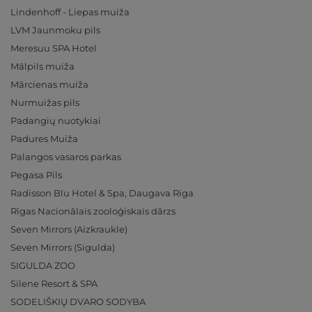
Lindenhoff - Liepas muiža
LVM Jaunmoku pils
Meresuu SPA Hotel
Mālpils muiža
Mārcienas muiža
Nurmuižas pils
Padangių nuotykiai
Padures Muiža
Palangos vasaros parkas
Pegasa Pils
Radisson Blu Hotel & Spa, Daugava Riga
Rīgas Nacionālais zooloģiskais dārzs
Seven Mirrors (Aizkraukle)
Seven Mirrors (Sigulda)
SIGULDA ZOO
Silene Resort & SPA
SODELIŠKIŲ DVARO SODYBA