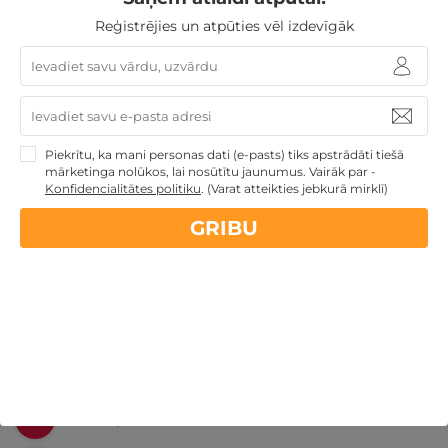
Reģistrējies un atpūties vēl izdevīgāk
Nekādas
apkalpošanas un administrācijas
maksas
14 dienu
naudas atmaksas garantija
Piekrītu, ka mani personas dati (e-pasts) tiks apstrādāti tiešā
mārketinga nolūkos, lai nosūtītu jaunumus. Vairāk par -
Konfidencialitātes politiku
.
(Varat atteikties jebkurā mirklī)
Kvalitatīva klientu
apkalpošana
GRIBU
GribuAtpusties.lv
izmēģināts
un
pārbaudīts
Ne tikai Latvijā
GribuAtpusties.lv
Emoti.pl