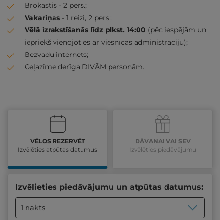
Brokastis - 2 pers.;
Vakariņas
- 1 reizi, 2 pers.;
Vēlā izrakstīšanās līdz plkst. 14:00
(pēc iespējām un
iepriekš vienojoties ar viesnīcas administrāciju);
Bezvadu internets;
Ceļazīme derīga DIVĀM personām.
VĒLOS REZERVĒT
DĀVANAI VAI SEV
Izvēlēties atpūtas datumus
Izvēlēties piedāvājumu
Izvēlieties piedāvājumu un atpūtas datumus:
1 nakts