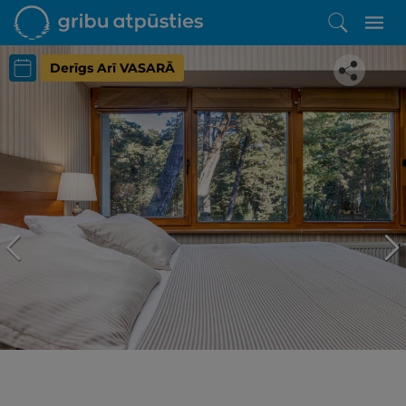
Derīgs Arī VASARĀ
Iepatikās šis piedāvājums?
Līdz brīnišķīgai atpūtai atlikuši tikai daži soļi
PĒRKU