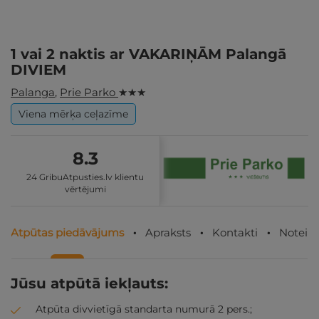
1 vai 2 naktis ar VAKARIŅĀM Palangā
DIVIEM
Palanga
,
Prie Parko
★ ★ ★
Viena mērķa ceļazīme
8.3
24 GribuAtpusties.lv klientu
vērtējumi
Atpūtas piedāvājums
Apraksts
Kontakti
Noteik
Jūsu atpūtā iekļauts:
Atpūta divvietīgā standarta numurā 2 pers.;