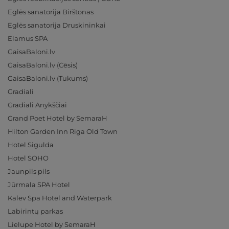
Eglės sanatorija Birštonas
Eglės sanatorija Druskininkai
Elamus SPA
GaisaBaloni.lv
GaisaBaloni.lv (Cēsis)
GaisaBaloni.lv (Tukums)
Gradiali
Gradiali Anykščiai
Grand Poet Hotel by SemaraH
Hilton Garden Inn Riga Old Town
Hotel Sigulda
Hotel SOHO
Jaunpils pils
Jūrmala SPA Hotel
Kalev Spa Hotel and Waterpark
Labirintų parkas
Lielupe Hotel by SemaraH