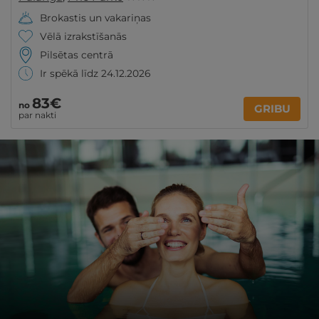
Brokastis un vakariņas
Vēlā izrakstīšanās
Pilsētas centrā
Ir spēkā līdz 24.12.2026
83€
no
GRIBU
par nakti