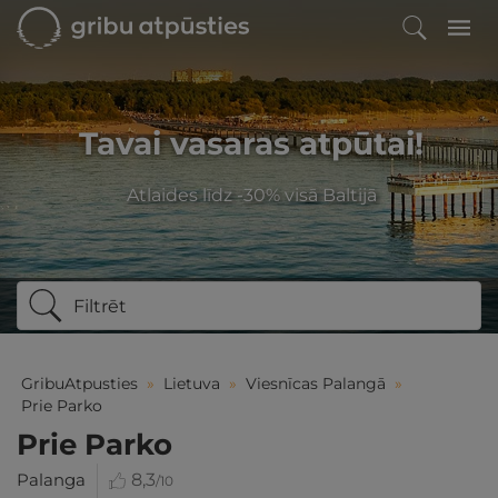
Tavai vasaras atpūtai!
Atlaides līdz -30% visā Baltijā
Filtrēt
GribuAtpusties
»
Lietuva
»
Viesnīcas Palangā
»
Prie Parko
Prie Parko
Palanga
8,3
/10