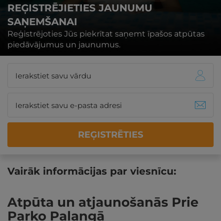
REĢISTRĒJIETIES JAUNUMU
SAŅEMŠANAI
Reģistrējoties Jūs piekrītat saņemt īpašos atpūtas
piedāvājumus un jaunumus.
REĢISTRĒTIES
Vairāk informācijas par viesnīcu:
Atpūta un atjaunošanās Prie
Parko Palangā