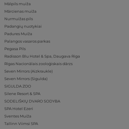
Mālpils muiža
Mārcienas muiža
Nurmuižas pils
Padangių nuotykiai
Padures Muiža
Palangos vasaros parkas
Pegasa Pils
Radisson Blu Hotel & Spa, Daugava Riga
Rīgas Nacionālais zooloģiskais dārzs
Seven Mirrors (Aizkraukle)
Seven Mirrors (Sigulda)
SIGULDA ZOO
Silene Resort & SPA
SODELIŠKIŲ DVARO SODYBA
SPA Hotel Ezeri
Sventes Muiža
Tallinn Viimsi SPA