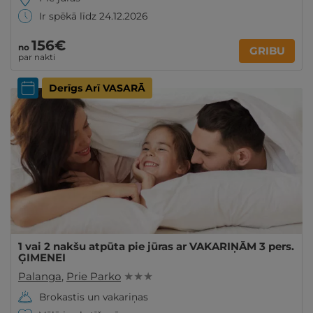
Ir spēkā līdz 24.12.2026
156€
no
GRIBU
par nakti
Derīgs Arī VASARĀ
1 vai 2 nakšu atpūta pie jūras ar VAKARIŅĀM 3 pers.
ĢIMENEI
Palanga
,
Prie Parko
★ ★ ★
Brokastis un vakariņas