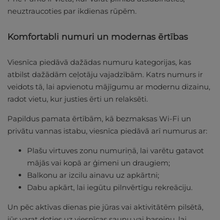
neuztraucoties par ikdienas rūpēm.
Komfortabli numuri un modernas ērtības
Viesnīca piedāvā dažādas numuru kategorijas, kas
atbilst dažādām ceļotāju vajadzībām. Katrs numurs ir
veidots tā, lai apvienotu mājīgumu ar modernu dizainu,
radot vietu, kur justies ērti un relaksēti.
Papildus pamata ērtībām, kā bezmaksas Wi-Fi un
privātu vannas istabu, viesnīca piedāvā arī numurus ar:
Plašu virtuves zonu numuriņā, lai varētu gatavot
mājās vai kopā ar ģimeni un draugiem;
Balkonu ar izcilu ainavu uz apkārtni;
Dabu apkārt, lai iegūtu pilnvērtīgu rekreāciju.
Un pēc aktīvas dienas pie jūras vai aktivitātēm pilsētā,
jūs varat doties uz viesnīcas saunu vai baseinu, lai