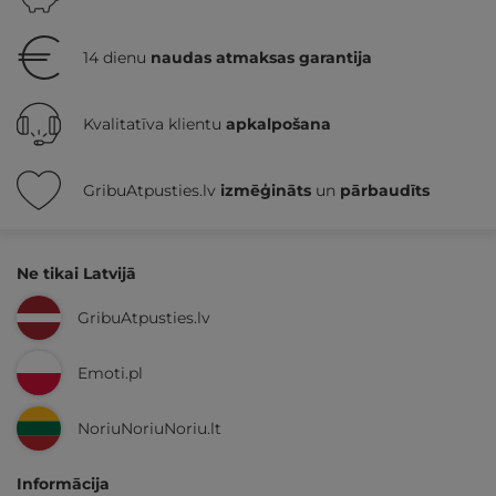
14 dienu
naudas atmaksas garantija
Kvalitatīva klientu
apkalpošana
GribuAtpusties.lv
izmēģināts
un
pārbaudīts
Ne tikai Latvijā
GribuAtpusties.lv
Emoti.pl
NoriuNoriuNoriu.lt
Informācija