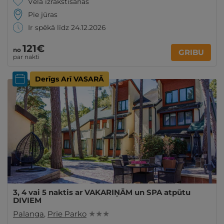
Vēlā izrakstīšanās
Pie jūras
Ir spēkā līdz 24.12.2026
121€
no
GRIBU
par nakti
Derīgs Arī VASARĀ
3, 4 vai 5 naktis ar VAKARIŅĀM un SPA atpūtu
DIVIEM
Palanga
,
Prie Parko
★ ★ ★