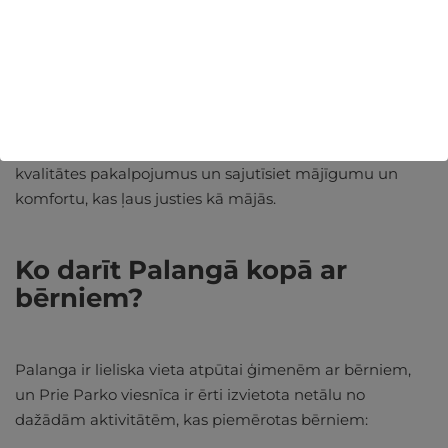
bērniem.
Atpūtas zonas:
SPA un relaksācijas iespējas, kas
ļauj atjaunoties pēc aktīvas dienas.
Riteņu noma:
Ideāli piemērota, lai izpētītu
Palangu un apkārtējos dabas takas.
Izvēloties šo viesnīcu, jūs izbaudīsiet augstākās
kvalitātes pakalpojumus un sajutīsiet mājīgumu un
komfortu, kas ļaus justies kā mājās.
Ko darīt Palangā kopā ar
bērniem?
Palanga ir lieliska vieta atpūtai ģimenēm ar bērniem,
un Prie Parko viesnīca ir ērti izvietota netālu no
dažādām aktivitātēm, kas piemērotas bērniem: