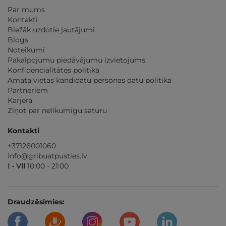
Par mums
Kontakti
Biežāk uzdotie jautājumi
Blogs
Noteikumi
Pakalpojumu piedāvājumu izvietojums
Konfidencialitātes politika
Amata vietas kandidātu personas datu politika
Partneriem
Karjera
Ziņot par nelikumīgu saturu
Kontakti
+37126001060
info@gribuatpusties.lv
I - VII
10:00 - 21:00
Draudzēsimies: