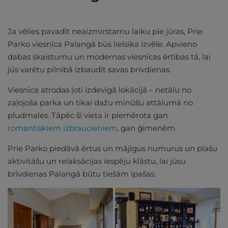
Ja vēlies pavadīt neaizmirstamu laiku pie jūras, Prie
Parko viesnīca Palangā būs lielsika izvēle. Apvieno
dabas skaistumu un modernas viesnīcas ērtības tā, lai
jūs varētu pilnībā izbaudīt savas brīvdienas.
Viesnīca atrodas ļoti izdevīgā lokācijā – netālu no
zaļojoša parka un tikai dažu minūšu attālumā no
pludmales. Tāpēc šī vieta ir piemērota gan
romantiskiem izbraucieniem
, gan ģimenēm.
Prie Parko piedāvā ērtus un mājīgus numurus un plašu
aktivitāšu un relaksācijas iespēju klāstu, lai jūsu
brīvdienas Palangā būtu tiešām īpašas.