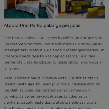
Atpūta Prie Parko palangā pie jūras
Prie Parko ir vieta, kur ikviens ir gaidīts un aprūpēts. Ja
jūs esat vieni no tiem, kas meklē mieru un dabu, vai arī
meklējat aktīvo atpūtu, Palanga ir ideāls galamērķis, un
viesnīca sniedz tieši to, kas nepieciešams. Tā ir ideāli
piemērota vieta, lai izbaudītu nesteidzīgu laiku kopā ar
mīļajiem.
Netālu esošais parks ir lieliska vieta, kur doties rīta vai
vakara pastaigās, savukārt pludmale ir lieliska atpūtai
pie Baltijas jūras, kas pārsteigs ar savu mieru un
burvību. Ja vēlies pavadīt ilgākas brīvdienas vai
vienkārši baudīt nesteidzīgu atpūtu nedēļas nogalē,
Prie Parko ir vieta, kur varat pilnībā atslābināties,