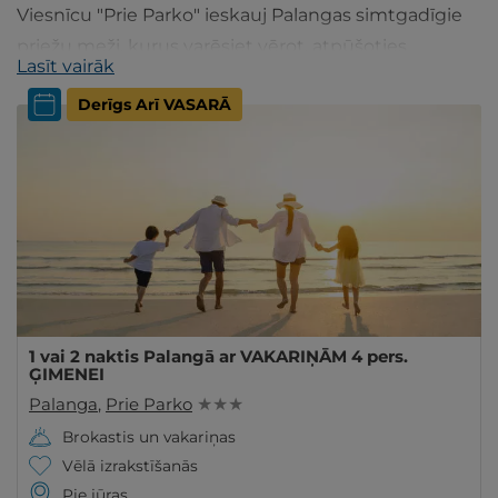
Viesnīcu "Prie Parko" ieskauj Palangas simtgadīgie
priežu meži, kurus varēsiet vērot, atpūšoties
Lasīt vairāk
viesnīcas pagalmā vai veroties pa viesnīcas numura
Derīgs Arī VASARĀ
logiem.
1 vai 2 naktis Palangā ar VAKARIŅĀM 4 pers.
ĢIMENEI
Palanga
,
Prie Parko
★ ★ ★
Brokastis un vakariņas
Vēlā izrakstīšanās
Pie jūras