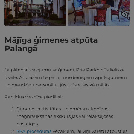
Mājīga ģimenes atpūta
Palangā
Ja plānojat ceļojumu ar ģimeni, Prie Parko būs lieliska
izvēle. Ar plašām telpām, mūsdienīgiem aprīkojumiem
un draudzīgu personālu, jūs jutīsieties kā mājās.
Papildus viesnīca piedāvā:
Ģimenes aktivitātes – piemēram, kopīgas
riteņbraukšanas ekskursijas vai relaksējošas
pastaigas.
SPA procedūras
vecākiem, lai viņi varētu atpūsties,