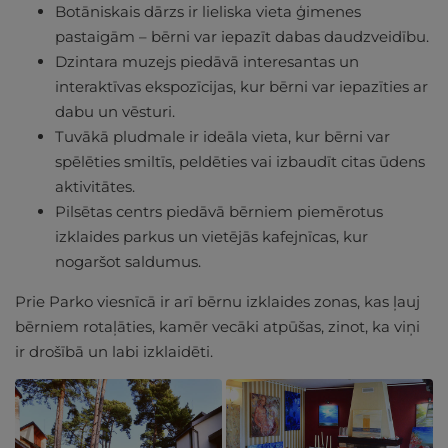
Botāniskais dārzs ir lieliska vieta ģimenes
pastaigām – bērni var iepazīt dabas daudzveidību.
Dzintara muzejs piedāvā interesantas un
interaktīvas ekspozīcijas, kur bērni var iepazīties ar
dabu un vēsturi.
Tuvākā pludmale ir ideāla vieta, kur bērni var
spēlēties smiltīs, peldēties vai izbaudīt citas ūdens
aktivitātes.
Pilsētas centrs piedāvā bērniem piemērotus
izklaides parkus un vietējās kafejnīcas, kur
nogaršot saldumus.
Prie Parko viesnīcā ir arī bērnu izklaides zonas, kas ļauj
bērniem rotaļāties, kamēr vecāki atpūšas, zinot, ka viņi
ir drošībā un labi izklaidēti.