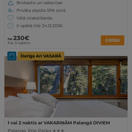
Brokastis un vakariņas
Privāta atpūta SPA zonā
Vēlā izrakstīšanās
Ir spēkā līdz 24.12.2026
230€
no
GRIBU
Par 3 naktīm
Derīgs Arī VASARĀ
1 vai 2 naktis ar VAKARIŅĀM Palangā DIVIEM
Palanga
,
Prie Parko
★ ★ ★