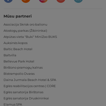
Mūsu partneri
Asociacija Skrisk oro balionu
Atostogų parkas (Žibininkai)
Atpūtas vieta "Buki" MiniZoo BUKS
Auksinės kopos
Baltic Beach Hotel
Baltvilla
Bellevue Park Hotel
Birštono pramogų kalnas
Bistrampolio Dvaras
Daina Jurmala Beach Hotel & SPA
Eglės reabilitacijos centras | CORE
Eglės sanatorija Birštonas
Eglės sanatorija Druskininkai
Elamus SPA