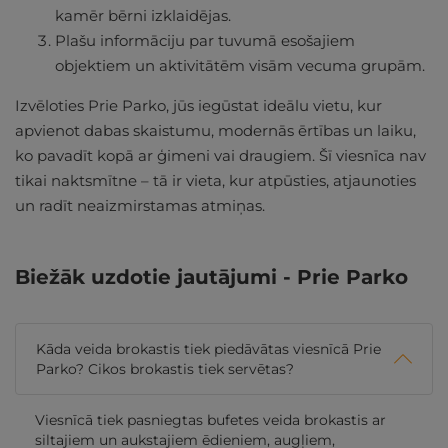
kamēr bērni izklaidējas.
Plašu informāciju par tuvumā esošajiem
objektiem un aktivitātēm visām vecuma grupām.
Izvēloties Prie Parko, jūs iegūstat ideālu vietu, kur
apvienot dabas skaistumu, modernās ērtības un laiku,
ko pavadīt kopā ar ģimeni vai draugiem. Šī viesnīca nav
tikai naktsmītne – tā ir vieta, kur atpūsties, atjaunoties
un radīt neaizmirstamas atmiņas.
Biežāk uzdotie jautājumi - Prie Parko
Kāda veida brokastis tiek piedāvātas viesnīcā Prie
Parko? Cikos brokastis tiek servētas?
Viesnīcā tiek pasniegtas bufetes veida brokastis ar
siltajiem un aukstajiem ēdieniem, augļiem,