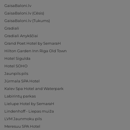
GaisaBaloni.lv
GaisaBaloni.lv (Cēsis)
GaisaBaloni.lv (Tukums)
Gradiali
Gradiali Anykščiai
Grand Poet Hotel by SemaraH
Hilton Garden Inn Riga Old Town
Hotel Sigulda
Hotel SOHO
Jaunpils pils
Jūrmala SPA Hotel
Kalev Spa Hotel and Waterpark
Labirintų parkas
Lielupe Hotel by SemaraH
Lindenhoff - Liepas muiža
LVM Jaunmoku pils
Meresuu SPA Hotel