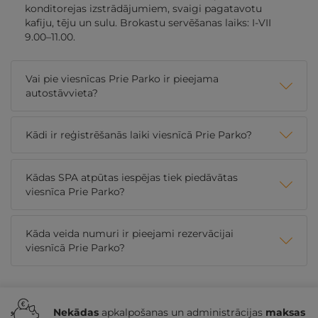
konditorejas izstrādājumiem, svaigi pagatavotu
kafiju, tēju un sulu. Brokastu servēšanas laiks: I-VII
9.00–11.00.
Vai pie viesnīcas Prie Parko ir pieejama
autostāvvieta?
Kādi ir reģistrēšanās laiki viesnīcā Prie Parko?
Kādas SPA atpūtas iespējas tiek piedāvātas
viesnīca Prie Parko?
Kāda veida numuri ir pieejami rezervācijai
viesnīcā Prie Parko?
Nekādas
apkalpošanas un administrācijas
maksas