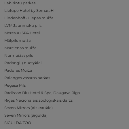
Labirintų parkas
Lielupe Hotel by SemaraH
Lindenhoff - Liepas muiža
LVM Jaunmoku pils
Meresuu SPA Hotel
Mālpils muiža
Mārcienas muiža
Nurmuižas pils
Padangių nuotykiai
Padures Muiža
Palangos vasaros parkas
Pegasa Pils
Radisson Blu Hotel & Spa, Daugava Riga
Rīgas Nacionālais zooloģiskais dārzs
Seven Mirrors (Aizkraukle)
Seven Mirrors (Sigulda)
SIGULDA ZOO