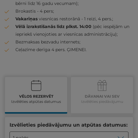
bērni līdz 16 gadu vecumam);
Brokastis - 4 pers;
Vakariņas
viesnīcas restorānā - 1 reizi, 4 pers.;
Vēlā izrakstīšanās līdz plkst. 14:00
(pēc iespējām un
iepriekš vienojoties ar viesnīcas administrāciju);
Bezmaksas bezvadu internets;
Ceļazīme derīga 4 pers. ĢIMENEI.
VĒLOS REZERVĒT
DĀVANAI VAI SEV
Izvēlēties atpūtas datumus
Izvēlēties piedāvājumu
Izvēlieties piedāvājumu un atpūtas datumus:
1 nakts