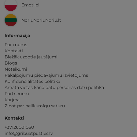
Emoti.pl
NoriuNoriuNoriu.lt
Informācija
Par mums
Kontakti
Biežāk uzdotie jautājumi
Blogs
Noteikumi
Pakalpojumu piedāvājumu izvietojums
Konfidencialitātes politika
Amata vietas kandidātu personas datu politika
Partneriem
Karjera
Ziņot par nelikumīgu saturu
Kontakti
+37126001060
info@gribuatpusties.lv