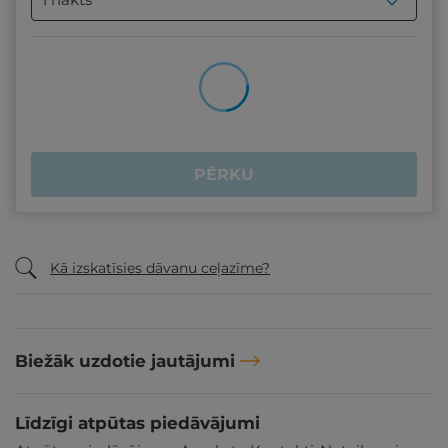
PĒRKU
Kā izskatīsies dāvanu ceļazīme?
Biežāk uzdotie jautājumi
Līdzīgi atpūtas piedāvājumi