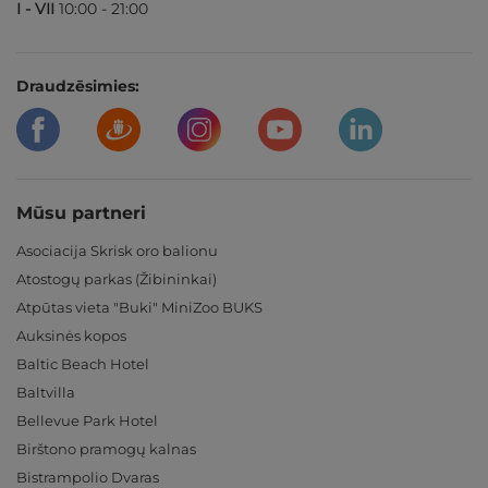
I - VII
10:00 - 21:00
Draudzēsimies:
Mūsu partneri
Asociacija Skrisk oro balionu
Atostogų parkas (Žibininkai)
Atpūtas vieta "Buki" MiniZoo BUKS
Auksinės kopos
Baltic Beach Hotel
Baltvilla
Bellevue Park Hotel
Birštono pramogų kalnas
Bistrampolio Dvaras