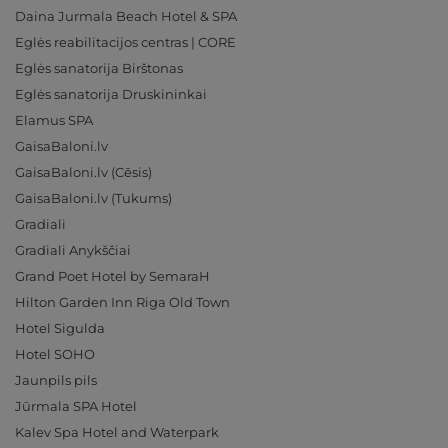
Daina Jurmala Beach Hotel & SPA
Eglės reabilitacijos centras | CORE
Eglės sanatorija Birštonas
Eglės sanatorija Druskininkai
Elamus SPA
GaisaBaloni.lv
GaisaBaloni.lv (Cēsis)
GaisaBaloni.lv (Tukums)
Gradiali
Gradiali Anykščiai
Grand Poet Hotel by SemaraH
Hilton Garden Inn Riga Old Town
Hotel Sigulda
Hotel SOHO
Jaunpils pils
Jūrmala SPA Hotel
Kalev Spa Hotel and Waterpark