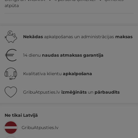
atpūta
Nekādas
apkalpošanas un administrācijas
maksas
14 dienu
naudas atmaksas garantija
Kvalitatīva klientu
apkalpošana
GribuAtpusties.lv
izmēģināts
un
pārbaudīts
Ne tikai Latvijā
GribuAtpusties.lv