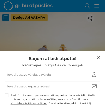
Derīgs Arī VASARĀ
Iepatikās šis piedāvājums?
Saņem atlaidi atpūtai!
Līdz brīnišķīgai atpūtai atlikuši tikai daži soļi
Reģistrējies un atpūties vēl izdevīgāk
PĒRKU
Piekrītu, ka mani personas dati (e-pasts) tiks apstrādāti tiešā
mārketinga nolūkos, lai nosūtītu jaunumus. Vairāk par -
Konfidencialitātes politiku
.
(Varat atteikties jebkurā mirklī)