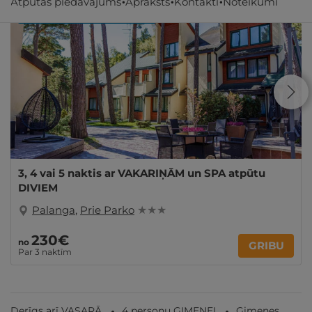
Atpūtas piedāvājums
Apraksts
Kontakti
Noteikumi
REZERVĀCIJA
internetā
3, 4 vai 5 naktis ar VAKARIŅĀM un SPA atpūtu
DIVIEM
Palanga
,
Prie Parko
★ ★ ★
230€
no
GRIBU
Par 3 naktīm
Derīgs arī VASARĀ
4 personu ĢIMENEI
Ģimenes