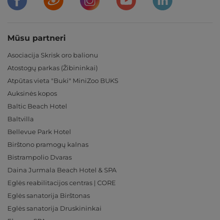
Mūsu partneri
Asociacija Skrisk oro balionu
Atostogų parkas (Žibininkai)
Atpūtas vieta "Buki" MiniZoo BUKS
Auksinės kopos
Baltic Beach Hotel
Baltvilla
Bellevue Park Hotel
Birštono pramogų kalnas
Bistrampolio Dvaras
Daina Jurmala Beach Hotel & SPA
Eglės reabilitacijos centras | CORE
Eglės sanatorija Birštonas
Eglės sanatorija Druskininkai