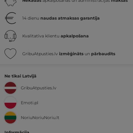
Nekādas
apkalpošanas un administrācijas
maksas
14 dienu
naudas atmaksas garantija
Kvalitatīva klientu
apkalpošana
GribuAtpusties.lv
izmēģināts
un
pārbaudīts
Ne tikai Latvijā
GribuAtpusties.lv
Emoti.pl
NoriuNoriuNoriu.lt
Informācija