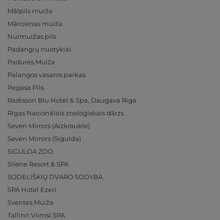
Mālpils muiža
Mārcienas muiža
Nurmuižas pils
Padangių nuotykiai
Padures Muiža
Palangos vasaros parkas
Pegasa Pils
Radisson Blu Hotel & Spa, Daugava Riga
Rīgas Nacionālais zooloģiskais dārzs
Seven Mirrors (Aizkraukle)
Seven Mirrors (Sigulda)
SIGULDA ZOO
Silene Resort & SPA
SODELIŠKIŲ DVARO SODYBA
SPA Hotel Ezeri
Sventes Muiža
Tallinn Viimsi SPA