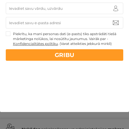
"Wellton Riverside SPA Hotel" DĀVANU KARTE
Rīga
,
Wellton Riverside SPA Hotel
★ ★ ★ ★
Piekrītu, ka mani personas dati (e-pasts) tiks apstrādāti tiešā
GRIBU
49€
mārketinga nolūkos, lai nosūtītu jaunumus. Vairāk par -
no
Konfidencialitātes politiku
.
(Varat atteikties jebkurā mirklī)
GRIBU
Derīgs arī VASARĀ
Dāvanu idejas
Veselības atpūta -
sanatorijas, SPA viesnīcas
Dāvanas ar nakšņošanu
Dāvanas VIŅAI
Dāvanas VIŅAM
Atpūta valsts
svētkos
Wellton Hotels
Atpūta decembra svētku
brīvdienās
Romantiska atpūta pārim
Atpūta
diviem
Atpūta Latvijā