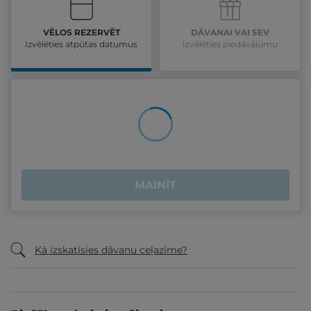
VĒLOS REZERVĒT
DĀVANAI VAI SEV
Izvēlēties atpūtas datumus
Izvēlēties piedāvājumu
MAINĪT
Kā izskatīsies dāvanu ceļazīme?