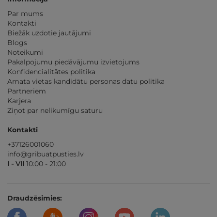
Par mums
Kontakti
Biežāk uzdotie jautājumi
Blogs
Noteikumi
Pakalpojumu piedāvājumu izvietojums
Konfidencialitātes politika
Amata vietas kandidātu personas datu politika
Partneriem
Karjera
Ziņot par nelikumīgu saturu
Kontakti
+37126001060
info@gribuatpusties.lv
I - VII
10:00 - 21:00
Draudzēsimies: