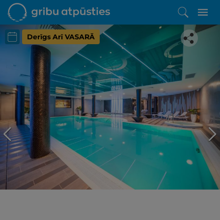
Derīgs Arī VASARĀ
Iepatikās šis piedāvājums?
Līdz brīnišķīgai atpūtai atlikuši tikai daži soļi
PĒRKU