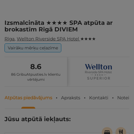
Izsmalcināta ★★★★ SPA atpūta ar
brokastīm Rīgā DIVIEM
Rīga
,
Wellton Riverside SPA Hotel
★ ★ ★ ★
Vairāku mērķu ceļazīme
8.6
86 GribuAtpusties.lv klientu
vērtējumi
Atpūtas piedāvājums
Apraksts
Kontakti
Noteik
Jūsu atpūtā iekļauts: