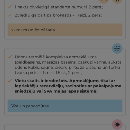
1 nakts divvietīgā standarta numurā 2 pers.;
Zviedru galda tipa brokastis - 1 reizi, 2 pers.;
Numurs un ēdināšana
Ūdens termālā kompleksa apmeklējums
(peldbaseins, masāžas baseins, džakuzi vanna, aukstā
ūdens kubls, sauna, ciedru pirts, zāļu sauna un turku
tvaika pirts) - 1 reizi, 1.5 st., 2 pers.;
Vietu skaits ir ierobežots. Apmeklējums tikai ar
iepriekšēju rezervāciju, sazinoties ar pakalpojuma
sniedzēju vai SPA mājas lapas sistēmā!
;
SPA un procedūras