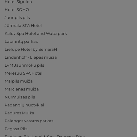
Hotel Sigulda
Hotel SOHO
Jaunpils pils
Jūrmala SPA Hotel
Kalev Spa Hotel and Waterpark
Labirintų parkas
Lielupe Hotel by SemaraH
Lindenhoff - Liepas muiža
LVM Jaunmoku pils
Meresuu SPA Hotel
Mālpils muiža
Mārcienas muiža
Nurmuižas pils
Padangių nuotykiai
Padures Muiža
Palangos vasaros parkas
Pegasa Pils
Radisson Blu Hotel & Spa, Daugava Riga