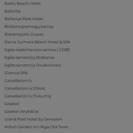
Baltic Beach Hotel
Baltvilla
Bellevue Park Hotel
Birštono pramogų kalnas
Bistrampolio Dvaras
Daina Jurmala Beach Hotel & SPA
Eglės reabilitacijos centras | CORE
Eglės sanatorija Birštonas
Eglės sanatorija Druskininkai
Elamus SPA
GaisaBaloni.lv
GaisaBaloni.lv (Cēsis)
GaisaBaloni.lv (Tukums)
Gradiali
Gradiali Anykščiai
Grand Poet Hotel by SemaraH
Hilton Garden Inn Riga Old Town