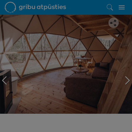
Iepatikās šis piedāvājums?
Līdz brīnišķīgai atpūtai atlikuši tikai daži soļi
PĒRKU