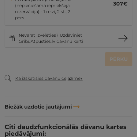
307
€
(nepieciešama iepriekšēja
rezervācija) - 1 reizi, 2 st., 2
pers.
Nevarat izvēlēties? Uzdāviniet
GribuAtpusties.lv dāvanu karti
PĒRKU
Kā izskatīsies dāvanu ceļazīme?
Biežāk uzdotie jautājumi
Citi daudzfunkcionālās dāvanu kartes
piedāvājumi: