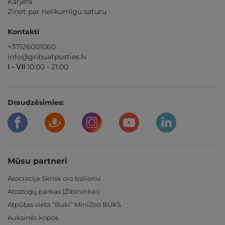
Karjera
Ziņot par nelikumīgu saturu
Kontakti
+37126001060
info@gribuatpusties.lv
I - VII
10:00 - 21:00
Draudzēsimies:
Mūsu partneri
Asociacija Skrisk oro balionu
Atostogų parkas (Žibininkai)
Atpūtas vieta "Buki" MiniZoo BUKS
Auksinės kopos