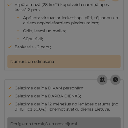
Atpūta mazā (28 km2) kupolveida namiņā upes
krastā 2 pers.;
Aprīkota virtuve ar ledusskapi, plīti, tējkannu un
citiem nepieciešamiem piederumiem;
Grils, iesmi un malka;
Šūpuļtīkli;
Brokastis - 2 pers.;
Numurs un ēdināšana
Ceļazīme derīga DIVĀM personām;
Ceļazīme derīga DARBA DIENĀS;
Ceļazīme derīga 12 mēnešus no iegādes datuma (no
01.10. līdz 30.04.), izņemot svētku dienas Lietuvā.
Derīguma termiņš un nosacījumi