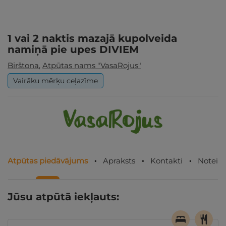
1 vai 2 naktis mazajā kupolveida
namiņā pie upes DIVIEM
Birštona
,
Atpūtas nams "VasaRojus"
Vairāku mērķu ceļazīme
Atpūtas piedāvājums
Apraksts
Kontakti
Noteik
Jūsu atpūtā iekļauts: