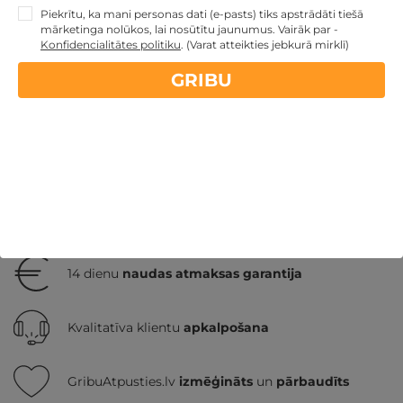
Piekrītu, ka mani personas dati (e-pasts) tiks apstrādāti tiešā
mārketinga nolūkos, lai nosūtītu jaunumus. Vairāk par -
GRIBU
157€
Konfidencialitātes politiku
.
(Varat atteikties jebkurā mirklī)
no
par nakti
GRIBU
Atpūta diviem
Atpūta pie ezera
Nekādas
apkalpošanas un administrācijas
maksas
14 dienu
naudas atmaksas garantija
Kvalitatīva klientu
apkalpošana
GribuAtpusties.lv
izmēģināts
un
pārbaudīts