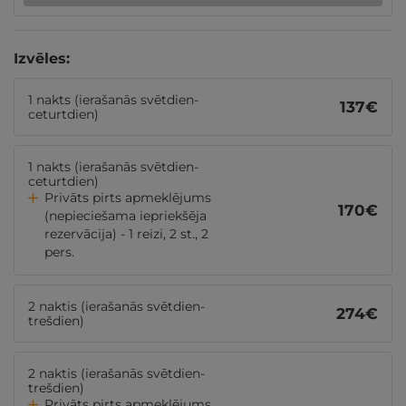
Izvēles:
1 nakts (ierašanās svētdien-
137
€
ceturtdien)
1 nakts (ierašanās svētdien-
ceturtdien)
Privāts pirts apmeklējums
170
€
(nepieciešama iepriekšēja
rezervācija) - 1 reizi, 2 st., 2
pers.
2 naktis (ierašanās svētdien-
274
€
trešdien)
2 naktis (ierašanās svētdien-
trešdien)
Privāts pirts apmeklējums