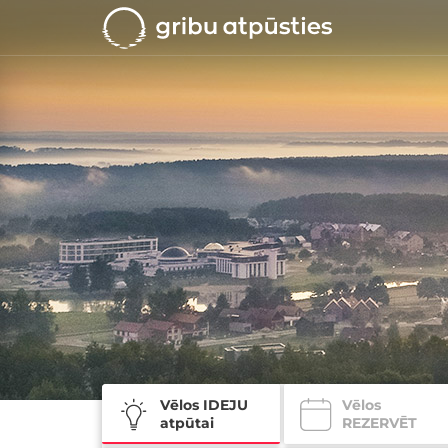
Vēlos IDEJU
Vēlos
atpūtai
REZERVĒT