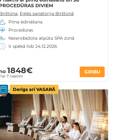
PROCEDŪRAS DIVIEM
Birštona
,
Eglės sanatorija Birštonā
Pilna ēdināšana
Procedūras
Neierobežota atpūta SPA zonā
Ir spēkā līdz 24.12.2026
1848€
no
GRIBU
Par 7 naktīm
Derīgs arī VASARĀ