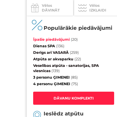
Vēlos
Vēlos
DĀVINĀT
IZKLAIDI
Populārākie piedāvājumi
Īpašie piedāvājumi
(
20
)
Dienas SPA
(
136
)
Derīgs arī VASARĀ
(
259
)
Atpūta ar akvaparku
(
22
)
Veselības atpūta - sanatorijas, SPA
viesnīcas
(
139
)
3 personu ĢIMENEI
(
85
)
4 personu ĢIMENEI
(
75
)
DĀVANU KOMPLEKTI
Ieslēdz atpūtu