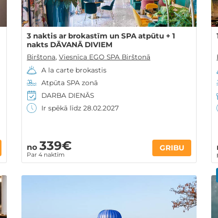
3 naktis ar brokastīm un SPA atpūtu + 1
nakts DĀVANĀ DIVIEM
Birštona
,
Viesnīca EGO SPA Birštonā
A la carte brokastis
Atpūta SPA zonā
DARBA DIENĀS
Ir spēkā līdz 28.02.2027
339€
no
GRIBU
Par 4 naktīm