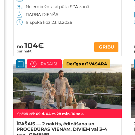
Neierobežota atpūta SPA zonā
DARBA DIENĀS
Ir spēkā līdz 23.12.2026
104€
no
GRIBU
par nakti
ĪPAŠAIS!
Derīgs arī VASARĀ
Spēkā vēl:
09
d.
04
st.
28
min.
09
sek.
ĪPAŠAIS — 2 naktis, ēdināšana un
PROCEDŪRAS VIENAM, DIVIEM vai 3-4
pers. ĢIMENEI