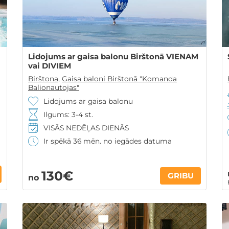
Lidojums ar gaisa balonu Birštonā VIENAM
vai DIVIEM
Birštona
,
Gaisa baloni Birštonā "Komanda
Balionautojas"
Lidojums ar gaisa balonu
Ilgums: 3-4 st.
VISĀS NEDĒĻAS DIENĀS
Ir spēkā 36 mēn. no iegādes datuma
130€
GRIBU
no