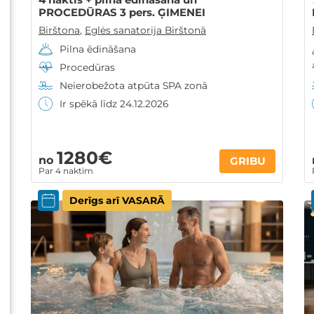
PROCEDŪRAS 3 pers. ĢIMENEI
Birštona
,
Eglės sanatorija Birštonā
Pilna ēdināšana
Procedūras
Neierobežota atpūta SPA zonā
Ir spēkā līdz 24.12.2026
1280€
no
GRIBU
Par 4 naktīm
Derīgs arī VASARĀ