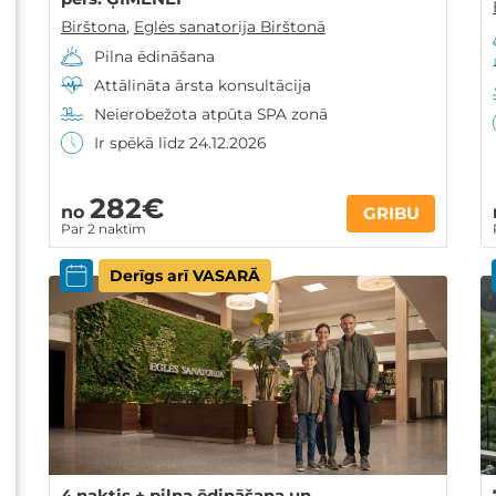
Birštona
,
Eglės sanatorija Birštonā
Pilna ēdināšana
Attālināta ārsta konsultācija
Neierobežota atpūta SPA zonā
Ir spēkā līdz 24.12.2026
282€
no
GRIBU
Par 2 naktīm
Derīgs arī VASARĀ
4 naktis + pilna ēdināšana un