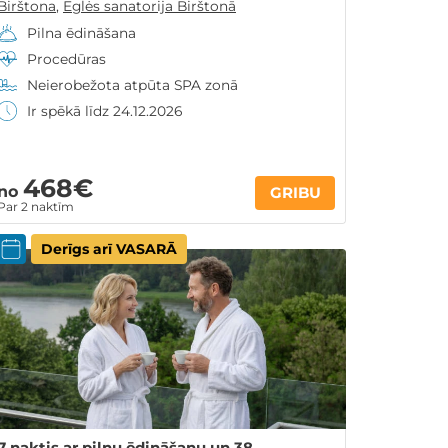
Birštona
,
Eglės sanatorija Birštonā
Pilna ēdināšana
Procedūras
Neierobežota atpūta SPA zonā
Ir spēkā līdz 24.12.2026
468€
no
GRIBU
Par 2 naktīm
Derīgs arī VASARĀ
7 naktis ar pilnu ēdināšanu un 38