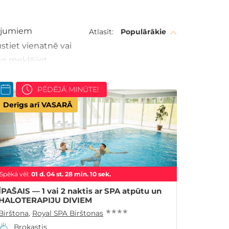
vājumiem
Atlasīt:
Populārākie
pūstiet vienatnē vai
us meklējiet
PĒDĒJĀ MINŪTE!
Derīgs arī VASARĀ
Spēkā vēl:
01
d.
04
st.
28
min.
09
sek.
ĪPAŠAIS — 1 vai 2 naktis ar SPA atpūtu un
HALOTERAPIJU DIVIEM
★ ★ ★ ★
Birštona
,
Royal SPA Birštonas
Brokastis