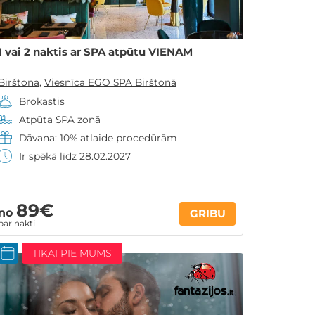
1 vai 2 naktis ar SPA atpūtu VIENAM
Birštona
,
Viesnīca EGO SPA Birštonā
Brokastis
Atpūta SPA zonā
Dāvana: 10% atlaide procedūrām
Ir spēkā līdz 28.02.2027
89€
no
GRIBU
par nakti
TIKAI PIE MUMS