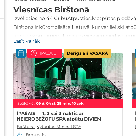
Viesnīcas Birštonā
Izvēlieties no
44
GribuAtpusties.lv atpūtas piedā
Birštona ir kūrortpilsēta Lietuvā, kur var lieliski at
kopā ar visu ģimeni. Labākos viesnīcu piedāvājum
Lasīt vairāk
GribuAtpusties.lv!
ĪPAŠAIS!
Derīgs arī VASARĀ
Spēkā vēl:
09
d.
04
st.
28
min.
09
sek.
ĪPAŠAIS — 1, 2 vai 3 naktis ar
NEIEROBEŽOTU SPA atpūtu DIVIEM
Birštona
,
Vytautas Mineral SPA
Brokastis