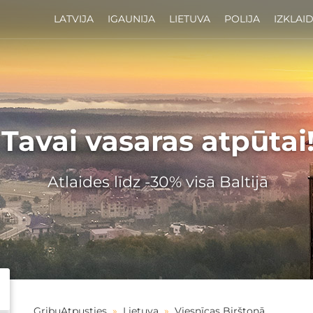
LATVIJA
IGAUNIJA
LIETUVA
POLIJA
IZKLAI
Tavai vasaras atpūtai
Atlaides līdz -30% visā Baltijā
GribuAtpusties
»
Lietuva
»
Viesnīcas Birštonā