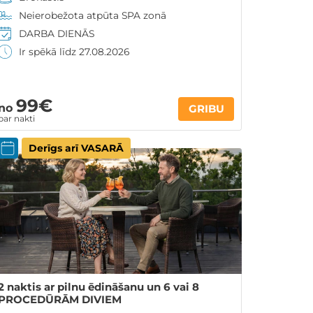
Neierobežota atpūta SPA zonā
DARBA DIENĀS
Ir spēkā līdz 27.08.2026
99€
no
GRIBU
par nakti
Derīgs arī VASARĀ
2 naktis ar pilnu ēdināšanu un 6 vai 8
PROCEDŪRĀM DIVIEM