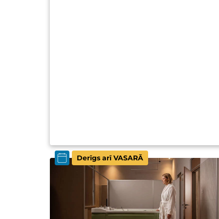
Derīgs arī VASARĀ