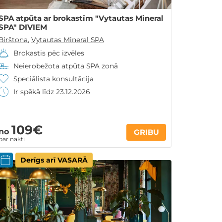
SPA atpūta ar brokastīm "Vytautas Mineral
SPA" DIVIEM
Birštona
,
Vytautas Mineral SPA
Brokastis pēc izvēles
Neierobežota atpūta SPA zonā
Speciālista konsultācija
Ir spēkā līdz 23.12.2026
109€
no
GRIBU
par nakti
Derīgs arī VASARĀ