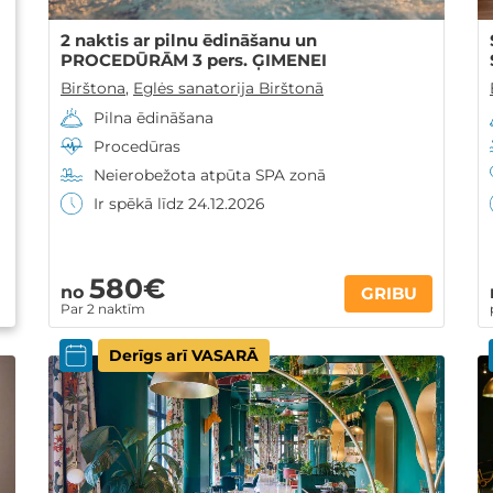
2 naktis ar pilnu ēdināšanu un
PROCEDŪRĀM 3 pers. ĢIMENEI
Birštona
,
Eglės sanatorija Birštonā
Pilna ēdināšana
Procedūras
Neierobežota atpūta SPA zonā
Ir spēkā līdz 24.12.2026
580€
no
GRIBU
Par 2 naktīm
Derīgs arī VASARĀ