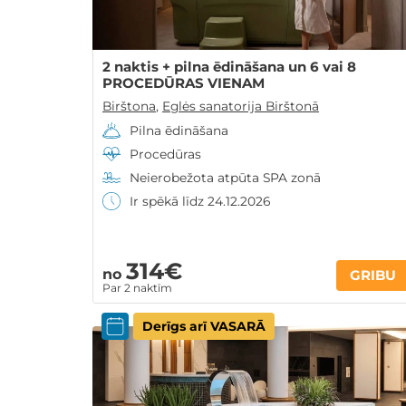
2 naktis + pilna ēdināšana un 6 vai 8
PROCEDŪRAS VIENAM
Birštona
,
Eglės sanatorija Birštonā
Pilna ēdināšana
Procedūras
Neierobežota atpūta SPA zonā
Ir spēkā līdz 24.12.2026
314€
no
GRIBU
Par 2 naktīm
Derīgs arī VASARĀ