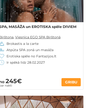
SPA, MASĀŽA un EROTISKA spēle DIVIEM
Birštona
,
Viesnīca EGO SPA Birštonā
Brokastis a la carte
Atpūta SPA zonā un masāža
Erotiska spēle no Fantazijos.lt
Ir spēkā līdz 28.02.2027
245€
no
GRIBU
par nakti