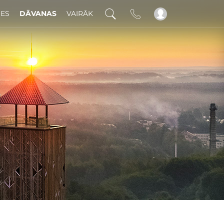
DES
DĀVANAS
VAIRĀK
!