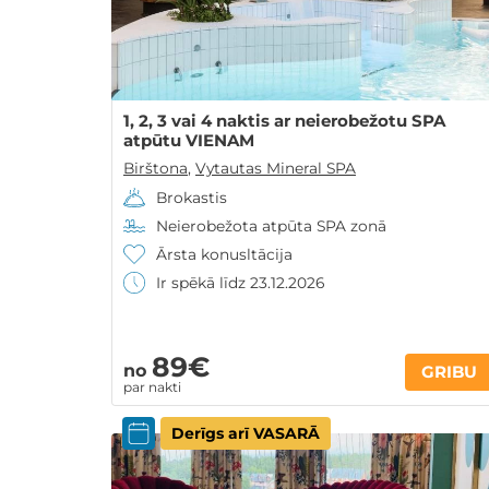
1, 2, 3 vai 4 naktis ar neierobežotu SPA
atpūtu VIENAM
Birštona
,
Vytautas Mineral SPA
Brokastis
Neierobežota atpūta SPA zonā
Ārsta konusltācija
Ir spēkā līdz 23.12.2026
89€
no
GRIBU
par nakti
Derīgs arī VASARĀ