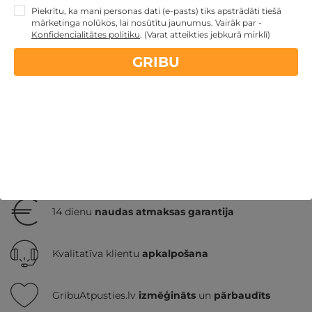
Piekrītu, ka mani personas dati (e-pasts) tiks apstrādāti tiešā
mārketinga nolūkos, lai nosūtītu jaunumus. Vairāk par -
GRIBU
137€
Konfidencialitātes politiku
.
(Varat atteikties jebkurā mirklī)
no
par nakti
GRIBU
Jaunumi
Atpūta diviem
Atpūta pie ezera
Nekādas
apkalpošanas un administrācijas
maksas
14 dienu
naudas atmaksas garantija
Kvalitatīva klientu
apkalpošana
GribuAtpusties.lv
izmēģināts
un
pārbaudīts