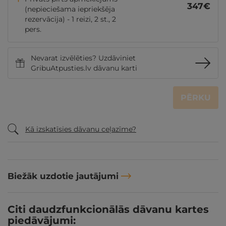
347
€
(nepieciešama iepriekšēja
rezervācija) - 1 reizi, 2 st., 2
pers.
Nevarat izvēlēties? Uzdāviniet
GribuAtpusties.lv dāvanu karti
PĒRKU
Kā izskatīsies dāvanu ceļazīme?
Biežāk uzdotie jautājumi
Citi daudzfunkcionālās dāvanu kartes
piedāvājumi: