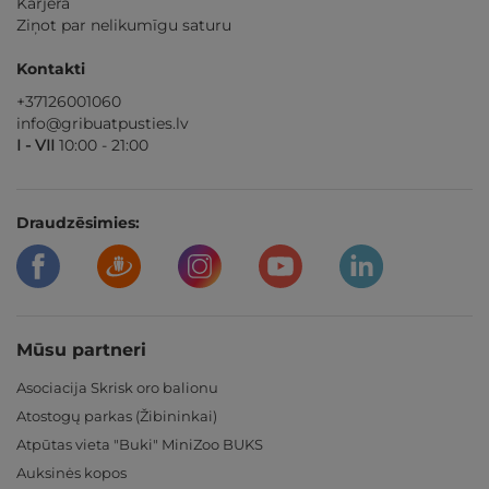
Karjera
Ziņot par nelikumīgu saturu
Kontakti
+37126001060
info@gribuatpusties.lv
I - VII
10:00 - 21:00
Draudzēsimies:
Mūsu partneri
Asociacija Skrisk oro balionu
Atostogų parkas (Žibininkai)
Atpūtas vieta "Buki" MiniZoo BUKS
Auksinės kopos