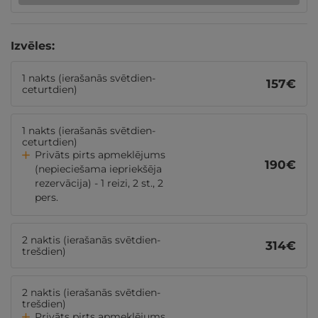
Izvēles:
1 nakts (ierašanās svētdien-
157
€
ceturtdien)
1 nakts (ierašanās svētdien-
ceturtdien)
Privāts pirts apmeklējums
190
€
(nepieciešama iepriekšēja
rezervācija) - 1 reizi, 2 st., 2
pers.
2 naktis (ierašanās svētdien-
314
€
trešdien)
2 naktis (ierašanās svētdien-
trešdien)
Privāts pirts apmeklējums