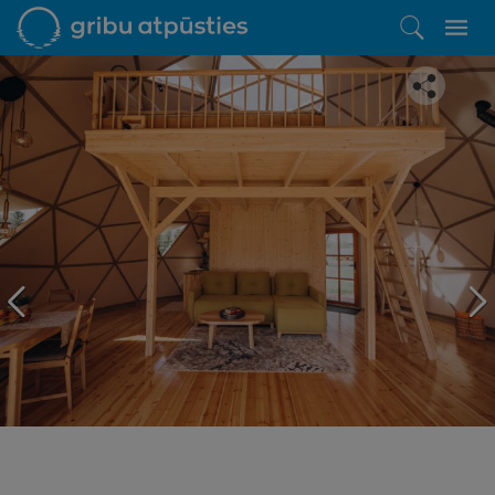
Iepatikās šis piedāvājums?
Līdz brīnišķīgai atpūtai atlikuši tikai daži soļi
PĒRKU