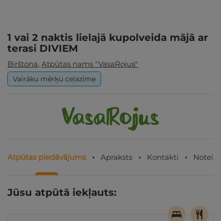
1 vai 2 naktis lielajā kupolveida mājā ar
terasi DIVIEM
Birštona
,
Atpūtas nams "VasaRojus"
Vairāku mērķu ceļazīme
Atpūtas piedāvājums
Apraksts
Kontakti
Noteik
Jūsu atpūtā iekļauts: