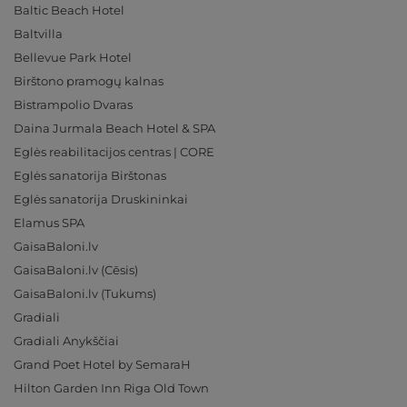
Baltic Beach Hotel
Baltvilla
Bellevue Park Hotel
Birštono pramogų kalnas
Bistrampolio Dvaras
Daina Jurmala Beach Hotel & SPA
Eglės reabilitacijos centras | CORE
Eglės sanatorija Birštonas
Eglės sanatorija Druskininkai
Elamus SPA
GaisaBaloni.lv
GaisaBaloni.lv (Cēsis)
GaisaBaloni.lv (Tukums)
Gradiali
Gradiali Anykščiai
Grand Poet Hotel by SemaraH
Hilton Garden Inn Riga Old Town