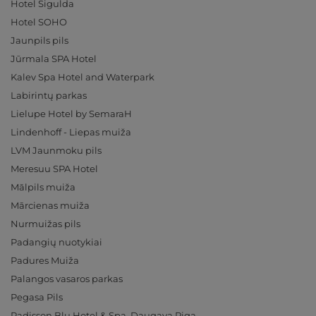
Hotel Sigulda
Hotel SOHO
Jaunpils pils
Jūrmala SPA Hotel
Kalev Spa Hotel and Waterpark
Labirintų parkas
Lielupe Hotel by SemaraH
Lindenhoff - Liepas muiža
LVM Jaunmoku pils
Meresuu SPA Hotel
Mālpils muiža
Mārcienas muiža
Nurmuižas pils
Padangių nuotykiai
Padures Muiža
Palangos vasaros parkas
Pegasa Pils
Radisson Blu Hotel & Spa, Daugava Riga