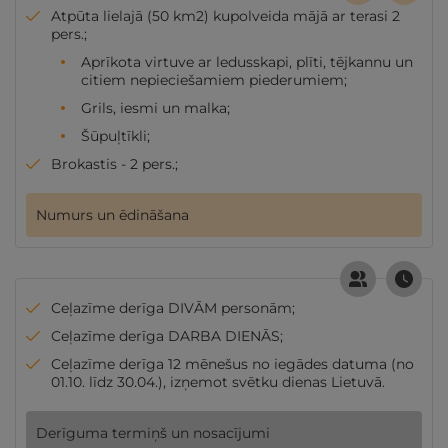
Atpūta lielajā (50 km2) kupolveida mājā ar terasi 2
pers.;
Aprīkota virtuve ar ledusskapi, plīti, tējkannu un
citiem nepieciešamiem piederumiem;
Grils, iesmi un malka;
Šūpuļtīkli;
Brokastis - 2 pers.;
Numurs un ēdināšana
Ceļazīme derīga DIVĀM personām;
Ceļazīme derīga DARBA DIENĀS;
Ceļazīme derīga 12 mēnešus no iegādes datuma (no
01.10. līdz 30.04.), izņemot svētku dienas Lietuvā.
Derīguma termiņš un nosacījumi