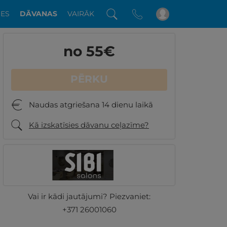
DES
DĀVANAS
VAIRĀK
no 55
€
PĒRKU
Naudas atgriešana 14 dienu laikā
Kā izskatīsies dāvanu ceļazīme?
Vai ir kādi jautājumi? Piezvaniet:
+371 26001060