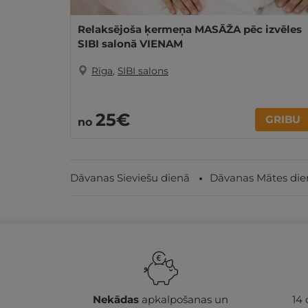
Relaksējoša ķermeņa MASĀŽA pēc izvēles
SIBI salonā VIENAM
Rīga
,
SIBI salons
25€
GRIBU
no
Dāvanas Sieviešu dienā
Dāvanas Mātes die
Nekādas
apkalpošanas un
14