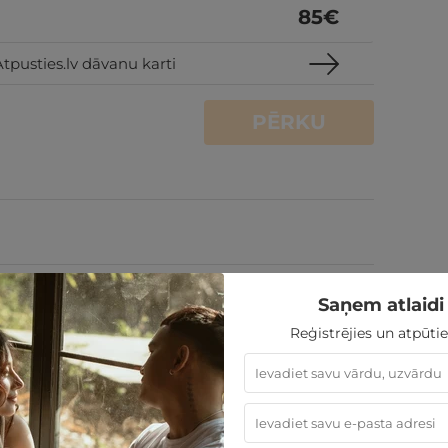
85
€
tpusties.lv dāvanu karti
PĒRKU
Saņem atlaidi 
Reģistrējies un atpūtie