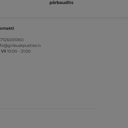
pārbaudīts
ontakti
37126001060
nfo@gribuatpusties.lv
- VII
10:00 - 21:00