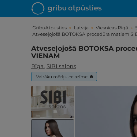
GribuAtpusties
»
Latvija
»
Viesnīcas Rīgā
»
Atveseļojošā BOTOKSA procedūra matiem SI
Atveseļojošā BOTOKSA proced
VIENAM
Rīga
,
SIBI salons
Vairāku mērķu ceļazīme
?
Iepa
Līdz brīniš