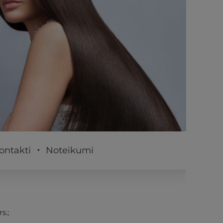
PĒRKU
ontakti
Noteikumi
s.;