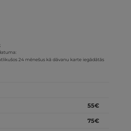
;
datuma:
atlikušos 24 mēnešus kā dāvanu karte iegādātās
55
€
75
€