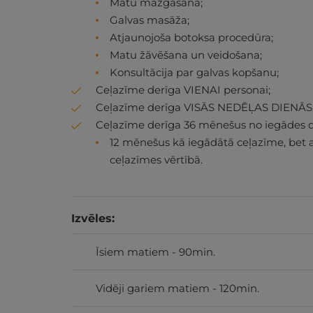
Matu mazgāšana;
Galvas masāža;
Atjaunojoša botoksa procedūra;
Matu žāvēšana un veidošana;
Konsultācija par galvas kopšanu;
Ceļazīme derīga VIENAI personai;
Ceļazīme derīga VISĀS NEDĒĻAS DIENĀS
Ceļazīme derīga 36 mēnešus no iegādes 
12 mēnešus kā iegādātā ceļazīme, bet 
ceļazīmes vērtībā.
Izvēles:
Īsiem matiem - 90min.
Vidēji gariem matiem - 120min.