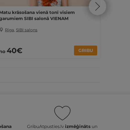
Matu krāsošana vienā tonī visiem
Manikīr
garumiem SIBI salonā VIENAM
salonā 
Rīga
,
SIBI salons
Rīga
,
40€
25
GRIBU
no
no
ošana
GribuAtpusties.lv
izmēģināts
un