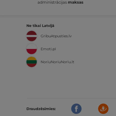
administrācijas
maksas
Ne tikai Latvijā
GribuAtpusties.lv
Emoti.pl
NoriuNoriuNoriu.lt
Draudzēsimies: