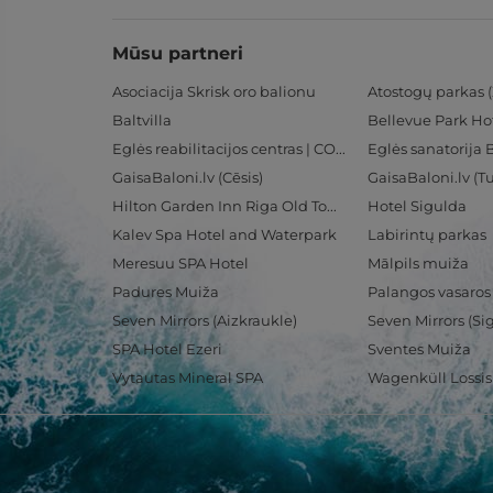
Mūsu partneri
Asociacija Skrisk oro balionu
Atostogų parkas (
Baltvilla
Bellevue Park Ho
Eglės reabilitacijos centras | CORE
Eglės sanatorija 
GaisaBaloni.lv (Cēsis)
GaisaBaloni.lv (
Hilton Garden Inn Riga Old Town
Hotel Sigulda
Kalev Spa Hotel and Waterpark
Labirintų parkas
Meresuu SPA Hotel
Mālpils muiža
Padures Muiža
Palangos vasaros
Seven Mirrors (Aizkraukle)
Seven Mirrors (Si
SPA Hotel Ezeri
Sventes Muiža
Vytautas Mineral SPA
Wagenküll Lossi