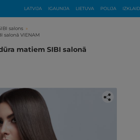
LATVIJA
IGAUNIJA
LIETUVA
POLIJA
IZKLAI
SIBI salons
»
BI salonā VIENAM
ūra matiem SIBI salonā
tikās šis piedāvājums?
ķīgai atpūtai atlikuši tikai daži soļi