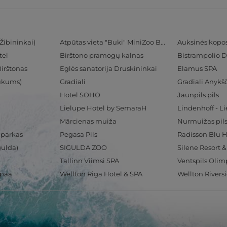
Žibininkai)
Atpūtas vieta "Buki" MiniZoo BUKS
Auksinės kopo
tel
Birštono pramogų kalnas
Bistrampolio D
Birštonas
Eglės sanatorija Druskininkai
Elamus SPA
Tukums)
Gradiali
Gradiali Anykšč
Hotel SOHO
Jaunpils pils
Lielupe Hotel by SemaraH
Lindenhoff - L
Mārcienas muiža
Nurmuižas pil
 parkas
Pegasa Pils
gulda)
SIGULDA ZOO
Silene Resort 
Tallinn Viimsi SPA
spaa
Wellton Riga Hotel & SPA
Wellton Rivers