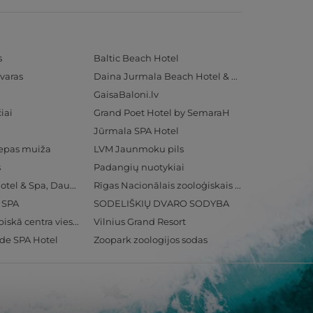
s
Baltic Beach Hotel
varas
Daina Jurmala Beach Hotel & SPA
GaisaBaloni.lv
iai
Grand Poet Hotel by SemaraH
Jūrmala SPA Hotel
iepas muiža
LVM Jaunmoku pils
s
Padangių nuotykiai
Radisson Blu Hotel & Spa, Daugava Riga
Rīgas Nacionālais zooloģiskais dārzs
& SPA
SODELIŠKIŲ DVARO SODYBA
Ventspils Olimpiskā centra viesnīca
Vilnius Grand Resort
ide SPA Hotel
Zoopark zoologijos sodas