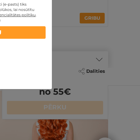
Rīga
,
SIBI salons
 (e-pasts) tiks
lūkos, lai nosūtītu
ncialitātes politiku
.
40€
GRIBU
no
)
U
Dalīties
no 55
€
PĒRKU