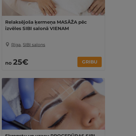
Relaksējoša ķermeņa MASĀŽA pēc
izvēles SIBI salonā VIENAM
Rīga
,
SIBI salons
25€
GRIBU
no
Skropstu un uzacu PROCEDŪRAS SIBI