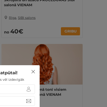
salonā VIENAM
Rīga
,
SIBI salons
40€
GRIBU
no
atpūtai!
s vēl izdevīgāk
Matu krāsošana vienā tonī visiem
garumiem SIBI salonā VIENAM