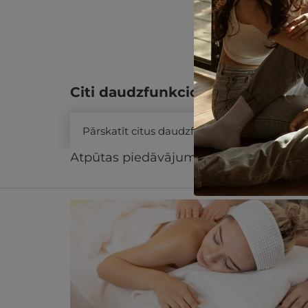
Citi daudzfunkcionālās dāvanu k
Pārskatīt citus daudzfunkcionālās dāvanu 
Atpūtas piedāvājums
Apraksts
Kontak
Līdzīgi atpūtas piedāvājumi