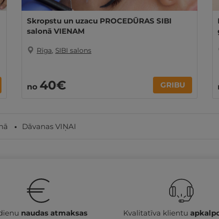
Skropstu un uzacu PROCEDŪRAS SIBI
salonā VIENAM
Rīga
,
SIBI salons
40€
GRIBU
no
nā
Dāvanas VIŅAI
 dienu
naudas atmaksas
Kvalitatīva klientu
apkalp