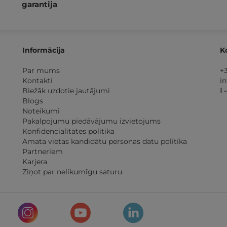
garantija
Informācija
K
Par mums
+
Kontakti
i
Biežāk uzdotie jautājumi
I 
Blogs
Noteikumi
Pakalpojumu piedāvājumu izvietojums
Konfidencialitātes politika
Amata vietas kandidātu personas datu politika
Partneriem
Karjera
Ziņot par nelikumīgu saturu