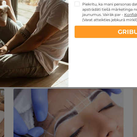
Piekrītu, ka mani personas dati
apstrādāti tiešā mārketinga no
jaunumus. Vairāk par -
Konfide
(Varat atteikties jebkurā mirklī
GRIB
artes piedāvājumi:
kartes TOP piedāvājumus
ti
Noteikumi