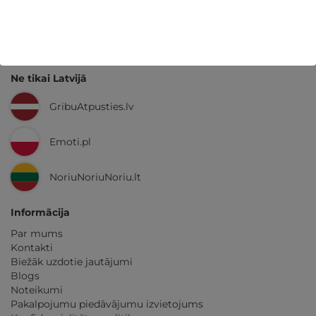
GribuAtpusties.lv
izmēģināts
un
pārbaudīts
Ne tikai Latvijā
GribuAtpusties.lv
Emoti.pl
NoriuNoriuNoriu.lt
Informācija
Par mums
Kontakti
Biežāk uzdotie jautājumi
Blogs
Noteikumi
Pakalpojumu piedāvājumu izvietojums