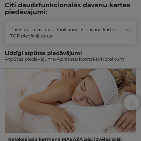
Citi daudzfunkcionālās dāvanu kartes
piedāvājumi:
Pārskatīt citus daudzfunkcionālās dāvanu kartes
TOP piedāvājumus
Līdzīgi atpūtas piedāvājumi
Atpūtas piedāvājums
Apraksts
Kontakti
Noteikumi
Relaksējoša ķermeņa MASĀŽA pēc izvēles SIBI