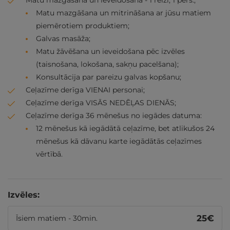
Matu mazgāšana un ieveidošana - 1 reizi, 1 pers.;
Matu mazgāšana un mitrināšana ar jūsu matiem
piemērotiem produktiem;
Galvas masāža;
Matu žāvēšana un ieveidošana pēc izvēles
(taisnošana, lokošana, sakņu pacelšana);
Konsultācija par pareizu galvas kopšanu;
Ceļazīme derīga VIENAI personai;
Ceļazīme derīga VISĀS NEDĒĻAS DIENĀS;
Ceļazīme derīga 36 mēnešus no iegādes datuma:
12 mēnešus kā iegādātā ceļazīme, bet atlikušos 24
mēnešus kā dāvanu karte iegādātās ceļazīmes
vērtībā.
Izvēles:
25
€
Īsiem matiem - 30min.