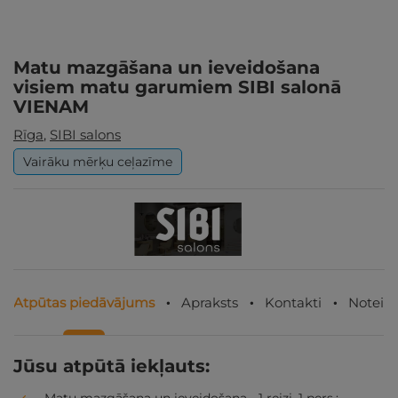
Matu mazgāšana un ieveidošana
visiem matu garumiem SIBI salonā
VIENAM
Rīga
,
SIBI salons
Vairāku mērķu ceļazīme
Atpūtas piedāvājums
Apraksts
Kontakti
Noteik
Jūsu atpūtā iekļauts: