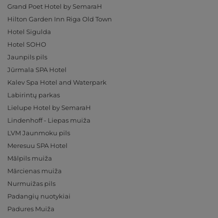
Grand Poet Hotel by SemaraH
Hilton Garden Inn Riga Old Town
Hotel Sigulda
Hotel SOHO
Jaunpils pils
Jūrmala SPA Hotel
Kalev Spa Hotel and Waterpark
Labirintų parkas
Lielupe Hotel by SemaraH
Lindenhoff - Liepas muiža
LVM Jaunmoku pils
Meresuu SPA Hotel
Mālpils muiža
Mārcienas muiža
Nurmuižas pils
Padangių nuotykiai
Padures Muiža