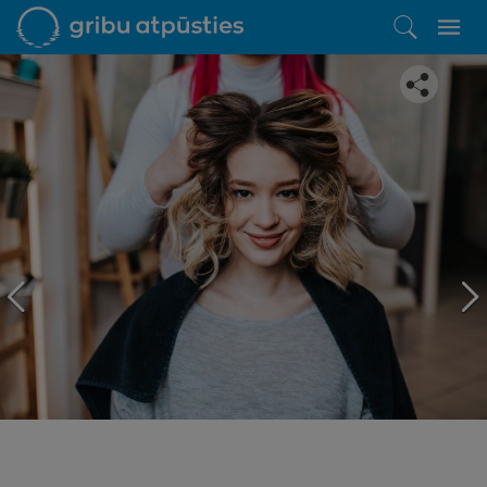
Iepatikās šis piedāvājums?
Līdz brīnišķīgai atpūtai atlikuši tikai daži soļi
PĒRKU