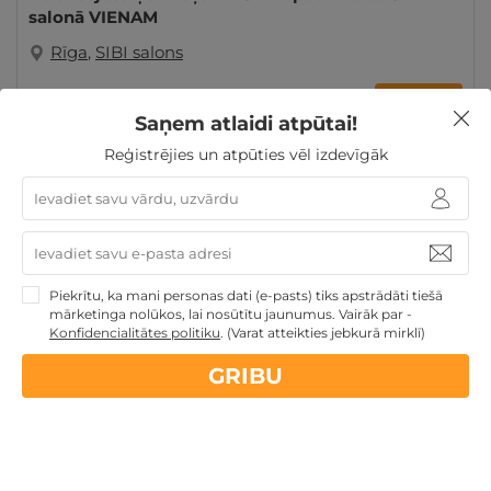
salonā VIENAM
Rīga
,
SIBI salons
GRIBU
25€
no
Saņem atlaidi atpūtai!
Reģistrējies un atpūties vēl izdevīgāk
Dāvanas Sieviešu dienā
Dāvanas Mātes dienā
Dāvanas VIŅAI
Piekrītu, ka mani personas dati (e-pasts) tiks apstrādāti tiešā
mārketinga nolūkos, lai nosūtītu jaunumus. Vairāk par -
Nekādas
apkalpošanas un administrācijas
maksas
Konfidencialitātes politiku
.
(Varat atteikties jebkurā mirklī)
GRIBU
14 dienu
naudas atmaksas garantija
Kvalitatīva klientu
apkalpošana