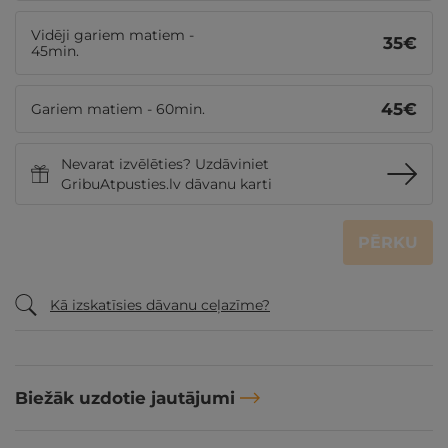
Vidēji gariem matiem -
35
€
45min.
45
€
Gariem matiem - 60min.
Nevarat izvēlēties? Uzdāviniet
GribuAtpusties.lv dāvanu karti
PĒRKU
Kā izskatīsies dāvanu ceļazīme?
Biežāk uzdotie jautājumi