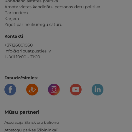
Konfidencialitātes politika
Amata vietas kandidātu personas datu politika
Partneriem
Karjera
Ziņot par nelikumīgu saturu
Kontakti
+37126001060
info@gribuatpusties.lv
I - VII
10:00 - 21:00
Draudzēsimies:
Mūsu partneri
Asociacija Skrisk oro balionu
Atostogų parkas (Žibininkai)