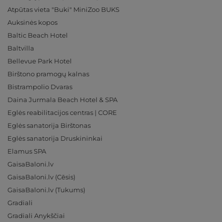
Atpūtas vieta "Buki" MiniZoo BUKS
Auksinės kopos
Baltic Beach Hotel
Baltvilla
Bellevue Park Hotel
Birštono pramogų kalnas
Bistrampolio Dvaras
Daina Jurmala Beach Hotel & SPA
Eglės reabilitacijos centras | CORE
Eglės sanatorija Birštonas
Eglės sanatorija Druskininkai
Elamus SPA
GaisaBaloni.lv
GaisaBaloni.lv (Cēsis)
GaisaBaloni.lv (Tukums)
Gradiali
Gradiali Anykščiai