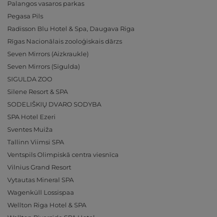
Palangos vasaros parkas
Pegasa Pils
Radisson Blu Hotel & Spa, Daugava Riga
Rīgas Nacionālais zooloģiskais dārzs
Seven Mirrors (Aizkraukle)
Seven Mirrors (Sigulda)
SIGULDA ZOO
Silene Resort & SPA
SODELIŠKIŲ DVARO SODYBA
SPA Hotel Ezeri
Sventes Muiža
Tallinn Viimsi SPA
Ventspils Olimpiskā centra viesnīca
Vilnius Grand Resort
Vytautas Mineral SPA
Wagenküll Lossispaa
Wellton Riga Hotel & SPA