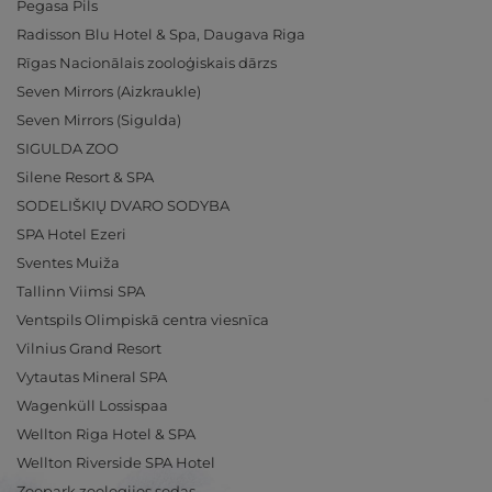
Pegasa Pils
Radisson Blu Hotel & Spa, Daugava Riga
Rīgas Nacionālais zooloģiskais dārzs
Seven Mirrors (Aizkraukle)
Seven Mirrors (Sigulda)
SIGULDA ZOO
Silene Resort & SPA
SODELIŠKIŲ DVARO SODYBA
SPA Hotel Ezeri
Sventes Muiža
Tallinn Viimsi SPA
Ventspils Olimpiskā centra viesnīca
Vilnius Grand Resort
Vytautas Mineral SPA
Wagenküll Lossispaa
Wellton Riga Hotel & SPA
Wellton Riverside SPA Hotel
Zoopark zoologijos sodas