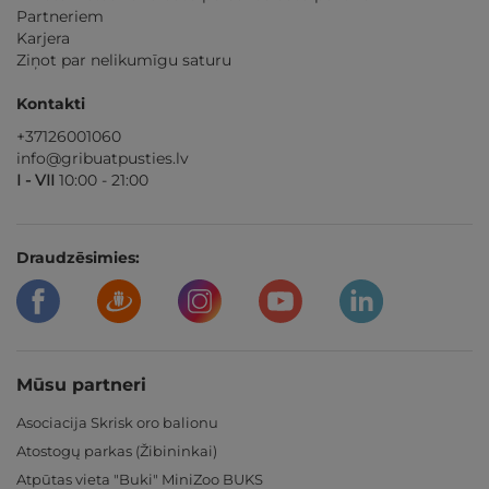
Partneriem
Karjera
Ziņot par nelikumīgu saturu
Kontakti
+37126001060
info@gribuatpusties.lv
I - VII
10:00 - 21:00
Draudzēsimies:
Mūsu partneri
Asociacija Skrisk oro balionu
Atostogų parkas (Žibininkai)
Atpūtas vieta "Buki" MiniZoo BUKS