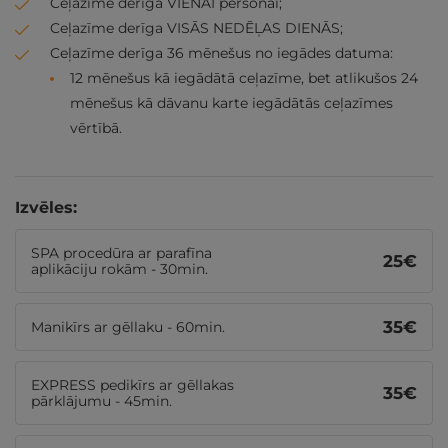
Ceļazīme derīga VIENAI personai;
Ceļazīme derīga VISĀS NEDĒĻAS DIENĀS;
Ceļazīme derīga 36 mēnešus no iegādes datuma:
12 mēnešus kā iegādātā ceļazīme, bet atlikušos 24
mēnešus kā dāvanu karte iegādātās ceļazīmes
vērtībā.
Izvēles:
SPA procedūra ar parafīna
25
€
aplikāciju rokām - 30min.
35
€
Manikīrs ar gēllaku - 60min.
EXPRESS pedikīrs ar gēllakas
35
€
pārklājumu - 45min.