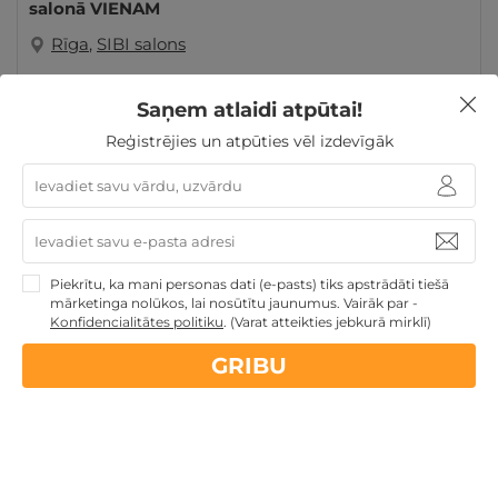
salonā VIENAM
Rīga
,
SIBI salons
GRIBU
25€
Saņem atlaidi atpūtai!
no
Reģistrējies un atpūties vēl izdevīgāk
Dāvanas Sieviešu dienā
Dāvanas VIŅAI
Piekrītu, ka mani personas dati (e-pasts) tiks apstrādāti tiešā
mārketinga nolūkos, lai nosūtītu jaunumus. Vairāk par -
Nekādas
apkalpošanas un administrācijas
maksas
Konfidencialitātes politiku
.
(Varat atteikties jebkurā mirklī)
GRIBU
14 dienu
naudas atmaksas garantija
Kvalitatīva klientu
apkalpošana