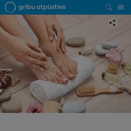
Iepatikās šis piedāvājums?
Līdz brīnišķīgai atpūtai atlikuši tikai daži soļi
PĒRKU