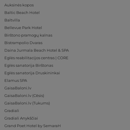
Auksinės kopos
Baltic Beach Hotel
Baltvilla
Bellevue Park Hotel
Birštono pramogų kalnas
Bistrampolio Dvaras
Daina Jurmala Beach Hotel & SPA
Eglės reabilitacijos centras | CORE
Eglės sanatorija Birštonas
Eglės sanatorija Druskininkai
Elamus SPA
GaisaBaloni.lv
GaisaBaloni.lv (Cēsis)
GaisaBaloni.lv (Tukums)
Gradiali
Gradiali Anykščiai
Grand Poet Hotel by SemaraH