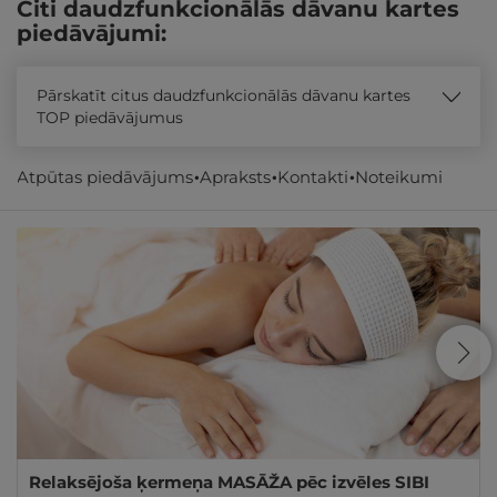
Citi daudzfunkcionālās dāvanu kartes
piedāvājumi:
Pārskatīt citus daudzfunkcionālās dāvanu kartes
TOP piedāvājumus
Atpūtas piedāvājums
Apraksts
Kontakti
Noteikumi
Līdzīgi atpūtas piedāvājumi
Relaksējoša ķermeņa MASĀŽA pēc izvēles SIBI