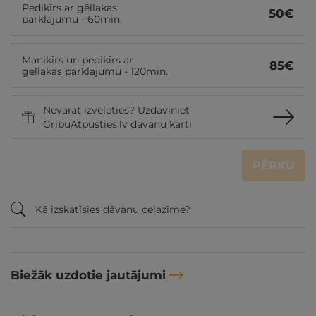
Pedikīrs ar gēllakas
50
€
pārklājumu - 60min.
Manikīrs un pedikīrs ar
85
€
gēllakas pārklājumu - 120min.
Nevarat izvēlēties? Uzdāviniet
GribuAtpusties.lv dāvanu karti
PĒRKU
Kā izskatīsies dāvanu ceļazīme?
Biežāk uzdotie jautājumi