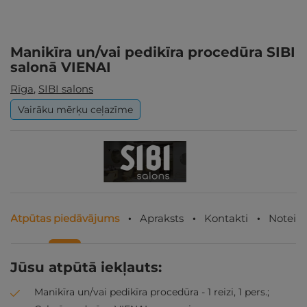
Manikīra un/vai pedikīra procedūra SIBI
salonā VIENAI
Rīga
,
SIBI salons
Vairāku mērķu ceļazīme
Atpūtas piedāvājums
Apraksts
Kontakti
Noteik
Jūsu atpūtā iekļauts:
Manikīra un/vai pedikīra procedūra - 1 reizi, 1 pers.;