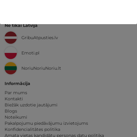
GribuAtpusties.lv
izmēģināts
un
pārbaudīts
Ne tikai Latvijā
GribuAtpusties.lv
Emoti.pl
NoriuNoriuNoriu.lt
Informācija
Par mums
Kontakti
Biežāk uzdotie jautājumi
Blogs
Noteikumi
Pakalpojumu piedāvājumu izvietojums
Konfidencialitātes politika
Amata vietas kandidātu personas datu politika