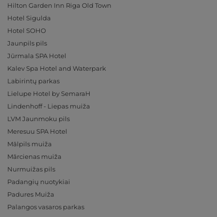
Hilton Garden Inn Riga Old Town
Hotel Sigulda
Hotel SOHO
Jaunpils pils
Jūrmala SPA Hotel
Kalev Spa Hotel and Waterpark
Labirintų parkas
Lielupe Hotel by SemaraH
Lindenhoff - Liepas muiža
LVM Jaunmoku pils
Meresuu SPA Hotel
Mālpils muiža
Mārcienas muiža
Nurmuižas pils
Padangių nuotykiai
Padures Muiža
Palangos vasaros parkas