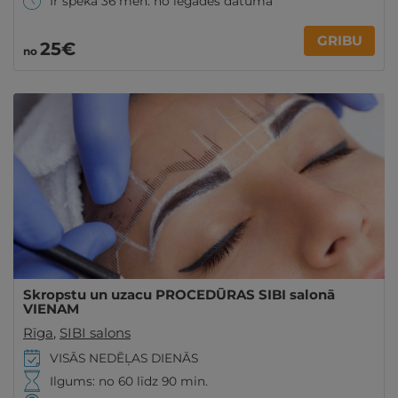
Ir spēkā 36 mēn. no iegādes datuma
GRIBU
25€
no
Skropstu un uzacu PROCEDŪRAS SIBI salonā
VIENAM
Rīga
,
SIBI salons
VISĀS NEDĒĻAS DIENĀS
Ilgums: no 60 līdz 90 min.