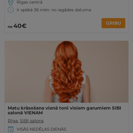
Rīgas centrā
Ir spēkā 36 mēn. no iegādes datuma
GRIBU
40€
no
Matu krāsošana vienā tonī visiem garumiem SIBI
salonā VIENAM
Rīga
,
SIBI salons
VISĀS NEDĒĻAS DIENĀS