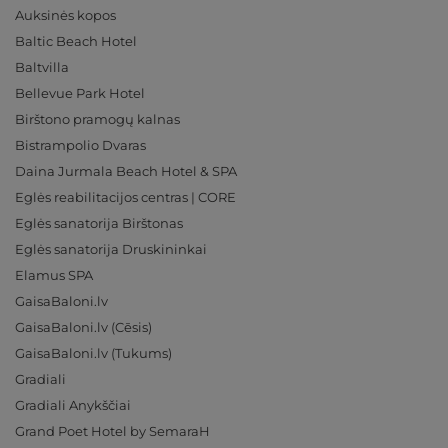
Auksinės kopos
Baltic Beach Hotel
Baltvilla
Bellevue Park Hotel
Birštono pramogų kalnas
Bistrampolio Dvaras
Daina Jurmala Beach Hotel & SPA
Eglės reabilitacijos centras | CORE
Eglės sanatorija Birštonas
Eglės sanatorija Druskininkai
Elamus SPA
GaisaBaloni.lv
GaisaBaloni.lv (Cēsis)
GaisaBaloni.lv (Tukums)
Gradiali
Gradiali Anykščiai
Grand Poet Hotel by SemaraH