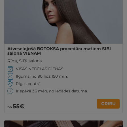
Atveseļojošā BOTOKSA procedūra matiem SIBI
salonā VIENAM
Rīga
,
SIBI salons
VISĀS NEDĒĻAS DIENĀS
Ilgums: no 90 līdz 150 min.
Rīgas centrā
Ir spēkā 36 mēn. no iegādes datuma
GRIBU
55€
no