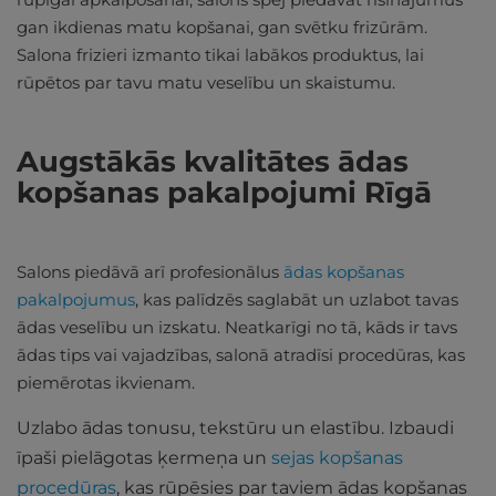
gan ikdienas matu kopšanai, gan svētku frizūrām.
Salona frizieri izmanto tikai labākos produktus, lai
rūpētos par tavu matu veselību un skaistumu.
Augstākās kvalitātes ādas
kopšanas pakalpojumi Rīgā
Salons piedāvā arī profesionālus
ādas kopšanas
pakalpojumus
, kas palīdzēs saglabāt un uzlabot tavas
ādas veselību un izskatu. Neatkarīgi no tā, kāds ir tavs
ādas tips vai vajadzības, salonā atradīsi procedūras, kas
piemērotas ikvienam.
Uzlabo ādas tonusu, tekstūru un elastību. Izbaudi
īpaši pielāgotas ķermeņa un
sejas kopšanas
procedūras
, kas rūpēsies par taviem ādas kopšanas