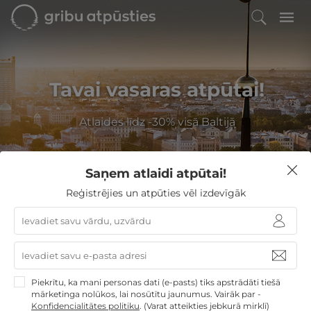
Tavai vasaras atpūtai!
Atlaides līdz -30% visā Baltijā
Saņem atlaidi atpūtai!
Filtrēt
Reģistrējies un atpūties vēl izdevīgāk
GribuAtpusties
»
Latvija
»
Viesnīcas Rīgā
»
SIBI salons
SIBI salons
Piekrītu, ka mani personas dati (e-pasts) tiks apstrādāti tiešā
Rīga
mārketinga nolūkos, lai nosūtītu jaunumus. Vairāk par -
Mazināt dienas spriedzi un atjaunot spēkus pašā
Konfidencialitātes politiku
.
(Varat atteikties jebkurā mirklī)