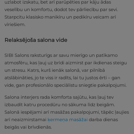
uzlabot izskatu, bet arī parūpēties par kāju ādas
veselību un komfortu, dodot tev pārliecību par sevi.
Starpcitu klasisko manikīru un pedikīru veicam arī
vīriešiem.
Relaksējoša salona vide
SIBI Salons raksturīgs ar savu mierīgo un patīkamo
atmosfēru, kas ļauj uz brīdi aizmirst par ikdienas steigu
un stresu. Katrs, kurš ienāk salonā, var pilnībā
atslābināties, jo te viss ir radīts, lai tu justos ērti – gan
vide, gan profesionālo speciālistu sniegtie pakalpojumi.
Salona interjers rada komforta sajūtu, kas ļauj tev
izbaudīt katru procedūru no sākuma līdz beigām.
Salonā iespējami arī masāžas pakalpojumi, tāpēc ļaujies
arī neaizmirstamai
ķermeņa masāžai
darba dienas
beigās vai brīvdienās.