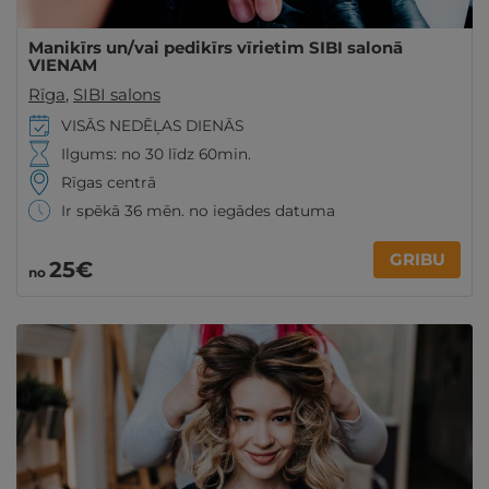
Manikīrs un/vai pedikīrs vīrietim SIBI salonā
VIENAM
Rīga
,
SIBI salons
VISĀS NEDĒĻAS DIENĀS
Ilgums: no 30 līdz 60min.
Rīgas centrā
Ir spēkā 36 mēn. no iegādes datuma
GRIBU
25€
no