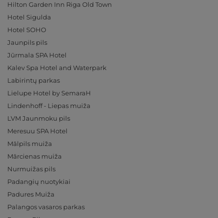
Hilton Garden Inn Riga Old Town
Hotel Sigulda
Hotel SOHO
Jaunpils pils
Jūrmala SPA Hotel
Kalev Spa Hotel and Waterpark
Labirintų parkas
Lielupe Hotel by SemaraH
Lindenhoff - Liepas muiža
LVM Jaunmoku pils
Meresuu SPA Hotel
Mālpils muiža
Mārcienas muiža
Nurmuižas pils
Padangių nuotykiai
Padures Muiža
Palangos vasaros parkas