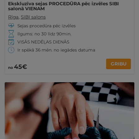
Ekskluzīva sejas PROCEDŪRA pēc izvēles SIBI
salonā VIENAM
Rīga
,
SIBI salons
Sejas procedūra pēc izvēles
Ilgums: no 30 līdz 90min.
VISĀS NEDĒĻAS DIENĀS
Ir spēkā 36 mēn. no iegādes datuma
GRIBU
45€
no