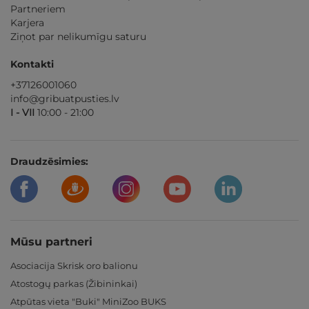
Partneriem
Karjera
Ziņot par nelikumīgu saturu
Kontakti
+37126001060
info@gribuatpusties.lv
I - VII
10:00 - 21:00
Draudzēsimies:
Mūsu partneri
Asociacija Skrisk oro balionu
Atostogų parkas (Žibininkai)
Atpūtas vieta "Buki" MiniZoo BUKS