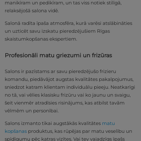
manikīram un pedikīram, un tas viss notiek stilīgā,
relaksējošā salona vidē.
Salonā radīta īpaša atmosfēra, kurā varēsi atslābināties
un uzticēt savu izskatu pieredzējušiem Rīgas
skaistumkopšanas ekspertiem.
Profesionāli matu griezumi un frizūras
Salons ir pazīstams ar savu pieredzējušo frizieru
komandu, piedāvājot augstas kvalitātes pakalpojumus,
sniedzot katram klientam individuālu pieeju. Neatkarīgi
no tā, vai vēlies klasisku frizūru vai ko jaunu un svaigu,
šeit vienmēr atradīsies risinājums, kas atbilst tavām
vēlmēm un personībai.
Salons izmanto tikai augstākās kvalitātes
matu
kopšanas
produktus, kas rūpējas par matu veselību un
spīdīgumu pēc katras vizītes. Vai tev vajadzīgs īpašs