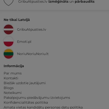
GribuAtpusties.lv
izmēģināts
un
pārbaudīts
Ne tikai Latvijā
GribuAtpusties.lv
Emoti.pl
NoriuNoriuNoriu.lt
Informācija
Par mums
Kontakti
Biežāk uzdotie jautājumi
Blogs
Noteikumi
Pakalpojumu piedāvājumu izvietojums
Konfidencialitātes politika
Amata vietas kandidātu personas datu politika