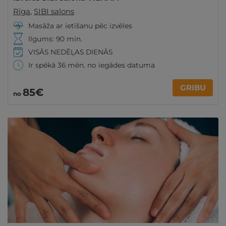
Rīga
,
SIBI salons
Masāža ar ietīšanu pēc izvēles
Ilgums: 90 min.
VISĀS NEDĒĻAS DIENĀS
Ir spēkā 36 mēn. no iegādes datuma
GRIBU
85€
no