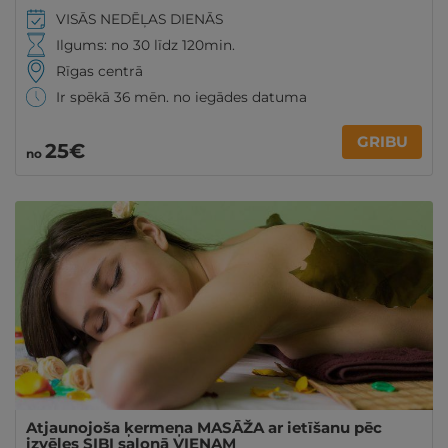
VISĀS NEDĒĻAS DIENĀS
Ilgums: no 30 līdz 120min.
Rīgas centrā
Ir spēkā 36 mēn. no iegādes datuma
GRIBU
25€
no
Atjaunojoša ķermeņa MASĀŽA ar ietīšanu pēc
izvēles SIBI salonā VIENAM