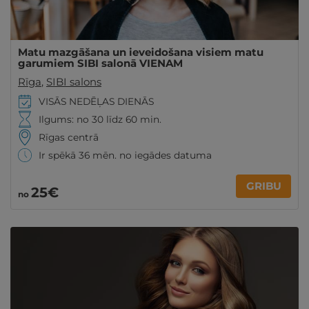
Matu mazgāšana un ieveidošana visiem matu
garumiem SIBI salonā VIENAM
Rīga
,
SIBI salons
VISĀS NEDĒĻAS DIENĀS
Ilgums: no 30 līdz 60 min.
Rīgas centrā
Ir spēkā 36 mēn. no iegādes datuma
GRIBU
25€
no