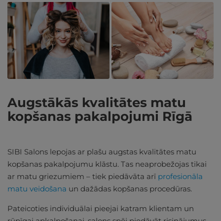
Augstākās kvalitātes matu
kopšanas pakalpojumi Rīgā
SIBI Salons lepojas ar plašu augstas kvalitātes matu
kopšanas pakalpojumu klāstu. Tas neaprobežojas tikai
ar matu griezumiem – tiek piedāvāta arī
profesionāla
matu veidošana
un dažādas kopšanas procedūras.
Pateicoties individuālai pieejai katram klientam un
rūpīgai apkalpošanai, salons spēj piedāvāt risinājumus