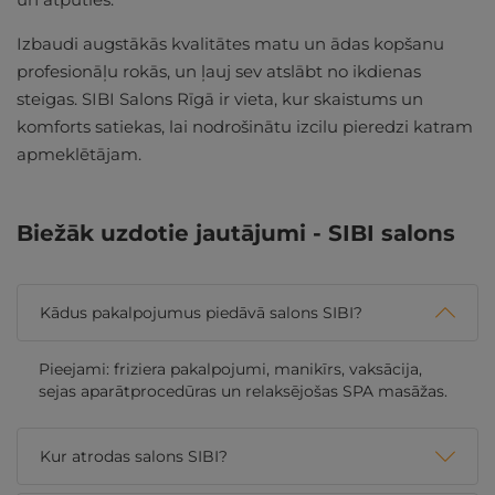
Izbaudi augstākās kvalitātes matu un ādas kopšanu
profesionāļu rokās, un ļauj sev atslābt no ikdienas
steigas. SIBI Salons Rīgā ir vieta, kur skaistums un
komforts satiekas, lai nodrošinātu izcilu pieredzi katram
apmeklētājam.
Biežāk uzdotie jautājumi - SIBI salons
Kādus pakalpojumus piedāvā salons SIBI?
Pieejami: friziera pakalpojumi, manikīrs, vaksācija,
sejas aparātprocedūras un relaksējošas SPA masāžas.
Kur atrodas salons SIBI?