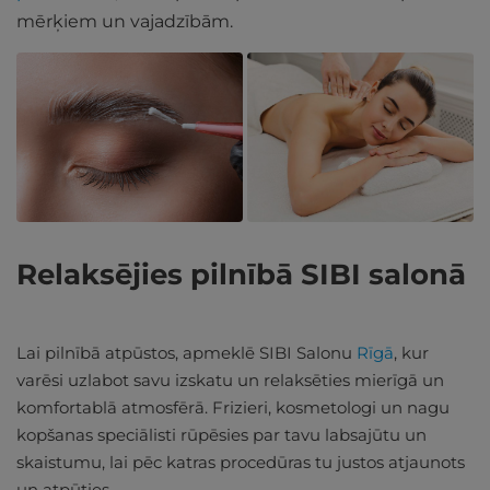
mērķiem un vajadzībām.
Relaksējies pilnībā SIBI salonā
Lai pilnībā atpūstos, apmeklē SIBI Salonu
Rīgā
, kur
varēsi uzlabot savu izskatu un relaksēties mierīgā un
komfortablā atmosfērā. Frizieri, kosmetologi un nagu
kopšanas speciālisti rūpēsies par tavu labsajūtu un
skaistumu, lai pēc katras procedūras tu justos atjaunots
un atpūties.