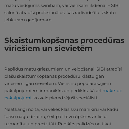
matu veidojums svinībām, vai vienkārši ikdienai – SIBI
salonā atradīsi profesionāļus, kas radīs ideālu izskatu
jebkuram gadījumam.
Skaistumkopšanas procedūras
vīriešiem un sievietēm
Papildus matu griezumiem un veidošanai, SIBI atradīsi
plašu skaistumkopšanas procedūru klāstu gan
vīriešiem, gan sievietēm. Viens no populārākajiem
pakalpojumiem ir manikīrs un pedikīrs, kā arī
make-up
pakalpojumi
, ko veic pieredzējuši speciālisti.
Neatkarīgi no tā, vai vēlies klasisku manikīru vai kādu
īpašu nagu dizainu, šeit par tevi rūpēsies ar lielu
uzmanību un precizitāti. Pedikīrs palīdzēs ne tikai