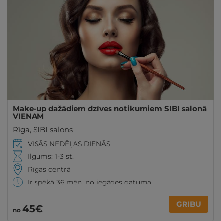
Make-up dažādiem dzīves notikumiem SIBI salonā
VIENAM
Rīga
,
SIBI salons
VISĀS NEDĒĻAS DIENĀS
Ilgums: 1-3 st.
Rīgas centrā
Ir spēkā 36 mēn. no iegādes datuma
GRIBU
45€
no