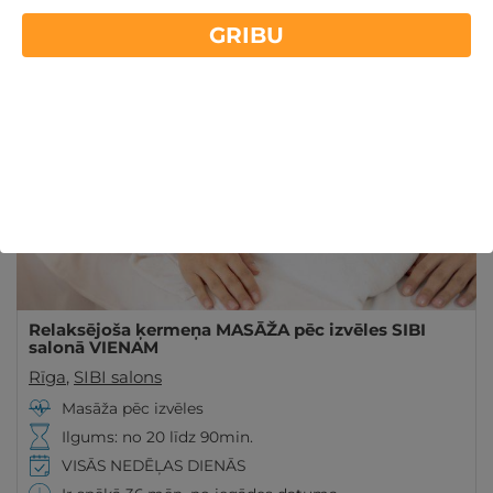
Rīgas centrā palīdzēs atslābinošas ķermeņa
GRIBU
Lasīt vairāk
masāžas ar salonā "SIBI".
Relaksējoša ķermeņa MASĀŽA pēc izvēles SIBI
salonā VIENAM
Rīga
,
SIBI salons
Masāža pēc izvēles
Ilgums: no 20 līdz 90min.
VISĀS NEDĒĻAS DIENĀS