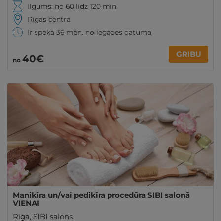
Ilgums: no 60 līdz 120 min.
Rīgas centrā
Ir spēkā 36 mēn. no iegādes datuma
GRIBU
40€
no
Manikīra un/vai pedikīra procedūra SIBI salonā
VIENAI
Rīga
,
SIBI salons