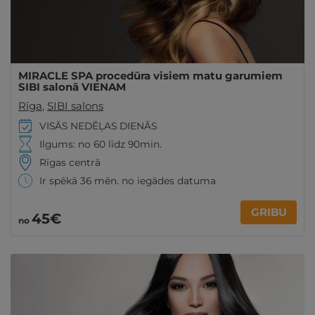
MIRACLE SPA procedūra visiem matu garumiem
SIBI salonā VIENAM
Rīga
,
SIBI salons
VISĀS NEDĒĻAS DIENĀS
Ilgums: no 60 līdz 90min.
Rīgas centrā
Ir spēkā 36 mēn. no iegādes datuma
GRIBU
45€
no