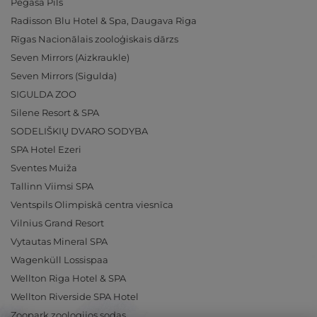
Pegasa Pils
Radisson Blu Hotel & Spa, Daugava Riga
Rīgas Nacionālais zooloģiskais dārzs
Seven Mirrors (Aizkraukle)
Seven Mirrors (Sigulda)
SIGULDA ZOO
Silene Resort & SPA
SODELIŠKIŲ DVARO SODYBA
SPA Hotel Ezeri
Sventes Muiža
Tallinn Viimsi SPA
Ventspils Olimpiskā centra viesnīca
Vilnius Grand Resort
Vytautas Mineral SPA
Wagenküll Lossispaa
Wellton Riga Hotel & SPA
Wellton Riverside SPA Hotel
Zoopark zoologijos sodas