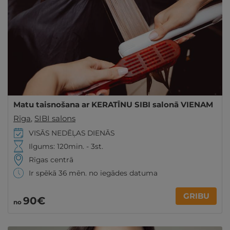
Matu taisnošana ar KERATĪNU SIBI salonā VIENAM
Rīga
,
SIBI salons
VISĀS NEDĒĻAS DIENĀS
Ilgums: 120min. - 3st.
Rīgas centrā
Ir spēkā 36 mēn. no iegādes datuma
GRIBU
90€
no