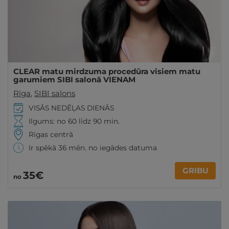
CLEAR matu mirdzuma procedūra visiem matu
garumiem SIBI salonā VIENAM
Rīga
,
SIBI salons
VISĀS NEDĒĻAS DIENĀS
Ilgums: no 60 līdz 90 min.
Rīgas centrā
Ir spēkā 36 mēn. no iegādes datuma
GRIBU
35€
no