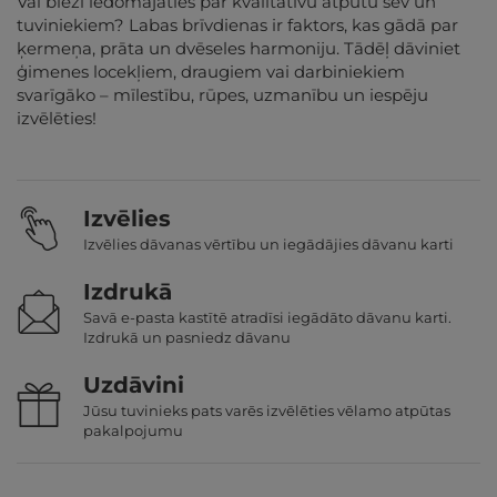
Vai bieži iedomājaties par kvalitatīvu atpūtu sev un
tuviniekiem? Labas brīvdienas ir faktors, kas gādā par
ķermeņa, prāta un dvēseles harmoniju. Tādēļ dāviniet
ģimenes locekļiem, draugiem vai darbiniekiem
svarīgāko – mīlestību, rūpes, uzmanību un iespēju
izvēlēties!
Izvēlies
Izvēlies dāvanas vērtību un iegādājies dāvanu karti
Izdrukā
Savā e-pasta kastītē atradīsi iegādāto dāvanu karti.
Izdrukā un pasniedz dāvanu
Uzdāvini
Jūsu tuvinieks pats varēs izvēlēties vēlamo atpūtas
pakalpojumu