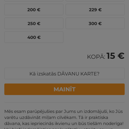
200
€
229
€
250
€
300
€
400
€
15 €
KOPĀ:
Kā izskatās DĀVANU KARTE?
MAINĪT
Mēs esam parūpējušies par Jums un izdomājuši, ko Jūs
varētu uzdāvināt mīļam cilvēkam. Tā ir praktiska
dāvana, kas iepriecinās ikvienu un būs tiešām noderīga!