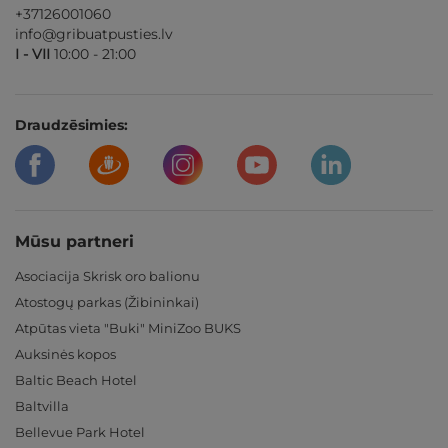
+37126001060
info@gribuatpusties.lv
I - VII
10:00 - 21:00
Draudzēsimies:
Mūsu partneri
Asociacija Skrisk oro balionu
Atostogų parkas (Žibininkai)
Atpūtas vieta "Buki" MiniZoo BUKS
Auksinės kopos
Baltic Beach Hotel
Baltvilla
Bellevue Park Hotel