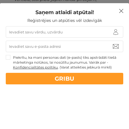
Dāvana nav atmaksājama un nav apmaināma pret
Saņem atlaidi atpūtai!
skaidru naudu.
Reģistrējies un atpūties vēl izdevīgāk
Nekādas
apkalpošanas un administrācijas
maksas
Piekrītu, ka mani personas dati (e-pasts) tiks apstrādāti tiešā
mārketinga nolūkos, lai nosūtītu jaunumus. Vairāk par -
14 dienu
naudas atmaksas garantija
Konfidencialitātes politiku
.
(Varat atteikties jebkurā mirklī)
GRIBU
Kvalitatīva klientu
apkalpošana
GribuAtpusties.lv
izmēģināts
un
pārbaudīts
Ne tikai Latvijā