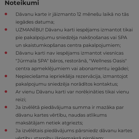
Noteikumi
Dāvanu karte ir jāizmanto 12 mēnešu laikā no tās
iegādes datuma;
UZMANĪBU! Dāvanu karti iespējams izmantot tikai
pie pakalpojumu sniedzēja nakšņošanas vai SPA
un skaistumkopšanas centra pakalpojumiem;
Dāvanu karti nav iespējams izmantot viesnīcas
"Jūrmala SPA" bāros, restorānā, "Wellness Oasis"
centra apmeklējumiem vai abonamentu iegādei;
Nepieciešama iepriekšēja rezervācija, izmantojot
pakalpojumu sniedzēja norādītos kontaktus;
Ar vienu Dāvanu karti var norēķināties tikai vienu
reizi;
Ja izvēlētā piedāvājuma summa ir mazāka par
dāvanu kartes vērtību, naudas atlikums
maksātājam netiek atgriezts;
Ja izvēlētais piedāvājums pārsniedz dāvanu kartes
vērtību, starpību jāpiemaksā pircējam;