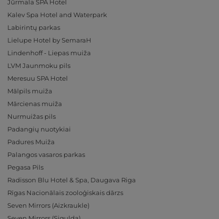
Jūrmala SPA Hotel
Kalev Spa Hotel and Waterpark
Labirintų parkas
Lielupe Hotel by SemaraH
Lindenhoff - Liepas muiža
LVM Jaunmoku pils
Meresuu SPA Hotel
Mālpils muiža
Mārcienas muiža
Nurmuižas pils
Padangių nuotykiai
Padures Muiža
Palangos vasaros parkas
Pegasa Pils
Radisson Blu Hotel & Spa, Daugava Riga
Rīgas Nacionālais zooloģiskais dārzs
Seven Mirrors (Aizkraukle)
Seven Mirrors (Sigulda)