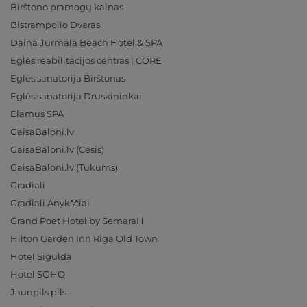
Birštono pramogų kalnas
Bistrampolio Dvaras
Daina Jurmala Beach Hotel & SPA
Eglės reabilitacijos centras | CORE
Eglės sanatorija Birštonas
Eglės sanatorija Druskininkai
Elamus SPA
GaisaBaloni.lv
GaisaBaloni.lv (Cēsis)
GaisaBaloni.lv (Tukums)
Gradiali
Gradiali Anykščiai
Grand Poet Hotel by SemaraH
Hilton Garden Inn Riga Old Town
Hotel Sigulda
Hotel SOHO
Jaunpils pils