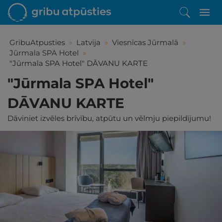
GribuAtpusties
»
Latvija
»
Viesnīcas Jūrmalā
»
Jūrmala SPA Hotel
»
"Jūrmala SPA Hotel" DĀVANU KARTE
"Jūrmala SPA Hotel"
DĀVANU KARTE
Dāviniet izvēles brīvību, atpūtu un vēlmju piepildījumu!