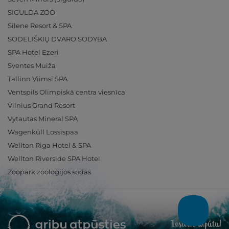
SIGULDA ZOO
Silene Resort & SPA
SODELIŠKIŲ DVARO SODYBA
SPA Hotel Ezeri
Sventes Muiža
Tallinn Viimsi SPA
Ventspils Olimpiskā centra viesnīca
Vilnius Grand Resort
Vytautas Mineral SPA
Wagenküll Lossispaa
Wellton Riga Hotel & SPA
Wellton Riverside SPA Hotel
Zoopark zoologijos sodas
Ieslēdz atpūtu!