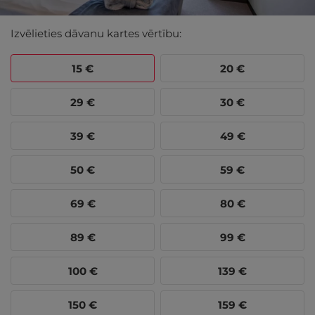
Izvēlieties dāvanu kartes vērtību:
15
€
20
€
29
€
30
€
39
€
49
€
50
€
59
€
69
€
80
€
89
€
99
€
100
€
139
€
150
€
159
€