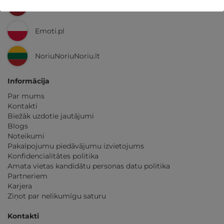
GribuAtpusties.lv
Emoti.pl
NoriuNoriuNoriu.lt
Informācija
Par mums
Kontakti
Biežāk uzdotie jautājumi
Blogs
Noteikumi
Pakalpojumu piedāvājumu izvietojums
Konfidencialitātes politika
Amata vietas kandidātu personas datu politika
Partneriem
Karjera
Ziņot par nelikumīgu saturu
Kontakti