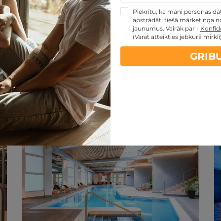
Piekrītu, ka mani personas dati
apstrādāti tiešā mārketinga no
jaunumus. Vairāk par -
Konfide
(Varat atteikties jebkurā mirklī
GRIB
artes piedāvājumi:
kartes TOP piedāvājumus
ti
Noteikumi