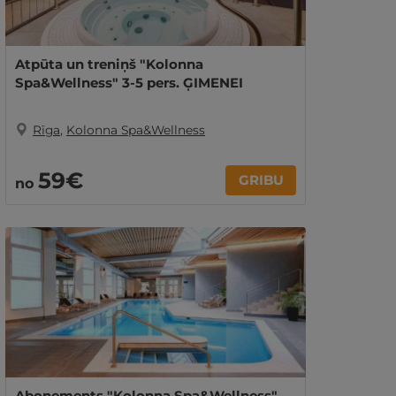
Atpūta un treniņš "Kolonna
Spa&Wellness" 3-5 pers. ĢIMENEI
Rīga
,
Kolonna Spa&Wellness
59€
GRIBU
no
Abonements "Kolonna Spa&Wellness"