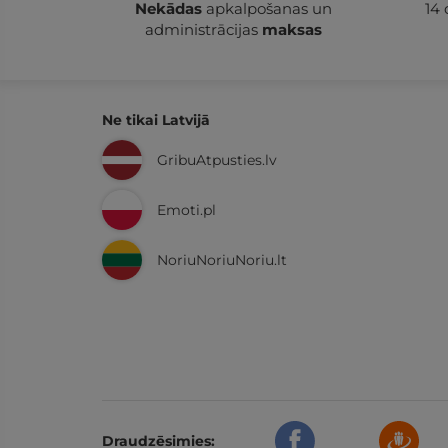
Nekādas
apkalpošanas un
14
administrācijas
maksas
Ne tikai Latvijā
GribuAtpusties.lv
Emoti.pl
NoriuNoriuNoriu.lt
Draudzēsimies: