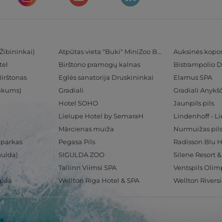
Žibininkai)
Atpūtas vieta "Buki" MiniZoo BUKS
Auksinės kopo
tel
Birštono pramogų kalnas
Bistrampolio D
Birštonas
Eglės sanatorija Druskininkai
Elamus SPA
Tukums)
Gradiali
Gradiali Anykšč
Hotel SOHO
Jaunpils pils
Lielupe Hotel by SemaraH
Lindenhoff - L
Mārcienas muiža
Nurmuižas pil
 parkas
Pegasa Pils
gulda)
SIGULDA ZOO
Silene Resort 
Tallinn Viimsi SPA
spaa
Wellton Riga Hotel & SPA
Wellton Rivers