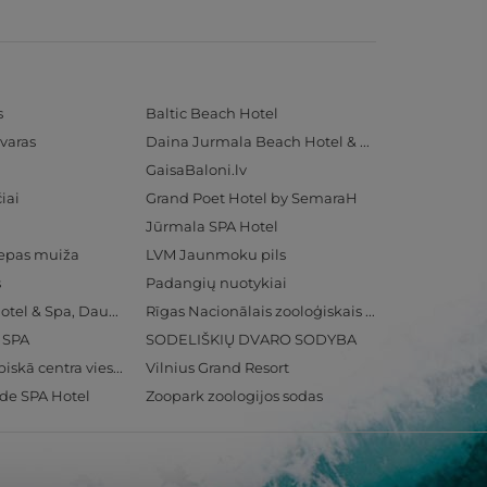
s
Baltic Beach Hotel
varas
Daina Jurmala Beach Hotel & SPA
GaisaBaloni.lv
iai
Grand Poet Hotel by SemaraH
Jūrmala SPA Hotel
iepas muiža
LVM Jaunmoku pils
s
Padangių nuotykiai
Radisson Blu Hotel & Spa, Daugava Riga
Rīgas Nacionālais zooloģiskais dārzs
& SPA
SODELIŠKIŲ DVARO SODYBA
Ventspils Olimpiskā centra viesnīca
Vilnius Grand Resort
ide SPA Hotel
Zoopark zoologijos sodas