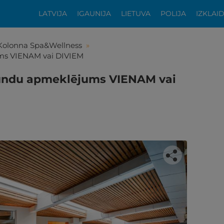
LATVIJA
IGAUNIJA
LIETUVA
POLIJA
IZKLAI
Kolonna Spa&Wellness
»
ums VIENAM vai DIVIEM
tundu apmeklējums VIENAM vai
tikās šis piedāvājums?
ķīgai atpūtai atlikuši tikai daži soļi