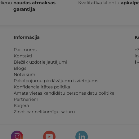
 dienu
naudas atmaksas
Kvalitatīva klientu
apkalp
garantija
Informācija
K
Par mums
+
Kontakti
i
Biežāk uzdotie jautājumi
I 
Blogs
Noteikumi
Pakalpojumu piedāvājumu izvietojums
Konfidencialitātes politika
Amata vietas kandidātu personas datu politika
Partneriem
Karjera
Ziņot par nelikumīgu saturu