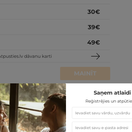
30
€
39
€
49
€
tpusties.lv dāvanu karti
MAINĪT
Saņem atlaidi 
Reģistrējies un atpūtie