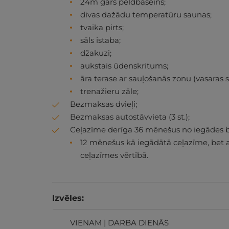
24m garš peldbaseins;
divas dažādu temperatūru saunas;
tvaika pirts;
sāls istaba;
džakuzi;
aukstais ūdenskritums;
āra terase ar sauļošanās zonu (vasaras 
trenažieru zāle;
Bezmaksas dvieļi;
Bezmaksas autostāvvieta (3 st.);
Ceļazīme derīga 36 mēnešus no iegādes b
12 mēnešus kā iegādātā ceļazīme, bet 
ceļazīmes vērtībā.
Izvēles:
VIENAM | DARBA DIENĀS