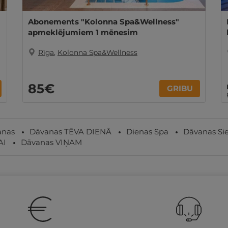
Abonements "Kolonna Spa&Wellness"
apmeklējumiem 1 mēnesim
Rīga
,
Kolonna Spa&Wellness
85€
GRIBU
anas
Dāvanas TĒVA DIENĀ
Dienas Spa
Dāvanas Sie
AI
Dāvanas VIŅAM