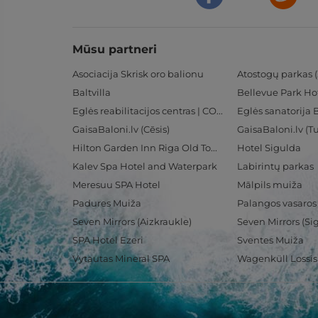
Mūsu partneri
Asociacija Skrisk oro balionu
Atostogų parkas (
Baltvilla
Bellevue Park Ho
Eglės reabilitacijos centras | CORE
Eglės sanatorija 
GaisaBaloni.lv (Cēsis)
GaisaBaloni.lv (
Hilton Garden Inn Riga Old Town
Hotel Sigulda
Kalev Spa Hotel and Waterpark
Labirintų parkas
Meresuu SPA Hotel
Mālpils muiža
Padures Muiža
Palangos vasaros
Seven Mirrors (Aizkraukle)
Seven Mirrors (Si
SPA Hotel Ezeri
Sventes Muiža
Vytautas Mineral SPA
Wagenküll Lossi