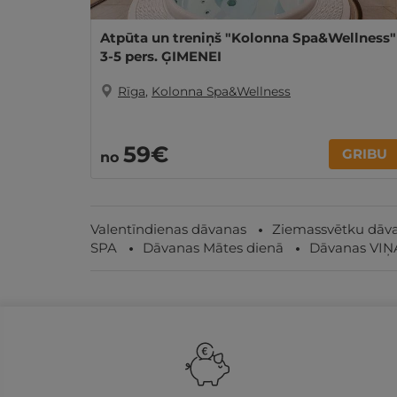
Atpūta un treniņš "Kolonna Spa&Wellness"
3-5 pers. ĢIMENEI
Rīga
,
Kolonna Spa&Wellness
59€
GRIBU
no
Valentīndienas dāvanas
Ziemassvētku dāv
SPA
Dāvanas Mātes dienā
Dāvanas VIŅ