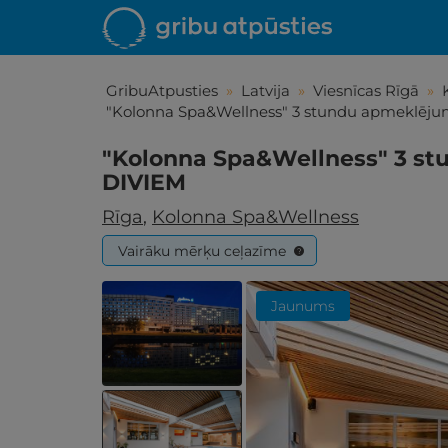
GribuAtpusties
»
Latvija
»
Viesnīcas Rīgā
»
"Kolonna Spa&Wellness" 3 stundu apmeklēj
"Kolonna Spa&Wellness" 3 s
DIVIEM
Rīga
,
Kolonna Spa&Wellness
Vairāku mērķu ceļazīme
?
Jaunums
Iepa
Līdz brīniš