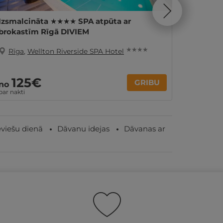
Izsmalcināta ★★★★ SPA atpūta ar
Izsmalc
brokastīm Rīgā DIVIEM
VIENAM
★ ★ ★ ★
Rīga
,
Wellton Riverside SPA Hotel
Rīga
,
125€
GRIBU
2
no
no
par nakti
viešu dienā
Dāvanu idejas
Dāvanas ar