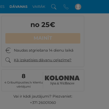
DES
DĀVANAS
VAIRĀK
no 25
€
MAINĪT
Naudas atgriešana 14 dienu laikā
Kā izskatīsies dāvanu ceļazīme?
8
4 GribuAtpusties.lv klientu
vērtējumi
Vai ir kādi jautājumi? Piezvaniet:
+371 26001060