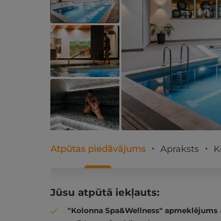
Atpūtas piedāvājums
Apraksts
K
Jūsu atpūtā iekļauts:
"Kolonna Spa&Wellness" apmeklējums
-