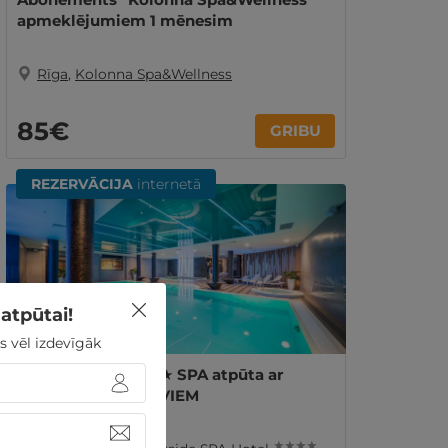
apmeklējumiem 1 mēnesim
Rīga
,
Kolonna Spa&Wellness
85€
GRIBU
REZERVĀCIJA
internetā
atpūtai!
s vēl izdevīgāk
Izsmalcināta ★★★★ SPA atpūta ar
brokastīm Rīgā DIVIEM
★ ★ ★ ★