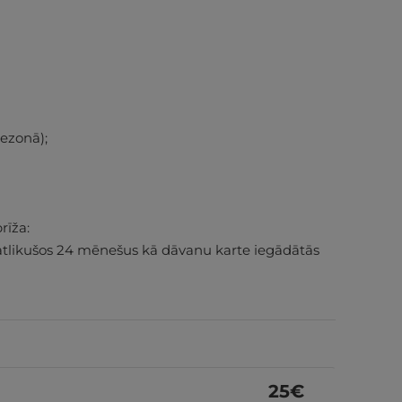
sezonā);
rīža:
atlikušos 24 mēnešus kā dāvanu karte iegādātās
25
€