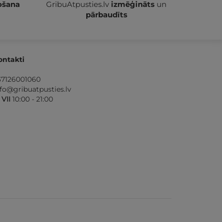
ošana
GribuAtpusties.lv
izmēģināts
un
pārbaudīts
ontakti
37126001060
nfo@gribuatpusties.lv
- VII
10:00 - 21:00