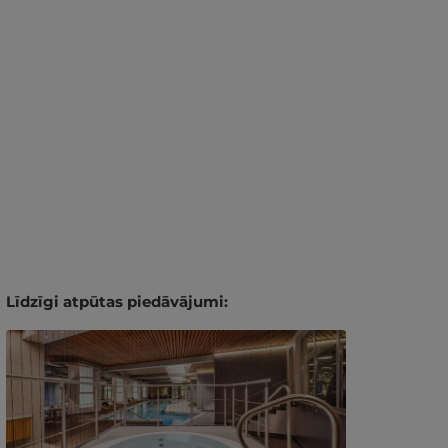
Līdzīgi atpūtas piedāvājumi: