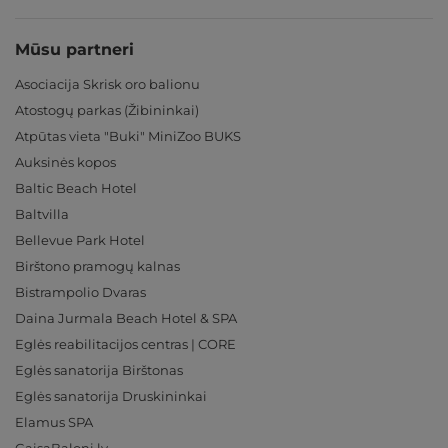
Mūsu partneri
Asociacija Skrisk oro balionu
Atostogų parkas (Žibininkai)
Atpūtas vieta "Buki" MiniZoo BUKS
Auksinės kopos
Baltic Beach Hotel
Baltvilla
Bellevue Park Hotel
Birštono pramogų kalnas
Bistrampolio Dvaras
Daina Jurmala Beach Hotel & SPA
Eglės reabilitacijos centras | CORE
Eglės sanatorija Birštonas
Eglės sanatorija Druskininkai
Elamus SPA