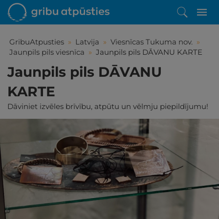
GribuAtpusties
»
Latvija
»
Viesnīcas Tukuma nov.
»
Jaunpils pils viesnīca
»
Jaunpils pils DĀVANU KARTE
Jaunpils pils DĀVANU
KARTE
Dāviniet izvēles brīvību, atpūtu un vēlmju piepildījumu!