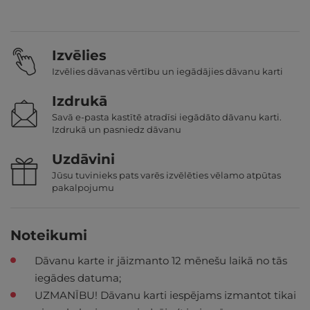
Izvēlies
Izvēlies dāvanas vērtību un iegādājies dāvanu karti
Izdrukā
Savā e-pasta kastītē atradīsi iegādāto dāvanu karti.
Izdrukā un pasniedz dāvanu
Uzdāvini
Jūsu tuvinieks pats varēs izvēlēties vēlamo atpūtas
pakalpojumu
Noteikumi
Dāvanu karte ir jāizmanto 12 mēnešu laikā no tās
iegādes datuma;
UZMANĪBU! Dāvanu karti iespējams izmantot tikai