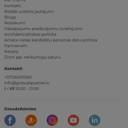
Par mums
Kontakti
Biežāk uzdotie jautājumi
Blogs
Noteikumi
Pakalpojumu piedāvājumu izvietojums
Konfidencialitātes politika
Amata vietas kandidātu personas datu politika
Partneriem
Karjera
Ziņot par nelikumīgu saturu
Kontakti
+37126001060
info@gribuatpusties.lv
I - VII
10:00 - 21:00
Draudzēsimies: