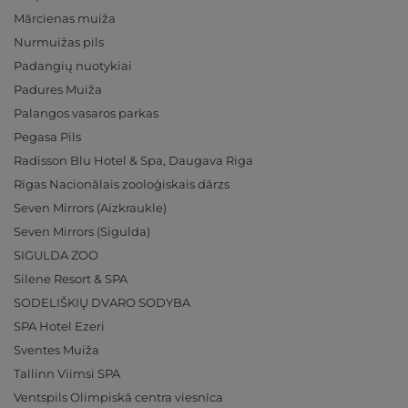
Mārcienas muiža
Nurmuižas pils
Padangių nuotykiai
Padures Muiža
Palangos vasaros parkas
Pegasa Pils
Radisson Blu Hotel & Spa, Daugava Riga
Rīgas Nacionālais zooloģiskais dārzs
Seven Mirrors (Aizkraukle)
Seven Mirrors (Sigulda)
SIGULDA ZOO
Silene Resort & SPA
SODELIŠKIŲ DVARO SODYBA
SPA Hotel Ezeri
Sventes Muiža
Tallinn Viimsi SPA
Ventspils Olimpiskā centra viesnīca