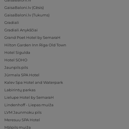
GaisaBaloni.lv
GaisaBaloni.lv (Cēsis)
GaisaBaloni.lv (Tukums)
Gradiali
Gradiali Anykščiai
Grand Poet Hotel by SemaraH
Hilton Garden Inn Riga Old Town
Hotel Sigulda
Hotel SOHO
Jaunpils pils
Jūrmala SPA Hotel
Kalev Spa Hotel and Waterpark
Labirintų parkas
Lielupe Hotel by SemaraH
Lindenhoff - Liepas muiža
LVM Jaunmoku pils
Meresuu SPA Hotel
Mālpils muiža