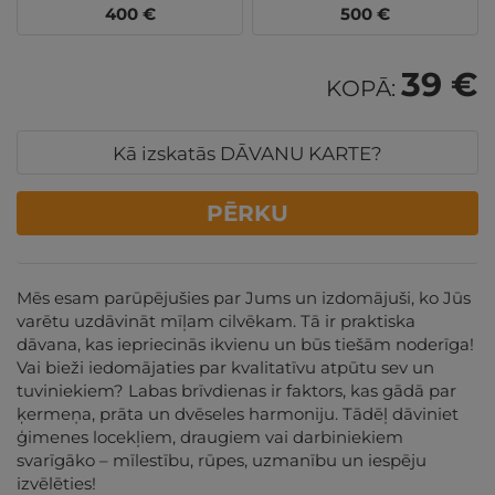
400
€
500
€
39 €
KOPĀ:
Kā izskatās DĀVANU KARTE?
PĒRKU
Mēs esam parūpējušies par Jums un izdomājuši, ko Jūs
varētu uzdāvināt mīļam cilvēkam. Tā ir praktiska
dāvana, kas iepriecinās ikvienu un būs tiešām noderīga!
Vai bieži iedomājaties par kvalitatīvu atpūtu sev un
tuviniekiem? Labas brīvdienas ir faktors, kas gādā par
ķermeņa, prāta un dvēseles harmoniju. Tādēļ dāviniet
ģimenes locekļiem, draugiem vai darbiniekiem
svarīgāko – mīlestību, rūpes, uzmanību un iespēju
izvēlēties!