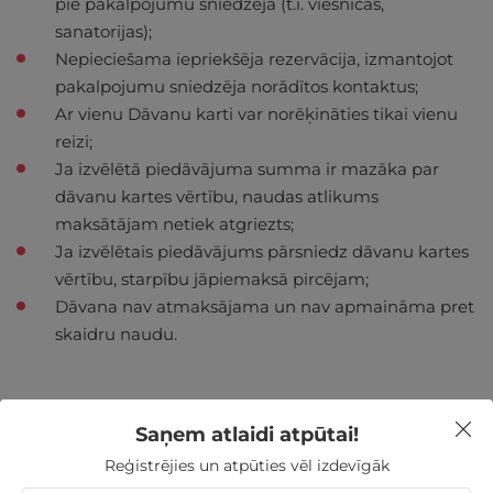
pie pakalpojumu sniedzēja (t.i. viesnīcas,
sanatorijas);
Nepieciešama iepriekšēja rezervācija, izmantojot
pakalpojumu sniedzēja norādītos kontaktus;
Ar vienu Dāvanu karti var norēķināties tikai vienu
reizi;
Ja izvēlētā piedāvājuma summa ir mazāka par
dāvanu kartes vērtību, naudas atlikums
maksātājam netiek atgriezts;
Ja izvēlētais piedāvājums pārsniedz dāvanu kartes
vērtību, starpību jāpiemaksā pircējam;
Dāvana nav atmaksājama un nav apmaināma pret
skaidru naudu.
Saņem atlaidi atpūtai!
Nekādas
apkalpošanas un administrācijas
maksas
Reģistrējies un atpūties vēl izdevīgāk