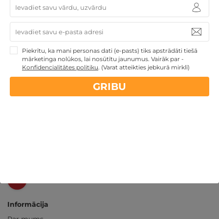
14 dienu
naudas atmaksas garantija
Kvalitatīva klientu
apkalpošana
Piekrītu, ka mani personas dati (e-pasts) tiks apstrādāti tiešā
mārketinga nolūkos, lai nosūtītu jaunumus. Vairāk par -
Konfidencialitātes politiku
.
(Varat atteikties jebkurā mirklī)
GribuAtpusties.lv
izmēģināts
un
pārbaudīts
GRIBU
Ne tikai Latvijā
GribuAtpusties.lv
Emoti.pl
NoriuNoriuNoriu.lt
Informācija