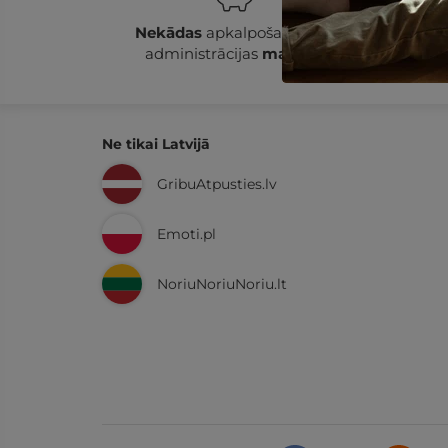
Nekādas
apkalpošanas un
14
administrācijas
maksas
Ne tikai Latvijā
GribuAtpusties.lv
Emoti.pl
NoriuNoriuNoriu.lt