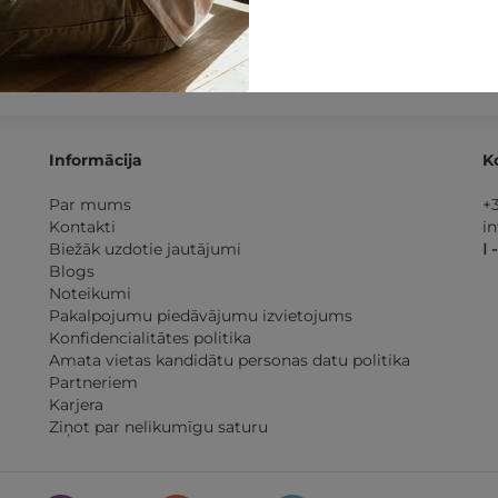
 dienu
naudas atmaksas
Kvalitatīva klientu
apkalp
garantija
Informācija
K
Par mums
+
Kontakti
i
Biežāk uzdotie jautājumi
I 
Blogs
Noteikumi
Pakalpojumu piedāvājumu izvietojums
Konfidencialitātes politika
Amata vietas kandidātu personas datu politika
Partneriem
Karjera
Ziņot par nelikumīgu saturu