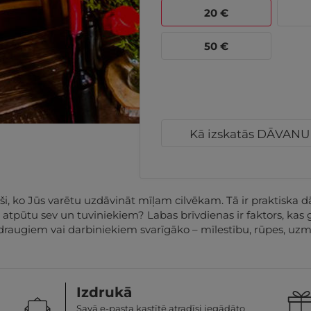
20
€
50
€
Kā izskatās DĀVAN
 ko Jūs varētu uzdāvināt mīļam cilvēkam. Tā ir praktiska dā
vu atpūtu sev un tuviniekiem? Labas brīvdienas ir faktors, ka
draugiem vai darbiniekiem svarīgāko – mīlestību, rūpes, uzma
Izdrukā
Savā e-pasta kastītē atradīsi iegādāto