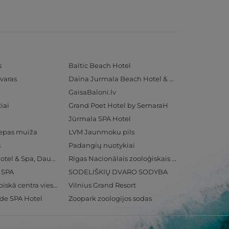
s
Baltic Beach Hotel
varas
Daina Jurmala Beach Hotel & SPA
GaisaBaloni.lv
iai
Grand Poet Hotel by SemaraH
Jūrmala SPA Hotel
iepas muiža
LVM Jaunmoku pils
s
Padangių nuotykiai
Radisson Blu Hotel & Spa, Daugava Riga
Rīgas Nacionālais zooloģiskais dārzs
& SPA
SODELIŠKIŲ DVARO SODYBA
Ventspils Olimpiskā centra viesnīca
Vilnius Grand Resort
ide SPA Hotel
Zoopark zoologijos sodas