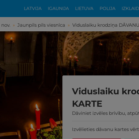
LATVIJA
IGAUNIJA
LIETUVA
POLIJA
IZKLAI
 nov.
»
Jaunpils pils viesnīca
»
Viduslaiku krodziņa DĀVAN
Viduslaiku kr
KARTE
Dāviniet izvēles brīvību, atp
Izvēlieties dāvanu kartes vērt