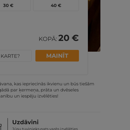
30
€
40
€
20 €
KOPĀ:
MAINĪT
U KARTE?
vana, kas iepriecinās ikvienu un būs tiešām
s gādā par ķermeņa, prāta un dvēseles
nību un iespēju izvēlēties!
Uzdāvini
Jūsu tuvinieks pats varēs izvēlēties