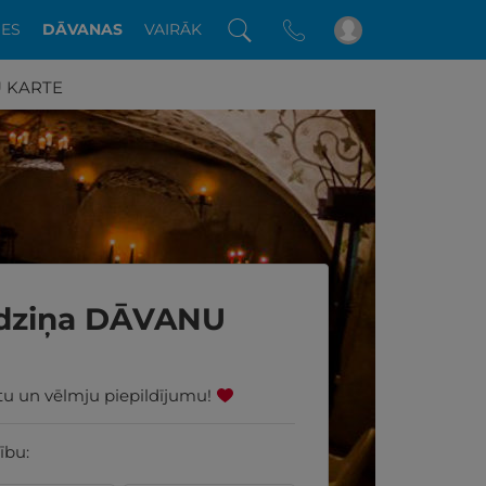
DES
DĀVANAS
VAIRĀK
U KARTE
odziņa DĀVANU
ūtu un vēlmju piepildījumu!
ību: