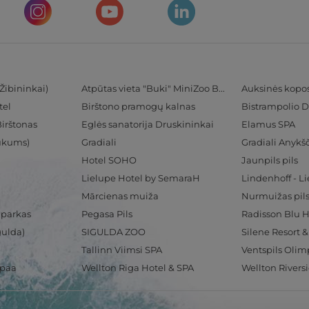
Žibininkai)
Atpūtas vieta "Buki" MiniZoo BUKS
Auksinės kopo
tel
Birštono pramogų kalnas
Bistrampolio D
Birštonas
Eglės sanatorija Druskininkai
Elamus SPA
Tukums)
Gradiali
Gradiali Anykšč
Hotel SOHO
Jaunpils pils
Lielupe Hotel by SemaraH
Lindenhoff - L
Mārcienas muiža
Nurmuižas pil
 parkas
Pegasa Pils
gulda)
SIGULDA ZOO
Silene Resort 
Tallinn Viimsi SPA
spaa
Wellton Riga Hotel & SPA
Wellton Rivers