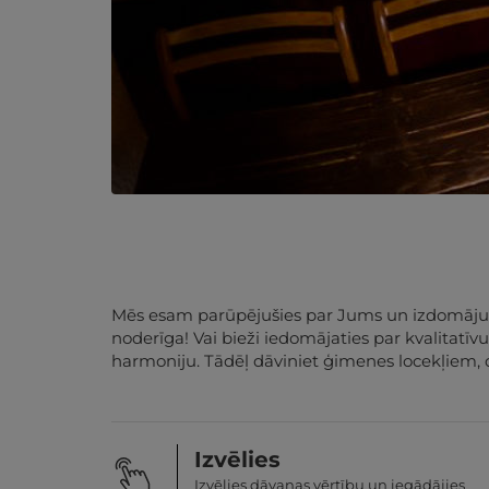
Mēs esam parūpējušies par Jums un izdomājuši,
noderīga! Vai bieži iedomājaties par kvalitatī
harmoniju. Tādēļ dāviniet ģimenes locekļiem, 
Izvēlies
Izvēlies dāvanas vērtību un iegādājies