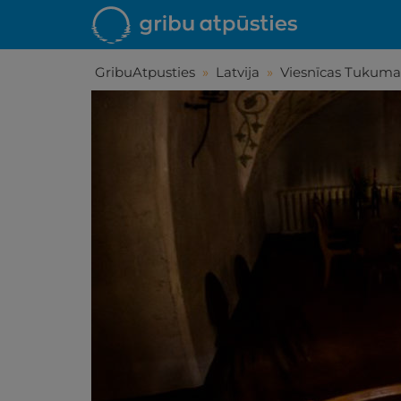
GribuAtpusties
»
Latvija
»
Viesnīcas Tukuma