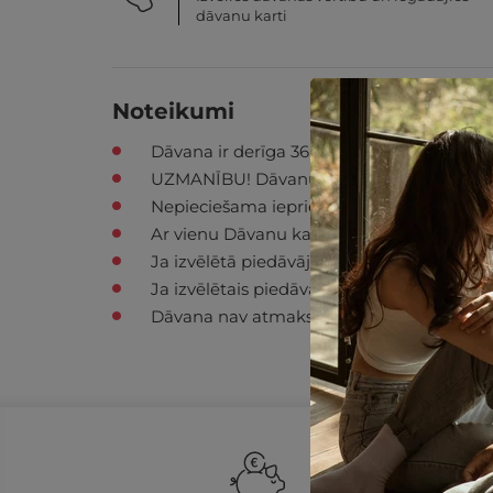
dāvanu karti
Noteikumi
Dāvana ir derīga 36 mēnešus no iegādes b
UZMANĪBU! Dāvanu karti iespējams izmantot
Nepieciešama iepriekšēja rezervācija, iz
Ar vienu Dāvanu karti var norēķināties tika
Ja izvēlētā piedāvājuma summa ir mazāka
Ja izvēlētais piedāvājums pārsniedz dāvan
Dāvana nav atmaksājama un nav apmain