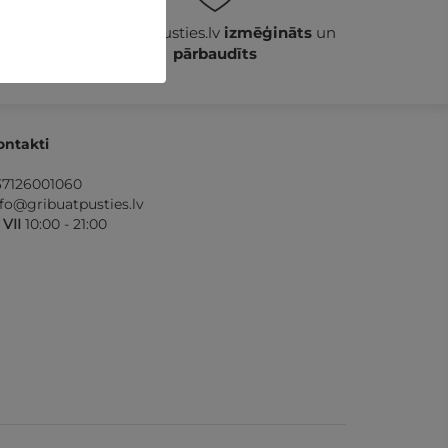
ošana
GribuAtpusties.lv
izmēģināts
un
pārbaudīts
ontakti
37126001060
nfo@gribuatpusties.lv
- VII
10:00 - 21:00