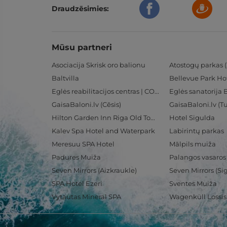
Draudzēsimies:
Mūsu partneri
Asociacija Skrisk oro balionu
Atostogų parkas (
Baltvilla
Bellevue Park Ho
Eglės reabilitacijos centras | CORE
Eglės sanatorija 
GaisaBaloni.lv (Cēsis)
GaisaBaloni.lv (
Hilton Garden Inn Riga Old Town
Hotel Sigulda
Kalev Spa Hotel and Waterpark
Labirintų parkas
Meresuu SPA Hotel
Mālpils muiža
Padures Muiža
Palangos vasaros
Seven Mirrors (Aizkraukle)
Seven Mirrors (Si
SPA Hotel Ezeri
Sventes Muiža
Vytautas Mineral SPA
Wagenküll Lossi