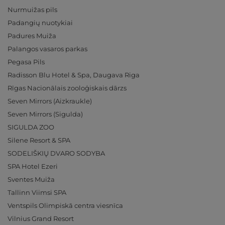
Nurmuižas pils
Padangių nuotykiai
Padures Muiža
Palangos vasaros parkas
Pegasa Pils
Radisson Blu Hotel & Spa, Daugava Riga
Rīgas Nacionālais zooloģiskais dārzs
Seven Mirrors (Aizkraukle)
Seven Mirrors (Sigulda)
SIGULDA ZOO
Silene Resort & SPA
SODELIŠKIŲ DVARO SODYBA
SPA Hotel Ezeri
Sventes Muiža
Tallinn Viimsi SPA
Ventspils Olimpiskā centra viesnīca
Vilnius Grand Resort