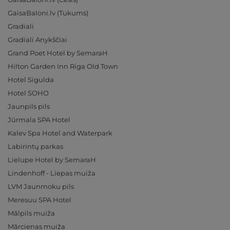
GaisaBaloni.lv (Tukums)
Gradiali
Gradiali Anykščiai
Grand Poet Hotel by SemaraH
Hilton Garden Inn Riga Old Town
Hotel Sigulda
Hotel SOHO
Jaunpils pils
Jūrmala SPA Hotel
Kalev Spa Hotel and Waterpark
Labirintų parkas
Lielupe Hotel by SemaraH
Lindenhoff - Liepas muiža
LVM Jaunmoku pils
Meresuu SPA Hotel
Mālpils muiža
Mārcienas muiža