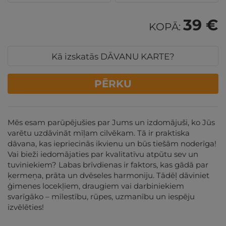
39 €
KOPĀ:
Kā izskatās DĀVANU KARTE?
PĒRKU
Mēs esam parūpējušies par Jums un izdomājuši, ko Jūs
varētu uzdāvināt mīļam cilvēkam. Tā ir praktiska
dāvana, kas iepriecinās ikvienu un būs tiešām noderīga!
Vai bieži iedomājaties par kvalitatīvu atpūtu sev un
tuviniekiem? Labas brīvdienas ir faktors, kas gādā par
ķermeņa, prāta un dvēseles harmoniju. Tādēļ dāviniet
ģimenes locekļiem, draugiem vai darbiniekiem
svarīgāko – mīlestību, rūpes, uzmanību un iespēju
izvēlēties!