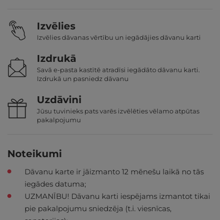
Izvēlies
Izvēlies dāvanas vērtību un iegādājies dāvanu karti
Izdrukā
Savā e-pasta kastītē atradīsi iegādāto dāvanu karti.
Izdrukā un pasniedz dāvanu
Uzdāvini
Jūsu tuvinieks pats varēs izvēlēties vēlamo atpūtas
pakalpojumu
Noteikumi
Dāvanu karte ir jāizmanto 12 mēnešu laikā no tās
iegādes datuma;
UZMANĪBU! Dāvanu karti iespējams izmantot tikai
pie pakalpojumu sniedzēja (t.i. viesnīcas,