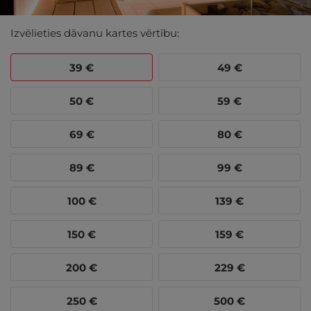
Izvēlieties dāvanu kartes vērtību:
39
€
49
€
50
€
59
€
69
€
80
€
89
€
99
€
100
€
139
€
150
€
159
€
200
€
229
€
250
€
500
€