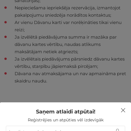
sanatorijas);
Nepieciešama iepriekšēja rezervācija, izmantojot
pakalpojumu sniedzēja norādītos kontaktus;
Ar vienu Dāvanu karti var norēķināties tikai vienu
reizi;
Ja izvēlētā piedāvājuma summa ir mazāka par
dāvanu kartes vērtību, naudas atlikums
maksātājam netiek atgriezts;
Ja izvēlētais piedāvājums pārsniedz dāvanu kartes
vērtību, starpību jāpiemaksā pircējam;
Dāvana nav atmaksājama un nav apmaināma pret
skaidru naudu.
Saņem atlaidi atpūtai!
Nekādas
apkalpošanas un administrācijas
maksas
Reģistrējies un atpūties vēl izdevīgāk