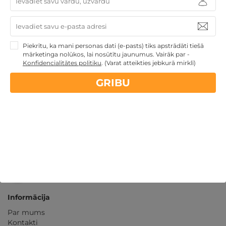
14 dienu
naudas atmaksas garantija
Kvalitatīva klientu
apkalpošana
Piekrītu, ka mani personas dati (e-pasts) tiks apstrādāti tiešā
mārketinga nolūkos, lai nosūtītu jaunumus. Vairāk par -
Konfidencialitātes politiku
.
(Varat atteikties jebkurā mirklī)
GribuAtpusties.lv
izmēģināts
un
pārbaudīts
GRIBU
Ne tikai Latvijā
GribuAtpusties.lv
Emoti.pl
NoriuNoriuNoriu.lt
Informācija
Par mums
Kontakti