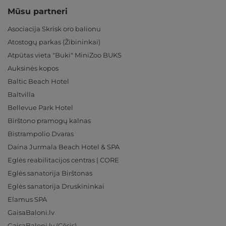
Mūsu partneri
Asociacija Skrisk oro balionu
Atostogų parkas (Žibininkai)
Atpūtas vieta "Buki" MiniZoo BUKS
Auksinės kopos
Baltic Beach Hotel
Baltvilla
Bellevue Park Hotel
Birštono pramogų kalnas
Bistrampolio Dvaras
Daina Jurmala Beach Hotel & SPA
Eglės reabilitacijos centras | CORE
Eglės sanatorija Birštonas
Eglės sanatorija Druskininkai
Elamus SPA
GaisaBaloni.lv
GaisaBaloni.lv (Cēsis)