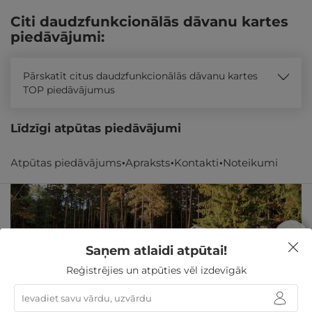
Citi daudzfunkcionālās dāvanu kartes
piedāvājumi:
Pārskatīt citus daudzfunkcionālās dāvanu kartes
TOP piedāvājumus
Līdzīgi atpūtas piedāvājumi
Atpūtas piedāvājums
Apraksts
Kontakti
Noteikumi
Saņem atlaidi atpūtai!
Reģistrējies un atpūties vēl izdevīgāk