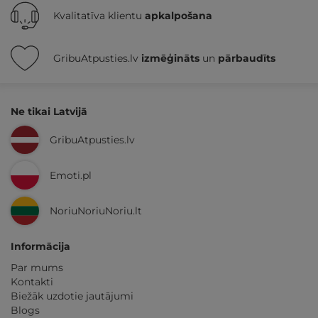
Kvalitatīva klientu
apkalpošana
GribuAtpusties.lv
izmēģināts
un
pārbaudīts
Ne tikai Latvijā
GribuAtpusties.lv
Emoti.pl
NoriuNoriuNoriu.lt
Informācija
Par mums
Kontakti
Biežāk uzdotie jautājumi
Blogs