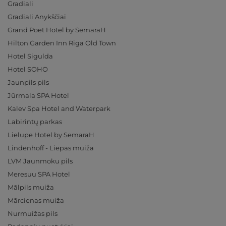
Gradiali
Gradiali Anykščiai
Grand Poet Hotel by SemaraH
Hilton Garden Inn Riga Old Town
Hotel Sigulda
Hotel SOHO
Jaunpils pils
Jūrmala SPA Hotel
Kalev Spa Hotel and Waterpark
Labirintų parkas
Lielupe Hotel by SemaraH
Lindenhoff - Liepas muiža
LVM Jaunmoku pils
Meresuu SPA Hotel
Mālpils muiža
Mārcienas muiža
Nurmuižas pils