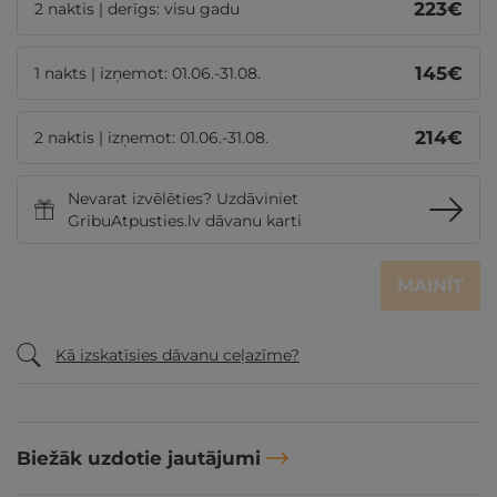
223
€
2 naktis | derīgs: visu gadu
145
€
1 nakts | izņemot: 01.06.-31.08.
214
€
2 naktis | izņemot: 01.06.-31.08.
Nevarat izvēlēties? Uzdāviniet
GribuAtpusties.lv dāvanu karti
MAINĪT
Kā izskatīsies dāvanu ceļazīme?
Biežāk uzdotie jautājumi