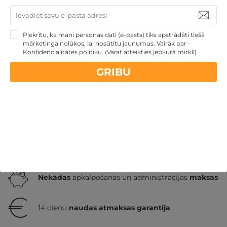
1 vai 2 naktis ar kuponu VAKARIŅĀM vai SPA zonas
apmeklējumu DIVIEM
Daugavpils nov.
,
Silene Resort & SPA, Egles villa
Piekrītu, ka mani personas dati (e-pasts) tiks apstrādāti tiešā
★ ★ ★ ★
mārketinga nolūkos, lai nosūtītu jaunumus. Vairāk par -
Konfidencialitātes politiku
.
(Varat atteikties jebkurā mirklī)
GRIBU
99€
GRIBU
no
par nakti
Atpūtai Valentīndienā
Dāvanas Sieviešu dienā
Atpūta diviem
Atpūta Latvijā
Atpūta pie ezera
Nekādas
apkalpošanas un administrācijas
maksas
14 dienu
naudas atmaksas garantija