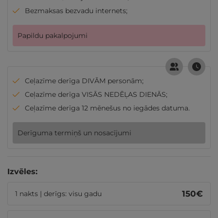
Bezmaksas bezvadu internets;
Papildu pakalpojumi
Ceļazīme derīga DIVĀM personām;
Ceļazīme derīga VISĀS NEDĒĻAS DIENĀS;
Ceļazīme derīga 12 mēnešus no iegādes datuma.
Derīguma termiņš un nosacījumi
Izvēles:
150
€
1 nakts | derīgs: visu gadu