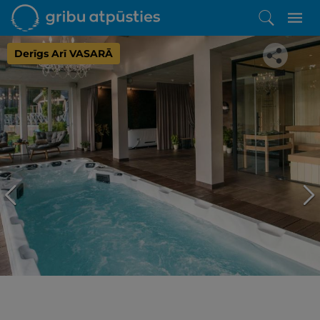
Derīgs Arī VASARĀ
Iepatikās šis piedāvājums?
Līdz brīnišķīgai atpūtai atlikuši tikai daži soļi
PĒRKU