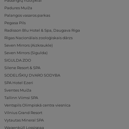
Padangių nuotykiai
Padures Muiža
Palangos vasaros parkas
Pegasa Pils
Radisson Blu Hotel & Spa, Daugava Riga
Rīgas Nacionālais zooloģiskais dārzs
Seven Mirrors (Aizkraukle)
Seven Mirrors (Sigulda)
SIGULDA ZOO
Silene Resort & SPA
SODELIŠKIŲ DVARO SODYBA
SPA Hotel Ezeri
Sventes Muiža
Tallinn Viimsi SPA
Ventspils Olimpiskā centra viesnīca
Vilnius Grand Resort
Vytautas Mineral SPA
Wagenküll Lossispaa