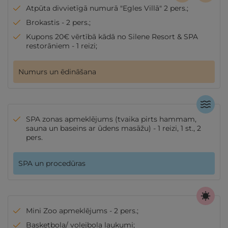
Atpūta divvietīgā numurā "Egles Villā" 2 pers.;
Brokastis - 2 pers.;
Kupons 20€ vērtībā kādā no Silene Resort & SPA
restorāniem - 1 reizi;
Numurs un ēdināšana
SPA zonas apmeklējums (tvaika pirts hammam,
sauna un baseins ar ūdens masāžu) - 1 reizi, 1 st., 2
pers.
SPA un procedūras
Mini Zoo apmeklējums - 2 pers.;
Basketbola/ volejbola laukumi;