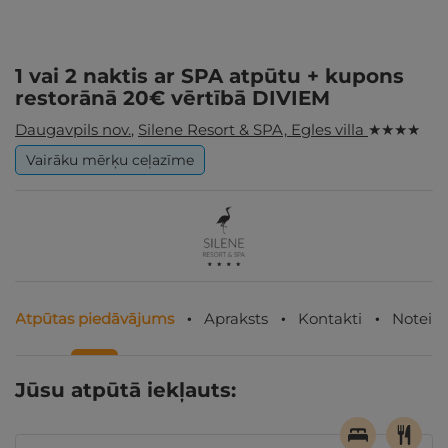
1 vai 2 naktis ar SPA atpūtu + kupons
restorānā 20€ vērtībā DIVIEM
Daugavpils nov.
,
Silene Resort & SPA, Egles villa
★ ★ ★ ★
Vairāku mērķu ceļazīme
Atpūtas piedāvājums
Apraksts
Kontakti
Noteik
Jūsu atpūtā iekļauts: