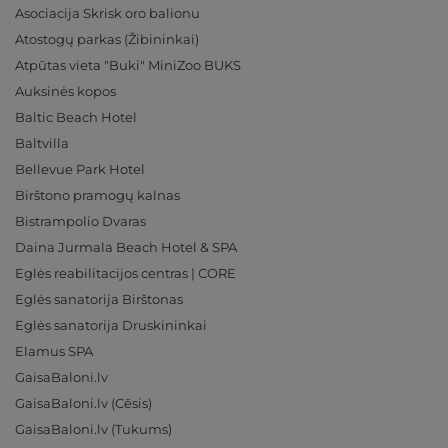
Asociacija Skrisk oro balionu
Atostogų parkas (Žibininkai)
Atpūtas vieta "Buki" MiniZoo BUKS
Auksinės kopos
Baltic Beach Hotel
Baltvilla
Bellevue Park Hotel
Birštono pramogų kalnas
Bistrampolio Dvaras
Daina Jurmala Beach Hotel & SPA
Eglės reabilitacijos centras | CORE
Eglės sanatorija Birštonas
Eglės sanatorija Druskininkai
Elamus SPA
GaisaBaloni.lv
GaisaBaloni.lv (Cēsis)
GaisaBaloni.lv (Tukums)