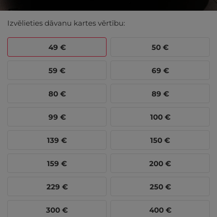
Izvēlieties dāvanu kartes vērtību:
49
€
50
€
59
€
69
€
80
€
89
€
99
€
100
€
139
€
150
€
159
€
200
€
229
€
250
€
300
€
400
€