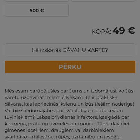
500
€
49 €
KOPĀ:
Kā izskatās DĀVANU KARTE?
PĒRKU
Mēs esam parūpējušies par Jums un izdomājuši, ko Jūs
varētu uzdāvināt mīļam cilvēkam. Tā ir praktiska
dāvana, kas iepriecinās ikvienu un būs tiešām noderīga!
Vai bieži iedomājaties par kvalitatīvu atpūtu sev un
tuviniekiem? Labas brīvdienas ir faktors, kas gādā par
ķermeņa, prāta un dvēseles harmoniju. Tādēļ dāviniet
ģimenes locekļiem, draugiem vai darbiniekiem
svarīgāko – mīlestību, rūpes, uzmanību un iespēju