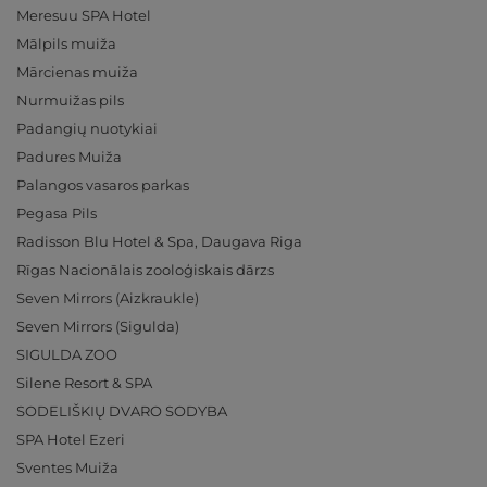
Meresuu SPA Hotel
Mālpils muiža
Mārcienas muiža
Nurmuižas pils
Padangių nuotykiai
Padures Muiža
Palangos vasaros parkas
Pegasa Pils
Radisson Blu Hotel & Spa, Daugava Riga
Rīgas Nacionālais zooloģiskais dārzs
Seven Mirrors (Aizkraukle)
Seven Mirrors (Sigulda)
SIGULDA ZOO
Silene Resort & SPA
SODELIŠKIŲ DVARO SODYBA
SPA Hotel Ezeri
Sventes Muiža