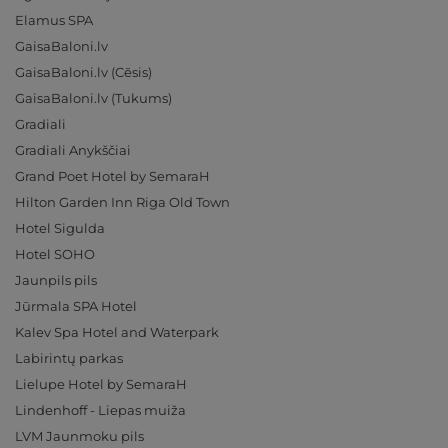
Elamus SPA
GaisaBaloni.lv
GaisaBaloni.lv (Cēsis)
GaisaBaloni.lv (Tukums)
Gradiali
Gradiali Anykščiai
Grand Poet Hotel by SemaraH
Hilton Garden Inn Riga Old Town
Hotel Sigulda
Hotel SOHO
Jaunpils pils
Jūrmala SPA Hotel
Kalev Spa Hotel and Waterpark
Labirintų parkas
Lielupe Hotel by SemaraH
Lindenhoff - Liepas muiža
LVM Jaunmoku pils