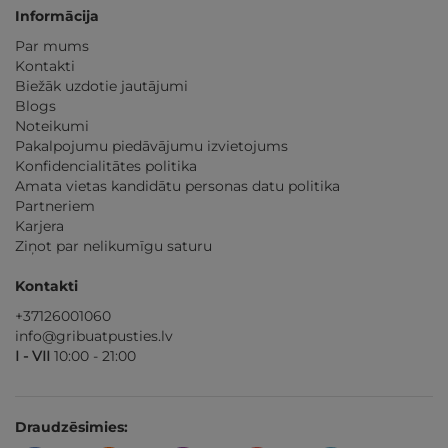
Informācija
Par mums
Kontakti
Biežāk uzdotie jautājumi
Blogs
Noteikumi
Pakalpojumu piedāvājumu izvietojums
Konfidencialitātes politika
Amata vietas kandidātu personas datu politika
Partneriem
Karjera
Ziņot par nelikumīgu saturu
Kontakti
+37126001060
info@gribuatpusties.lv
I - VII
10:00 - 21:00
Draudzēsimies: