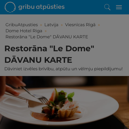
GribuAtpusties
»
Latvija
»
Viesnīcas Rīgā
»
Dome Hotel Riga
»
Restorāna "Le Dome" DĀVANU KARTE
Restorāna "Le Dome"
DĀVANU KARTE
Dāviniet izvēles brīvību, atpūtu un vēlmju piepildījumu!