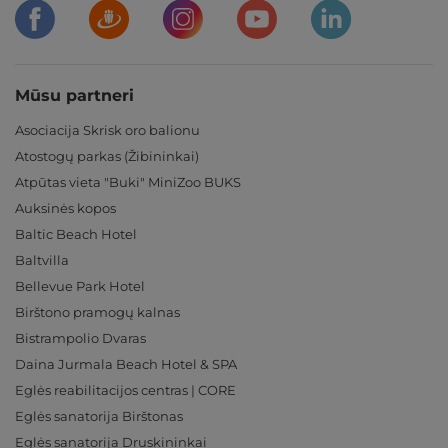
Mūsu partneri
Asociacija Skrisk oro balionu
Atostogų parkas (Žibininkai)
Atpūtas vieta "Buki" MiniZoo BUKS
Auksinės kopos
Baltic Beach Hotel
Baltvilla
Bellevue Park Hotel
Birštono pramogų kalnas
Bistrampolio Dvaras
Daina Jurmala Beach Hotel & SPA
Eglės reabilitacijos centras | CORE
Eglės sanatorija Birštonas
Eglės sanatorija Druskininkai