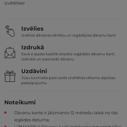
izvēlēties!
Izvēlies
Izvēlies dāvanas vērtību un iegādājies dāvanu karti
Izdrukā
Savā e-pasta kastītē atradīsi iegādāto dāvanu karti.
Izdrukā un pasniedz dāvanu
Uzdāvini
Jūsu tuvinieks pats varēs izvēlēties vēlamo atpūtas
pakalpojumu
Noteikumi
Dāvanu karte ir jāizmanto 12 mēnešu laikā no tās
iegādes datuma;
UZMANĪBU! Dāvanu karti iespējams izmantot tikai