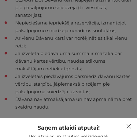
pie pakalpojumu sniedzēja (t.i. viesnīcas,
sanatorijas);
Nepieciešama iepriekšēja rezervācija, izmantojot
pakalpojumu sniedzēja norādītos kontaktus;
Ar vienu Dāvanu karti var norēķināties tikai vienu
reizi;
Ja izvēlētā piedāvājuma summa ir mazāka par
dāvanu kartes vērtību, naudas atlikums
maksātājam netiek atgriezts;
Ja izvēlētais piedāvājums pārsniedz dāvanu kartes
vērtību, starpību jāpiemaksā pircējam pie
pakalpojuma sniedzēja uz vietas;
Dāvana nav atmaksājama un nav apmaināma pret
skaidru naudu.
Saņem atlaidi atpūtai!
Reģistrējies un atpūties vēl izdevīgāk