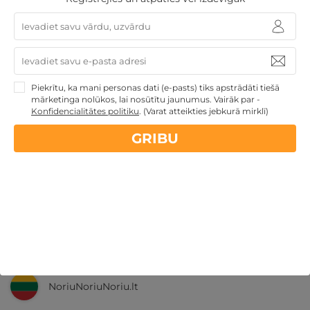
Nekādas
apkalpošanas un administrācijas
maksas
14 dienu
naudas atmaksas garantija
Piekrītu, ka mani personas dati (e-pasts) tiks apstrādāti tiešā
Kvalitatīva klientu
apkalpošana
mārketinga nolūkos, lai nosūtītu jaunumus. Vairāk par -
Konfidencialitātes politiku
.
(Varat atteikties jebkurā mirklī)
GRIBU
GribuAtpusties.lv
izmēģināts
un
pārbaudīts
Ne tikai Latvijā
GribuAtpusties.lv
Emoti.pl
NoriuNoriuNoriu.lt