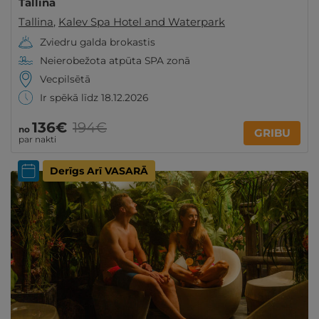
Tallinā
Tallina
,
Kalev Spa Hotel and Waterpark
Zviedru galda brokastis
Neierobežota atpūta SPA zonā
Vecpilsētā
Ir spēkā līdz 18.12.2026
136€
194€
no
GRIBU
par nakti
Derīgs Arī VASARĀ