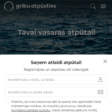
Tavai vasaras atpūtai!
Atlaides līdz -30% visā Baltijā
Saņem atlaidi atpūtai!
Kur Jūs vēlaties atpūsties?
Reģistrējies un atpūties vēl izdevīgāk
GribuAtpusties
Discount with percentage
round sign lv
Piekrītu, ka mani personas dati (e-pasts) tiks apstrādāti tiešā
mārketinga nolūkos, lai nosūtītu jaunumus. Vairāk par -
Izvēlieties no
20
GribuAtpusties.lv atpūtas
Konfidencialitātes politiku
.
(Varat atteikties jebkurā mirklī)