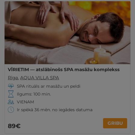
VĪRIETIM — atslābinošs SPA masāžu komplekss
Rīga
,
AQUA VILLA SPA
SPA rituāls ar masāžu un peldi
Ilgums: 100 min.
VIENAM
Ir spēkā 36 mēn. no iegādes datuma
GRIBU
89€