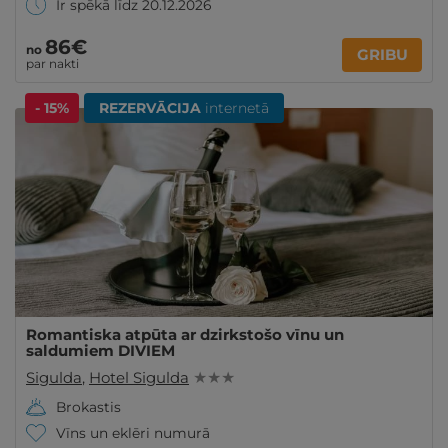
Ir spēkā līdz 20.12.2026
86€
no
GRIBU
par nakti
- 15%
REZERVĀCIJA
internetā
Romantiska atpūta ar dzirkstošo vīnu un
saldumiem DIVIEM
Sigulda
,
Hotel Sigulda
★ ★ ★
Brokastis
Vīns un eklēri numurā