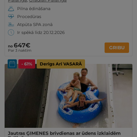
Pilna ēdināšana
Procedūras
Atpūta SPA zonā
Ir spēkā līdz 20.12.2026
647€
no
GRIBU
Par 3 naktīm
- 61%
Derīgs Arī VASARĀ
Jautras ĢIMENES brīvdienas ar ūdens izklaidēm