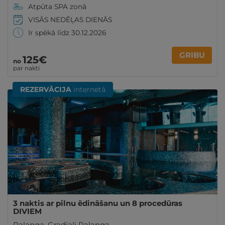
Atpūta SPA zonā
VISĀS NEDĒĻAS DIENĀS
Ir spēkā līdz 30.12.2026
GRIBU
125€
no
par nakti
REZERVĀCIJA
internetā
3 naktis ar pilnu ēdināšanu un 8 procedūras
DIVIEM
Palanga
,
Gradiali Palanga