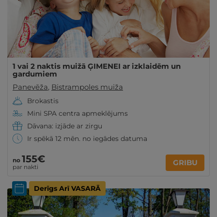
1 vai 2 naktis muižā ĢIMENEI ar izklaidēm un
gardumiem
Panevēža
,
Bistrampoles muiža
Brokastis
Mini SPA centra apmeklējums
Dāvana: izjāde ar zirgu
Ir spēkā 12 mēn. no iegādes datuma
155€
no
GRIBU
par nakti
Derīgs Arī VASARĀ