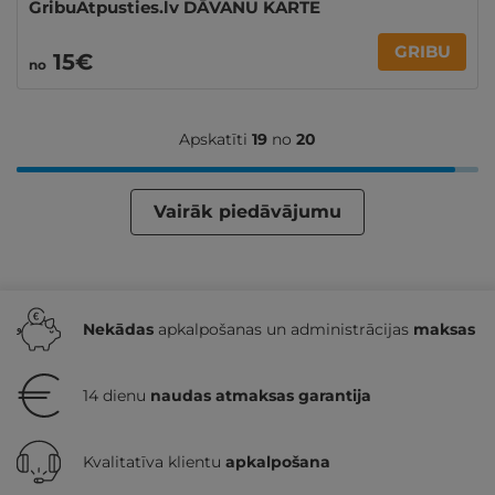
GribuAtpusties.lv DĀVANU KARTE
GRIBU
15€
no
Apskatīti
19
no
20
Vairāk piedāvājumu
Nekādas
apkalpošanas un administrācijas
maksas
14 dienu
naudas atmaksas garantija
Kvalitatīva klientu
apkalpošana