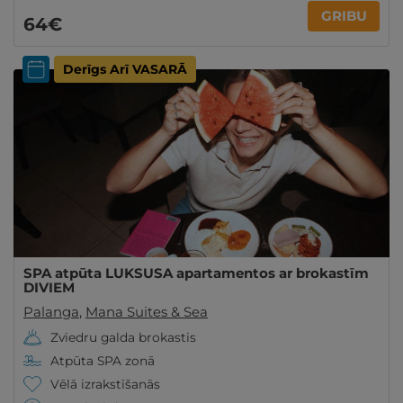
GRIBU
64€
Derīgs Arī VASARĀ
SPA atpūta LUKSUSA apartamentos ar brokastīm
DIVIEM
Palanga
,
Mana Suites & Sea
Zviedru galda brokastis
Atpūta SPA zonā
Vēlā izrakstīšanās