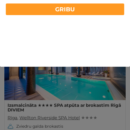
piedāvājumiem
GRIBU
Discount with percentage round sign lv
Lasīt vairāk
Derīgs Arī VASARĀ
Izsmalcināta ★★★★ SPA atpūta ar brokastīm Rīgā
DIVIEM
Rīga
,
Wellton Riverside SPA Hotel
★ ★ ★ ★
Zviedru galda brokastis