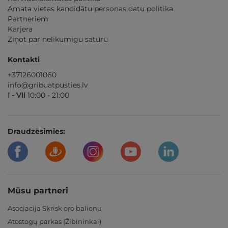
Amata vietas kandidātu personas datu politika
Partneriem
Karjera
Ziņot par nelikumīgu saturu
Kontakti
+37126001060
info@gribuatpusties.lv
I - VII
10:00 - 21:00
Draudzēsimies:
Mūsu partneri
Asociacija Skrisk oro balionu
Atostogų parkas (Žibininkai)