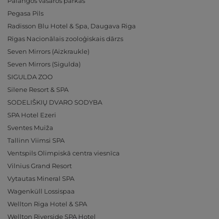
Palangos vasaros parkas
Pegasa Pils
Radisson Blu Hotel & Spa, Daugava Riga
Rīgas Nacionālais zooloģiskais dārzs
Seven Mirrors (Aizkraukle)
Seven Mirrors (Sigulda)
SIGULDA ZOO
Silene Resort & SPA
SODELIŠKIŲ DVARO SODYBA
SPA Hotel Ezeri
Sventes Muiža
Tallinn Viimsi SPA
Ventspils Olimpiskā centra viesnīca
Vilnius Grand Resort
Vytautas Mineral SPA
Wagenküll Lossispaa
Wellton Riga Hotel & SPA
Wellton Riverside SPA Hotel