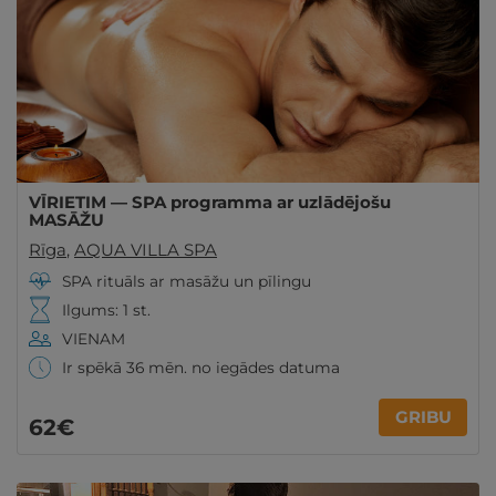
VĪRIETIM — SPA programma ar uzlādējošu
MASĀŽU
Rīga
,
AQUA VILLA SPA
SPA rituāls ar masāžu un pīlingu
Ilgums: 1 st.
VIENAM
Ir spēkā 36 mēn. no iegādes datuma
GRIBU
62€