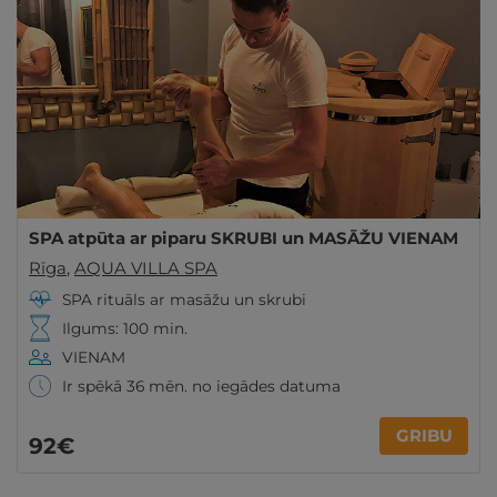
SPA atpūta ar piparu SKRUBI un MASĀŽU VIENAM
Rīga
,
AQUA VILLA SPA
SPA rituāls ar masāžu un skrubi
Ilgums: 100 min.
VIENAM
Ir spēkā 36 mēn. no iegādes datuma
GRIBU
92€