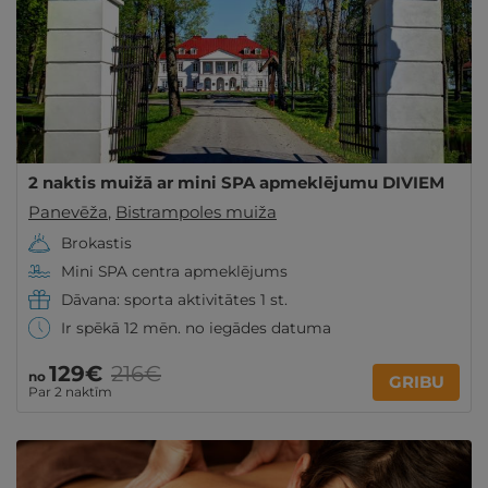
2 naktis muižā ar mini SPA apmeklējumu DIVIEM
Panevēža
,
Bistrampoles muiža
Brokastis
Mini SPA centra apmeklējums
Dāvana: sporta aktivitātes 1 st.
Ir spēkā 12 mēn. no iegādes datuma
129€
216€
no
GRIBU
Par 2 naktīm