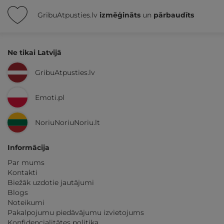
GribuAtpusties.lv
izmēģināts
un
pārbaudīts
Ne tikai Latvijā
GribuAtpusties.lv
Emoti.pl
NoriuNoriuNoriu.lt
Informācija
Par mums
Kontakti
Biežāk uzdotie jautājumi
Blogs
Noteikumi
Pakalpojumu piedāvājumu izvietojums
Konfidencialitātes politika