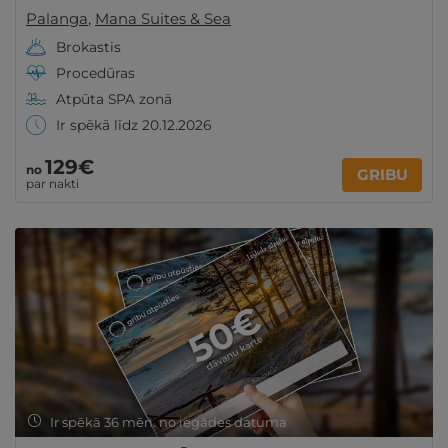
Palanga
,
Mana Suites & Sea
Brokastis
Procedūras
Atpūta SPA zonā
Ir spēkā līdz 20.12.2026
129€
no
GRIBU
par nakti
Ir spēkā 36 mēn. no iegādes datuma