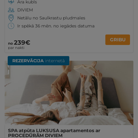
Āra kubls
DIVIEM
Netālu no Saulkrastu pludmales
Ir spēkā 36 mēn. no iegādes datuma
GRIBU
239€
no
par nakti
REZERVĀCIJA
internetā
SPA atpūta LUKSUSA apartamentos ar
PROCEDŪRĀM DIVIEM