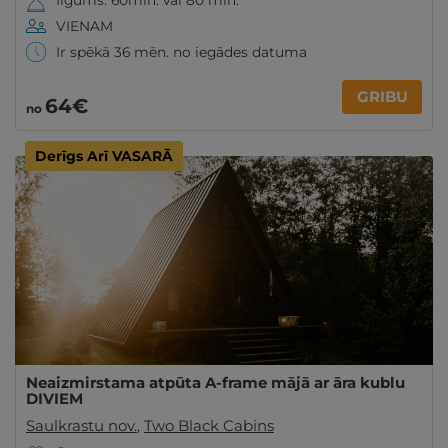
Ilgums: 60min. vai 80 min.
VIENAM
Ir spēkā 36 mēn. no iegādes datuma
GRIBU
64€
no
Derīgs Arī VASARĀ
Neaizmirstama atpūta A-frame mājā ar āra kublu
DIVIEM
Saulkrastu nov.
,
Two Black Cabins