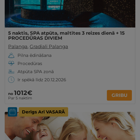
5 naktis, SPA atpūta, maltītes 3 reizes dienā + 15
PROCEDŪRAS DIVIEM
Palanga
,
Gradiali Palanga
Pilna ēdināšana
Procedūras
Atpūta SPA zonā
Ir spēkā līdz 20.12.2026
1012€
no
GRIBU
Par 5 naktīm
Derīgs Arī VASARĀ