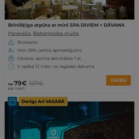
Brīnišķīga atpūta ar mini SPA DIVIEM + DĀVANA
Panevēža
,
Bistrampoles muiža
Brokastis
Mini SPA centra apmeklējums
Dāvana: sporta aktivitātes 1 st.
Ir spēkā 12 mēn. no iegādes datuma
GRIBU
79€
127€
no
par nakti
Derīgs Arī VASARĀ