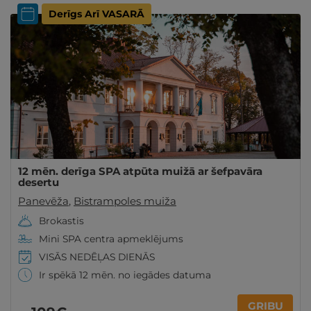
Derīgs Arī VASARĀ
12 mēn. derīga SPA atpūta muižā ar šefpavāra
desertu
Panevēža
,
Bistrampoles muiža
Brokastis
Mini SPA centra apmeklējums
VISĀS NEDĒĻAS DIENĀS
Ir spēkā 12 mēn. no iegādes datuma
GRIBU