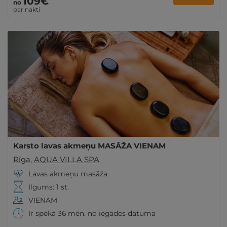
109€
no
par nakti
Karsto lavas akmeņu MASĀŽA VIENAM
Rīga
,
AQUA VILLA SPA
Lavas akmeņu masāža
Ilgums: 1 st.
VIENAM
Ir spēkā 36 mēn. no iegādes datuma