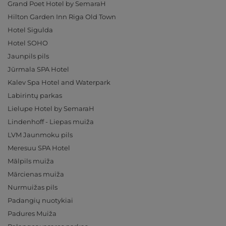
Grand Poet Hotel by SemaraH
Hilton Garden Inn Riga Old Town
Hotel Sigulda
Hotel SOHO
Jaunpils pils
Jūrmala SPA Hotel
Kalev Spa Hotel and Waterpark
Labirintų parkas
Lielupe Hotel by SemaraH
Lindenhoff - Liepas muiža
LVM Jaunmoku pils
Meresuu SPA Hotel
Mālpils muiža
Mārcienas muiža
Nurmuižas pils
Padangių nuotykiai
Padures Muiža