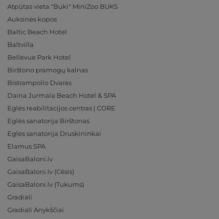
Atpūtas vieta "Buki" MiniZoo BUKS
Auksinės kopos
Baltic Beach Hotel
Baltvilla
Bellevue Park Hotel
Birštono pramogų kalnas
Bistrampolio Dvaras
Daina Jurmala Beach Hotel & SPA
Eglės reabilitacijos centras | CORE
Eglės sanatorija Birštonas
Eglės sanatorija Druskininkai
Elamus SPA
GaisaBaloni.lv
GaisaBaloni.lv (Cēsis)
GaisaBaloni.lv (Tukums)
Gradiali
Gradiali Anykščiai