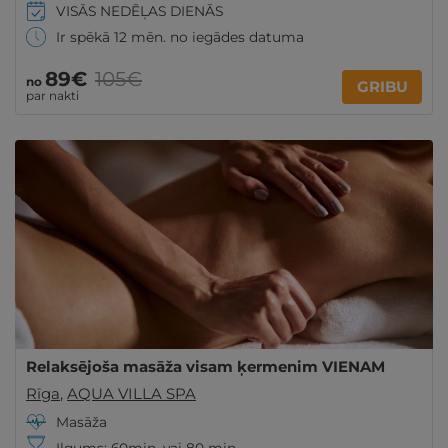
VISĀS NEDĒĻAS DIENĀS
Ir spēkā 12 mēn. no iegādes datuma
89€
105€
no
GRIBU
par nakti
Relaksējoša masāža visam ķermenim VIENAM
Rīga
,
AQUA VILLA SPA
Masāža