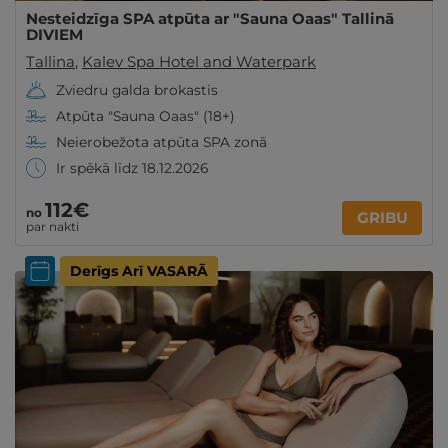
Nesteidzīga SPA atpūta ar "Sauna Oaas" Tallinā
DIVIEM
Tallina
,
Kalev Spa Hotel and Waterpark
Zviedru galda brokastis
Atpūta "Sauna Oaas" (18+)
Neierobežota atpūta SPA zonā
Ir spēkā līdz 18.12.2026
112€
no
GRIBU
par nakti
Derīgs Arī VASARĀ