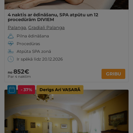
4 naktis ar ēdināšanu, SPA atpūtu un 12
procedūrām DIVIEM
Palanga
,
Gradiali Palanga
Pilna ēdināšana
Procedūras
Atpūta SPA zonā
Ir spēkā līdz 20.12.2026
852€
no
GRIBU
Par 4 naktīm
- 37%
Derīgs Arī VASARĀ