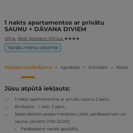
1 nakts apartamentos ar privātu
SAUNU + DĀVANA DIVIEM
Viļņa
,
Best Western Vilnius
★ ★ ★ ★
Vairāku mērķu ceļazīme
Atpūtas piedāvājums
Apraksts
Kontakti
Noteik
Jūsu atpūtā iekļauts:
1 nakts apartamentos ar privātu saunu 2 pers.;
Brokastis - 1 reizi, 2 pers.;
Neierobežots pieeja trenāzieru zālei, peldbaseinam un
saunai (atvērts 7:00-22:00);
Peldbaseins netiek apsildīts;