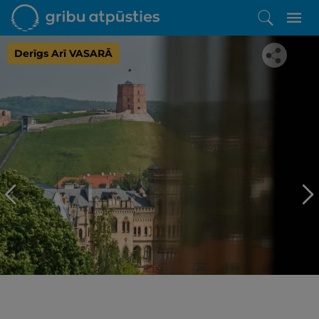
Derīgs Arī VASARĀ
Iepatikās šis piedāvājums?
Līdz brīnišķīgai atpūtai atlikuši tikai daži soļi
PĒRKU