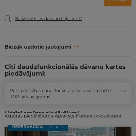
Kā izskatīsies dāvanu ceļazīme?
Biežāk uzdotie jautājumi
Citi daudzfunkcionālās dāvanu kartes
piedāvājumi:
Pārskatīt citus daudzfunkcionālās dāvanu kartes
TOP piedāvājumus
Līdzīgi atpūtas piedāvājumi
Atpūtas piedāvājums
Apraksts
Kontakti
Noteikumi
REZERVĀCIJA
internetā