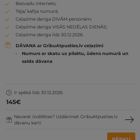
Bezvadu internets;
Tēja/ kafija numurā;
Ceļazīme derīga DIVĀM personām;
Ceļazīme derīga VISĀS NEDĒĻAS DIENĀS;
Ceļazīme derīga līdz 30.12.2026.
DĀVANA ar GribuAtpusties.lv ceļazīmi
:
Numurs ar skatu uz pilsētu, ūdens numurā un
salda dāvana
Ir spēkā līdz 30.12.2026
145
€
Nevarat izvēlēties? Uzdāviniet GribuAtpusties.lv
dāvanu karti
PĒRKU