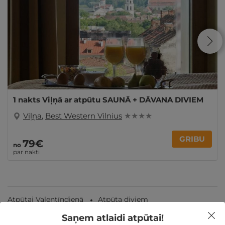
1 nakts Viļņā ar atpūtu SAUNĀ + DĀVANA DIVIEM
Viļņa
,
Best Western Vilnius
★ ★ ★ ★
GRIBU
79€
no
par nakti
Atpūtai Valentīndienā
Atpūta diviem
Saņem atlaidi atpūtai!