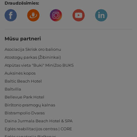
Draudzēsimies:
Mūsu partneri
Asociacija Skrisk oro balionu
Atostogų parkas (Žibininkai)
Atpūtas vieta "Buki" MiniZoo BUKS
Auksinės kopos
Baltic Beach Hotel
Baltvilla
Bellevue Park Hotel
Birštono pramogų kalnas
Bistrampolio Dvaras
Daina Jurmala Beach Hotel & SPA
Eglės reabilitacijos centras | CORE
Eglės sanatorija Birštonas