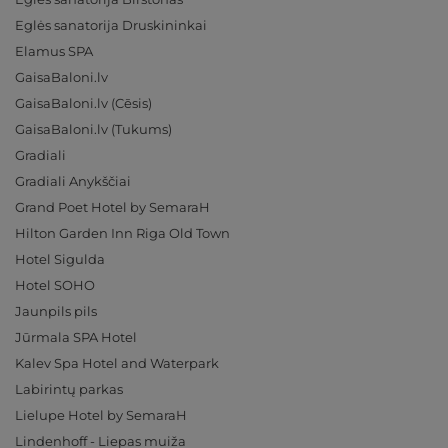
Eglės sanatorija Druskininkai
Elamus SPA
GaisaBaloni.lv
GaisaBaloni.lv (Cēsis)
GaisaBaloni.lv (Tukums)
Gradiali
Gradiali Anykščiai
Grand Poet Hotel by SemaraH
Hilton Garden Inn Riga Old Town
Hotel Sigulda
Hotel SOHO
Jaunpils pils
Jūrmala SPA Hotel
Kalev Spa Hotel and Waterpark
Labirintų parkas
Lielupe Hotel by SemaraH
Lindenhoff - Liepas muiža