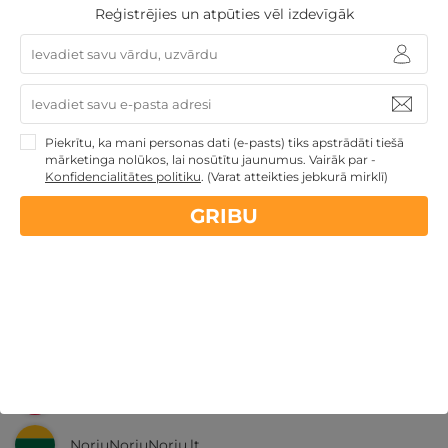
Reģistrējies un atpūties vēl izdevīgāk
Nekādas
apkalpošanas un administrācijas
maksas
14 dienu
naudas atmaksas garantija
Piekrītu, ka mani personas dati (e-pasts) tiks apstrādāti tiešā
mārketinga nolūkos, lai nosūtītu jaunumus. Vairāk par -
Kvalitatīva klientu
apkalpošana
Konfidencialitātes politiku
.
(Varat atteikties jebkurā mirklī)
GRIBU
GribuAtpusties.lv
izmēģināts
un
pārbaudīts
Ne tikai Latvijā
GribuAtpusties.lv
Emoti.pl
NoriuNoriuNoriu.lt