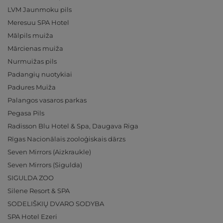
LVM Jaunmoku pils
Meresuu SPA Hotel
Mālpils muiža
Mārcienas muiža
Nurmuižas pils
Padangių nuotykiai
Padures Muiža
Palangos vasaros parkas
Pegasa Pils
Radisson Blu Hotel & Spa, Daugava Riga
Rīgas Nacionālais zooloģiskais dārzs
Seven Mirrors (Aizkraukle)
Seven Mirrors (Sigulda)
SIGULDA ZOO
Silene Resort & SPA
SODELIŠKIŲ DVARO SODYBA
SPA Hotel Ezeri