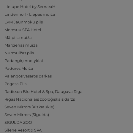
Lielupe Hotel by SemaraH
Lindenhoff - Liepas muiža
LVM Jaunmoku pils
Meresuu SPA Hotel
Mālpils muiža
Mārcienas muiža
Nurmuižas pils
Padangių nuotykiai
Padures Muiža
Palangos vasaros parkas
Pegasa Pils
Radisson Blu Hotel & Spa, Daugava Riga
Rīgas Nacionālais zooloģiskais dārzs
Seven Mirrors (Aizkraukle)
Seven Mirrors (Sigulda)
SIGULDA ZOO
Silene Resort & SPA