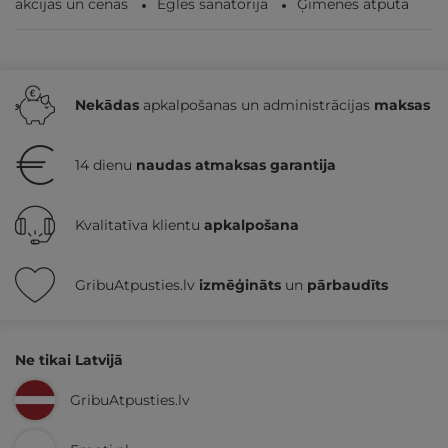
akcijas un cenas
Eglės sanatorija
Ģimenes atpūta
Nekādas
apkalpošanas un administrācijas
maksas
14 dienu
naudas atmaksas garantija
Kvalitatīva klientu
apkalpošana
GribuAtpusties.lv
izmēģināts
un
pārbaudīts
Ne tikai Latvijā
GribuAtpusties.lv