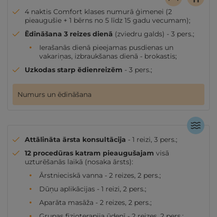
4 naktis Comfort klases numurā ģimenei (2
pieaugušie + 1 bērns no 5 līdz 15 gadu vecumam);
Ēdināšana 3 reizes dienā
(zviedru galds) - 3 pers.;
Ierašanās dienā pieejamas pusdienas un
vakariņas, izbraukšanas dienā - brokastis;
Uzkodas starp ēdienreizēm
- 3 pers.;
Numurs un ēdināšana
Attālināta ārsta konsultācija
- 1 reizi, 3 pers.;
12 procedūras katram pieaugušajam
visā
uzturēšanās laikā (nosaka ārsts):
Ārstnieciskā vanna - 2 reizes, 2 pers.;
Dūņu aplikācijas - 1 reizi, 2 pers.;
Aparāta masāža - 2 reizes, 2 pers.;
Grupas fizioterapija ūdenī - 2 reizes, 2 pers.;