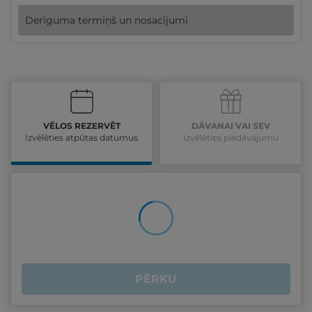
Derīguma termiņš un nosacījumi
VĒLOS REZERVĒT
DĀVANAI VAI SEV
Izvēlēties atpūtas datumus
Izvēlēties piedāvājumu
PĒRKU