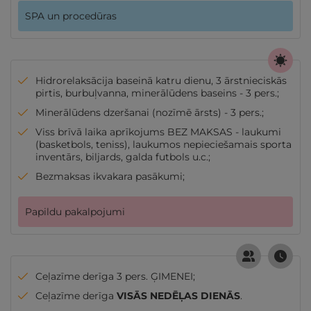
SPA un procedūras
Hidrorelaksācija baseinā katru dienu, 3 ārstnieciskās
pirtis, burbuļvanna, minerālūdens baseins - 3 pers.;
Minerālūdens dzeršanai (nozīmē ārsts) - 3 pers.;
Viss brīvā laika aprīkojums BEZ MAKSAS - laukumi
(basketbols, teniss), laukumos nepieciešamais sporta
inventārs, biljards, galda futbols u.c.;
Bezmaksas ikvakara pasākumi;
Papildu pakalpojumi
Ceļazīme derīga 3 pers. ĢIMENEI;
Ceļazīme derīga
VISĀS NEDĒĻAS DIENĀS
.