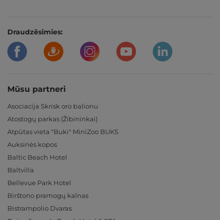
Draudzēsimies:
Mūsu partneri
Asociacija Skrisk oro balionu
Atostogų parkas (Žibininkai)
Atpūtas vieta "Buki" MiniZoo BUKS
Auksinės kopos
Baltic Beach Hotel
Baltvilla
Bellevue Park Hotel
Birštono pramogų kalnas
Bistrampolio Dvaras