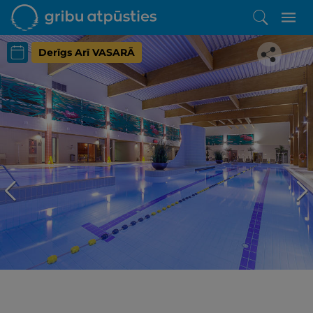
Derīgs Arī VASARĀ
Iepatikās šis piedāvājums?
Līdz brīnišķīgai atpūtai atlikuši tikai daži soļi
PĒRKU