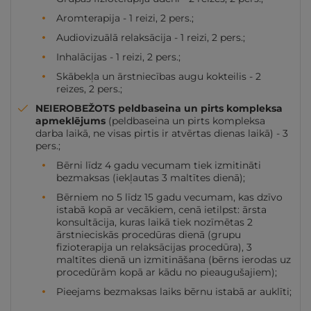
Aromterapija - 1 reizi, 2 pers.;
Audiovizuālā relaksācija - 1 reizi, 2 pers.;
Inhalācijas - 1 reizi, 2 pers.;
Skābekļa un ārstniecības augu kokteilis - 2
reizes, 2 pers.;
NEIEROBEŽOTS peldbaseina un pirts kompleksa
apmeklējums
(peldbaseina un pirts kompleksa
darba laikā, ne visas pirtis ir atvērtas dienas laikā) - 3
pers.;
Bērni līdz 4 gadu vecumam tiek izmitināti
bezmaksas (iekļautas 3 maltītes dienā);
Bērniem no 5 līdz 15 gadu vecumam, kas dzīvo
istabā kopā ar vecākiem, cenā ietilpst: ārsta
konsultācija, kuras laikā tiek nozīmētas 2
ārstnieciskās procedūras dienā (grupu
fizioterapija un relaksācijas procedūra), 3
maltītes dienā un izmitināšana (bērns ierodas uz
procedūrām kopā ar kādu no pieaugušajiem);
Pieejams bezmaksas laiks bērnu istabā ar auklīti;