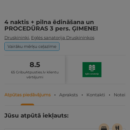
4 naktis + pilna ēdināšana un
PROCEDŪRAS 3 pers. ĢIMENEI
Druskininki
,
Eglės sanatorija Druskininkos
Vairāku mērķu ceļazīme
8.5
65 GribuAtpusties.lv klientu
vērtējumi
Atpūtas piedāvājums
Apraksts
Kontakti
Noteik
Jūsu atpūtā iekļauts: