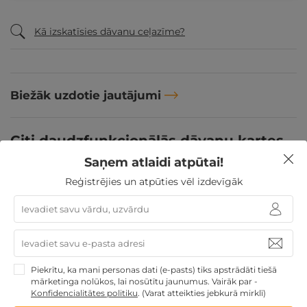
Kā izskatīsies dāvanu ceļazīme?
Biežāk uzdotie jautājumi
Citi daudzfunkcionālās dāvanu kartes
piedāvājumi:
Saņem atlaidi atpūtai!
Reģistrējies un atpūties vēl izdevīgāk
Pārskatīt citus daudzfunkcionālās dāvanu kartes
TOP piedāvājumus
Līdzīgi atpūtas piedāvājumi
Piekrītu, ka mani personas dati (e-pasts) tiks apstrādāti tiešā
ĪPAŠAIS!
- 20%
mārketinga nolūkos, lai nosūtītu jaunumus. Vairāk par -
Konfidencialitātes politiku
.
(Varat atteikties jebkurā mirklī)
Atpūtas piedāvājums
Apraksts
Kontakti
Noteikumi
Atsa