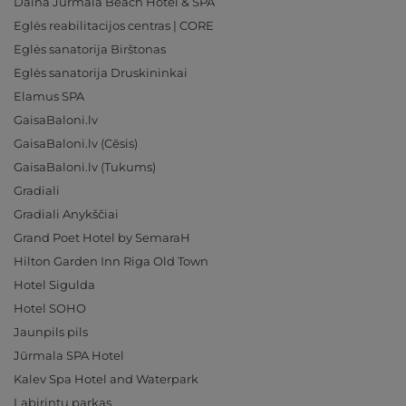
Daina Jurmala Beach Hotel & SPA
Eglės reabilitacijos centras | CORE
Eglės sanatorija Birštonas
Eglės sanatorija Druskininkai
Elamus SPA
GaisaBaloni.lv
GaisaBaloni.lv (Cēsis)
GaisaBaloni.lv (Tukums)
Gradiali
Gradiali Anykščiai
Grand Poet Hotel by SemaraH
Hilton Garden Inn Riga Old Town
Hotel Sigulda
Hotel SOHO
Jaunpils pils
Jūrmala SPA Hotel
Kalev Spa Hotel and Waterpark
Labirintų parkas