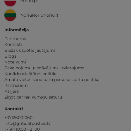
Emoti.pl
NoriuNoriuNoriu.lt
Informācija
Par mums
Kontakti
Biežāk uzdotie jautājumi
Blogs
Noteikumi
Pakalpojumu piedāvājumu izvietojums
Konfidencialitātes politika
Amata vietas kandidātu personas datu politika
Partneriem
Karjera
Ziņot par nelikumīgu saturu
Kontakti
+37126001060
info@gribuatpusties.lv
I - VII
10:00 - 21:00