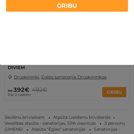
GRIBU
Spēkā vēl:
03
d.
14
st.
17
min.
34
sek.
ĪPAŠAIS — 2, 4 vai 7 naktis JAUNAJĀ COMFORT+
korpusā ar ĒDINĀŠANU, SPA un PROCEDŪRĀM
DIVIEM
Druskininki
,
Eglės sanatorija Druskininkos
392€
492€
no
GRIBU
Par 2 naktīm
Skolēnu brīvlaikam
Atpūta Lieldienu brīvdienās
Veselības atpūta - sanatorijas, SPA viesnīcas
3 personu
ĢIMENEI
Atpūta "Egles" sanatorijās
Sanatorijas -