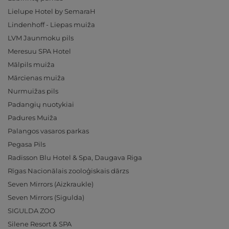
Lielupe Hotel by SemaraH
Lindenhoff - Liepas muiža
LVM Jaunmoku pils
Meresuu SPA Hotel
Mālpils muiža
Mārcienas muiža
Nurmuižas pils
Padangių nuotykiai
Padures Muiža
Palangos vasaros parkas
Pegasa Pils
Radisson Blu Hotel & Spa, Daugava Riga
Rīgas Nacionālais zooloģiskais dārzs
Seven Mirrors (Aizkraukle)
Seven Mirrors (Sigulda)
SIGULDA ZOO
Silene Resort & SPA