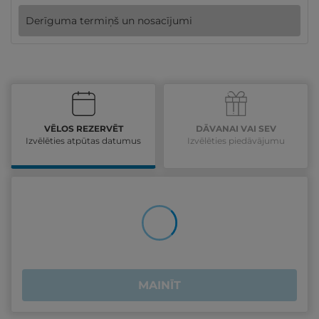
Derīguma termiņš un nosacījumi
VĒLOS REZERVĒT
DĀVANAI VAI SEV
Izvēlēties atpūtas datumus
Izvēlēties piedāvājumu
MAINĪT