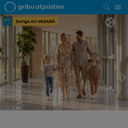
Derīgs Arī VASARĀ
Iepatikās šis piedāvājums?
Līdz brīnišķīgai atpūtai atlikuši tikai daži soļi
PĒRKU