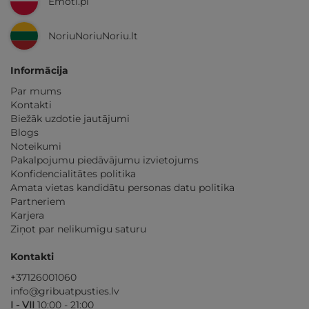
Emoti.pl
NoriuNoriuNoriu.lt
Informācija
Par mums
Kontakti
Biežāk uzdotie jautājumi
Blogs
Noteikumi
Pakalpojumu piedāvājumu izvietojums
Konfidencialitātes politika
Amata vietas kandidātu personas datu politika
Partneriem
Karjera
Ziņot par nelikumīgu saturu
Kontakti
+37126001060
info@gribuatpusties.lv
I - VII
10:00 - 21:00