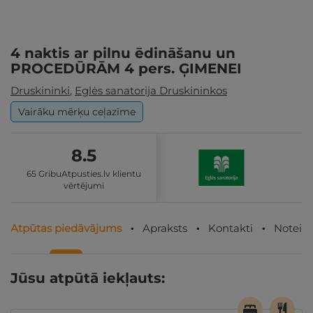
4 naktis ar pilnu ēdināšanu un
PROCEDŪRĀM 4 pers. ĢIMENEI
Druskininki
,
Eglės sanatorija Druskininkos
Vairāku mērķu ceļazīme
8.5
65 GribuAtpusties.lv klientu
vērtējumi
Atpūtas piedāvājums
Apraksts
Kontakti
Noteik
Jūsu atpūtā iekļauts: