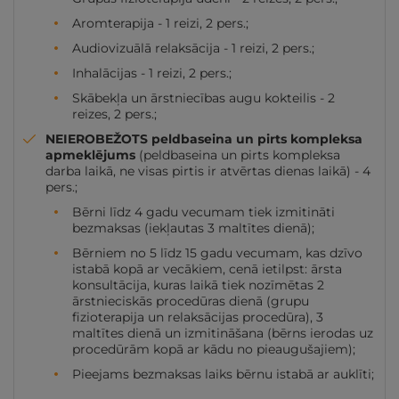
Aromterapija - 1 reizi, 2 pers.;
Audiovizuālā relaksācija - 1 reizi, 2 pers.;
Inhalācijas - 1 reizi, 2 pers.;
Skābekļa un ārstniecības augu kokteilis - 2
reizes, 2 pers.;
NEIEROBEŽOTS peldbaseina un pirts kompleksa
apmeklējums
(peldbaseina un pirts kompleksa
darba laikā, ne visas pirtis ir atvērtas dienas laikā) - 4
pers.;
Bērni līdz 4 gadu vecumam tiek izmitināti
bezmaksas (iekļautas 3 maltītes dienā);
Bērniem no 5 līdz 15 gadu vecumam, kas dzīvo
istabā kopā ar vecākiem, cenā ietilpst: ārsta
konsultācija, kuras laikā tiek nozīmētas 2
ārstnieciskās procedūras dienā (grupu
fizioterapija un relaksācijas procedūra), 3
maltītes dienā un izmitināšana (bērns ierodas uz
procedūrām kopā ar kādu no pieaugušajiem);
Pieejams bezmaksas laiks bērnu istabā ar auklīti;