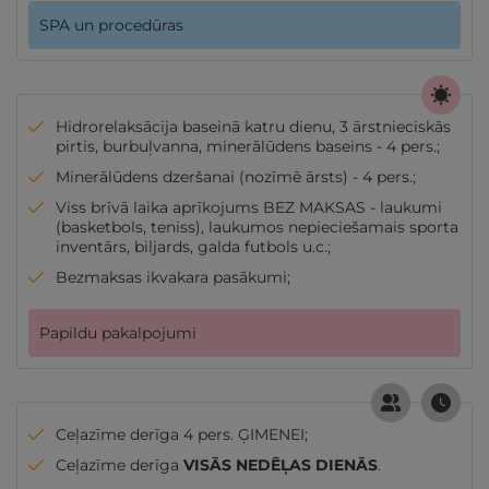
SPA un procedūras
Hidrorelaksācija baseinā katru dienu, 3 ārstnieciskās
pirtis, burbuļvanna, minerālūdens baseins - 4 pers.;
Minerālūdens dzeršanai (nozīmē ārsts) - 4 pers.;
Viss brīvā laika aprīkojums BEZ MAKSAS - laukumi
(basketbols, teniss), laukumos nepieciešamais sporta
inventārs, biljards, galda futbols u.c.;
Bezmaksas ikvakara pasākumi;
Papildu pakalpojumi
Ceļazīme derīga 4 pers. ĢIMENEI;
Ceļazīme derīga
VISĀS NEDĒĻAS DIENĀS
.