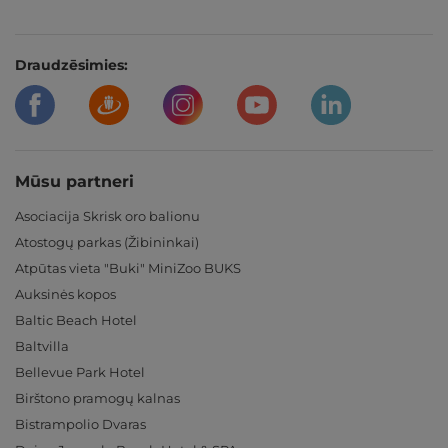
Draudzēsimies:
Mūsu partneri
Asociacija Skrisk oro balionu
Atostogų parkas (Žibininkai)
Atpūtas vieta "Buki" MiniZoo BUKS
Auksinės kopos
Baltic Beach Hotel
Baltvilla
Bellevue Park Hotel
Birštono pramogų kalnas
Bistrampolio Dvaras