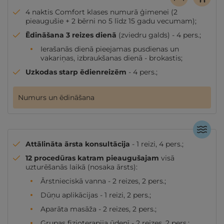
4 naktis Comfort klases numurā ģimenei (2
pieaugušie + 2 bērni no 5 līdz 15 gadu vecumam);
Ēdināšana 3 reizes dienā
(zviedru galds) - 4 pers.;
Ierašanās dienā pieejamas pusdienas un
vakariņas, izbraukšanas dienā - brokastis;
Uzkodas starp ēdienreizēm
- 4 pers.;
Numurs un ēdināšana
Attālināta ārsta konsultācija
- 1 reizi, 4 pers.;
12 procedūras katram pieaugušajam
visā
uzturēšanās laikā (nosaka ārsts):
Ārstnieciskā vanna - 2 reizes, 2 pers.;
Dūņu aplikācijas - 1 reizi, 2 pers.;
Aparāta masāža - 2 reizes, 2 pers.;
Grupas fizioterapija ūdenī - 2 reizes, 2 pers.;