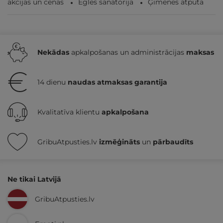
akcijas un cenas
Eglės sanatorija
Ģimenes atpūta
Nekādas
apkalpošanas un administrācijas
maksas
14 dienu
naudas atmaksas garantija
Kvalitatīva klientu
apkalpošana
GribuAtpusties.lv
izmēģināts
un
pārbaudīts
Ne tikai Latvijā
GribuAtpusties.lv