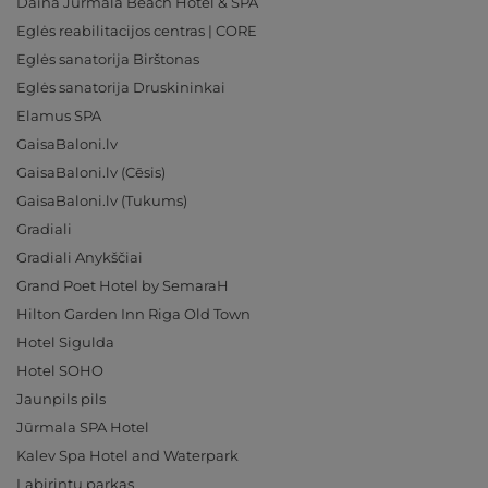
Daina Jurmala Beach Hotel & SPA
Eglės reabilitacijos centras | CORE
Eglės sanatorija Birštonas
Eglės sanatorija Druskininkai
Elamus SPA
GaisaBaloni.lv
GaisaBaloni.lv (Cēsis)
GaisaBaloni.lv (Tukums)
Gradiali
Gradiali Anykščiai
Grand Poet Hotel by SemaraH
Hilton Garden Inn Riga Old Town
Hotel Sigulda
Hotel SOHO
Jaunpils pils
Jūrmala SPA Hotel
Kalev Spa Hotel and Waterpark
Labirintų parkas