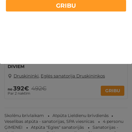
GRIBU
Spēkā vēl:
02
d.
15
st.
58
min.
26
sek.
ĪPAŠAIS — 2, 4 vai 7 naktis JAUNAJĀ COMFORT+
korpusā ar ĒDINĀŠANU, SPA un PROCEDŪRĀM
DIVIEM
Druskininki
,
Eglės sanatorija Druskininkos
392€
492€
no
GRIBU
Par 2 naktīm
Skolēnu brīvlaikam
Atpūta Lieldienu brīvdienās
Veselības atpūta - sanatorijas, SPA viesnīcas
4 personu
ĢIMENEI
Atpūta "Egles" sanatorijās
Sanatorijas -