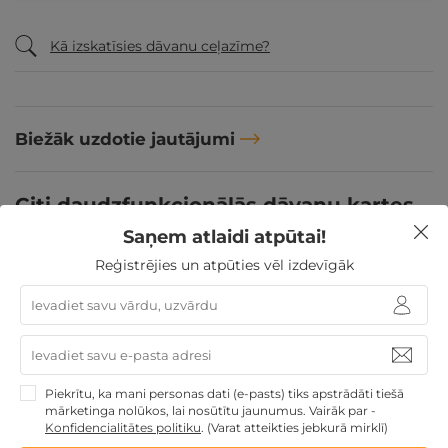
Kā izskatīsies dāvanu ceļazīme?
Biežāk uzdotie jautājumi
Citi daudzfunkcionālās dāvanu kartes
piedāvājumi:
Saņem atlaidi atpūtai!
Reģistrējies un atpūties vēl izdevīgāk
Pārskatīt citus daudzfunkcionālās dāvanu kartes
TOP piedāvājumus
Līdzīgi atpūtas piedāvājumi
Piekrītu, ka mani personas dati (e-pasts) tiks apstrādāti tiešā
ĪPAŠAIS!
- 20%
mārketinga nolūkos, lai nosūtītu jaunumus. Vairāk par -
Konfidencialitātes politiku
.
(Varat atteikties jebkurā mirklī)
Atpūtas piedāvājums
Apraksts
Kontakti
Noteikumi
Atsa