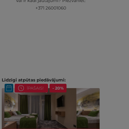
Vai ir kādi jautājumi? Piezvaniet:
+371 26001060
Līdzīgi atpūtas piedāvājumi:
ĪPAŠAIS!
- 20%