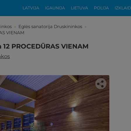
LATVIJA
IGAUNIJA
LIETUVA
POLIJA
IZKLAI
ninkos
»
Eglės sanatorija Druskininkos
»
RAS VIENAM
 un 12 PROCEDŪRAS VIENAM
nkos
tikās šis piedāvājums?
ķīgai atpūtai atlikuši tikai daži soļi