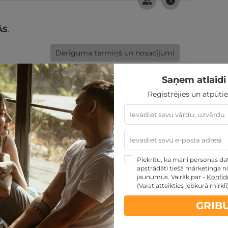
ĀS
.
Derīguma termiņš un nosacījumi
Saņem atlaidi 
Reģistrējies un atpūtie
DĀVANAI VAI SEV
Izvēlēties piedāvājumu
Piekrītu, ka mani personas dati
apstrādāti tiešā mārketinga no
jaunumus. Vairāk par -
Konfide
(Varat atteikties jebkurā mirklī
GRIB