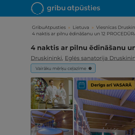
GribuAtpusties
»
Lietuva
»
Viesnīcas Druski
4 naktis ar pilnu ēdināšanu un 12 PROCEDŪ
4 naktis ar pilnu ēdināšanu
Druskininki
,
Eglės sanatorija Druskini
Vairāku mērķu ceļazīme
?
Derīgs arī VASARĀ
Iepa
Līdz brīniš