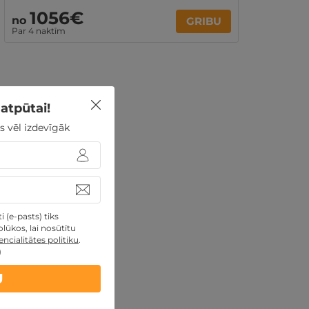
1056€
no
GRIBU
Par 4 naktīm
atpūtai!
s vēl izdevīgāk
 (e-pasts) tiks
lūkos, lai nosūtītu
ncialitātes politiku
.
)
U