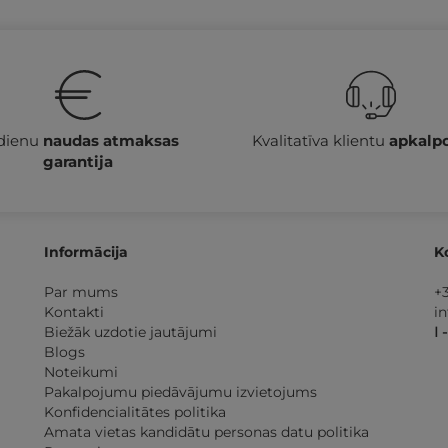
 dienu
naudas atmaksas
Kvalitatīva klientu
apkalp
garantija
Informācija
K
Par mums
+
Kontakti
i
Biežāk uzdotie jautājumi
I 
Blogs
Noteikumi
Pakalpojumu piedāvājumu izvietojums
Konfidencialitātes politika
Amata vietas kandidātu personas datu politika