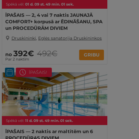
Spēkā vēl:
01
d.
09
st.
49
min.
00
sek.
ĪPAŠAIS — 2, 4 vai 7 naktis JAUNAJĀ
COMFORT+ korpusā ar ĒDINĀŠANU, SPA
un PROCEDŪRĀM DIVIEM
Druskininki
,
Eglės sanatorija Druskininkos
392€
492€
no
GRIBU
Par 2 naktīm
ĪPAŠAIS!
Spēkā vēl:
11
d.
09
st.
49
min.
00
sek.
ĪPAŠAIS — 2 naktis ar maltītēm un 6
PROCEDŪRAS DIVIEM