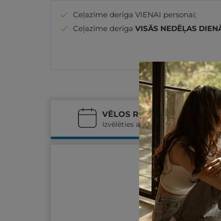
Ceļazīme derīga VIENAI personai;
Ceļazīme derīga
VISĀS NEDĒĻAS DIEN
VĒLOS REZERVĒT
Izvēlēties atpūtas datumus