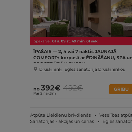
Spēkā vēl:
01
d.
09
st.
49
min.
00
sek.
ĪPAŠAIS — 2, 4 vai 7 naktis JAUNAJĀ
COMFORT+ korpusā ar ĒDINĀŠANU, SPA u
PROCEDŪRĀM DIVIEM
Druskininki
,
Eglės sanatorija Druskininkos
392€
492€
no
GRIBU
Par 2 naktīm
Atpūta Lieldienu brīvdienās
Veselības atpūt
Sanatorijas - akcijas un cenas
Eglės sanator