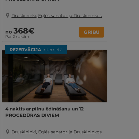
Druskininki
,
Eglės sanatorija Druskininkos
368€
no
GRIBU
Par 2 naktīm
REZERVĀCIJA
internetā
4 naktis ar pilnu ēdināšanu un 12
PROCEDŪRAS DIVIEM
Druskininki
,
Eglės sanatorija Druskininkos