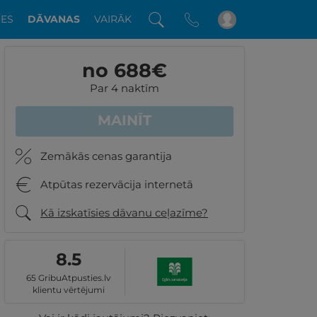
DES
DĀVANAS
VAIRĀK
no 688
€
Par 4 naktīm
MAINĪT
Zemākās cenas garantija
Atpūtas rezervācija internetā
Kā izskatīsies dāvanu ceļazīme?
8.5
65 GribuAtpusties.lv
klientu vērtējumi