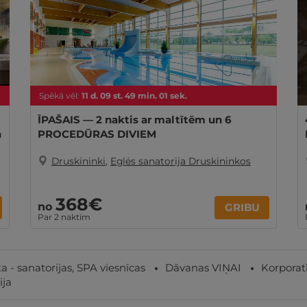
Spēkā vēl:
11
d.
09
st.
49
min.
00
sek.
ĪPAŠAIS — 2 naktis ar maltītēm un 6
n
PROCEDŪRAS DIVIEM
Druskininki
,
Eglės sanatorija Druskininkos
368€
no
GRIBU
Par 2 naktīm
a - sanatorijas, SPA viesnīcas
Dāvanas VIŅAI
Korporat
ija