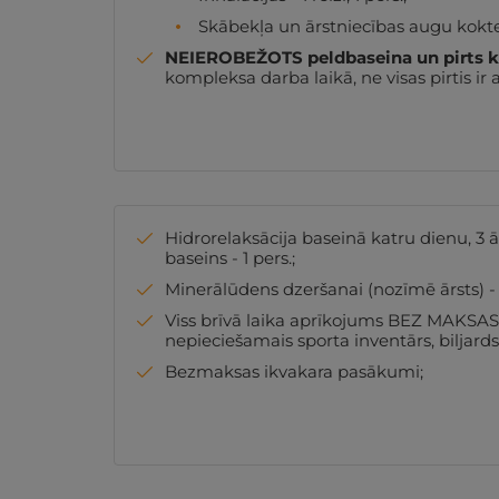
Skābekļa un ārstniecības augu kokteili
NEIEROBEŽOTS peldbaseina un pirts
kompleksa darba laikā, ne visas pirtis ir at
Hidrorelaksācija baseinā katru dienu, 3 
baseins - 1 pers.;
Minerālūdens dzeršanai (nozīmē ārsts) - 1
Viss brīvā laika aprīkojums BEZ MAKSAS 
nepieciešamais sporta inventārs, biljards,
Bezmaksas ikvakara pasākumi;