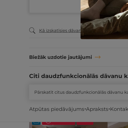
Kā izskatīsies dāvanu ceļazīme?
Biežāk uzdotie jautājumi
Citi daudzfunkcionālās dāvanu k
Pārskatīt citus daudzfunkcionālās dāvanu 
Līdzīgi atpūtas piedāvājumi
Atpūtas piedāvājums
Apraksts
Kontak
ĪPAŠAIS!
- 20%