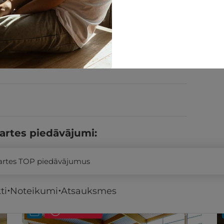
MAINĪT
artes piedāvājumi:
kartes TOP piedāvājumus
ti
Noteikumi
Atsauksmes
ĪPAŠAIS!