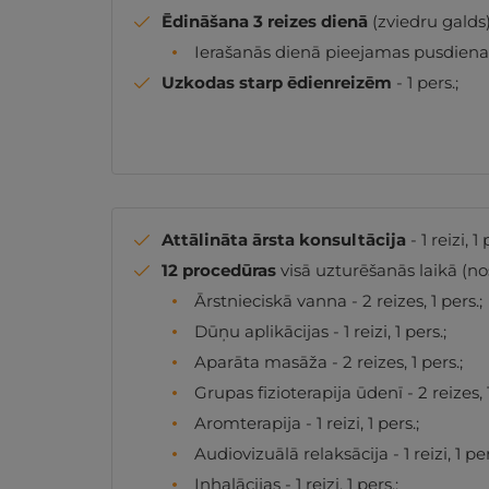
Ēdināšana 3 reizes dienā
(zviedru galds) 
Ierašanās dienā pieejamas pusdienas
Uzkodas starp ēdienreizēm
- 1 pers.;
Attālināta ārsta konsultācija
- 1 reizi, 1 
12 procedūras
visā uzturēšanās laikā (no
Ārstnieciskā vanna - 2 reizes, 1 pers.;
Dūņu aplikācijas - 1 reizi, 1 pers.;
Aparāta masāža - 2 reizes, 1 pers.;
Grupas fizioterapija ūdenī - 2 reizes, 1
Aromterapija - 1 reizi, 1 pers.;
Audiovizuālā relaksācija - 1 reizi, 1 per
Inhalācijas - 1 reizi, 1 pers.;