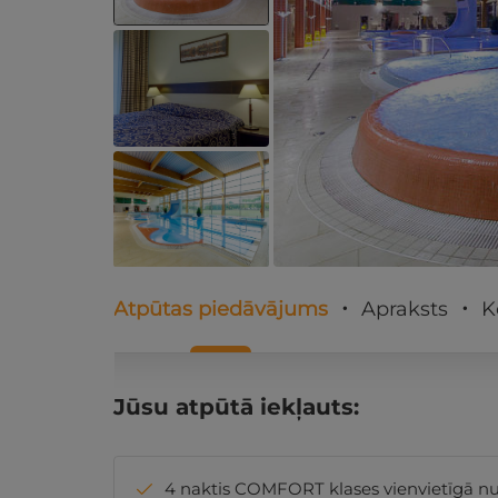
Atpūtas piedāvājums
Apraksts
K
Jūsu atpūtā iekļauts:
4 naktis COMFORT klases vienvietīgā nu