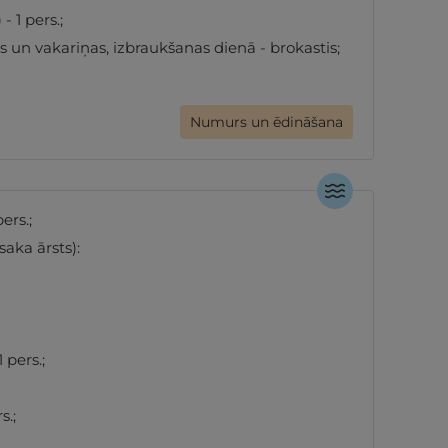
- 1 pers.;
 un vakariņas, izbraukšanas dienā - brokastis;
Numurs un ēdināšana
pers.;
saka ārsts):
 pers.;
s.;