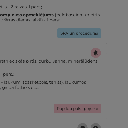
s - 2 reizes, 1 pers.;
 kompleksa apmeklējums
(peldbaseina un pirts
vērtas dienas laikā) - 1 pers.;
SPA un procedūras
ārstnieciskās pirtis, burbuļvanna, minerālūdens
 pers.;
- laukumi (basketbols, teniss), laukumos
 galda futbols u.c.;
Papildu pakalpojumi