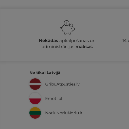
Nekādas
apkalpošanas un
14
administrācijas
maksas
Ne tikai Latvijā
GribuAtpusties.lv
Emoti.pl
NoriuNoriuNoriu.lt