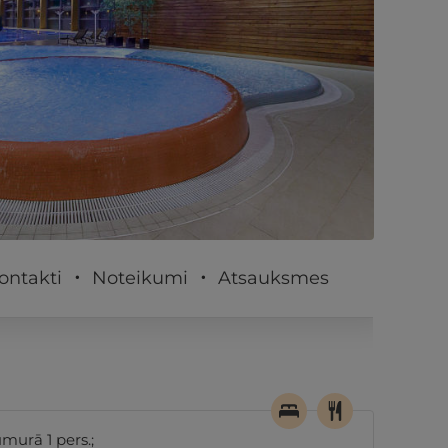
PĒRKU
ontakti
Noteikumi
Atsauksmes
murā 1 pers.;