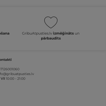
ošana
GribuAtpusties.lv
izmēģināts
un
pārbaudīts
ontakti
37126001060
nfo@gribuatpusties.lv
- VII
10:00 - 21:00