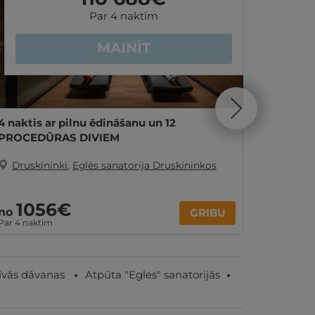
Par 4 naktīm
MAINĪT
4 naktis ar pilnu ēdināšanu un 12
4 nakti
PROCEDŪRAS DIVIEM
PROCED
Druskininki
,
Eglės sanatorija Druskininkos
Drusk
1056€
12
no
no
GRIBU
Par 4 naktīm
Par 4 nak
īvās dāvanas
Atpūta "Egles" sanatorijās