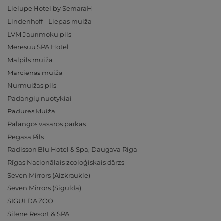
Lielupe Hotel by SemaraH
Lindenhoff - Liepas muiža
LVM Jaunmoku pils
Meresuu SPA Hotel
Mālpils muiža
Mārcienas muiža
Nurmuižas pils
Padangių nuotykiai
Padures Muiža
Palangos vasaros parkas
Pegasa Pils
Radisson Blu Hotel & Spa, Daugava Riga
Rīgas Nacionālais zooloģiskais dārzs
Seven Mirrors (Aizkraukle)
Seven Mirrors (Sigulda)
SIGULDA ZOO
Silene Resort & SPA