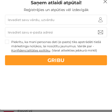
Saņem atlaidi atpūtai!
Reģistrējies un atpūties vēl izdevīgāk
Nekādas
apkalpošanas un administrācijas
maksas
14 dienu
naudas atmaksas garantija
Piekrītu, ka mani personas dati (e-pasts) tiks apstrādāti tiešā
mārketinga nolūkos, lai nosūtītu jaunumus. Vairāk par -
Konfidencialitātes politiku
.
(Varat atteikties jebkurā mirklī)
Kvalitatīva klientu
apkalpošana
GRIBU
GribuAtpusties.lv
izmēģināts
un
pārbaudīts
Ne tikai Latvijā
GribuAtpusties.lv
Emoti.pl