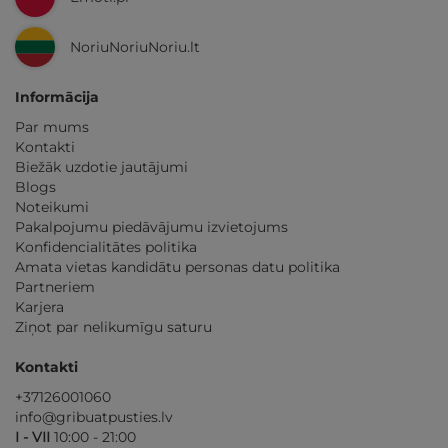
NoriuNoriuNoriu.lt
Informācija
Par mums
Kontakti
Biežāk uzdotie jautājumi
Blogs
Noteikumi
Pakalpojumu piedāvājumu izvietojums
Konfidencialitātes politika
Amata vietas kandidātu personas datu politika
Partneriem
Karjera
Ziņot par nelikumīgu saturu
Kontakti
+37126001060
info@gribuatpusties.lv
I - VII
10:00 - 21:00