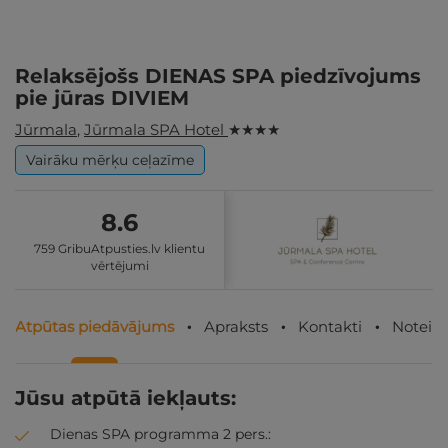
Relaksējošs DIENAS SPA piedzīvojums
pie jūras DIVIEM
Jūrmala
,
Jūrmala SPA Hotel
★ ★ ★ ★
Vairāku mērķu ceļazīme
8.6
759 GribuAtpusties.lv klientu
vērtējumi
Atpūtas piedāvājums
Apraksts
Kontakti
Noteik
Jūsu atpūtā iekļauts:
Dienas SPA programma 2 pers.: