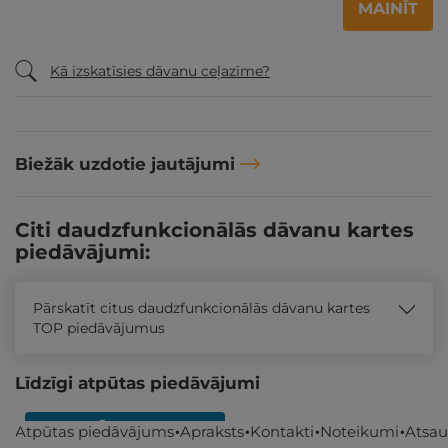
MAINĪT
Kā izskatīsies dāvanu ceļazīme?
Biežāk uzdotie jautājumi
Citi daudzfunkcionālās dāvanu kartes
piedāvājumi:
Pārskatīt citus daudzfunkcionālās dāvanu kartes
TOP piedāvājumus
Līdzīgi atpūtas piedāvājumi
REZERVĀCIJA
internetā
Atpūtas piedāvājums
Apraksts
Kontakti
Noteikumi
Atsa