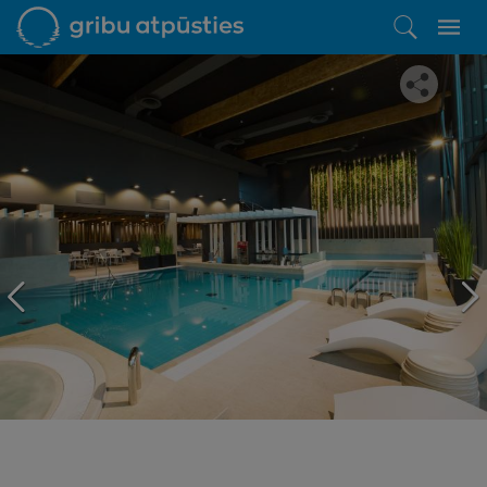
Iepatikās šis piedāvājums?
Līdz brīnišķīgai atpūtai atlikuši tikai daži soļi
PĒRKU