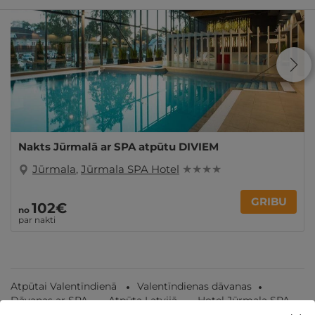
Nakts Jūrmalā ar SPA atpūtu DIVIEM
Jūrmala
,
Jūrmala SPA Hotel
★ ★ ★ ★
GRIBU
102€
no
par nakti
Atpūtai Valentīndienā
Valentīndienas dāvanas
Dāvanas ar SPA
Atpūta Latvijā
Hotel Jūrmala SPA
Wellness Oasis