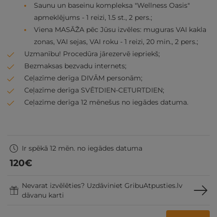
Saunu un baseinu kompleksa "Wellness Oasis"
apmeklējums - 1 reizi, 1.5 st., 2 pers.;
Viena MASĀŽA pēc Jūsu izvēles: muguras VAI kakla
zonas, VAI sejas, VAI roku - 1 reizi, 20 min., 2 pers.;
Uzmanību! Procedūra jārezervē iepriekš;
Bezmaksas bezvadu internets;
Ceļazīme derīga DIVĀM personām;
Ceļazīme derīga SVĒTDIEN-CETURTDIEN;
Ceļazīme derīga 12 mēnešus no iegādes datuma.
Ir spēkā 12 mēn. no iegādes datuma
120
€
Nevarat izvēlēties? Uzdāviniet GribuAtpusties.lv
dāvanu karti