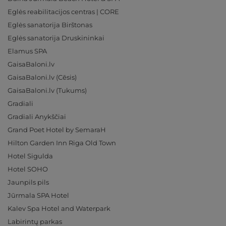
Eglės reabilitacijos centras | CORE
Eglės sanatorija Birštonas
Eglės sanatorija Druskininkai
Elamus SPA
GaisaBaloni.lv
GaisaBaloni.lv (Cēsis)
GaisaBaloni.lv (Tukums)
Gradiali
Gradiali Anykščiai
Grand Poet Hotel by SemaraH
Hilton Garden Inn Riga Old Town
Hotel Sigulda
Hotel SOHO
Jaunpils pils
Jūrmala SPA Hotel
Kalev Spa Hotel and Waterpark
Labirintų parkas