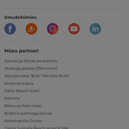
Draudzēsimies:
Mūsu partneri
Asociacija Skrisk oro balionu
Atostogų parkas (Žibininkai)
Atpūtas vieta "Buki" MiniZoo BUKS
Auksinės kopos
Baltic Beach Hotel
Baltvilla
Bellevue Park Hotel
Birštono pramogų kalnas
Bistrampolio Dvaras
Daina Jurmala Beach Hotel & SPA