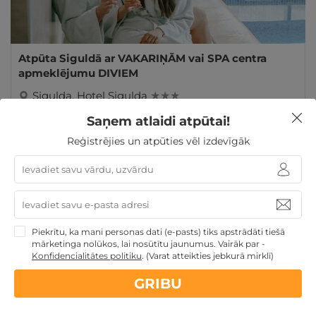
Atpūta Siguldā ar VAKARIŅĀM vai SPA centra
apmeklējumu DIVIEM
Sigulda
,
Hotel Sigulda
★ ★ ★
Saņem atlaidi atpūtai!
119€
140€
no
GRIBU
par nakti
Reģistrējies un atpūties vēl izdevīgāk
Atpūta Lieldienu brīvdienās
Dāvanas ar nakšņošanu
Romantiska atpūta pārim
Dāvanas līdz 100€
Atpūta
diviem
Atpūta Latvijā
Piekrītu, ka mani personas dati (e-pasts) tiks apstrādāti tiešā
mārketinga nolūkos, lai nosūtītu jaunumus. Vairāk par -
Konfidencialitātes politiku
.
(Varat atteikties jebkurā mirklī)
GRIBU
Nekādas
apkalpošanas un administrācijas
maksas