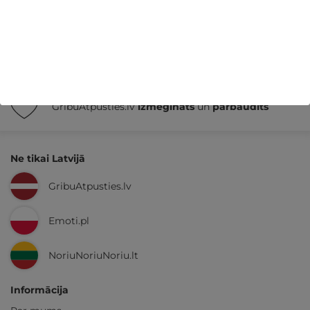
14 dienu
naudas atmaksas garantija
Kvalitatīva klientu
apkalpošana
GribuAtpusties.lv
izmēģināts
un
pārbaudīts
Ne tikai Latvijā
GribuAtpusties.lv
Emoti.pl
NoriuNoriuNoriu.lt
Informācija