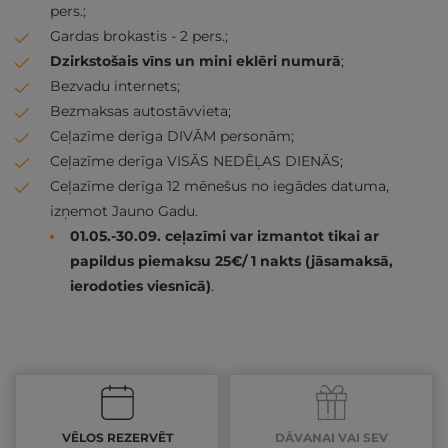
pers.;
Gardas brokastis - 2 pers.;
Dzirkstošais vīns un mini eklēri numurā
;
Bezvadu internets;
Bezmaksas autostāvvieta;
Ceļazīme derīga DIVĀM personām;
Ceļazīme derīga VISĀS NEDĒĻAS DIENĀS;
Ceļazīme derīga 12 mēnešus no iegādes datuma,
izņemot Jauno Gadu.
01.05.-30.09. ceļazīmi var izmantot tikai ar
papildus piemaksu 25€/ 1 nakts (jāsamaksā,
ierodoties viesnīcā)
.
VĒLOS REZERVĒT
DĀVANAI VAI SEV