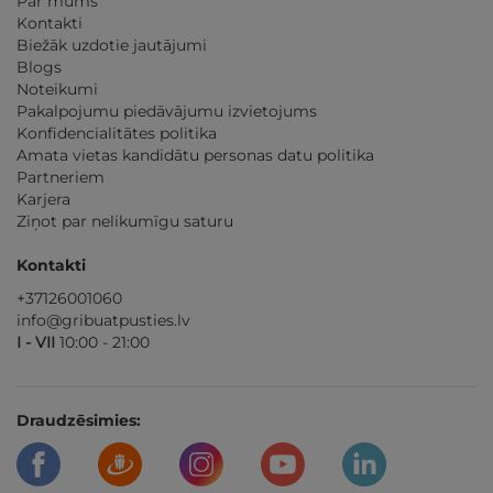
Par mums
Kontakti
Biežāk uzdotie jautājumi
Blogs
Noteikumi
Pakalpojumu piedāvājumu izvietojums
Konfidencialitātes politika
Amata vietas kandidātu personas datu politika
Partneriem
Karjera
Ziņot par nelikumīgu saturu
Kontakti
+37126001060
info@gribuatpusties.lv
I - VII
10:00 - 21:00
Draudzēsimies: