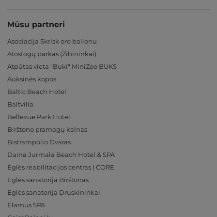
Mūsu partneri
Asociacija Skrisk oro balionu
Atostogų parkas (Žibininkai)
Atpūtas vieta "Buki" MiniZoo BUKS
Auksinės kopos
Baltic Beach Hotel
Baltvilla
Bellevue Park Hotel
Birštono pramogų kalnas
Bistrampolio Dvaras
Daina Jurmala Beach Hotel & SPA
Eglės reabilitacijos centras | CORE
Eglės sanatorija Birštonas
Eglės sanatorija Druskininkai
Elamus SPA