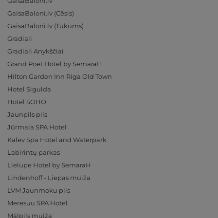
GaisaBaloni.lv
GaisaBaloni.lv (Cēsis)
GaisaBaloni.lv (Tukums)
Gradiali
Gradiali Anykščiai
Grand Poet Hotel by SemaraH
Hilton Garden Inn Riga Old Town
Hotel Sigulda
Hotel SOHO
Jaunpils pils
Jūrmala SPA Hotel
Kalev Spa Hotel and Waterpark
Labirintų parkas
Lielupe Hotel by SemaraH
Lindenhoff - Liepas muiža
LVM Jaunmoku pils
Meresuu SPA Hotel
Mālpils muiža