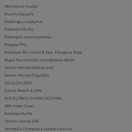
Mārcienas muiža
Nurmuižas pils
Padangių nuotykiai
Padures Muiža
Palangos vasaros parkas
Pegasa Pils
Radisson Blu Hotel & Spa, Daugava Riga
Rīgas Nacionālais zooloģiskais dārzs
Seven Mirrors (Aizkraukle)
Seven Mirrors (Sigulda)
SIGULDA ZOO
Silene Resort & SPA
SODELIŠKIŲ DVARO SODYBA
SPA Hotel Ezeri
Sventes Muiža
Tallinn Viimsi SPA
Ventspils Olimpiskā centra viesnīca