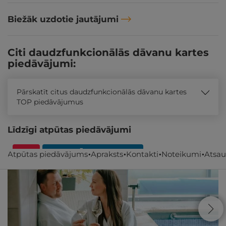
Biežāk uzdotie jautājumi
Citi daudzfunkcionālās dāvanu kartes
piedāvājumi:
Pārskatīt citus daudzfunkcionālās dāvanu kartes
TOP piedāvājumus
Līdzīgi atpūtas piedāvājumi
- 15%
REZERVĀCIJA
internetā
Atpūtas piedāvājums
Apraksts
Kontakti
Noteikumi
Atsa