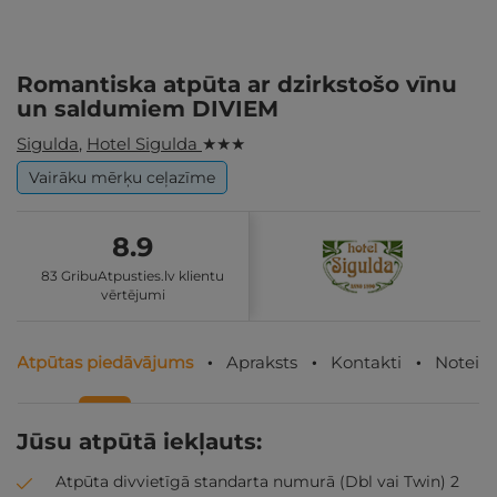
Romantiska atpūta ar dzirkstošo vīnu
un saldumiem DIVIEM
Sigulda
,
Hotel Sigulda
★ ★ ★
Vairāku mērķu ceļazīme
8.9
83 GribuAtpusties.lv klientu
vērtējumi
Atpūtas piedāvājums
Apraksts
Kontakti
Noteik
Jūsu atpūtā iekļauts:
Atpūta divvietīgā standarta numurā (Dbl vai Twin) 2