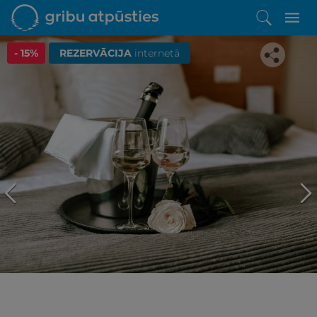
- 15%
REZERVĀCIJA
internetā
Iepatikās šis piedāvājums?
Līdz brīnišķīgai atpūtai atlikuši tikai daži soļi
PĒRKU