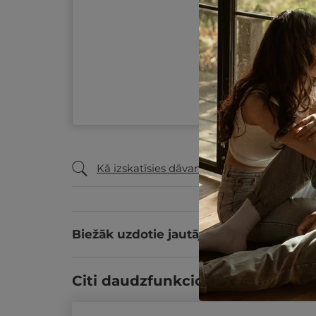
Kā izskatīsies dāvanu ceļazīme?
Biežāk uzdotie jautājumi
Citi daudzfunkcionālās dāvanu k