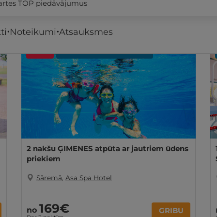
kartes TOP piedāvājumus
ti
Noteikumi
Atsauksmes
- 22%
REZERVĀCIJA
internetā
2 nakšu ĢIMENES atpūta ar jautriem ūdens
priekiem
Sāremā
,
Asa Spa Hotel
169€
no
GRIBU