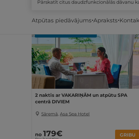
Pārskatīt citus daudzfunkcionālās dāvanu 
Līdzīgi atpūtas piedāvājumi
Atpūtas piedāvājums
Apraksts
Kontak
REZERVĀCIJA
internetā
2 naktis ar VAKARIŅĀM un atpūtu SPA
centrā DIVIEM
Sāremā
,
Asa Spa Hotel
179€
no
GRIBU