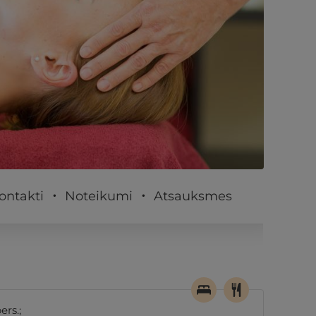
PĒRKU
ontakti
Noteikumi
Atsauksmes
ers.;