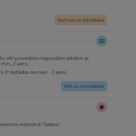
Numurs un ēdināšana
sāžu VAI procedūra nogurušām pēdām ar
 min., 2 pers.;
 (7 dažādas saunas) - 2 pers.;
SPA un procedūras
viesnīcas restorānā "Sabba";