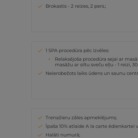
Brokastis - 2 reizes, 2 pers.;
1 SPA procedūra pēc izvēles:
Relaksējoša procedūra sejai ar ma
masāžu ar siltu sveču eļļu - 1 reizi, 30
Neierobežots laiks ūdens un saunu centrā
Trenažieru zāles apmeklējums;
Īpaša 10% atlaide A la carte ēdienkartei 
Halāti numurā;