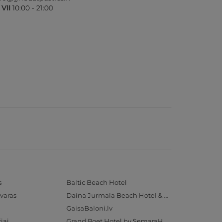
- VII
10:00 - 21:00
s
Baltic Beach Hotel
varas
Daina Jurmala Beach Hotel & SPA
GaisaBaloni.lv
iai
Grand Poet Hotel by SemaraH