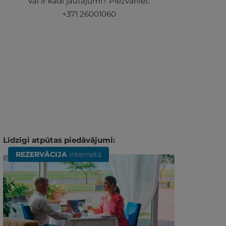
Vai ir kādi jautājumi? Piezvaniet:
+371 26001060
Līdzīgi atpūtas piedāvājumi:
REZERVĀCIJA
internetā