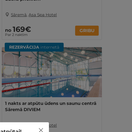
Sāremā
,
Asa Spa Hotel
169€
no
GRIBU
Par 2 naktīm
REZERVĀCIJA
internetā
1 nakts ar atpūtu ūdens un saunu centrā
Sāremā DIVIEM
Sāremā
,
Asa Spa Hotel
atpūtai!