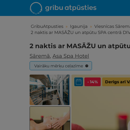
GribuAtpusties
»
Igaunija
»
Viesnīcas Sārem
2 naktis ar MASĀŽU un atpūtu SPA centrā DI
2 naktis ar MASĀŽU un atpūt
Sāremā
,
Asa Spa Hotel
Vairāku mērķu ceļazīme
?
- 14%
Derīgs arī
Iepa
Līdz brīniš