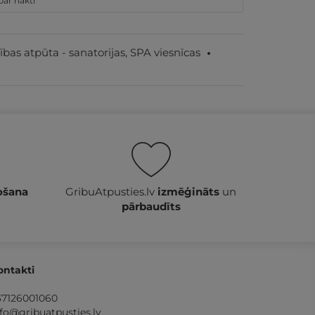
par nakti
par nakti
ības atpūta - sanatorijas, SPA viesnīcas
ošana
GribuAtpusties.lv
izmēģināts
un
pārbaudīts
ontakti
37126001060
nfo@gribuatpusties.lv