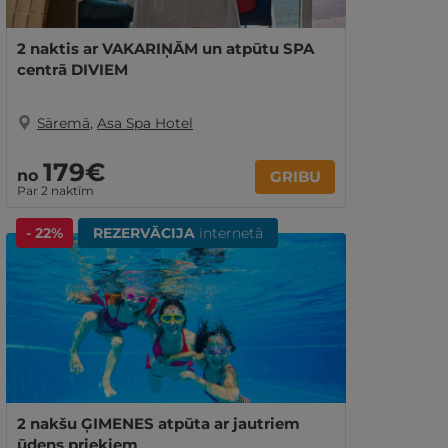
2 naktis ar VAKARIŅĀM un atpūtu SPA
centrā DIVIEM
Sāremā
,
Asa Spa Hotel
179€
no
GRIBU
Par 2 naktīm
- 22%
REZERVĀCIJA
internetā
2 nakšu ĢIMENES atpūta ar jautriem
ūdens priekiem