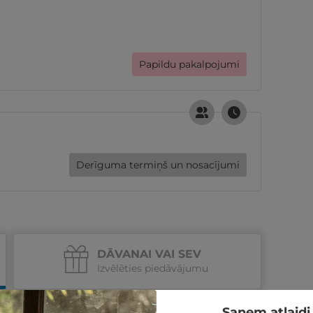
Papildu pakalpojumi
Derīguma termiņš un nosacījumi
DĀVANAI VAI SEV
Izvēlēties piedāvājumu
Saņem atlaidi 