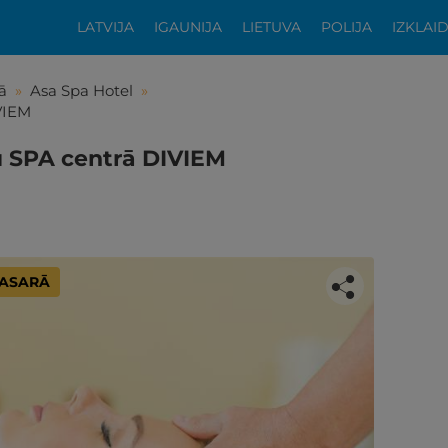
LATVIJA
IGAUNIJA
LIETUVA
POLIJA
IZKLAI
ā
»
Asa Spa Hotel
»
VIEM
u SPA centrā DIVIEM
 VASARĀ
tikās šis piedāvājums?
ķīgai atpūtai atlikuši tikai daži soļi