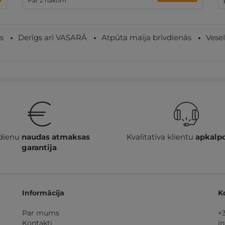
Par 2 naktīm
s
Derīgs arī VASARĀ
Atpūta maija brīvdienās
Vesel
 dienu
naudas atmaksas
Kvalitatīva klientu
apkalp
garantija
Informācija
K
Par mums
+
Kontakti
i