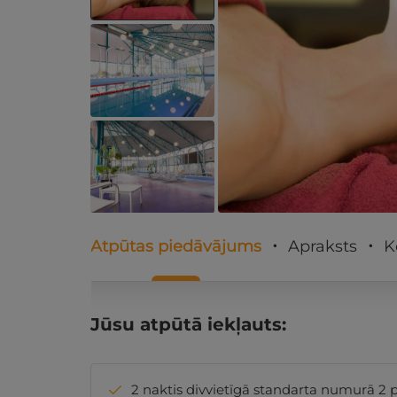
Atpūtas piedāvājums
Apraksts
K
Jūsu atpūtā iekļauts:
2 naktis divvietīgā standarta numurā 2 p