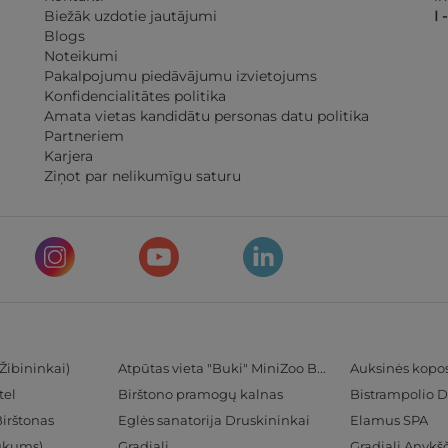
Biežāk uzdotie jautājumi
I 
Blogs
Noteikumi
Pakalpojumu piedāvājumu izvietojums
Konfidencialitātes politika
Amata vietas kandidātu personas datu politika
Partneriem
Karjera
Ziņot par nelikumīgu saturu
Žibininkai)
Atpūtas vieta "Buki" MiniZoo BUKS
Auksinės kopo
tel
Birštono pramogų kalnas
Bistrampolio D
Birštonas
Eglės sanatorija Druskininkai
Elamus SPA
Tukums)
Gradiali
Gradiali Anykšč