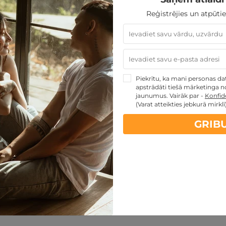
Reģistrējies un atpūtie
MAINĪT
Piekrītu, ka mani personas dati
apstrādāti tiešā mārketinga no
jaunumus. Vairāk par -
Konfide
(Varat atteikties jebkurā mirklī
GRIB
artes piedāvājumi: