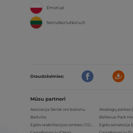
Emoti.pl
NoriuNoriuNoriu.lt
Draudzēsimies:
Mūsu partneri
Asociacija Skrisk oro balionu
Atostogų parkas (
Baltvilla
Bellevue Park Ho
Eglės reabilitacijos centras | CORE
Eglės sanatorija 
GaisaBaloni.lv (Cēsis)
GaisaBaloni.lv (