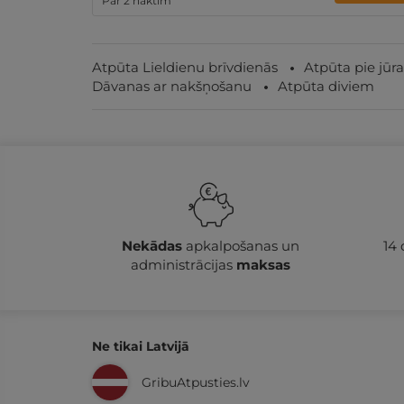
Par 2 naktīm
Atpūta Lieldienu brīvdienās
Atpūta pie jūra
Dāvanas ar nakšņošanu
Atpūta diviem
Nekādas
apkalpošanas un
14
administrācijas
maksas
Ne tikai Latvijā
GribuAtpusties.lv