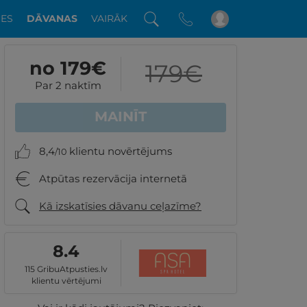
DES
DĀVANAS
VAIRĀK
no 179
€
179
€
Par 2 naktīm
MAINĪT
8,4
klientu novērtējums
/10
Atpūtas rezervācija internetā
Kā izskatīsies dāvanu ceļazīme?
8.4
115 GribuAtpusties.lv
klientu vērtējumi