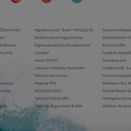
Žibininkai)
Atpūtas vieta "Buki" MiniZoo BUKS
Auksinės kopo
tel
Birštono pramogų kalnas
Bistrampolio D
Birštonas
Eglės sanatorija Druskininkai
Elamus SPA
Tukums)
Gradiali
Gradiali Anykšč
Hotel SOHO
Jaunpils pils
Lielupe Hotel by SemaraH
Lindenhoff - L
Mārcienas muiža
Nurmuižas pil
 parkas
Pegasa Pils
gulda)
SIGULDA ZOO
Silene Resort 
Tallinn Viimsi SPA
spaa
Wellton Riga Hotel & SPA
Wellton Rivers