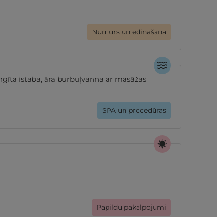
Numurs un ēdināšana
gīta istaba, āra burbuļvanna ar masāžas
SPA un procedūras
Papildu pakalpojumi