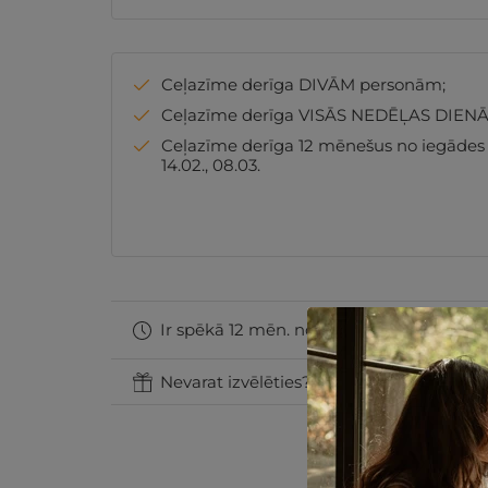
Ceļazīme derīga DIVĀM personām;
Ceļazīme derīga VISĀS NEDĒĻAS DIENĀ
Ceļazīme derīga 12 mēnešus no iegādes datu
14.02., 08.03.
Ir spēkā 12 mēn. no iegādes datuma
Nevarat izvēlēties? Uzdāviniet GribuAtpu