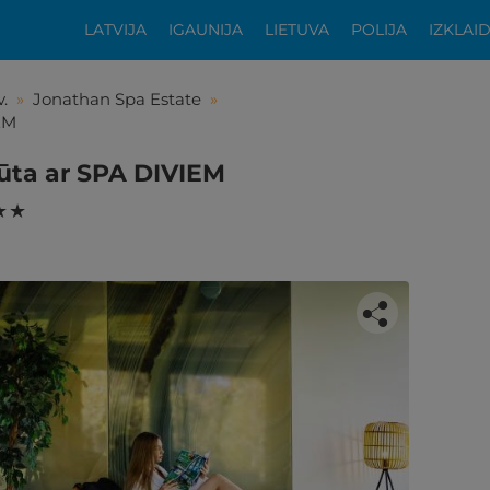
LATVIJA
IGAUNIJA
LIETUVA
POLIJA
IZKLAI
.
»
Jonathan Spa Estate
»
EM
ūta ar SPA DIVIEM
★ ★
tikās šis piedāvājums?
ķīgai atpūtai atlikuši tikai daži soļi