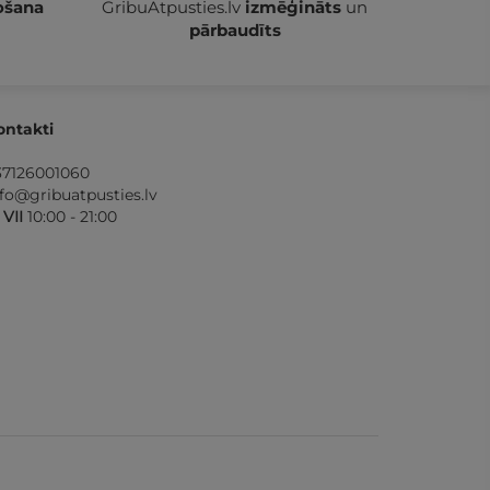
ošana
GribuAtpusties.lv
izmēģināts
un
pārbaudīts
ontakti
37126001060
nfo@gribuatpusties.lv
- VII
10:00 - 21:00