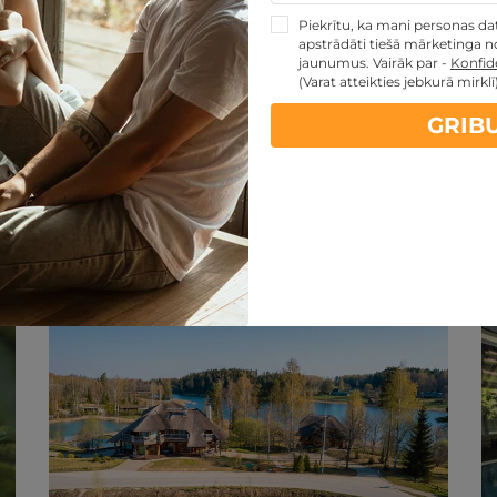
Piekrītu, ka mani personas dati
apstrādāti tiešā mārketinga no
jaunumus. Vairāk par -
Konfide
(Varat atteikties jebkurā mirklī
GRIB
artes piedāvājumi:
kartes TOP piedāvājumus
ti
Noteikumi