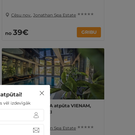
★ ★ ★ ★ ★
Cēsu nov.
,
Jonathan Spa Estate
39€
GRIBU
no
atpūtai!
s vēl izdevīgāk
Grezna ★★★★★ SPA atpūta VIENAM,
DIVIEM vai ĢIMENEI
★ ★ ★ ★ ★
Cēsu nov.
,
Jonathan Spa Estate