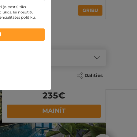
 (e-pasts) tiks
10€
GRIBU
no
lūkos, lai nosūtītu
ncialitātes politiku
.
)
U
Dalīties
235
€
MAINĪT