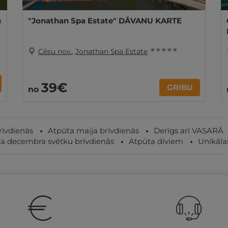
u
"Jonathan Spa Estate" DĀVANU KARTE
★ ★ ★ ★ ★
Cēsu nov.
,
Jonathan Spa Estate
39€
GRIBU
no
rīvdienās
Atpūta maija brīvdienās
Derīgs arī VASARĀ
a decembra svētku brīvdienās
Atpūta diviem
Unikālas