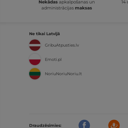
Nekādas
apkalpošanas un
14
administrācijas
maksas
Ne tikai Latvijā
GribuAtpusties.lv
Emoti.pl
NoriuNoriuNoriu.lt
Draudzēsimies: