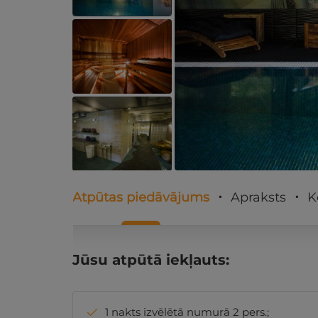
Atpūtas piedāvājums
Apraksts
K
Jūsu atpūtā iekļauts:
1 nakts izvēlētā numurā 2 pers.;