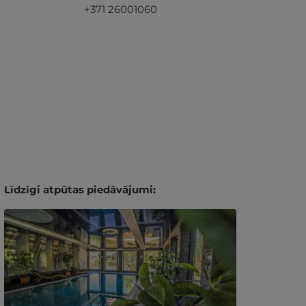
+371 26001060
Līdzīgi atpūtas piedāvājumi: