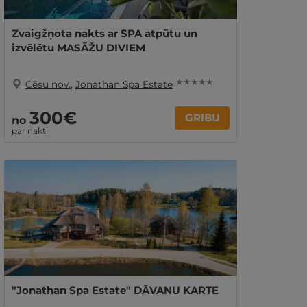
Zvaigžņota nakts ar SPA atpūtu un
izvēlētu MASĀŽU DIVIEM
★ ★ ★ ★ ★
Cēsu nov.
,
Jonathan Spa Estate
300€
GRIBU
no
par nakti
"Jonathan Spa Estate" DĀVANU KARTE