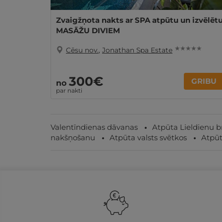
Zvaigžņota nakts ar SPA atpūtu un izvēlēt
MASĀŽU DIVIEM
★ ★ ★ ★ ★
Cēsu nov.
,
Jonathan Spa Estate
300€
GRIBU
no
par nakti
Valentīndienas dāvanas
Atpūta Lieldienu b
nakšņošanu
Atpūta valsts svētkos
Atpūt