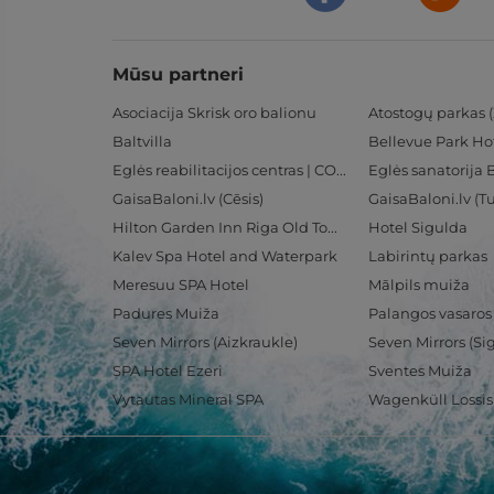
Mūsu partneri
Asociacija Skrisk oro balionu
Atostogų parkas (
Baltvilla
Bellevue Park Ho
Eglės reabilitacijos centras | CORE
Eglės sanatorija 
GaisaBaloni.lv (Cēsis)
GaisaBaloni.lv (
Hilton Garden Inn Riga Old Town
Hotel Sigulda
Kalev Spa Hotel and Waterpark
Labirintų parkas
Meresuu SPA Hotel
Mālpils muiža
Padures Muiža
Palangos vasaros
Seven Mirrors (Aizkraukle)
Seven Mirrors (Si
SPA Hotel Ezeri
Sventes Muiža
Vytautas Mineral SPA
Wagenküll Lossi