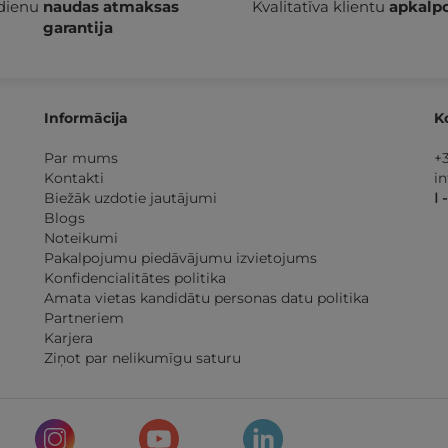
 dienu
naudas atmaksas
Kvalitatīva klientu
apkalp
garantija
Informācija
K
Par mums
+
Kontakti
i
Biežāk uzdotie jautājumi
I 
Blogs
Noteikumi
Pakalpojumu piedāvājumu izvietojums
Konfidencialitātes politika
Amata vietas kandidātu personas datu politika
Partneriem
Karjera
Ziņot par nelikumīgu saturu