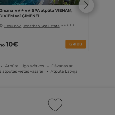
Grezna ★★★★★ SPA atpūta VIENAM,
Spēcino
DIVIEM vai ĢIMENEI
pirtnie
★ ★ ★ ★ ★
Cēsu nov.
,
Jonathan Spa Estate
Cēsu 
10€
210
GRIBU
no
Atpūtai Līgo svētkos
Dāvanas ar
 atpūtas vietas vasarai
Atpūta Latvijā