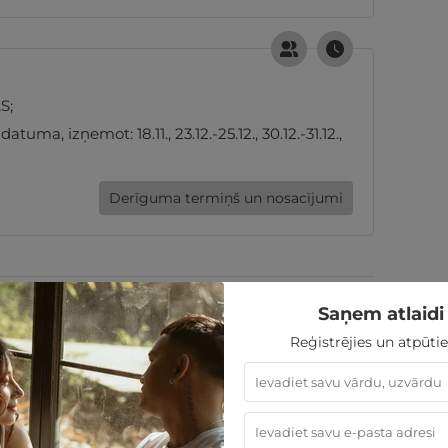
S;
ma, izņemot: 18.11., 23.12.-25.12., 30.12.-31.12.,
Derīguma termiņš un nosacījumi
235
€
Saņem atlaidi 
Reģistrējies un atpūtie
sties.lv dāvanu karti
MAINĪT