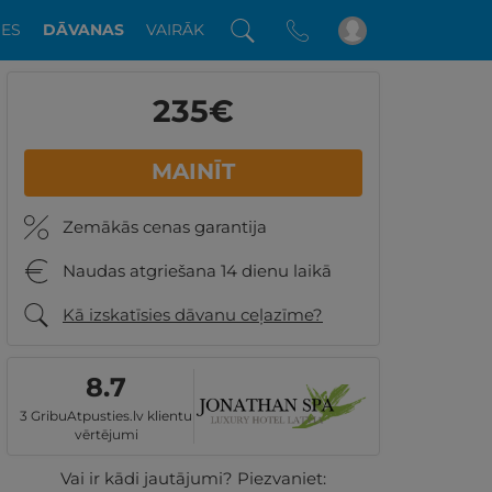
DES
DĀVANAS
VAIRĀK
235
€
MAINĪT
Zemākās cenas garantija
Naudas atgriešana 14 dienu laikā
Kā izskatīsies dāvanu ceļazīme?
8.7
3 GribuAtpusties.lv klientu
vērtējumi
Vai ir kādi jautājumi? Piezvaniet: