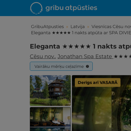
GribuAtpusties
»
Latvija
»
Viesnīcas Cēsu nov
Eleganta ★★★★★ 1 nakts atpūta ar SPA DIVI
Eleganta ★★★★★ 1 nakts atp
Cēsu nov.
,
Jonathan Spa Estate
★ ★ ★ 
Vairāku mērķu ceļazīme
?
Derīgs arī VASARĀ
Iepa
Līdz brīniš