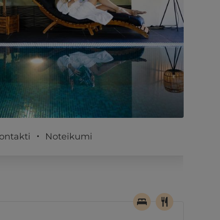
PĒRKU
ontakti
Noteikumi