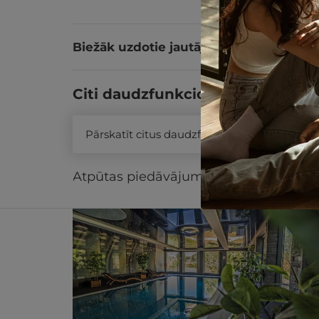
Biežāk uzdotie jautājumi
Citi daudzfunkcionālās dāvanu k
Pārskatīt citus daudzfunkcionālās dāvanu 
Līdzīgi atpūtas piedāvājumi
Atpūtas piedāvājums
Apraksts
Kontak