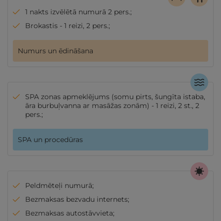
1 nakts izvēlētā numurā 2 pers.;
Brokastis - 1 reizi, 2 pers.;
Numurs un ēdināšana
SPA zonas apmeklējums (somu pirts, šungīta istaba,
āra burbuļvanna ar masāžas zonām) - 1 reizi, 2 st., 2
pers.;
SPA un procedūras
Peldmēteļi numurā;
Bezmaksas bezvadu internets;
Bezmaksas autostāvvieta;