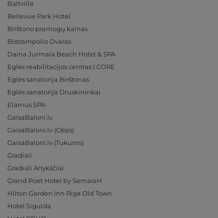
Baltvilla
Bellevue Park Hotel
Birštono pramogų kalnas
Bistrampolio Dvaras
Daina Jurmala Beach Hotel & SPA
Eglės reabilitacijos centras | CORE
Eglės sanatorija Birštonas
Eglės sanatorija Druskininkai
Elamus SPA
GaisaBaloni.lv
GaisaBaloni.lv (Cēsis)
GaisaBaloni.lv (Tukums)
Gradiali
Gradiali Anykščiai
Grand Poet Hotel by SemaraH
Hilton Garden Inn Riga Old Town
Hotel Sigulda