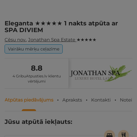
Eleganta ★★★★★ 1 nakts atpūta ar
SPA DIVIEM
Cēsu nov.
,
Jonathan Spa Estate
★ ★ ★ ★ ★
Vairāku mērķu ceļazīme
8.8
4 GribuAtpusties.lv klientu
vērtējumi
Atpūtas piedāvājums
Apraksts
Kontakti
Noteik
Jūsu atpūtā iekļauts: