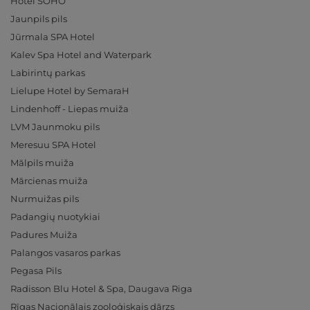
Hotel SOHO
Jaunpils pils
Jūrmala SPA Hotel
Kalev Spa Hotel and Waterpark
Labirintų parkas
Lielupe Hotel by SemaraH
Lindenhoff - Liepas muiža
LVM Jaunmoku pils
Meresuu SPA Hotel
Mālpils muiža
Mārcienas muiža
Nurmuižas pils
Padangių nuotykiai
Padures Muiža
Palangos vasaros parkas
Pegasa Pils
Radisson Blu Hotel & Spa, Daugava Riga
Rīgas Nacionālais zooloģiskais dārzs