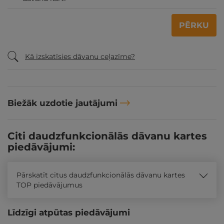
PĒRKU
Kā izskatīsies dāvanu ceļazīme?
Biežāk uzdotie jautājumi
Citi daudzfunkcionālās dāvanu kartes
piedāvājumi:
Pārskatīt citus daudzfunkcionālās dāvanu kartes
TOP piedāvājumus
Līdzīgi atpūtas piedāvājumi