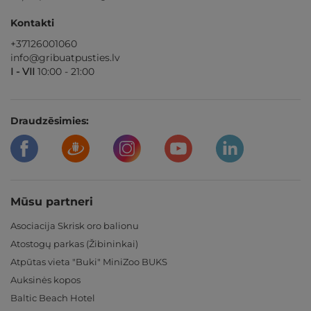
Kontakti
+37126001060
info@gribuatpusties.lv
I - VII
10:00 - 21:00
Draudzēsimies:
Mūsu partneri
Asociacija Skrisk oro balionu
Atostogų parkas (Žibininkai)
Atpūtas vieta "Buki" MiniZoo BUKS
Auksinės kopos
Baltic Beach Hotel