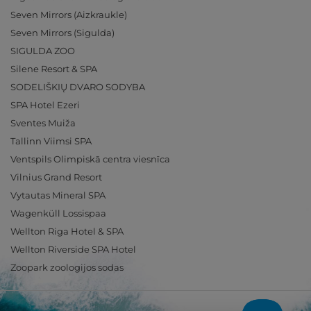
Seven Mirrors (Aizkraukle)
Seven Mirrors (Sigulda)
SIGULDA ZOO
Silene Resort & SPA
SODELIŠKIŲ DVARO SODYBA
SPA Hotel Ezeri
Sventes Muiža
Tallinn Viimsi SPA
Ventspils Olimpiskā centra viesnīca
Vilnius Grand Resort
Vytautas Mineral SPA
Wagenküll Lossispaa
Wellton Riga Hotel & SPA
Wellton Riverside SPA Hotel
Zoopark zoologijos sodas