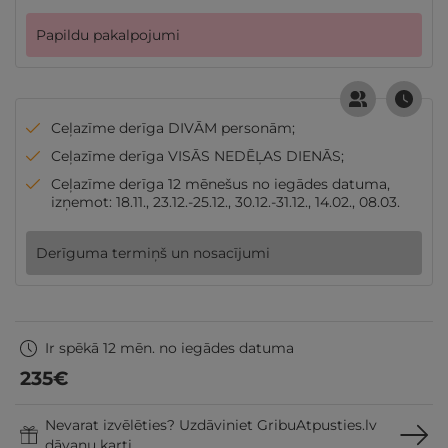
Papildu pakalpojumi
Ceļazīme derīga DIVĀM personām;
Ceļazīme derīga VISĀS NEDĒĻAS DIENĀS;
Ceļazīme derīga 12 mēnešus no iegādes datuma,
izņemot: 18.11., 23.12.-25.12., 30.12.-31.12., 14.02., 08.03.
Derīguma termiņš un nosacījumi
Ir spēkā 12 mēn. no iegādes datuma
235
€
Nevarat izvēlēties? Uzdāviniet GribuAtpusties.lv
dāvanu karti