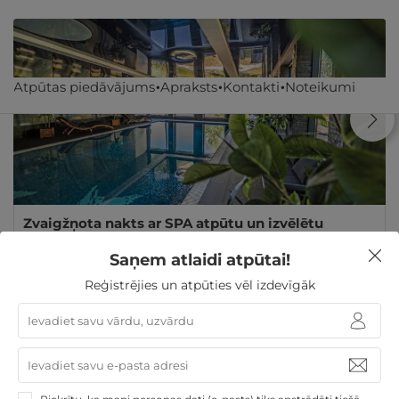
Atpūtas piedāvājums
Apraksts
Kontakti
Noteikumi
Zvaigžņota nakts ar SPA atpūtu un izvēlētu
MASĀŽU DIVIEM
Saņem atlaidi atpūtai!
Cēsu nov.
,
Jonathan Spa Estate
★ ★ ★ ★ ★
Reģistrējies un atpūties vēl izdevīgāk
GRIBU
300€
no
par nakti