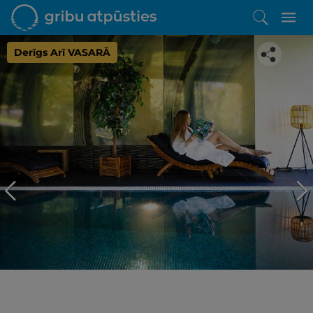
Derīgs Arī VASARĀ
Iepatikās šis piedāvājums?
Līdz brīnišķīgai atpūtai atlikuši tikai daži soļi
PĒRKU