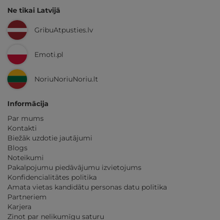
Ne tikai Latvijā
GribuAtpusties.lv
Emoti.pl
NoriuNoriuNoriu.lt
Informācija
Par mums
Kontakti
Biežāk uzdotie jautājumi
Blogs
Noteikumi
Pakalpojumu piedāvājumu izvietojums
Konfidencialitātes politika
Amata vietas kandidātu personas datu politika
Partneriem
Karjera
Ziņot par nelikumīgu saturu