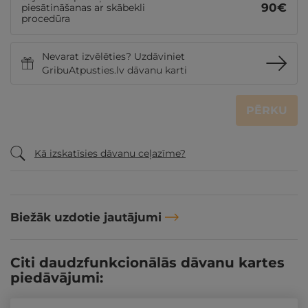
90
€
piesātināšanas ar skābekli
procedūra
Nevarat izvēlēties? Uzdāviniet
GribuAtpusties.lv dāvanu karti
PĒRKU
Kā izskatīsies dāvanu ceļazīme?
Biežāk uzdotie jautājumi
Citi daudzfunkcionālās dāvanu kartes
piedāvājumi: