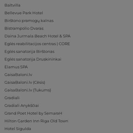
Baltvilla
Bellevue Park Hotel
Birštono pramogų kalnas
Bistrampolio Dvaras
Daina Jurmala Beach Hotel & SPA
Eglės reabilitacijos centras | CORE
Eglės sanatorija Birštonas
Eglės sanatorija Druskininkai
Elamus SPA
GaisaBaloni.lv
GaisaBaloni.lv (Cēsis)
GaisaBaloni.lv (Tukums)
Gradiali
Gradiali Anykščiai
Grand Poet Hotel by SemaraH
Hilton Garden Inn Riga Old Town
Hotel Sigulda