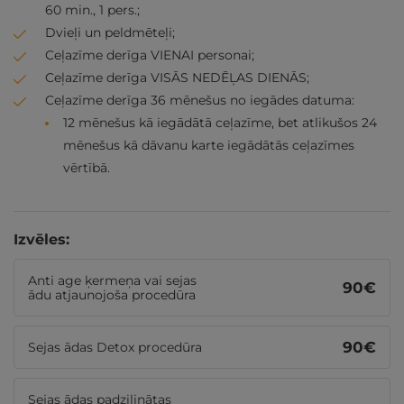
60 min., 1 pers.;
Dvieļi un peldmēteļi;
Ceļazīme derīga VIENAI personai;
Ceļazīme derīga VISĀS NEDĒĻAS DIENĀS;
Ceļazīme derīga 36 mēnešus no iegādes datuma:
12 mēnešus kā iegādātā ceļazīme, bet atlikušos 24
mēnešus kā dāvanu karte iegādātās ceļazīmes
vērtībā.
Izvēles:
Anti age ķermeņa vai sejas
90
€
ādu atjaunojoša procedūra
90
€
Sejas ādas Detox procedūra
Sejas ādas padziļinātas