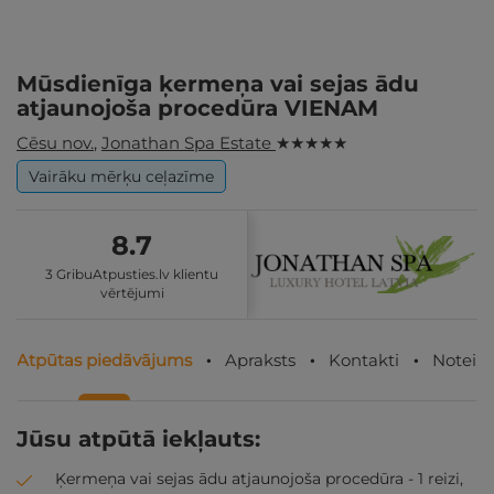
Mūsdienīga ķermeņa vai sejas ādu
atjaunojoša procedūra VIENAM
Cēsu nov.
,
Jonathan Spa Estate
★ ★ ★ ★ ★
Vairāku mērķu ceļazīme
8.7
3 GribuAtpusties.lv klientu
vērtējumi
Atpūtas piedāvājums
Apraksts
Kontakti
Noteik
Jūsu atpūtā iekļauts:
Ķermeņa vai sejas ādu atjaunojoša procedūra - 1 reizi,