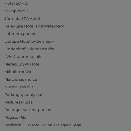
Hotel SOHO
Jaunpils pils
Jūrmala SPA Hotel
Kalev Spa Hotel and Waterpark
Labirintų parkas
Lielupe Hotel by SemaraH
Lindenhoff - Liepas muiža
LVM Jaunmoku pils
Meresuu SPA Hotel
Mālpils muiža
Mārcienas muiža
Nurmuižas pils
Padangių nuotykiai
Padures Muiža
Palangos vasaros parkas
Pegasa Pils
Radisson Blu Hotel & Spa, Daugava Riga