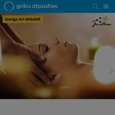
Derīgs Arī VASARĀ
Iepatikās šis piedāvājums?
Līdz brīnišķīgai atpūtai atlikuši tikai daži soļi
PĒRKU