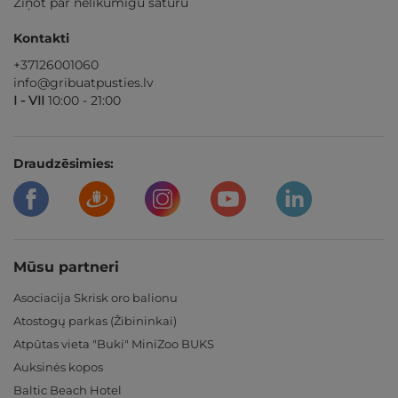
Ziņot par nelikumīgu saturu
Kontakti
+37126001060
info@gribuatpusties.lv
I - VII
10:00 - 21:00
Draudzēsimies:
Mūsu partneri
Asociacija Skrisk oro balionu
Atostogų parkas (Žibininkai)
Atpūtas vieta "Buki" MiniZoo BUKS
Auksinės kopos
Baltic Beach Hotel