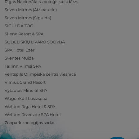
Rīgas Nacionālais zooloģiskais dārzs
Seven Mirrors (Aizkraukle)
Seven Mirrors (Sigulda)
SIGULDA ZOO
Silene Resort & SPA
SODELIŠKIŲ DVARO SODYBA
SPA Hotel Ezeri
Sventes Muiža
Tallinn Viimsi SPA
Ventspils Olimpiskā centra viesnīca
Vilnius Grand Resort
Vytautas Mineral SPA
Wagenküll Lossispaa
Wellton Riga Hotel & SPA
Wellton Riverside SPA Hotel
Zoopark zoologijos sodas