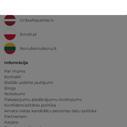
Ne tikai Latvijā
GribuAtpusties.lv
Emoti.pl
NoriuNoriuNoriu.lt
Informācija
Par mums
Kontakti
Biežāk uzdotie jautājumi
Blogs
Noteikumi
Pakalpojumu piedāvājumu izvietojums
Konfidencialitātes politika
Amata vietas kandidātu personas datu politika
Partneriem
Karjera