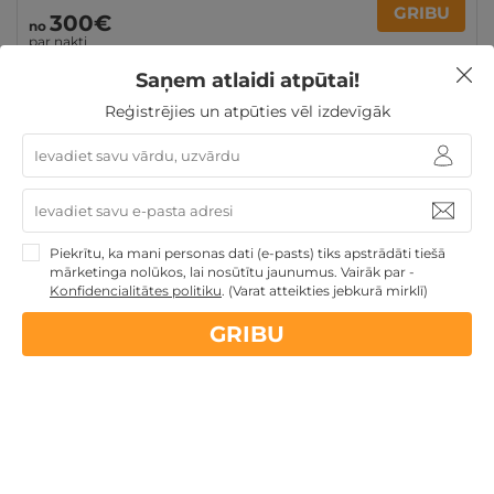
GRIBU
300€
no
par nakti
Saņem atlaidi atpūtai!
Reģistrējies un atpūties vēl izdevīgāk
Dāvanas Sieviešu dienā
Nekādas
apkalpošanas un administrācijas
maksas
Piekrītu, ka mani personas dati (e-pasts) tiks apstrādāti tiešā
mārketinga nolūkos, lai nosūtītu jaunumus. Vairāk par -
Konfidencialitātes politiku
.
(Varat atteikties jebkurā mirklī)
14 dienu
naudas atmaksas garantija
GRIBU
Kvalitatīva klientu
apkalpošana
GribuAtpusties.lv
izmēģināts
un
pārbaudīts