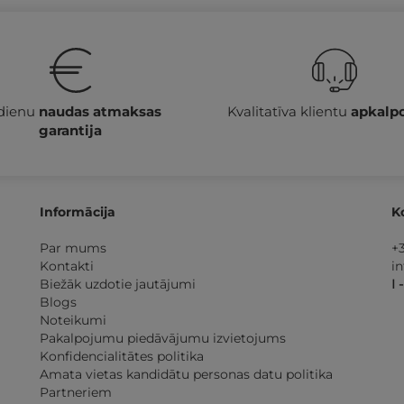
 dienu
naudas atmaksas
Kvalitatīva klientu
apkalp
garantija
Informācija
K
Par mums
+
Kontakti
i
Biežāk uzdotie jautājumi
I 
Blogs
Noteikumi
Pakalpojumu piedāvājumu izvietojums
Konfidencialitātes politika
Amata vietas kandidātu personas datu politika
Partneriem