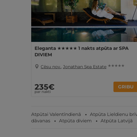
Eleganta ★★★★★ 1 nakts atpūta ar SPA
DIVIEM
★ ★ ★ ★ ★
Cēsu nov.
,
Jonathan Spa Estate
235€
GRIBU
par nakti
Atpūtai Valentīndienā
Atpūta Lieldienu brī
dāvanas
Atpūta diviem
Atpūta Latvijā