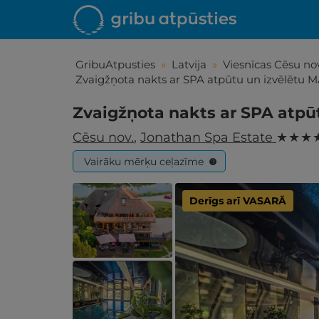
GribuAtpusties
»
Latvija
»
Viesnīcas Cēsu nov
Zvaigžņota nakts ar SPA atpūtu un izvēlētu
Zvaigžņota nakts ar SPA atp
Cēsu nov.
,
Jonathan Spa Estate
★ ★ ★ 
Vairāku mērķu ceļazīme
?
Derīgs arī VASARĀ
Iepa
Līdz brīniš