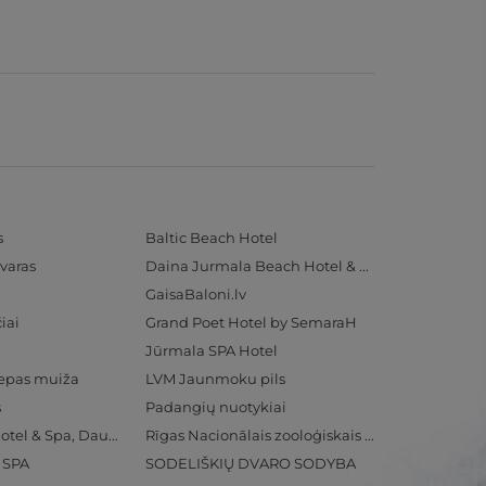
s
Baltic Beach Hotel
varas
Daina Jurmala Beach Hotel & SPA
GaisaBaloni.lv
iai
Grand Poet Hotel by SemaraH
Jūrmala SPA Hotel
iepas muiža
LVM Jaunmoku pils
s
Padangių nuotykiai
Radisson Blu Hotel & Spa, Daugava Riga
Rīgas Nacionālais zooloģiskais dārzs
& SPA
SODELIŠKIŲ DVARO SODYBA