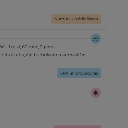
Numurs un ēdināšana
 - 1 reizi, 60 min., 2 pers.;
gīta istaba, āra burbuļvanna ar masāžas
SPA un procedūras