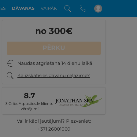
DES
DĀVANAS
VAIRĀK
no 300
€
PĒRKU
Naudas atgriešana 14 dienu laikā
Kā izskatīsies dāvanu ceļazīme?
8.7
3 GribuAtpusties.lv klientu
vērtējumi
Vai ir kādi jautājumi? Piezvaniet:
+371 26001060