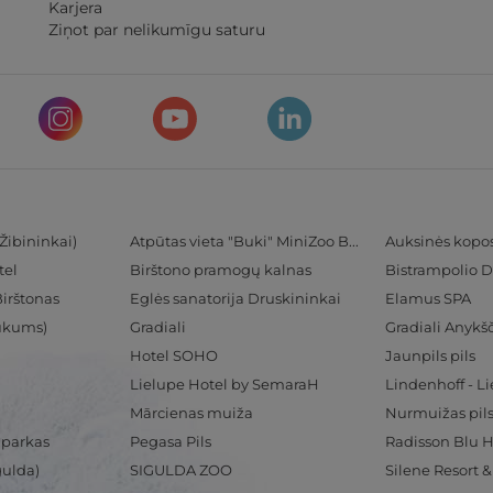
Karjera
Ziņot par nelikumīgu saturu
Žibininkai)
Atpūtas vieta "Buki" MiniZoo BUKS
Auksinės kopo
tel
Birštono pramogų kalnas
Bistrampolio D
Birštonas
Eglės sanatorija Druskininkai
Elamus SPA
Tukums)
Gradiali
Gradiali Anykšč
Hotel SOHO
Jaunpils pils
Lielupe Hotel by SemaraH
Lindenhoff - L
Mārcienas muiža
Nurmuižas pil
 parkas
Pegasa Pils
gulda)
SIGULDA ZOO
Silene Resort 