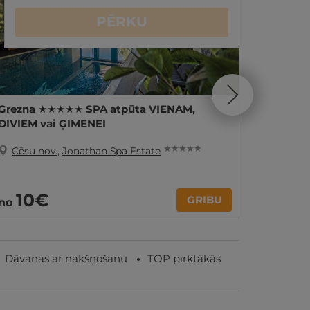
PĒRKU
Grezna ★★★★★ SPA atpūta VIENAM,
Spēcino
DIVIEM vai ĢIMENEI
pirtnie
★ ★ ★ ★ ★
Cēsu nov.
,
Jonathan Spa Estate
Cēsu 
10€
210
GRIBU
no
Dāvanas ar nakšņošanu
TOP pirktākās