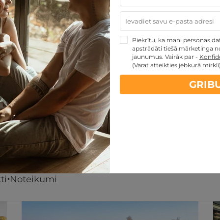
tpusties.lv dāvanu karti
PĒRKU
Piekrītu, ka mani personas dati
apstrādāti tiešā mārketinga no
jaunumus. Vairāk par -
Konfide
(Varat atteikties jebkurā mirklī
GRIB
artes piedāvājumi:
kartes TOP piedāvājumus
ti
Noteikumi