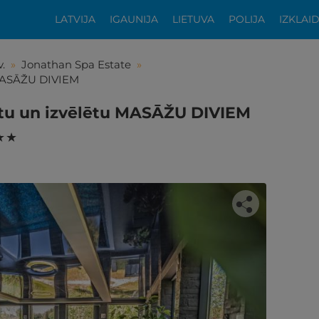
LATVIJA
IGAUNIJA
LIETUVA
POLIJA
IZKLAI
.
»
Jonathan Spa Estate
»
 MASĀŽU DIVIEM
ūtu un izvēlētu MASĀŽU DIVIEM
★ ★
tikās šis piedāvājums?
ķīgai atpūtai atlikuši tikai daži soļi