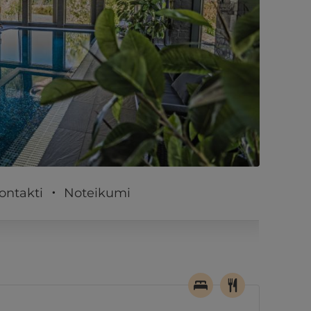
PĒRKU
ontakti
Noteikumi