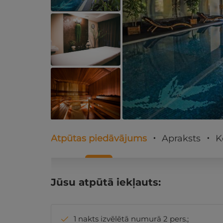
Atpūtas piedāvājums
Apraksts
K
Jūsu atpūtā iekļauts:
1 nakts izvēlētā numurā 2 pers.;