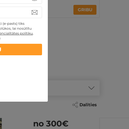
10€
GRIBU
no
 (e-pasts) tiks
lūkos, lai nosūtītu
ncialitātes politiku
.
)
U
Dalīties
no 300
€