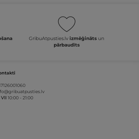
ošana
GribuAtpusties.lv
izmēģināts
un
pārbaudīts
ontakti
37126001060
nfo@gribuatpusties.lv
- VII
10:00 - 21:00