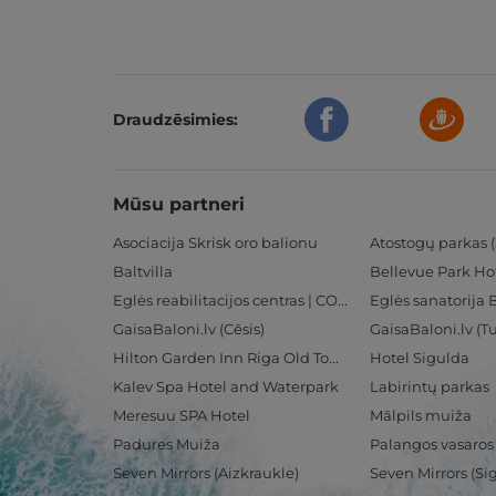
Draudzēsimies:
Mūsu partneri
Asociacija Skrisk oro balionu
Atostogų parkas (
Baltvilla
Bellevue Park Ho
Eglės reabilitacijos centras | CORE
Eglės sanatorija 
GaisaBaloni.lv (Cēsis)
GaisaBaloni.lv (
Hilton Garden Inn Riga Old Town
Hotel Sigulda
Kalev Spa Hotel and Waterpark
Labirintų parkas
Meresuu SPA Hotel
Mālpils muiža
Padures Muiža
Palangos vasaros
Seven Mirrors (Aizkraukle)
Seven Mirrors (Si