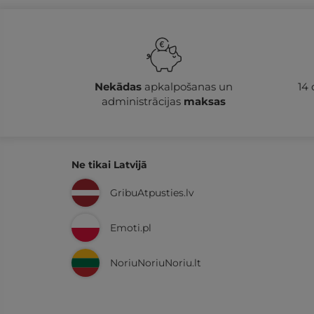
Nekādas
apkalpošanas un
14
administrācijas
maksas
Ne tikai Latvijā
GribuAtpusties.lv
Emoti.pl
NoriuNoriuNoriu.lt