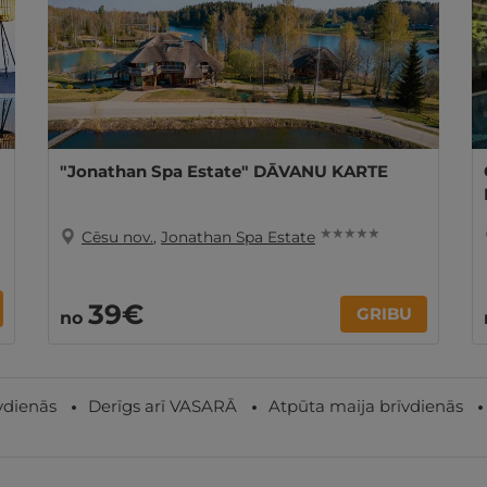
"Jonathan Spa Estate" DĀVANU KARTE
★ ★ ★ ★ ★
Cēsu nov.
,
Jonathan Spa Estate
39€
GRIBU
no
vdienās
Derīgs arī VASARĀ
Atpūta maija brīvdienās