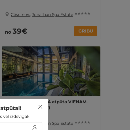
★ ★ ★ ★ ★
Cēsu nov.
,
Jonathan Spa Estate
39€
GRIBU
no
Grezna ★★★★★ SPA atpūta VIENAM,
atpūtai!
DIVIEM vai ĢIMENEI
s vēl izdevīgāk
★ ★ ★ ★ ★
Cēsu nov.
,
Jonathan Spa Estate