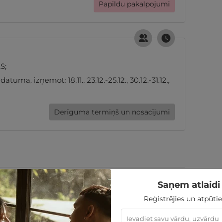
Papildu pakalpojumi
S;
ma, izņemot: 18.11., 23.12.-25.12., 30.12.-31.12.,
Derīguma termiņš un nosacījumi
300
€
Saņem atlaidi 
Reģistrējies un atpūtie
330
€