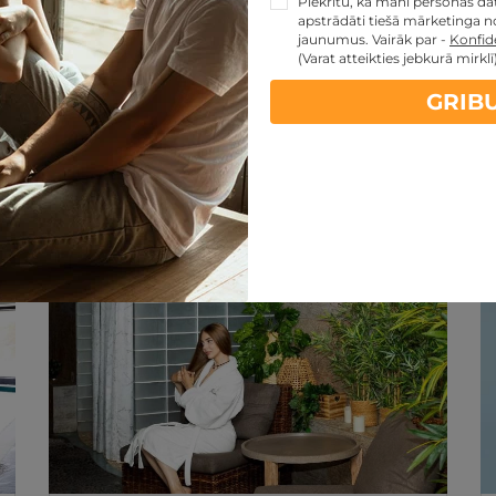
Piekrītu, ka mani personas dati
apstrādāti tiešā mārketinga no
jaunumus. Vairāk par -
Konfide
(Varat atteikties jebkurā mirklī
GRIB
artes piedāvājumi:
kartes TOP piedāvājumus
ti
Noteikumi