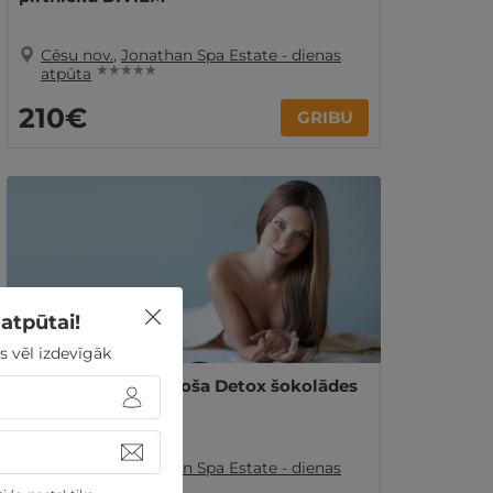
Cēsu nov.
,
Jonathan Spa Estate - dienas
★ ★ ★ ★ ★
atpūta
210€
GRIBU
atpūtai!
s vēl izdevīgāk
Aromātiska un sildoša Detox šokolādes
procedūra VIENAM
Cēsu nov.
,
Jonathan Spa Estate - dienas
★ ★ ★ ★ ★
atpūta