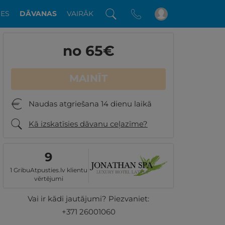
DES
DĀVANAS
VAIRĀK
no 65
€
MAINĪT
Naudas atgriešana 14 dienu laikā
Kā izskatīsies dāvanu ceļazīme?
9
1 GribuAtpusties.lv klientu
vērtējumi
Vai ir kādi jautājumi? Piezvaniet:
+371 26001060