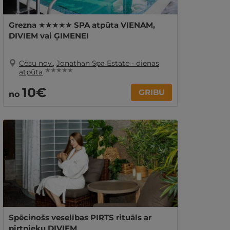
Grezna ★★★★★ SPA atpūta VIENAM,
DIVIEM vai ĢIMENEI
Cēsu nov.
,
Jonathan Spa Estate - dienas
★ ★ ★ ★ ★
atpūta
10€
GRIBU
no
Spēcinošs veselības PIRTS rituāls ar
pirtnieku DIVIEM