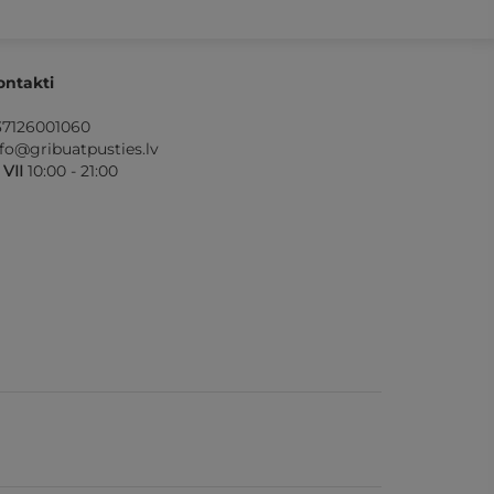
ontakti
37126001060
nfo@gribuatpusties.lv
- VII
10:00 - 21:00