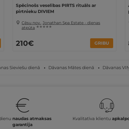
Spēcinošs veselības PIRTS rituāls ar
pirtnieku DIVIEM
Cēsu nov.
,
Jonathan Spa Estate - dienas
★ ★ ★ ★ ★
atpūta
210€
GRIBU
nas Sieviešu dienā
Dāvanas Mātes dienā
Dāvanas VI
 dienu
naudas atmaksas
Kvalitatīva klientu
apkalp
garantija