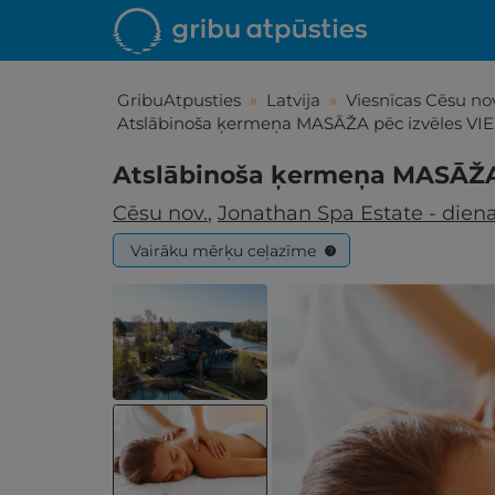
GribuAtpusties
»
Latvija
»
Viesnīcas Cēsu nov
Atslābinoša ķermeņa MASĀŽA pēc izvēles V
Atslābinoša ķermeņa MASĀŽA
Cēsu nov.
,
Jonathan Spa Estate - dien
Vairāku mērķu ceļazīme
?
Iepa
Līdz brīniš