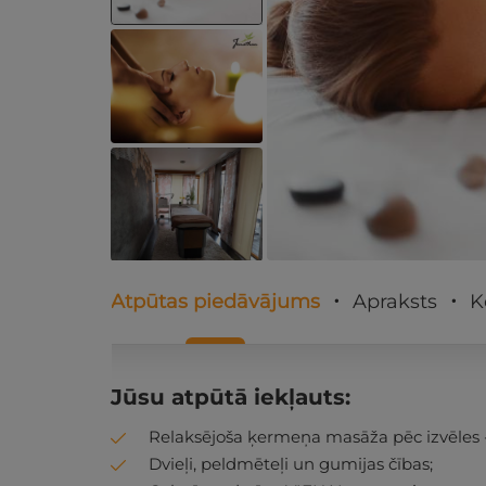
Atpūtas piedāvājums
Apraksts
K
Jūsu atpūtā iekļauts:
Relaksējoša ķermeņa masāža pēc izvēles - 1 
Dvieļi, peldmēteļi un gumijas čības;