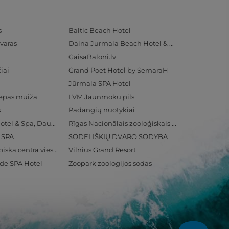
s
Baltic Beach Hotel
varas
Daina Jurmala Beach Hotel & SPA
GaisaBaloni.lv
iai
Grand Poet Hotel by SemaraH
Jūrmala SPA Hotel
iepas muiža
LVM Jaunmoku pils
s
Padangių nuotykiai
Radisson Blu Hotel & Spa, Daugava Riga
Rīgas Nacionālais zooloģiskais dārzs
& SPA
SODELIŠKIŲ DVARO SODYBA
Ventspils Olimpiskā centra viesnīca
Vilnius Grand Resort
ide SPA Hotel
Zoopark zoologijos sodas