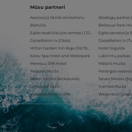
Mūsu partneri
Asociacija Skrisk oro balionu
Atostogų parkas (
Baltvilla
Bellevue Park Ho
Eglės reabilitacijos centras | CORE
Eglės sanatorija 
GaisaBaloni.lv (Cēsis)
GaisaBaloni.lv (
Hilton Garden Inn Riga Old Town
Hotel Sigulda
Kalev Spa Hotel and Waterpark
Labirintų parkas
Meresuu SPA Hotel
Mālpils muiža
Padures Muiža
Palangos vasaros
Seven Mirrors (Aizkraukle)
Seven Mirrors (Si
SPA Hotel Ezeri
Sventes Muiža
Vytautas Mineral SPA
Wagenküll Lossi