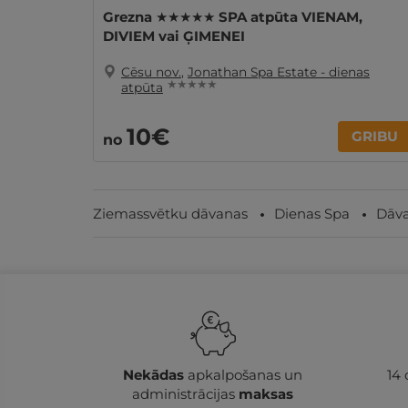
Grezna ★★★★★ SPA atpūta VIENAM,
DIVIEM vai ĢIMENEI
Cēsu nov.
,
Jonathan Spa Estate - dienas
★ ★ ★ ★ ★
atpūta
10€
GRIBU
no
Ziemassvētku dāvanas
Dienas Spa
Dāva
Nekādas
apkalpošanas un
14
administrācijas
maksas