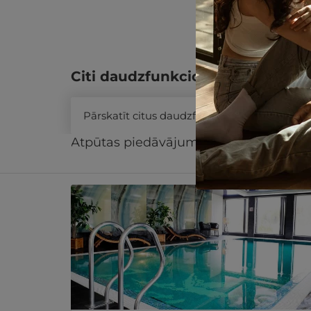
Citi daudzfunkcionālās dāvanu k
Pārskatīt citus daudzfunkcionālās dāvanu 
Atpūtas piedāvājums
Apraksts
Kontak
Līdzīgi atpūtas piedāvājumi