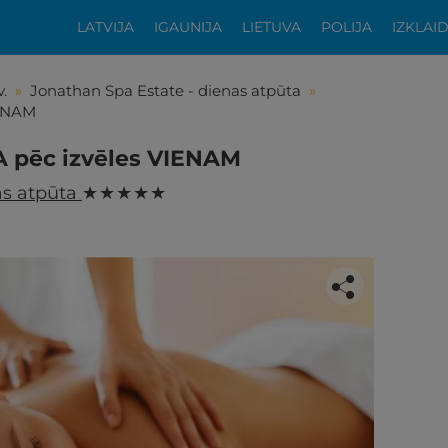
LATVIJA
IGAUNIJA
LIETUVA
POLIJA
IZKLAI
.
»
Jonathan Spa Estate - dienas atpūta
»
IENAM
 pēc izvēles VIENAM
as atpūta
★ ★ ★ ★ ★
tikās šis piedāvājums?
ķīgai atpūtai atlikuši tikai daži soļi