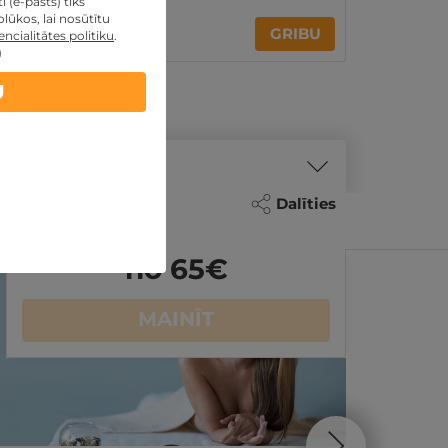
 (e-pasts) tiks
lūkos, lai nosūtītu
80€
GRIBU
ncialitātes politiku
.
)
U
Dalīties
no 65
€
MAINĪT