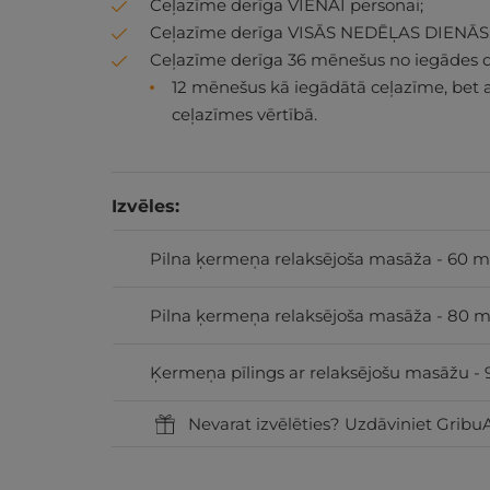
Ceļazīme derīga VIENAI personai;
Ceļazīme derīga VISĀS NEDĒĻAS DIENĀS
Ceļazīme derīga 36 mēnešus no iegādes 
12 mēnešus kā iegādātā ceļazīme, bet 
ceļazīmes vērtībā.
Izvēles:
Pilna ķermeņa relaksējoša masāža - 60 m
Pilna ķermeņa relaksējoša masāža - 80 m
Ķermeņa pīlings ar relaksējošu masāžu - 
Nevarat izvēlēties? Uzdāviniet GribuA