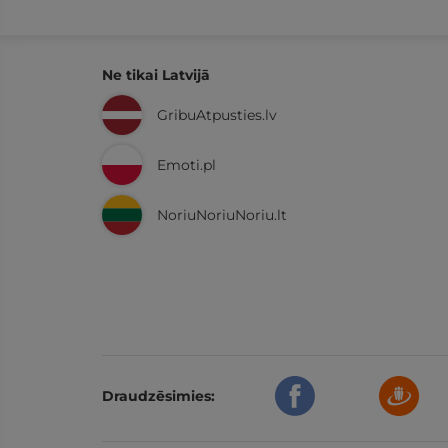
Ne tikai Latvijā
GribuAtpusties.lv
Emoti.pl
NoriuNoriuNoriu.lt
Draudzēsimies: