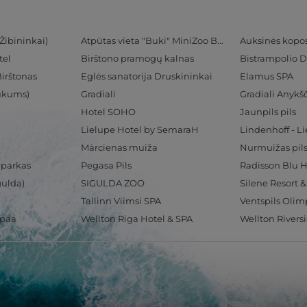
Žibininkai)
Atpūtas vieta "Buki" MiniZoo BUKS
Auksinės kopo
tel
Birštono pramogų kalnas
Bistrampolio D
Birštonas
Eglės sanatorija Druskininkai
Elamus SPA
Tukums)
Gradiali
Gradiali Anykšč
Hotel SOHO
Jaunpils pils
Lielupe Hotel by SemaraH
Lindenhoff - L
Mārcienas muiža
Nurmuižas pil
 parkas
Pegasa Pils
gulda)
SIGULDA ZOO
Silene Resort 
Tallinn Viimsi SPA
spaa
Wellton Riga Hotel & SPA
Wellton Rivers