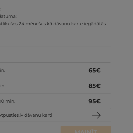
;
datuma:
atlikušos 24 mēnešus kā dāvanu karte iegādātās
65
€
in.
85
€
in.
95
€
90 min.
tpusties.lv dāvanu karti
MAINĪT