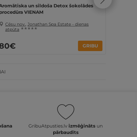
Aromātiska un sildoša Detox šokolādes
Dziedin
procedūra VIENAM
VIENA
Cēsu nov.
,
Jonathan Spa Estate - dienas
Cēsu 
★ ★ ★ ★ ★
atpūta
atpūt
80€
120
GRIBU
ŅAI
ošana
GribuAtpusties.lv
izmēģināts
un
pārbaudīts