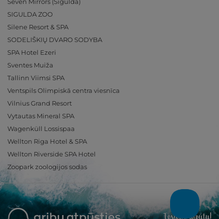
Seven Mirrors (Sigulda)
SIGULDA ZOO
Silene Resort & SPA
SODELIŠKIŲ DVARO SODYBA
SPA Hotel Ezeri
Sventes Muiža
Tallinn Viimsi SPA
Ventspils Olimpiskā centra viesnīca
Vilnius Grand Resort
Vytautas Mineral SPA
Wagenküll Lossispaa
Wellton Riga Hotel & SPA
Wellton Riverside SPA Hotel
Zoopark zoologijos sodas
Ieslēdz atpūtu!