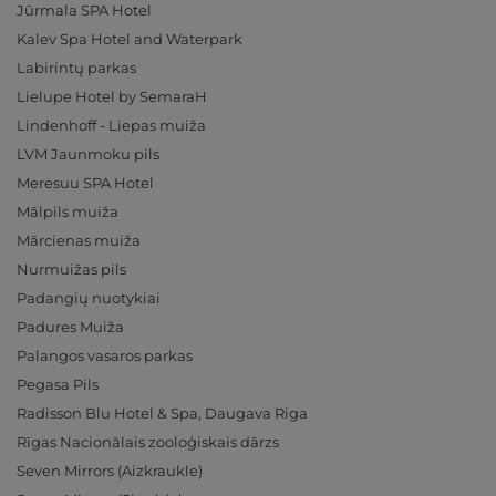
Jūrmala SPA Hotel
Kalev Spa Hotel and Waterpark
Labirintų parkas
Lielupe Hotel by SemaraH
Lindenhoff - Liepas muiža
LVM Jaunmoku pils
Meresuu SPA Hotel
Mālpils muiža
Mārcienas muiža
Nurmuižas pils
Padangių nuotykiai
Padures Muiža
Palangos vasaros parkas
Pegasa Pils
Radisson Blu Hotel & Spa, Daugava Riga
Rīgas Nacionālais zooloģiskais dārzs
Seven Mirrors (Aizkraukle)