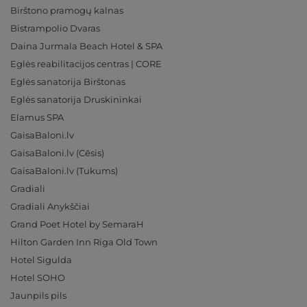
Birštono pramogų kalnas
Bistrampolio Dvaras
Daina Jurmala Beach Hotel & SPA
Eglės reabilitacijos centras | CORE
Eglės sanatorija Birštonas
Eglės sanatorija Druskininkai
Elamus SPA
GaisaBaloni.lv
GaisaBaloni.lv (Cēsis)
GaisaBaloni.lv (Tukums)
Gradiali
Gradiali Anykščiai
Grand Poet Hotel by SemaraH
Hilton Garden Inn Riga Old Town
Hotel Sigulda
Hotel SOHO
Jaunpils pils