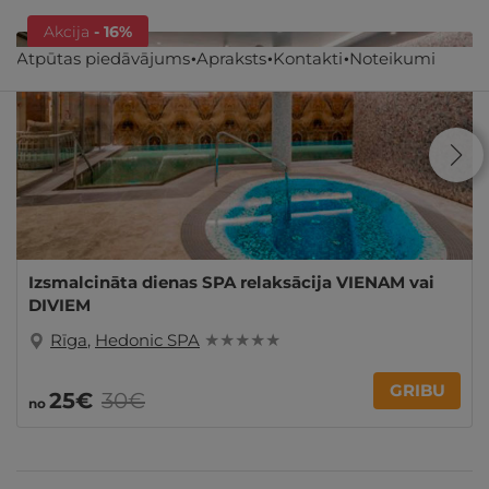
Akcija
- 16%
Atpūtas piedāvājums
Apraksts
Kontakti
Noteikumi
Izsmalcināta dienas SPA relaksācija VIENAM vai
DIVIEM
Rīga
,
Hedonic SPA
★ ★ ★ ★ ★
GRIBU
25€
30€
no