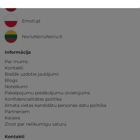
GribuAtpusties.lv
Emoti.pl
NoriuNoriuNoriu.lt
Informācija
Par mums
Kontakti
Biežāk uzdotie jautājumi
Blogs
Noteikumi
Pakalpojumu piedāvājumu izvietojums
Konfidencialitātes politika
Amata vietas kandidātu personas datu politika
Partneriem
Karjera
Ziņot par nelikumīgu saturu
Kontakti