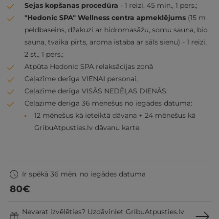
Sejas kopšanas procedūra
- 1 reizi, 45 min., 1 pers.;
"Hedonic SPA" Wellness centra apmeklējums
(15 m
peldbaseins, džakuzi ar hidromasāžu, somu sauna, bio
sauna, tvaika pirts, aroma istaba ar sāls sienu) - 1 reizi,
2 st., 1 pers.;
Atpūta Hedonic SPA relaksācijas zonā
Ceļazīme derīga VIENAI personai;
Ceļazīme derīga VISĀS NEDĒĻAS DIENĀS;
Ceļazīme derīga 36 mēnešus no iegādes datuma:
12 mēnešus kā ieteiktā dāvana + 24 mēnešus kā
GribuAtpusties.lv dāvanu karte.
Ir spēkā 36 mēn. no iegādes datuma
80
€
Nevarat izvēlēties? Uzdāviniet GribuAtpusties.lv