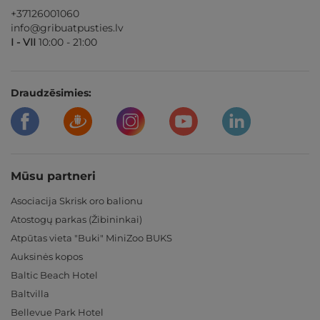
+37126001060
info@gribuatpusties.lv
I - VII
10:00 - 21:00
Draudzēsimies:
Mūsu partneri
Asociacija Skrisk oro balionu
Atostogų parkas (Žibininkai)
Atpūtas vieta "Buki" MiniZoo BUKS
Auksinės kopos
Baltic Beach Hotel
Baltvilla
Bellevue Park Hotel