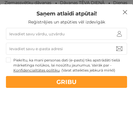
Ziemassvētku dāvanas
Dāvanas TĒVA DIENĀ
Dienas
Spa
Dāvanas Sieviešu dienā
Dāvanas ar SPA
TOP
Saņem atlaidi atpūtai!
pirktākās dāvanas
Dāvanas Mātes dienā
Dāvanas
VIŅAM
Atpūta Latvijā
Reģistrējies un atpūties vēl izdevīgāk
Nekādas
apkalpošanas un administrācijas
maksas
Piekrītu, ka mani personas dati (e-pasts) tiks apstrādāti tiešā
mārketinga nolūkos, lai nosūtītu jaunumus. Vairāk par -
14 dienu
naudas atmaksas garantija
Konfidencialitātes politiku
.
(Varat atteikties jebkurā mirklī)
GRIBU
Kvalitatīva klientu
apkalpošana
GribuAtpusties.lv
izmēģināts
un
pārbaudīts
Ne tikai Latvijā