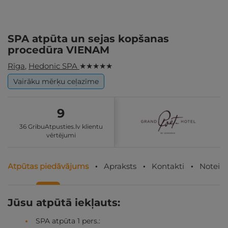
SPA atpūta un sejas kopšanas
procedūra VIENAM
Rīga
,
Hedonic SPA
★ ★ ★ ★ ★
Vairāku mērķu ceļazīme
9
36 GribuAtpusties.lv klientu
vērtējumi
Atpūtas piedāvājums
Apraksts
Kontakti
Noteik
Jūsu atpūtā iekļauts:
SPA atpūta 1 pers.: