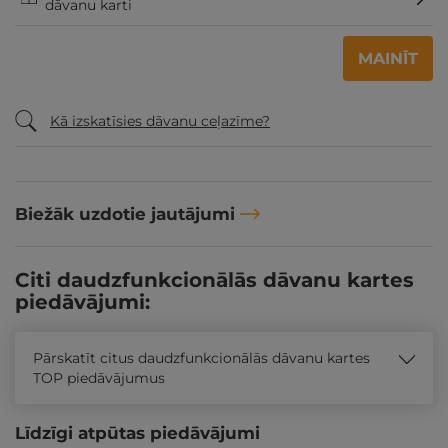
dāvanu karti
MAINĪT
Kā izskatīsies dāvanu ceļazīme?
Biežāk uzdotie jautājumi
Citi daudzfunkcionālās dāvanu kartes
piedāvājumi:
Pārskatīt citus daudzfunkcionālās dāvanu kartes
TOP piedāvājumus
Līdzīgi atpūtas piedāvājumi