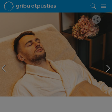
Iepatikās šis piedāvājums?
Līdz brīnišķīgai atpūtai atlikuši tikai daži soļi
PĒRKU