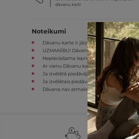
dāvanu karti
Noteikumi
Dāvanu karte ir jāizmanto 12 mēnešu laik
UZMANĪBU! Dāvanu karti iespējams izmantot
Nepieciešama iepriekšēja rezervācija, iz
Ar vienu Dāvanu karti var norēķināties tika
Ja izvēlētā piedāvājuma summa ir mazāka
Ja izvēlētais piedāvājums pārsniedz dāvan
Dāvana nav atmaksājama un nav apmain