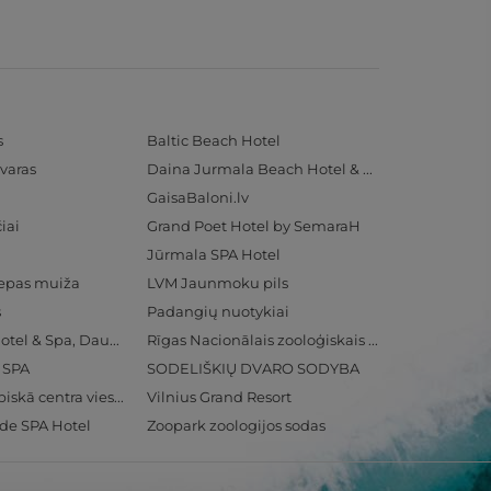
s
Baltic Beach Hotel
varas
Daina Jurmala Beach Hotel & SPA
GaisaBaloni.lv
iai
Grand Poet Hotel by SemaraH
Jūrmala SPA Hotel
iepas muiža
LVM Jaunmoku pils
s
Padangių nuotykiai
Radisson Blu Hotel & Spa, Daugava Riga
Rīgas Nacionālais zooloģiskais dārzs
& SPA
SODELIŠKIŲ DVARO SODYBA
Ventspils Olimpiskā centra viesnīca
Vilnius Grand Resort
ide SPA Hotel
Zoopark zoologijos sodas