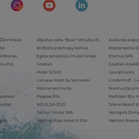
Žibininkai)
Atpūtas vieta "Buki" MiniZoo BUKS
Auksinės kopo
tel
Birštono pramogų kalnas
Bistrampolio D
Birštonas
Eglės sanatorija Druskininkai
Elamus SPA
Tukums)
Gradiali
Gradiali Anykšč
Hotel SOHO
Jaunpils pils
Lielupe Hotel by SemaraH
Lindenhoff - L
Mārcienas muiža
Nurmuižas pil
 parkas
Pegasa Pils
gulda)
SIGULDA ZOO
Silene Resort 
Tallinn Viimsi SPA
spaa
Wellton Riga Hotel & SPA
Wellton Rivers