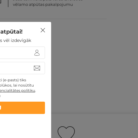
vēlamo atpūtas pakalpojumu
atpūtai!
s vēl izdevīgāk
);
iek atgriezts;
 (e-pasts) tiks
lūkos, lai nosūtītu
ncialitātes politiku
.
)
U