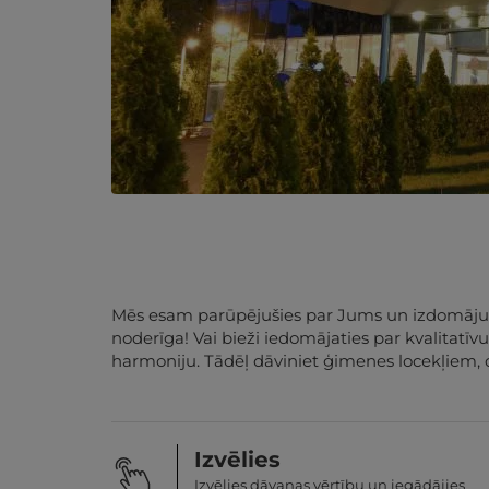
Mēs esam parūpējušies par Jums un izdomājuši,
noderīga! Vai bieži iedomājaties par kvalitatī
harmoniju. Tādēļ dāviniet ģimenes locekļiem, 
Izvēlies
Izvēlies dāvanas vērtību un iegādājies