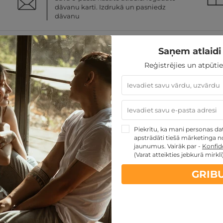
dāvanu karti. Izdrukā un pasniedz
dāvanu
Saņem atlaidi 
Reģistrējies un atpūtie
ā no tās iegādes datuma;
 tikai pie pakalpojumu sniedzēja (t.i. viesnīcas, sanatorijas
mantojot pakalpojumu sniedzēja norādītos kontaktus;
i vienu reizi;
 par dāvanu kartes vērtību, naudas atlikums maksātājam net
Piekrītu, ka mani personas dati
u kartes vērtību, starpību jāpiemaksā pircējam;
apstrādāti tiešā mārketinga no
āma pret skaidru naudu.
jaunumus. Vairāk par -
Konfide
(Varat atteikties jebkurā mirklī
GRIB