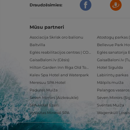
Draudzēsimies:
Mūsu partneri
Asociacija Skrisk oro balionu
Atostogų parkas (
Baltvilla
Bellevue Park Ho
Eglės reabilitacijos centras | CORE
Eglės sanatorija 
GaisaBaloni.lv (Cēsis)
GaisaBaloni.lv (
Hilton Garden Inn Riga Old Town
Hotel Sigulda
Kalev Spa Hotel and Waterpark
Labirintų parkas
Meresuu SPA Hotel
Mālpils muiža
Padures Muiža
Palangos vasaros
Seven Mirrors (Aizkraukle)
Seven Mirrors (Si
SPA Hotel Ezeri
Sventes Muiža
Vytautas Mineral SPA
Wagenküll Lossi