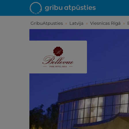
GribuAtpusties
»
Latvija
»
Viesnīcas Rīgā
»