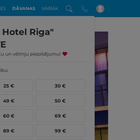
DES
DĀVANAS
VAIRĀK
VANU KARTE
 Hotel Riga"
TE
ūtu un vēlmju piepildījumu!
ību:
25
€
30
€
49
€
50
€
60
€
69
€
89
€
99
€