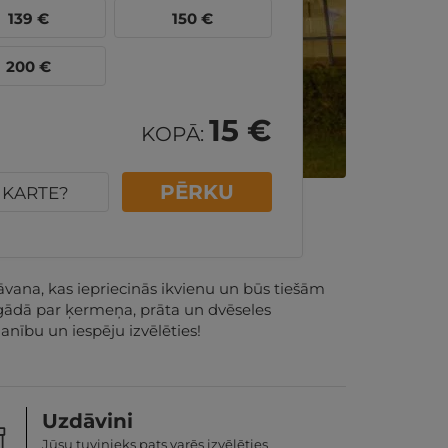
139
€
150
€
200
€
15 €
KOPĀ:
PĒRKU
U KARTE?
vana, kas iepriecinās ikvienu un būs tiešām
s gādā par ķermeņa, prāta un dvēseles
nību un iespēju izvēlēties!
Uzdāvini
Jūsu tuvinieks pats varēs izvēlēties