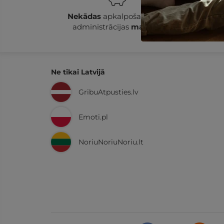
Nekādas
apkalpošanas un
14
administrācijas
maksas
Ne tikai Latvijā
GribuAtpusties.lv
Emoti.pl
NoriuNoriuNoriu.lt