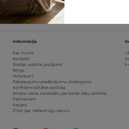
 dienu
naudas atmaksas
Kvalitatīva klientu
apkalp
garantija
Informācija
K
Par mums
+
Kontakti
i
Biežāk uzdotie jautājumi
I 
Blogs
Noteikumi
Pakalpojumu piedāvājumu izvietojums
Konfidencialitātes politika
Amata vietas kandidātu personas datu politika
Partneriem
Karjera
Ziņot par nelikumīgu saturu