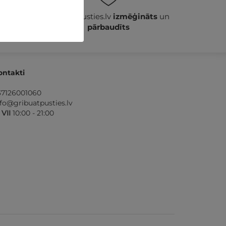
ošana
GribuAtpusties.lv
izmēģināts
un
pārbaudīts
ontakti
37126001060
nfo@gribuatpusties.lv
- VII
10:00 - 21:00