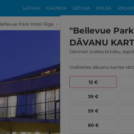
LATVIJA
IGAUNIJA
LIETUVA
POLIJA
IZKLAI
Bellevue Park Hotel Riga
»
"Bellevue Park Hotel Riga" DĀ
"Bellevue Park
DĀVANU KAR
Dāviniet izvēles brīvību, atp
Izvēlieties dāvanu kartes vērt
15
€
39
€
59
€
80
€