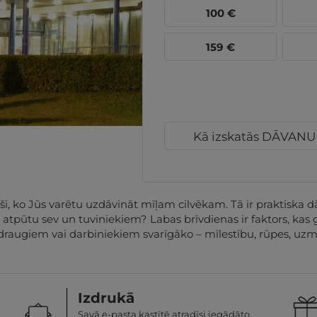
100
€
159
€
Kā izskatās DĀVAN
 ko Jūs varētu uzdāvināt mīļam cilvēkam. Tā ir praktiska dā
vu atpūtu sev un tuviniekiem? Labas brīvdienas ir faktors, ka
draugiem vai darbiniekiem svarīgāko – mīlestību, rūpes, uzma
Izdrukā
Savā e-pasta kastītē atradīsi iegādāto