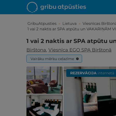
GribuAtpusties
»
Lietuva
»
Viesnīcas Biršton
1 vai 2 naktis ar SPA atpūtu un VAKARIŅĀM 
1 vai 2 naktis ar SPA atpūt
Birštona
,
Viesnīca EGO SPA Birštonā
Vairāku mērķu ceļazīme
?
REZERVĀCIJA
internetā
Iepa
Līdz brīniš