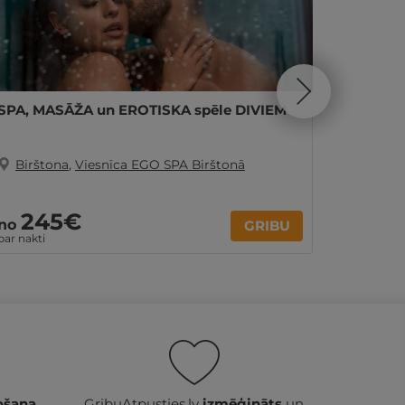
SPA, MASĀŽA un EROTISKA spēle DIVIEM
2 nakti
DIVIEM
Birštona
,
Viesnīca EGO SPA Birštonā
Biršt
245€
32
no
no
GRIBU
par nakti
Par 2 nak
ošana
GribuAtpusties.lv
izmēģināts
un