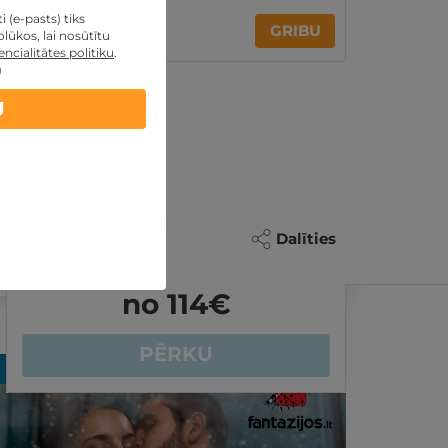
 (e-pasts) tiks
245€
no
GRIBU
lūkos, lai nosūtītu
par nakti
ncialitātes politiku
.
)
U
Dalīties
no 114
€
PĒRKU
REZERVĀCIJA
internetā
REZER