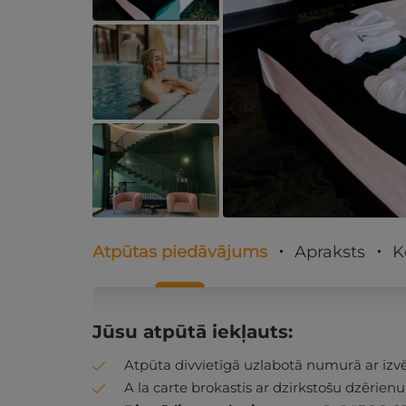
Atpūtas piedāvājums
Apraksts
K
Jūsu atpūtā iekļauts:
Atpūta divvietīgā uzlabotā numurā ar izvēl
A la carte brokastis ar dzirkstošu dzērienu -