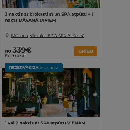
3 naktis ar brokastīm un SPA atpūtu + 1
nakts DĀVANĀ DIVIEM
Birštona
,
Viesnīca EGO SPA Birštonā
339€
no
GRIBU
Par 4 naktīm
REZERVĀCIJA
internetā
1 vai 2 naktis ar SPA atpūtu VIENAM