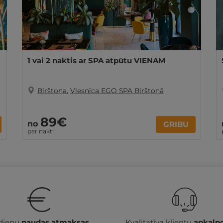
1 vai 2 naktis ar SPA atpūtu VIENAM
Birštona
,
Viesnīca EGO SPA Birštonā
89€
no
GRIBU
par nakti
 dienu
naudas atmaksas
Kvalitatīva klientu
apkalp