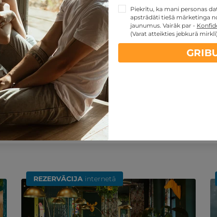
Piekrītu, ka mani personas dati
apstrādāti tiešā mārketinga no
jaunumus. Vairāk par -
Konfide
(Varat atteikties jebkurā mirklī
GRIB
artes piedāvājumi:
ti
Noteikumi
kartes TOP piedāvājumus
REZERVĀCIJA
internetā