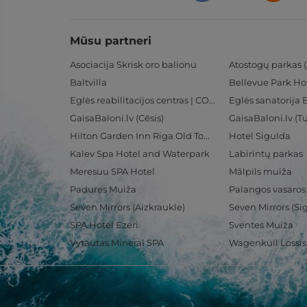
Mūsu partneri
Asociacija Skrisk oro balionu
Atostogų parkas (
Baltvilla
Bellevue Park Ho
Eglės reabilitacijos centras | CORE
Eglės sanatorija 
GaisaBaloni.lv (Cēsis)
GaisaBaloni.lv (
Hilton Garden Inn Riga Old Town
Hotel Sigulda
Kalev Spa Hotel and Waterpark
Labirintų parkas
Meresuu SPA Hotel
Mālpils muiža
Padures Muiža
Palangos vasaros
Seven Mirrors (Aizkraukle)
Seven Mirrors (Si
SPA Hotel Ezeri
Sventes Muiža
Vytautas Mineral SPA
Wagenküll Lossi