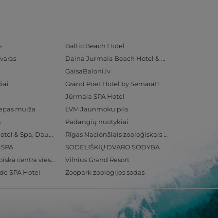
s
Baltic Beach Hotel
varas
Daina Jurmala Beach Hotel & SPA
GaisaBaloni.lv
iai
Grand Poet Hotel by SemaraH
Jūrmala SPA Hotel
iepas muiža
LVM Jaunmoku pils
s
Padangių nuotykiai
Radisson Blu Hotel & Spa, Daugava Riga
Rīgas Nacionālais zooloģiskais dārzs
& SPA
SODELIŠKIŲ DVARO SODYBA
Ventspils Olimpiskā centra viesnīca
Vilnius Grand Resort
ide SPA Hotel
Zoopark zoologijos sodas