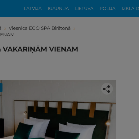
LATVIJA
IGAUNIJA
LIETUVA
POLIJA
IZKLAI
ā
»
Viesnīca EGO SPA Birštonā
»
VIENAM
u un VAKARIŅĀM VIENAM
tikās šis piedāvājums?
ķīgai atpūtai atlikuši tikai daži soļi