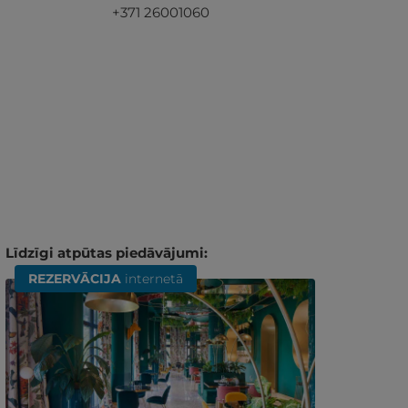
+371 26001060
Līdzīgi atpūtas piedāvājumi:
REZERVĀCIJA
internetā