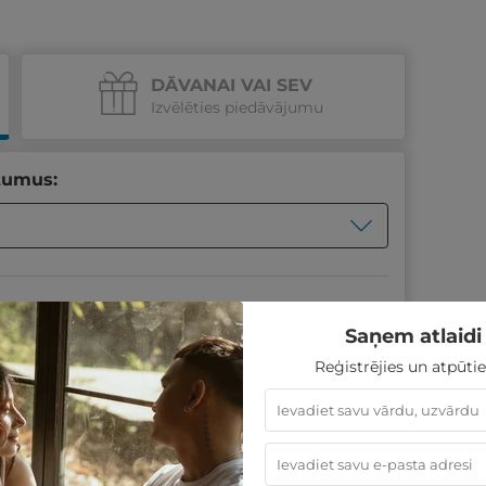
DĀVANAI VAI SEV
Izvēlēties piedāvājumu
tumus:
Saņem atlaidi 
Reģistrējies un atpūtie
PĒRKU