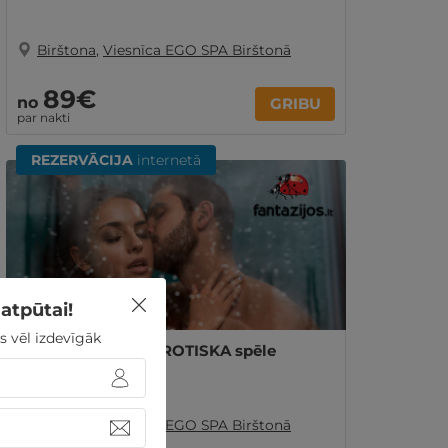
Birštona
,
Viesnīca EGO SPA Birštonā
89€
no
GRIBU
par nakti
REZERVĀCIJA
internetā
atpūtai!
s vēl izdevīgāk
SPA, MASĀŽA un EROTISKA spēle
DIVIEM
Birštona
,
Viesnīca EGO SPA Birštonā