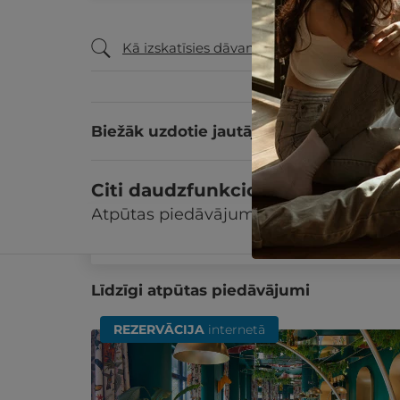
Kā izskatīsies dāvanu ceļazīme?
Biežāk uzdotie jautājumi
Citi daudzfunkcionālās dāvanu k
Atpūtas piedāvājums
Apraksts
Kontak
Pārskatīt citus daudzfunkcionālās dāvanu 
Līdzīgi atpūtas piedāvājumi
REZERVĀCIJA
internetā