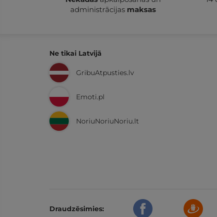
administrācijas
maksas
Ne tikai Latvijā
GribuAtpusties.lv
Emoti.pl
NoriuNoriuNoriu.lt
Draudzēsimies: