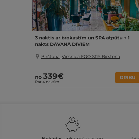
3 naktis ar brokastīm un SPA atpūtu + 1
nakts DĀVANĀ DIVIEM
Birštona
,
Viesnīca EGO SPA Birštonā
339€
no
GRIBU
Par 4 naktīm
Nekādas
apkalpošanas un
14