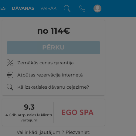
DES
DĀVANAS
VAIRĀK
no 114
€
PĒRKU
Zemākās cenas garantija
Atpūtas rezervācija internetā
Kā izskatīsies dāvanu ceļazīme?
9.3
4 GribuAtpusties.lv klientu
vērtējumi
Vai ir kādi jautājumi? Piezvaniet: