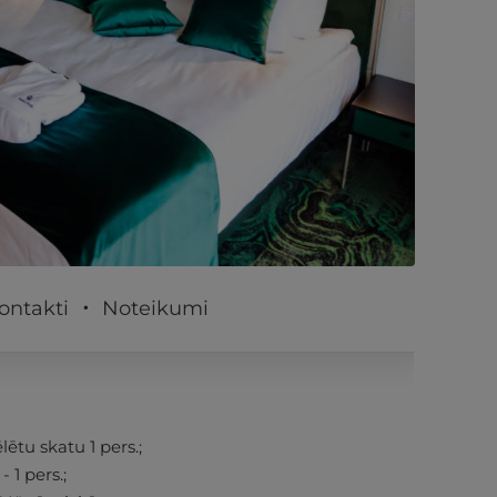
PĒRKU
ontakti
Noteikumi
ētu skatu 1 pers.;
 1 pers.;