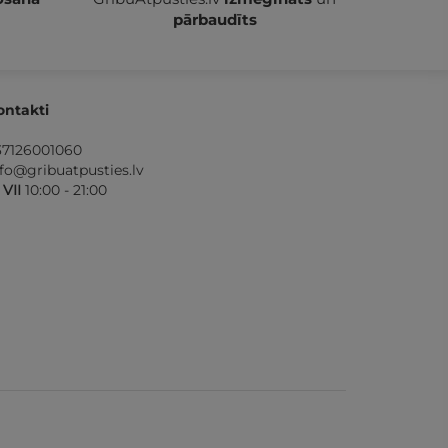
pārbaudīts
ontakti
37126001060
nfo@gribuatpusties.lv
- VII
10:00 - 21:00