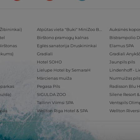
Žibininkai)
Atpūtas vieta "Buki" MiniZoo BUKS
Auksinės kopo
tel
Birštono pramogų kalnas
Bistrampolio D
Birštonas
Eglės sanatorija Druskininkai
Elamus SPA
Tukums)
Gradiali
Gradiali Anykšč
Hotel SOHO
Jaunpils pils
Lielupe Hotel by SemaraH
Lindenhoff - L
Mārcienas muiža
Nurmuižas pil
 parkas
Pegasa Pils
gulda)
SIGULDA ZOO
Silene Resort 
Tallinn Viimsi SPA
spaa
Wellton Riga Hotel & SPA
Wellton Rivers