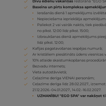
Divu ēdienu vakariņas
restorānā "EGO SPA" 
Baseina un pirts kompleksa apmeklēju
Ierašanās dienā 1 apmeklējums izvēlētajā 
Nepieciešama iepriekšēja apmeklējuma 
Paliekot 2 vai vairāk naktis, tiek pie
no plkst. 12:00 līdz plkst. 15:00;
Izbraukšanas dienā apmeklējums pieejam
līdz plkst. 12:00;
Kafijas pagatavošanas iespējas numurā;
Ar kristāliem piesātināts ūdens viesnīcas v
10% atlaide skaistumkopšanas procedūrām
Bezvadu internets;
Vieta autostāvvietā;
Ceļazīme derīga VIENAI personām;
Ceļazīme derīga līdz 28.02.2027., izņemot: 12
21.12.2026.-04.01.2027., 14.02.-16.02.2027.
UZMANĪBU! "EGO SPA" var nakšņot ti