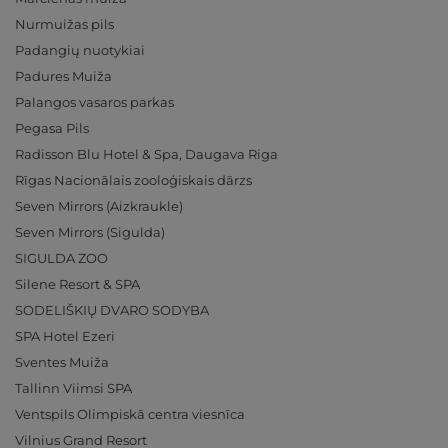
Nurmuižas pils
Padangių nuotykiai
Padures Muiža
Palangos vasaros parkas
Pegasa Pils
Radisson Blu Hotel & Spa, Daugava Riga
Rīgas Nacionālais zooloģiskais dārzs
Seven Mirrors (Aizkraukle)
Seven Mirrors (Sigulda)
SIGULDA ZOO
Silene Resort & SPA
SODELIŠKIŲ DVARO SODYBA
SPA Hotel Ezeri
Sventes Muiža
Tallinn Viimsi SPA
Ventspils Olimpiskā centra viesnīca
Vilnius Grand Resort