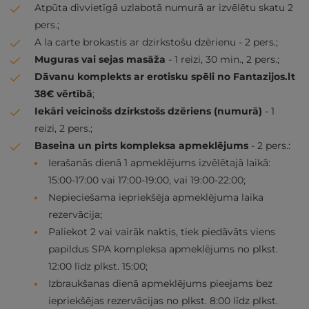
Atpūta divvietīgā uzlabotā numurā ar izvēlētu skatu 2
pers.;
A la carte brokastis ar dzirkstošu dzērienu - 2 pers.;
Muguras vai sejas masāža
- 1 reizi, 30 min., 2 pers.;
Dāvanu komplekts ar erotisku spēli no Fantazijos.lt
38€ vērtībā
;
Iekāri veicinošs dzirkstošs dzēriens (numurā)
- 1
reizi, 2 pers.;
Baseina un pirts kompleksa apmeklējums
- 2 pers.:
Ierašanās dienā 1 apmeklējums izvēlētajā laikā:
15:00-17:00 vai 17:00-19:00, vai 19:00-22:00;
Nepieciešama iepriekšēja apmeklējuma laika
rezervācija;
Paliekot 2 vai vairāk naktis, tiek piedāvāts viens
papildus SPA kompleksa apmeklējums no plkst.
12:00 līdz plkst. 15:00;
Izbraukšanas dienā apmeklējums pieejams bez
iepriekšējas rezervācijas no plkst. 8:00 līdz plkst.