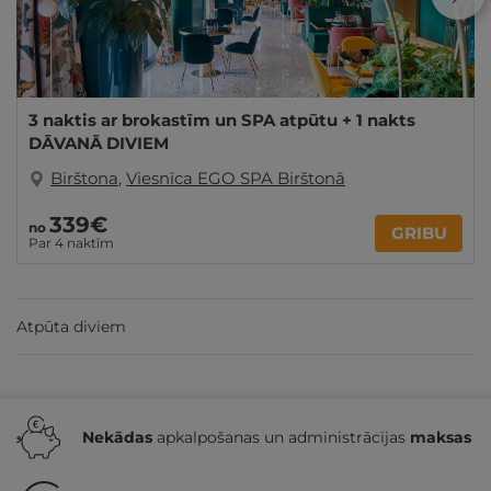
3 naktis ar brokastīm un SPA atpūtu + 1 nakts
DĀVANĀ DIVIEM
Birštona
,
Viesnīca EGO SPA Birštonā
339€
no
GRIBU
Par 4 naktīm
Atpūta diviem
Nekādas
apkalpošanas un administrācijas
maksas