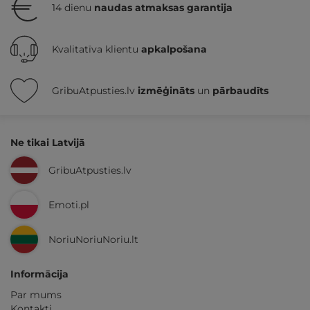
14 dienu
naudas atmaksas garantija
Kvalitatīva klientu
apkalpošana
GribuAtpusties.lv
izmēģināts
un
pārbaudīts
Ne tikai Latvijā
GribuAtpusties.lv
Emoti.pl
NoriuNoriuNoriu.lt
Informācija
Par mums
Kontakti