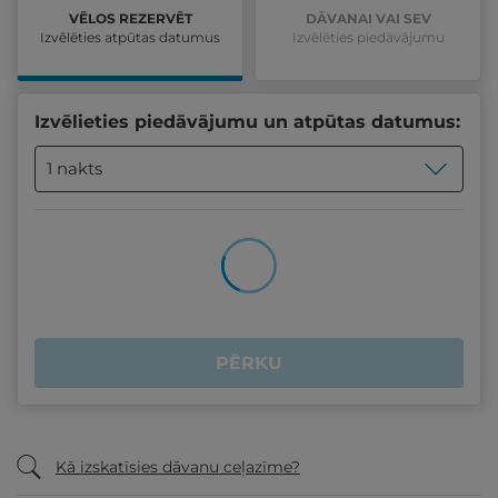
VĒLOS REZERVĒT
DĀVANAI VAI SEV
Izvēlēties atpūtas datumus
Izvēlēties piedāvājumu
Izvēlieties piedāvājumu un atpūtas datumus:
1 nakts
PĒRKU
Kā izskatīsies dāvanu ceļazīme?