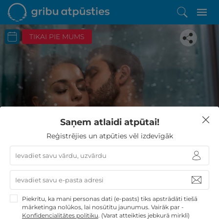
TIKAI PIE MUMS
Iepatikās šis piedāvājums?
Saņem atlaidi atpūtai!
Līdz brīnišķīgai atpūtai atlikuši tikai daži soļi
Reģistrējies un atpūties vēl izdevīgāk
PĒRKU
Piekrītu, ka mani personas dati (e-pasts) tiks apstrādāti tiešā
mārketinga nolūkos, lai nosūtītu jaunumus. Vairāk par -
Konfidencialitātes politiku
.
(Varat atteikties jebkurā mirklī)