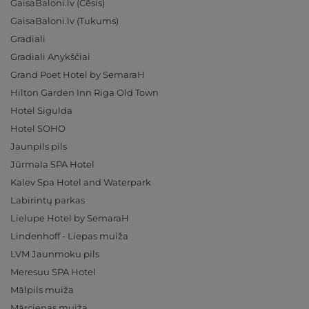
GaisaBaloni.lv (Cēsis)
GaisaBaloni.lv (Tukums)
Gradiali
Gradiali Anykščiai
Grand Poet Hotel by SemaraH
Hilton Garden Inn Riga Old Town
Hotel Sigulda
Hotel SOHO
Jaunpils pils
Jūrmala SPA Hotel
Kalev Spa Hotel and Waterpark
Labirintų parkas
Lielupe Hotel by SemaraH
Lindenhoff - Liepas muiža
LVM Jaunmoku pils
Meresuu SPA Hotel
Mālpils muiža
Mārcienas muiža