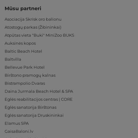
Mūsu partneri
Asociacija Skrisk oro balionu
Atostogų parkas (Žibininkai)
Atpūtas vieta "Buki" MiniZoo BUKS
Auksinės kopos
Baltic Beach Hotel
Baltvilla
Bellevue Park Hotel
Birštono pramogų kalnas
Bistrampolio Dvaras
Daina Jurmala Beach Hotel & SPA
Eglės reabilitacijos centras | CORE
Eglės sanatorija Birštonas
Eglės sanatorija Druskininkai
Elamus SPA
GaisaBaloni.lv