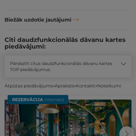
Biežāk uzdotie jautājumi
Citi daudzfunkcionālās dāvanu kartes
piedāvājumi:
Pārskatīt citus daudzfunkcionālās dāvanu kartes
TOP piedāvājumus
Atpūtas piedāvājums
Apraksts
Kontakti
Noteikumi
Līdzīgi atpūtas piedāvājumi
REZERVĀCIJA
internetā