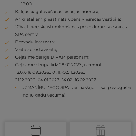
12:00;
Kafijas pagatavošanas iespējas numurā;
Ar kristāliem piesātināts ūdens viesnīcas vestibilā;
10% atlaide skaistumkopšanas procedūrām viesnīcas
SPA centrā;
Bezvadu internets;
Vieta autostāvvietā;
Ceļazīme derīga DIVĀM personām;
Ceļazīme derīga līdz 28.02.2027., izņemot:
12.07.-16.08.2026., 01.11.-02.11.2026.,
21.12.2026.-04.01.2027., 14.02.-16.02.2027.
UZMANĪBU! "EGO SPA" var nakšņot tikai pieaugušie
(no 18 gadu vecuma).