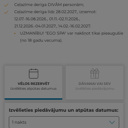
Ceļazīme derīga DIVĀM personām;
Ceļazīme derīga līdz 28.02.2027., izņemot:
12.07.-16.08.2026., 01.11.-02.11.2026.,
21.12.2026.-04.01.2027., 14.02.-16.02.2027.
UZMANĪBU! "EGO SPA" var nakšņot tikai pieaugušie
(no 18 gadu vecuma).
VĒLOS REZERVĒT
DĀVANAI VAI SEV
Izvēlēties atpūtas datumus
Izvēlēties piedāvājumu
Izvēlieties piedāvājumu un atpūtas datumus:
1 nakts