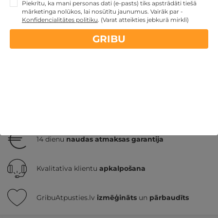
Piekrītu, ka mani personas dati (e-pasts) tiks apstrādāti tiešā
mārketinga nolūkos, lai nosūtītu jaunumus. Vairāk par -
339€
no
GRIBU
Konfidencialitātes politiku
.
(Varat atteikties jebkurā mirklī)
Par 4 naktīm
GRIBU
Romantiska atpūta pārim
Atpūta diviem
Nekādas
apkalpošanas un administrācijas
maksas
14 dienu
naudas atmaksas garantija
Kvalitatīva klientu
apkalpošana
GribuAtpusties.lv
izmēģināts
un
pārbaudīts