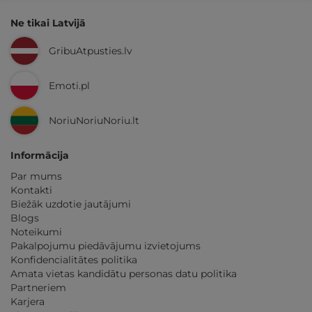
Ne tikai Latvijā
GribuAtpusties.lv
Emoti.pl
NoriuNoriuNoriu.lt
Informācija
Par mums
Kontakti
Biežāk uzdotie jautājumi
Blogs
Noteikumi
Pakalpojumu piedāvājumu izvietojums
Konfidencialitātes politika
Amata vietas kandidātu personas datu politika
Partneriem
Karjera