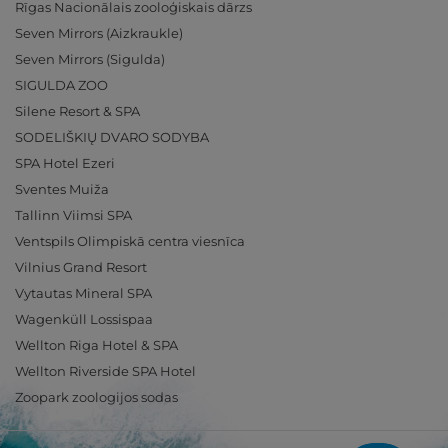
Rīgas Nacionālais zooloģiskais dārzs
Seven Mirrors (Aizkraukle)
Seven Mirrors (Sigulda)
SIGULDA ZOO
Silene Resort & SPA
SODELIŠKIŲ DVARO SODYBA
SPA Hotel Ezeri
Sventes Muiža
Tallinn Viimsi SPA
Ventspils Olimpiskā centra viesnīca
Vilnius Grand Resort
Vytautas Mineral SPA
Wagenküll Lossispaa
Wellton Riga Hotel & SPA
Wellton Riverside SPA Hotel
Zoopark zoologijos sodas