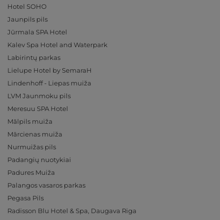
Hotel SOHO
Jaunpils pils
Jūrmala SPA Hotel
Kalev Spa Hotel and Waterpark
Labirintų parkas
Lielupe Hotel by SemaraH
Lindenhoff - Liepas muiža
LVM Jaunmoku pils
Meresuu SPA Hotel
Mālpils muiža
Mārcienas muiža
Nurmuižas pils
Padangių nuotykiai
Padures Muiža
Palangos vasaros parkas
Pegasa Pils
Radisson Blu Hotel & Spa, Daugava Riga