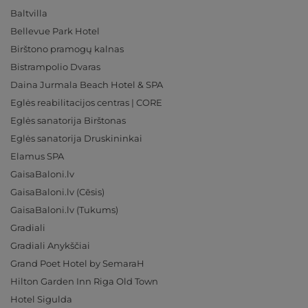
Baltvilla
Bellevue Park Hotel
Birštono pramogų kalnas
Bistrampolio Dvaras
Daina Jurmala Beach Hotel & SPA
Eglės reabilitacijos centras | CORE
Eglės sanatorija Birštonas
Eglės sanatorija Druskininkai
Elamus SPA
GaisaBaloni.lv
GaisaBaloni.lv (Cēsis)
GaisaBaloni.lv (Tukums)
Gradiali
Gradiali Anykščiai
Grand Poet Hotel by SemaraH
Hilton Garden Inn Riga Old Town
Hotel Sigulda