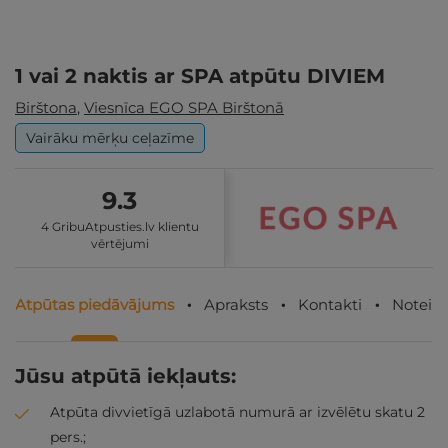
1 vai 2 naktis ar SPA atpūtu DIVIEM
Birštona
,
Viesnīca EGO SPA Birštonā
Vairāku mērķu ceļazīme
9.3
4 GribuAtpusties.lv klientu
vērtējumi
Atpūtas piedāvājums
Apraksts
Kontakti
Noteik
Jūsu atpūtā iekļauts:
Atpūta divvietīgā uzlabotā numurā ar izvēlētu skatu 2
pers.;