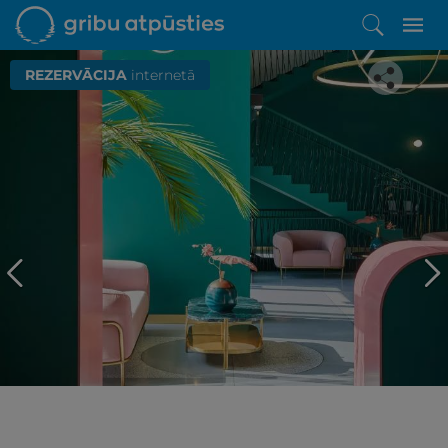
REZERVĀCIJA
internetā
Iepatikās šis piedāvājums?
Līdz brīnišķīgai atpūtai atlikuši tikai daži soļi
PĒRKU