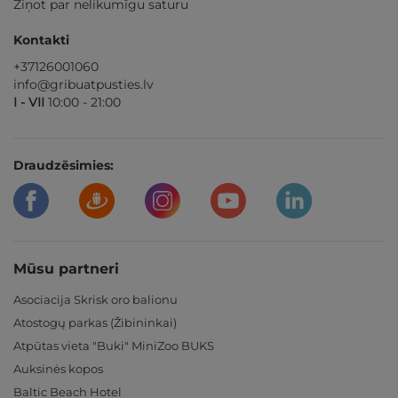
Ziņot par nelikumīgu saturu
Kontakti
+37126001060
info@gribuatpusties.lv
I - VII
10:00 - 21:00
Draudzēsimies:
Mūsu partneri
Asociacija Skrisk oro balionu
Atostogų parkas (Žibininkai)
Atpūtas vieta "Buki" MiniZoo BUKS
Auksinės kopos
Baltic Beach Hotel