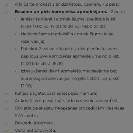
A la carte brokastis ar dzirkstošu dzērienu - 2 pers.;
Baseina un pirts kompleksa apmeklējums
- 2 pers.:
Ierašanās dienā 1 apmeklējums izvēlētajā laikā:
15:00-17:00 vai 17:00-19:00, vai 19:00-22:00;
Nepieciešama iepriekšēja apmeklējuma laika
rezervācija;
Paliekot 2 vai vairāk naktis, tiek piedāvāts viens
papildus SPA kompleksa apmeklējums no plkst.
12:00 līdz plkst. 15:00;
Izbraukšanas dienā apmeklējums pieejams bez
iepriekšējas rezervācijas no plkst. 8:00 līdz plkst.
12:00;
Kafijas pagatavošanas iespējas numurā;
Ar kristāliem piesātināts ūdens viesnīcas vestibilā;
10% atlaide skaistumkopšanas procedūrām viesnīcas
SPA centrā;
Bezvadu internets;
Vieta autostāvvietā;