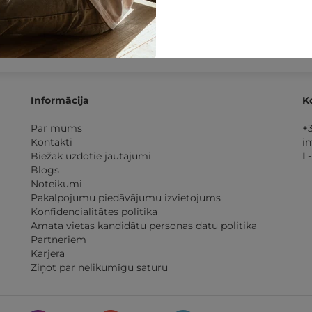
 dienu
naudas atmaksas
Kvalitatīva klientu
apkalp
garantija
Informācija
K
Par mums
+
Kontakti
i
Biežāk uzdotie jautājumi
I 
Blogs
Noteikumi
Pakalpojumu piedāvājumu izvietojums
Konfidencialitātes politika
Amata vietas kandidātu personas datu politika
Partneriem
Karjera
Ziņot par nelikumīgu saturu