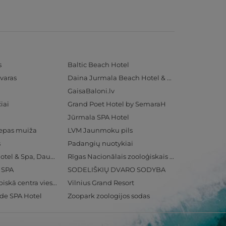
s
Baltic Beach Hotel
varas
Daina Jurmala Beach Hotel & SPA
GaisaBaloni.lv
iai
Grand Poet Hotel by SemaraH
Jūrmala SPA Hotel
iepas muiža
LVM Jaunmoku pils
s
Padangių nuotykiai
Radisson Blu Hotel & Spa, Daugava Riga
Rīgas Nacionālais zooloģiskais dārzs
& SPA
SODELIŠKIŲ DVARO SODYBA
Ventspils Olimpiskā centra viesnīca
Vilnius Grand Resort
ide SPA Hotel
Zoopark zoologijos sodas