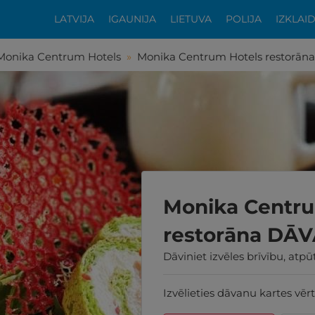
LATVIJA
IGAUNIJA
LIETUVA
POLIJA
IZKLAI
Monika Centrum Hotels
»
Monika Centrum Hotels restorā
Monika Centru
restorāna DĀ
Dāviniet izvēles brīvību, atp
Izvēlieties dāvanu kartes vērt