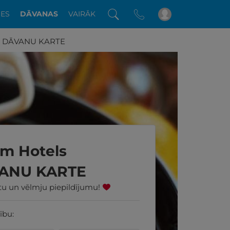
DES
DĀVANAS
VAIRĀK
na DĀVANU KARTE
m Hotels
VANU KARTE
ūtu un vēlmju piepildījumu!
ību: