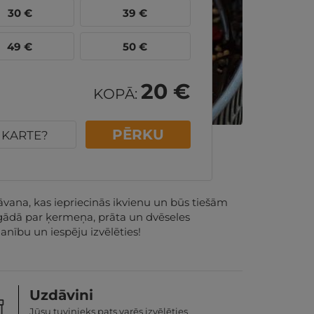
30
€
39
€
49
€
50
€
20 €
KOPĀ:
PĒRKU
U KARTE?
vana, kas iepriecinās ikvienu un būs tiešām
s gādā par ķermeņa, prāta un dvēseles
nību un iespēju izvēlēties!
Uzdāvini
Jūsu tuvinieks pats varēs izvēlēties