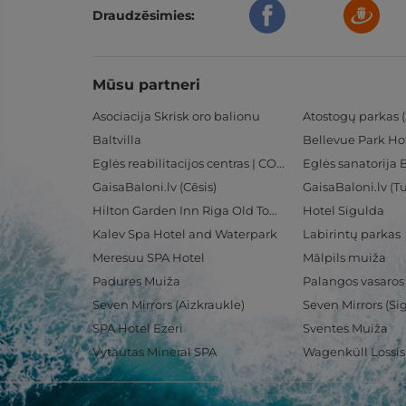
Draudzēsimies:
Mūsu partneri
Asociacija Skrisk oro balionu
Atostogų parkas (
Baltvilla
Bellevue Park Ho
Eglės reabilitacijos centras | CORE
Eglės sanatorija 
GaisaBaloni.lv (Cēsis)
GaisaBaloni.lv (
Hilton Garden Inn Riga Old Town
Hotel Sigulda
Kalev Spa Hotel and Waterpark
Labirintų parkas
Meresuu SPA Hotel
Mālpils muiža
Padures Muiža
Palangos vasaros
Seven Mirrors (Aizkraukle)
Seven Mirrors (Si
SPA Hotel Ezeri
Sventes Muiža
Vytautas Mineral SPA
Wagenküll Lossi