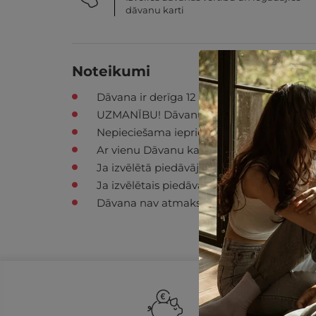
dāvanu karti
Noteikumi
Dāvana ir derīga 12 mēnešus no iegādes b
UZMANĪBU! Dāvanu karti iespējams izmantot
Nepieciešama iepriekšēja rezervācija, iz
Ar vienu Dāvanu karti var norēķināties tika
Ja izvēlētā piedāvājuma summa ir mazāka
Ja izvēlētais piedāvājums pārsniedz dāvan
Dāvana nav atmaksājama un nav apmain