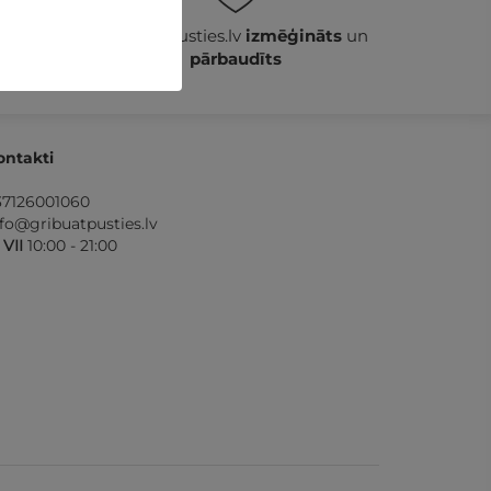
ošana
GribuAtpusties.lv
izmēģināts
un
pārbaudīts
ontakti
37126001060
nfo@gribuatpusties.lv
- VII
10:00 - 21:00