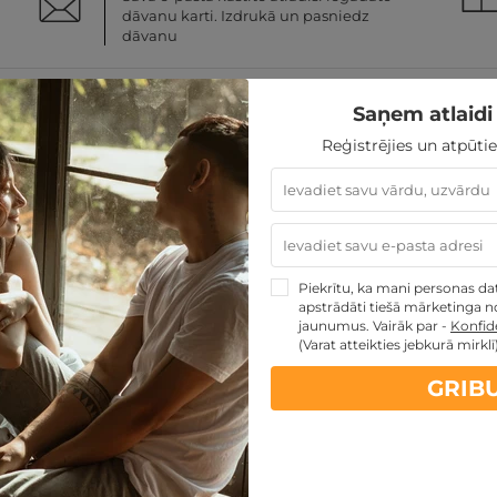
dāvanu karti. Izdrukā un pasniedz
dāvanu
Saņem atlaidi 
Reģistrējies un atpūtie
rīža;
 tikai pie pakalpojumu sniedzēja (t.i. restorāns, krogs);
mantojot pakalpojumu sniedzēja norādītos kontaktus;
i vienu reizi;
 par dāvanu kartes vērtību, naudas atlikums maksātājam net
Piekrītu, ka mani personas dati
u kartes vērtību, starpību jāpiemaksā pircējam;
apstrādāti tiešā mārketinga no
āma pret skaidru naudu.
jaunumus. Vairāk par -
Konfide
(Varat atteikties jebkurā mirklī
GRIB