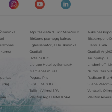
Žibininkai)
Atpūtas vieta "Buki" MiniZoo BUKS
Auksinės kopo
tel
Birštono pramogų kalnas
Bistrampolio D
Birštonas
Eglės sanatorija Druskininkai
Elamus SPA
Tukums)
Gradiali
Gradiali Anykšč
Hotel SOHO
Jaunpils pils
Lielupe Hotel by SemaraH
Lindenhoff - L
Mārcienas muiža
Nurmuižas pil
 parkas
Pegasa Pils
gulda)
SIGULDA ZOO
Silene Resort 
Tallinn Viimsi SPA
spaa
Wellton Riga Hotel & SPA
Wellton Rivers