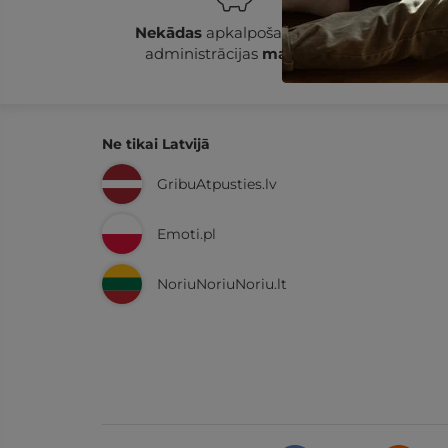
Nekādas
apkalpošanas un
14
administrācijas
maksas
Ne tikai Latvijā
GribuAtpusties.lv
Emoti.pl
NoriuNoriuNoriu.lt