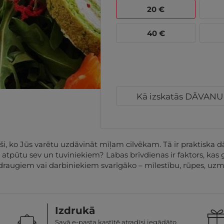
20
€
40
€
Kā izskatās DĀVAN
 ko Jūs varētu uzdāvināt mīļam cilvēkam. Tā ir praktiska dā
vu atpūtu sev un tuviniekiem? Labas brīvdienas ir faktors, ka
draugiem vai darbiniekiem svarīgāko – mīlestību, rūpes, uzma
Izdrukā
Savā e-pasta kastītē atradīsi iegādāto