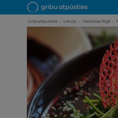
GribuAtpusties
»
Latvija
»
Viesnīcas Rīgā
»