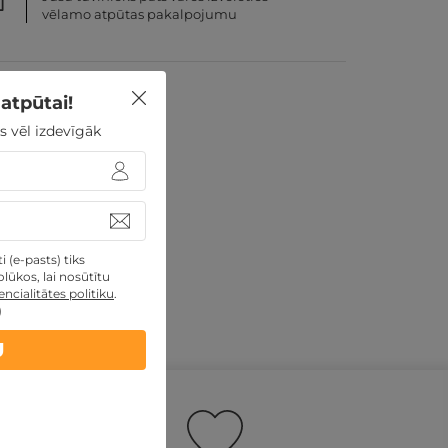
vēlamo atpūtas pakalpojumu
atpūtai!
s vēl izdevīgāk
iek atgriezts;
 (e-pasts) tiks
lūkos, lai nosūtītu
ncialitātes politiku
.
)
U