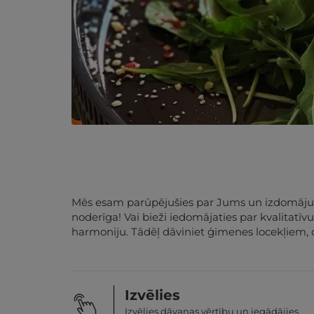
Mēs esam parūpējušies par Jums un izdomājuši,
noderīga! Vai bieži iedomājaties par kvalitatī
harmoniju. Tādēļ dāviniet ģimenes locekļiem, 
Izvēlies
Izvēlies dāvanas vērtību un iegādājies