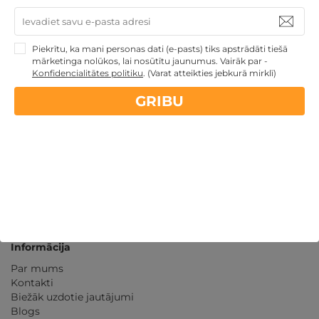
Kvalitatīva klientu
apkalpošana
Piekrītu, ka mani personas dati (e-pasts) tiks apstrādāti tiešā
GribuAtpusties.lv
izmēģināts
un
pārbaudīts
mārketinga nolūkos, lai nosūtītu jaunumus. Vairāk par -
Konfidencialitātes politiku
.
(Varat atteikties jebkurā mirklī)
GRIBU
Ne tikai Latvijā
GribuAtpusties.lv
Emoti.pl
NoriuNoriuNoriu.lt
Informācija
Par mums
Kontakti
Biežāk uzdotie jautājumi
Blogs