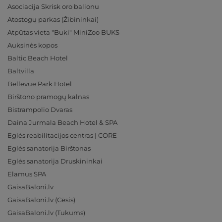
Asociacija Skrisk oro balionu
Atostogų parkas (Žibininkai)
Atpūtas vieta "Buki" MiniZoo BUKS
Auksinės kopos
Baltic Beach Hotel
Baltvilla
Bellevue Park Hotel
Birštono pramogų kalnas
Bistrampolio Dvaras
Daina Jurmala Beach Hotel & SPA
Eglės reabilitacijos centras | CORE
Eglės sanatorija Birštonas
Eglės sanatorija Druskininkai
Elamus SPA
GaisaBaloni.lv
GaisaBaloni.lv (Cēsis)
GaisaBaloni.lv (Tukums)