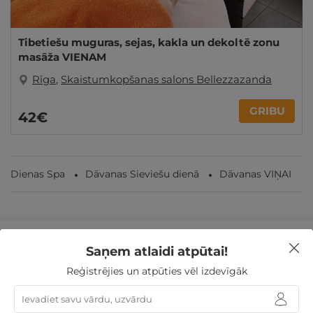
Tibetiešu muguras, sejas, kakla un dekoltē zonu
masāža VIENAM
Rīga
,
Skaistumkopšanas salons Bellezzazanda
GRIBU
42€
Dienas Spa
Dāvanas Sieviešu dienā
Dāvanas VIŅAI
Nekādas
apkalpošanas un administrācijas
maksas
Saņem atlaidi atpūtai!
Reģistrējies un atpūties vēl izdevīgāk
14 dienu
naudas atmaksas garantija