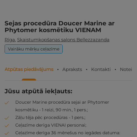
Sejas procedūra Doucer Marine ar
Phytomer kosmētiku VIENAM
Rīga
,
Skaistumkopšanas salons Bellezzazanda
Vairāku mērķu ceļazīme
Atpūtas piedāvājums
Apraksts
Kontakti
Noteik
Jūsu atpūtā iekļauts:
Doucer Marine procedūra sejai ar Phytomer
kosmētiku - 1 reizi, 90 min., 1 pers.;
Zāļu tēja pēc procedūras - 1 pers.;
Ceļazīme derīga VIENAI personai;
Ceļazīme derīga 36 mēnešus no iegādes datuma: