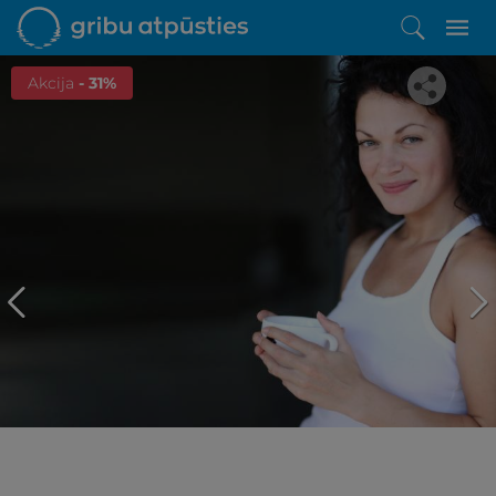
Akcija
- 31%
Iepatikās šis piedāvājums?
Līdz brīnišķīgai atpūtai atlikuši tikai daži soļi
PĒRKU