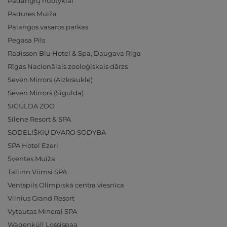
Padangių nuotykiai
Padures Muiža
Palangos vasaros parkas
Pegasa Pils
Radisson Blu Hotel & Spa, Daugava Riga
Rīgas Nacionālais zooloģiskais dārzs
Seven Mirrors (Aizkraukle)
Seven Mirrors (Sigulda)
SIGULDA ZOO
Silene Resort & SPA
SODELIŠKIŲ DVARO SODYBA
SPA Hotel Ezeri
Sventes Muiža
Tallinn Viimsi SPA
Ventspils Olimpiskā centra viesnīca
Vilnius Grand Resort
Vytautas Mineral SPA
Wagenküll Lossispaa