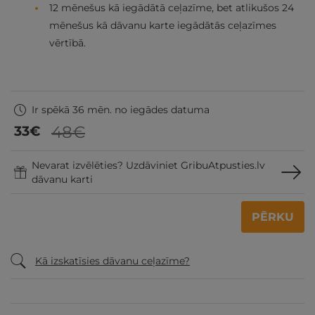
12 mēnešus kā iegādātā ceļazīme, bet atlikušos 24
mēnešus kā dāvanu karte iegādātās ceļazīmes
vērtībā.
Ir spēkā 36 mēn. no iegādes datuma
48€
33
€
Nevarat izvēlēties? Uzdāviniet GribuAtpusties.lv
dāvanu karti
PĒRKU
Kā izskatīsies dāvanu ceļazīme?