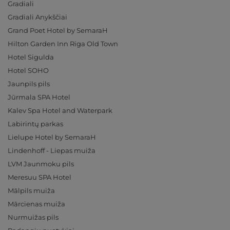
Gradiali
Gradiali Anykščiai
Grand Poet Hotel by SemaraH
Hilton Garden Inn Riga Old Town
Hotel Sigulda
Hotel SOHO
Jaunpils pils
Jūrmala SPA Hotel
Kalev Spa Hotel and Waterpark
Labirintų parkas
Lielupe Hotel by SemaraH
Lindenhoff - Liepas muiža
LVM Jaunmoku pils
Meresuu SPA Hotel
Mālpils muiža
Mārcienas muiža
Nurmuižas pils