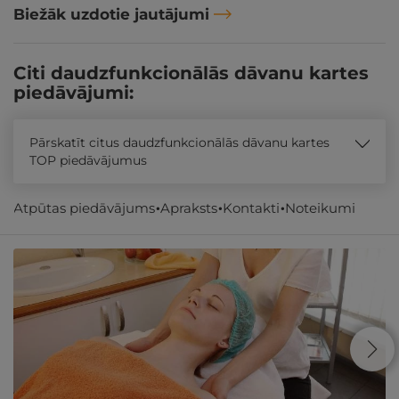
Biežāk uzdotie jautājumi
Citi daudzfunkcionālās dāvanu kartes
piedāvājumi:
Pārskatīt citus daudzfunkcionālās dāvanu kartes
TOP piedāvājumus
Atpūtas piedāvājums
Apraksts
Kontakti
Noteikumi
Līdzīgi atpūtas piedāvājumi