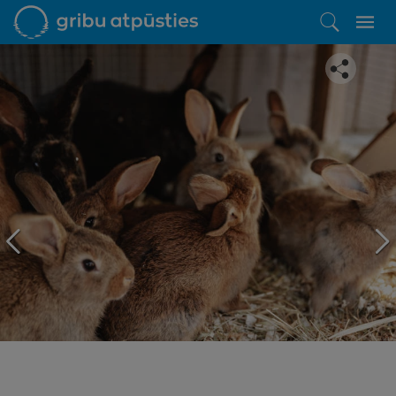
Iepatikās šis piedāvājums?
Līdz brīnišķīgai atpūtai atlikuši tikai daži soļi
PĒRKU