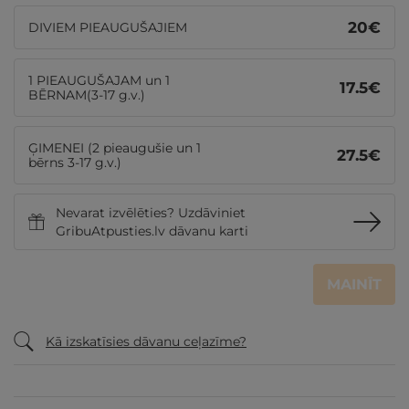
20
€
DIVIEM PIEAUGUŠAJIEM
1 PIEAUGUŠAJAM un 1
17.5
€
BĒRNAM(3-17 g.v.)
ĢIMENEI (2 pieaugušie un 1
27.5
€
bērns 3-17 g.v.)
Nevarat izvēlēties? Uzdāviniet
GribuAtpusties.lv dāvanu karti
MAINĪT
Kā izskatīsies dāvanu ceļazīme?