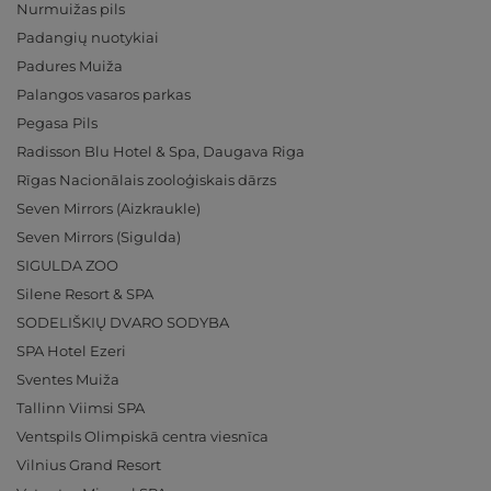
Nurmuižas pils
Padangių nuotykiai
Padures Muiža
Palangos vasaros parkas
Pegasa Pils
Radisson Blu Hotel & Spa, Daugava Riga
Rīgas Nacionālais zooloģiskais dārzs
Seven Mirrors (Aizkraukle)
Seven Mirrors (Sigulda)
SIGULDA ZOO
Silene Resort & SPA
SODELIŠKIŲ DVARO SODYBA
SPA Hotel Ezeri
Sventes Muiža
Tallinn Viimsi SPA
Ventspils Olimpiskā centra viesnīca
Vilnius Grand Resort