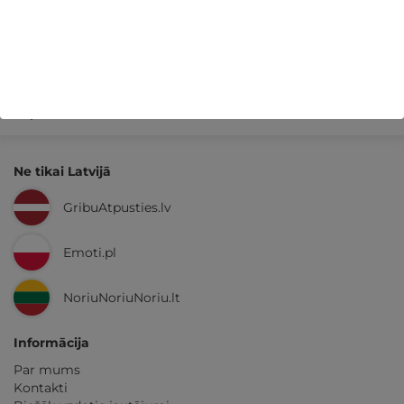
Kvalitatīva klientu
apkalpošana
GribuAtpusties.lv
izmēģināts
un
pārbaudīts
Ne tikai Latvijā
GribuAtpusties.lv
Emoti.pl
NoriuNoriuNoriu.lt
Informācija
Par mums
Kontakti