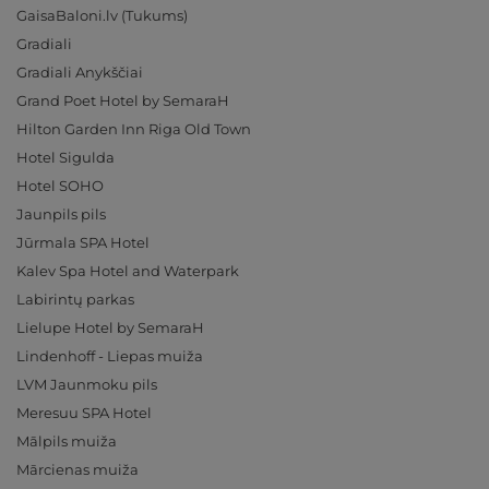
GaisaBaloni.lv (Tukums)
Gradiali
Gradiali Anykščiai
Grand Poet Hotel by SemaraH
Hilton Garden Inn Riga Old Town
Hotel Sigulda
Hotel SOHO
Jaunpils pils
Jūrmala SPA Hotel
Kalev Spa Hotel and Waterpark
Labirintų parkas
Lielupe Hotel by SemaraH
Lindenhoff - Liepas muiža
LVM Jaunmoku pils
Meresuu SPA Hotel
Mālpils muiža
Mārcienas muiža