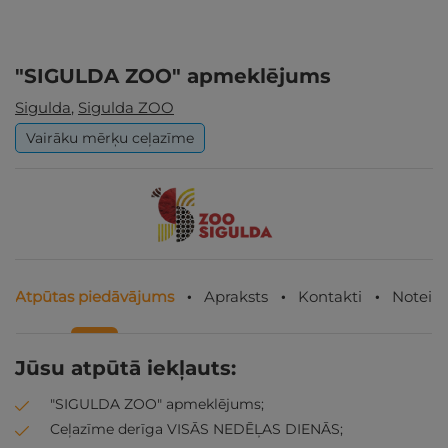
"SIGULDA ZOO" apmeklējums
Sigulda
,
Sigulda ZOO
Vairāku mērķu ceļazīme
Atpūtas piedāvājums
Apraksts
Kontakti
Noteik
Jūsu atpūtā iekļauts:
"SIGULDA ZOO" apmeklējums;
Ceļazīme derīga VISĀS NEDĒĻAS DIENĀS;