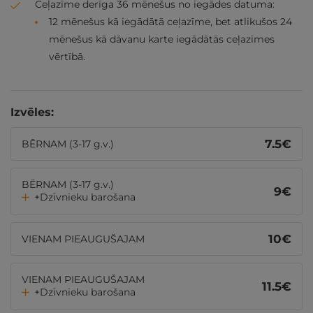
Ceļazīme derīga 36 mēnešus no iegādes datuma:
12 mēnešus kā iegādātā ceļazīme, bet atlikušos 24
mēnešus kā dāvanu karte iegādātās ceļazīmes
vērtībā.
Izvēles:
7.5
€
BĒRNAM (3-17 g.v.)
BĒRNAM (3-17 g.v.)
9
€
+Dzīvnieku barošana
10
€
VIENAM PIEAUGUŠAJAM
VIENAM PIEAUGUŠAJAM
11.5
€
+Dzīvnieku barošana