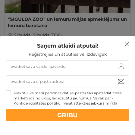
"SIGULDA ZOO" un lemuru mājas apmeklējums un
lemuru barošana
Sigulda
,
Sigulda ZOO
Saņem atlaidi atpūtai!
GRIBU
13€
no
Reģistrējies un atpūties vēl izdevīgāk
Ziemassvētku dāvanas
Dāvanas Sieviešu dienā
Dāvanas Mātes dienā
Dāvanas līdz 100€
Piekrītu, ka mani personas dati (e-pasts) tiks apstrādāti tiešā
mārketinga nolūkos, lai nosūtītu jaunumus. Vairāk par -
Konfidencialitātes politiku
.
(Varat atteikties jebkurā mirklī)
GRIBU
Nekādas
apkalpošanas un administrācijas
maksas
14 dienu
naudas atmaksas garantija