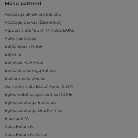
Mūsu partneri
Asociacija Skrisk oro balionu
Atostogų parkas (Žibininkai)
Atpūtas vieta "Buki" MiniZoo BUKS
Auksinės kopos
Baltic Beach Hotel
Baltvilla
Bellevue Park Hotel
Birštono pramogų kalnas
Bistrampolio Dvaras
Daina Jurmala Beach Hotel & SPA
Eglės reabilitacijos centras | CORE
Eglės sanatorija Birštonas
Eglės sanatorija Druskininkai
Elamus SPA
GaisaBaloni.lv
GaisaBaloni.lv (Cēsis)