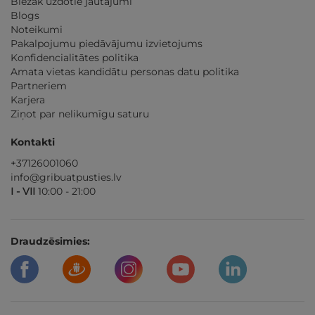
Biežāk uzdotie jautājumi
Blogs
Noteikumi
Pakalpojumu piedāvājumu izvietojums
Konfidencialitātes politika
Amata vietas kandidātu personas datu politika
Partneriem
Karjera
Ziņot par nelikumīgu saturu
Kontakti
+37126001060
info@gribuatpusties.lv
I - VII
10:00 - 21:00
Draudzēsimies: