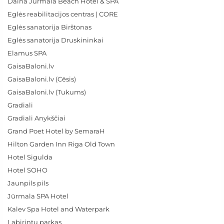
Daina Jurmala Beach Hotel & SPA
Eglės reabilitacijos centras | CORE
Eglės sanatorija Birštonas
Eglės sanatorija Druskininkai
Elamus SPA
GaisaBaloni.lv
GaisaBaloni.lv (Cēsis)
GaisaBaloni.lv (Tukums)
Gradiali
Gradiali Anykščiai
Grand Poet Hotel by SemaraH
Hilton Garden Inn Riga Old Town
Hotel Sigulda
Hotel SOHO
Jaunpils pils
Jūrmala SPA Hotel
Kalev Spa Hotel and Waterpark
Labirintų parkas