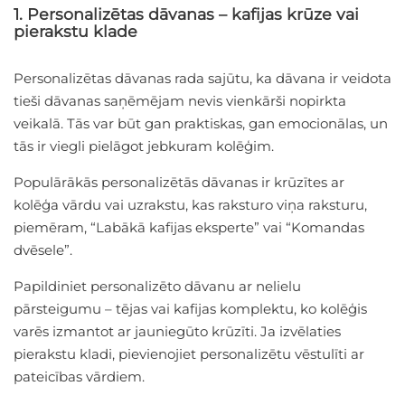
1. Personalizētas dāvanas – kafijas krūze vai
pierakstu klade
Personalizētas dāvanas rada sajūtu, ka dāvana ir veidota
tieši dāvanas saņēmējam nevis vienkārši nopirkta
veikalā. Tās var būt gan praktiskas, gan emocionālas, un
tās ir viegli pielāgot jebkuram kolēģim.
Populārākās personalizētās dāvanas ir krūzītes ar
kolēģa vārdu vai uzrakstu, kas raksturo viņa raksturu,
piemēram, “Labākā kafijas eksperte” vai “Komandas
dvēsele”.
Papildiniet personalizēto dāvanu ar nelielu
pārsteigumu – tējas vai kafijas komplektu, ko kolēģis
varēs izmantot ar jauniegūto krūzīti. Ja izvēlaties
pierakstu kladi, pievienojiet personalizētu vēstulīti ar
pateicības vārdiem.