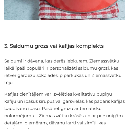
3. Saldumu grozs vai kafijas komplekts
Saldumi ir dāvana, kas derēs jebkuram. Ziemassvētku
laikā īpaši populāri ir personalizēti saldumu grozi, kas
ietver gardēžu šokolādes, piparkūkas un Ziemassvētku
tēju.
Kafijas cienītājiem var izvēlēties kvalitatīvu pupiņu
kafiju un īpašus sīrupus vai garšvielas, kas padarīs kafijas
baudīšanu īpašu. Pasūtiet grozu ar tematisku
noformējumu – Ziemassvētku krāsās un ar personīgām
detaļām, piemēram, dāvanu karti vai zīmīti, kas