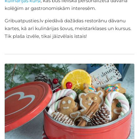
kulinārijas kursi
, kas būs lieliska personalizēta dāvana
kolēģim ar gastronomiskām interesēm.
Gribuatpusties.lv piedāvā dažādas restorānu dāvanu
kartes, kā arī kulinārijas šovus, meistarklases un kursus.
Tik plaša izvēle, tikai jāizvēlais īstais!