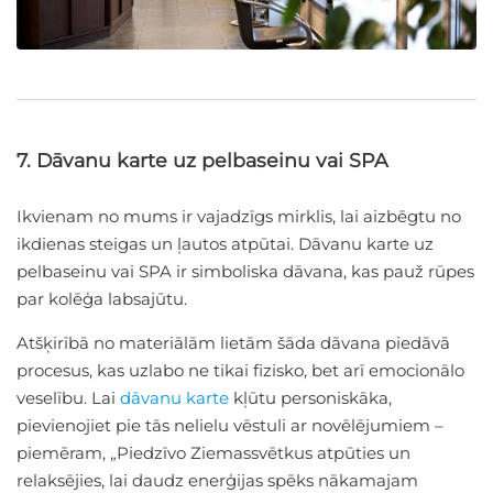
7. Dāvanu karte uz pelbaseinu vai SPA
Ikvienam no mums ir vajadzīgs mirklis, lai aizbēgtu no
ikdienas steigas un ļautos atpūtai. Dāvanu karte uz
pelbaseinu vai SPA ir simboliska dāvana, kas pauž rūpes
par kolēģa labsajūtu.
Atšķirībā no materiālām lietām šāda dāvana piedāvā
procesus, kas uzlabo ne tikai fizisko, bet arī emocionālo
veselību. Lai
dāvanu karte
kļūtu personiskāka,
pievienojiet pie tās nelielu vēstuli ar novēlējumiem –
piemēram, „Piedzīvo Ziemassvētkus atpūties un
relaksējies, lai daudz enerģijas spēks nākamajam