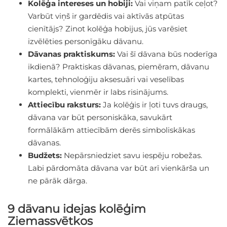
Kolēģa intereses un hobiji:
Vai viņam patīk ceļot?
Varbūt viņš ir gardēdis vai aktīvās atpūtas
cienītājs? Zinot kolēģa hobijus, jūs varēsiet
izvēlēties personīgāku dāvanu.
Dāvanas praktiskums:
Vai šī dāvana būs noderīga
ikdienā? Praktiskas dāvanas, piemēram, dāvanu
kartes, tehnoloģiju aksesuāri vai veselības
komplekti, vienmēr ir labs risinājums.
Attiecību raksturs:
Ja kolēģis ir ļoti tuvs draugs,
dāvana var būt personiskāka, savukārt
formālākām attiecībām derēs simboliskākas
dāvanas.
Budžets:
Nepārsniedziet savu iespēju robežas.
Labi pārdomāta dāvana var būt arī vienkārša un
ne pārāk dārga.
9 dāvanu idejas kolēģim
Ziemassvētkos