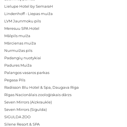
Lielupe Hotel by SemaraH
Lindenhoff - Liepas muiža
LVM Jaunmoku pils
Meresuu SPA Hotel
Mālpils muiža
Mārcienas muiža
Nurmuižas pils
Padangių nuotykiai
Padures Muiža
Palangos vasaros parkas
Pegasa Pils
Radisson Blu Hotel & Spa, Daugava Riga
Rīgas Nacionālais zooloģiskais dārzs
Seven Mirrors (Aizkraukle)
Seven Mirrors (Sigulda)
SIGULDA ZOO
Silene Resort & SPA