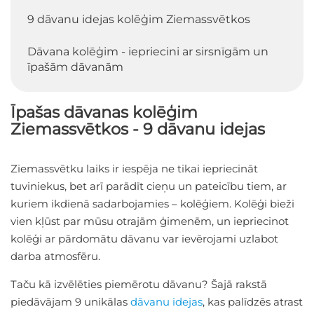
9 dāvanu idejas kolēģim Ziemassvētkos
Dāvana kolēģim - iepriecini ar sirsnīgām un
īpašām dāvanām
Īpašas dāvanas kolēģim
Ziemassvētkos - 9 dāvanu idejas
Ziemassvētku laiks ir iespēja ne tikai iepriecināt
tuviniekus, bet arī parādīt cieņu un pateicību tiem, ar
kuriem ikdienā sadarbojamies – kolēģiem. Kolēģi bieži
vien kļūst par mūsu otrajām ģimenēm, un iepriecinot
kolēģi ar pārdomātu dāvanu var ievērojami uzlabot
darba atmosfēru.
Taču kā izvēlēties piemērotu dāvanu? Šajā rakstā
piedāvājam 9 unikālas
dāvanu idejas
, kas palīdzēs atrast