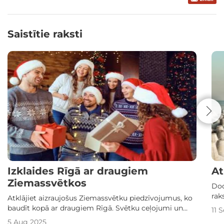
Saistītie raksti
Izklaides Rīgā ar draugiem
At
Ziemassvētkos
Dod
rak
Atklājiet aizraujošus Ziemassvētku piedzīvojumus, ko
pie
baudīt kopā ar draugiem Rīgā. Svētku ceļojumi un
11 
izklaides Rīgā - veidojiet atmiņas šajos svētkos.
5 Aug 2025