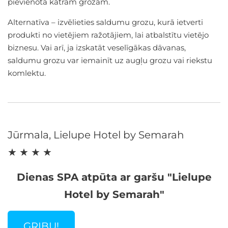
pievienota katram grozam.
Alternatīva – izvēlieties saldumu grozu, kurā ietverti
produkti no vietējiem ražotājiem, lai atbalstītu vietējo
biznesu. Vai arī, ja izskatāt veselīgākas dāvanas,
saldumu grozu var iemainīt uz augļu grozu vai riekstu
komlektu.
Jūrmala, Lielupe Hotel by Semarah
★ ★ ★ ★
Dienas SPA atpūta ar garšu "Lielupe
Hotel by Semarah"
GRIBU!