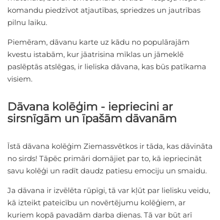
komandu piedzīvot atjautības, spriedzes un jautrības
pilnu laiku.
Piemēram, dāvanu karte uz kādu no populārajām
kvestu istabām, kur jāatrisina mīklas un jāmeklē
paslēptās atslēgas, ir lieliska dāvana, kas būs patīkama
visiem.
Dāvana kolēģim - iepriecini ar
sirsnīgām un īpašām dāvanām
Īstā dāvana kolēģim Ziemassvētkos ir tāda, kas dāvināta
no sirds! Tāpēc primāri domājiet par to, kā iepriecināt
savu kolēģi un radīt daudz patiesu emociju un smaidu.
Ja dāvana ir izvēlēta rūpīgi, tā var kļūt par lielisku veidu,
kā izteikt pateicību un novērtējumu kolēģiem, ar
kuriem kopā pavadām darba dienas. Tā var būt arī