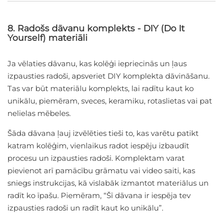
8. Radošs dāvanu komplekts - DIY (Do It
Yourself) materiāli
Ja vēlaties dāvanu, kas kolēģi iepriecinās un ļaus
izpausties radoši, apsveriet DIY komplekta dāvināšanu.
Tas var būt materiālu komplekts, lai radītu kaut ko
unikālu, piemēram, sveces, keramiku, rotaslietas vai pat
nelielas mēbeles.
Šāda dāvana ļauj izvēlēties tieši to, kas varētu patikt
katram kolēģim, vienlaikus radot iespēju izbaudīt
procesu un izpausties radoši. Komplektam varat
pievienot arī pamācību grāmatu vai video saiti, kas
sniegs instrukcijas, kā vislabāk izmantot materiālus un
radīt ko īpašu. Piemēram, “Šī dāvana ir iespēja tev
izpausties radoši un radīt kaut ko unikālu”.