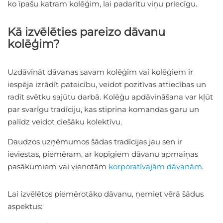
ko īpašu katram kolēģim, lai padarītu viņu priecīgu.
Kā izvēlēties pareizo dāvanu
kolēģim?
Uzdāvināt dāvanas savam kolēģim vai kolēģiem ir
iespēja izrādīt pateicību, veidot pozitīvas attiecības un
radīt svētku sajūtu darbā. Kolēģu apdāvināšana var kļūt
par svarīgu tradīciju, kas stiprina komandas garu un
palīdz veidot ciešāku kolektīvu.
Daudzos uzņēmumos šādas tradīcijas jau sen ir
ieviestas, piemēram, ar kopīgiem dāvanu apmaiņas
pasākumiem vai vienotām
korporatīvajām dāvanām
.
Lai izvēlētos piemērotāko dāvanu, ņemiet vērā šādus
aspektus: