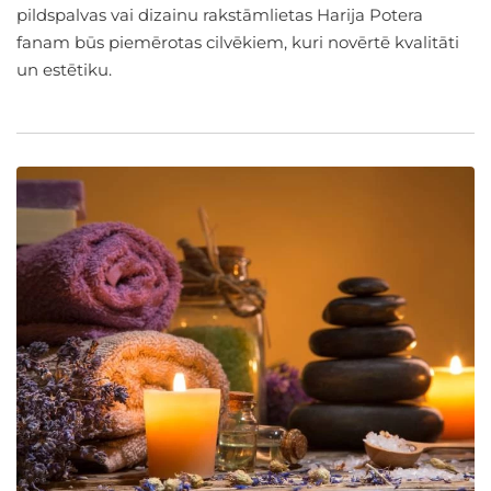
pildspalvas vai dizainu rakstāmlietas Harija Potera
fanam būs piemērotas cilvēkiem, kuri novērtē kvalitāti
un estētiku.