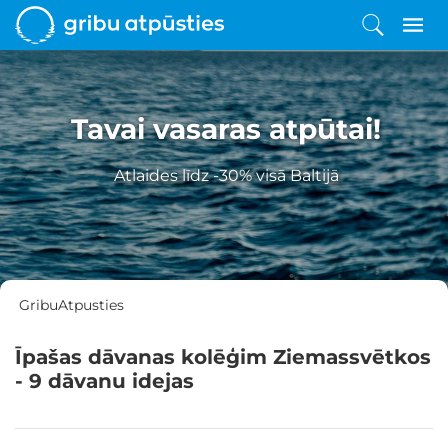
Tavai vasaras atpūtai!
Atlaides līdz -30% visā Baltijā
GribuAtpusties
Īpašas dāvanas kolēģim Ziemassvētkos
- 9 dāvanu idejas