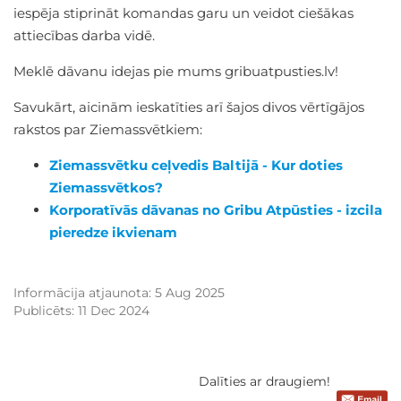
iespēja stiprināt komandas garu un veidot ciešākas
attiecības darba vidē.
Meklē dāvanu idejas pie mums gribuatpusties.lv!
Savukārt, aicinām ieskatīties arī šajos divos vērtīgājos
rakstos par Ziemassvētkiem:
Ziemassvētku ceļvedis Baltijā - Kur doties
Ziemassvētkos?
Korporatīvās dāvanas no Gribu Atpūsties - izcila
pieredze ikvienam
Informācija atjaunota: 5 Aug 2025
Publicēts: 11 Dec 2024
Dalīties ar draugiem!