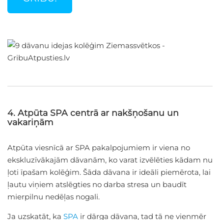
4. Atpūta SPA centrā ar nakšņošanu un
vakariņām
Atpūta viesnīcā ar SPA pakalpojumiem ir viena no
ekskluzīvākajām dāvanām, ko varat izvēlēties kādam nu
ļoti īpašam kolēģim. Šāda dāvana ir ideāli piemērota, lai
ļautu viņiem atslēgties no darba stresa un baudīt
mierpilnu nedēļas nogali.
Ja uzskatāt, ka
SPA
ir dārga dāvana, tad tā ne vienmēr