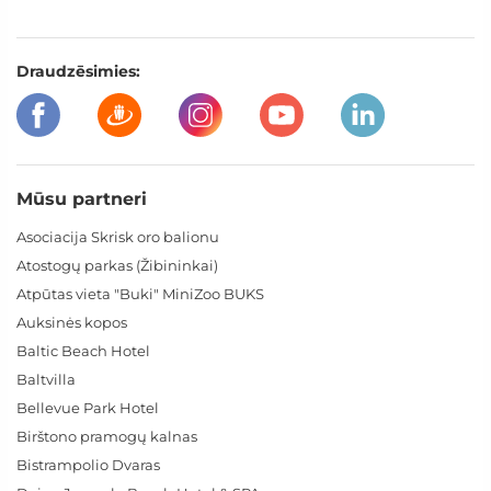
Draudzēsimies:
Mūsu partneri
Asociacija Skrisk oro balionu
Atostogų parkas (Žibininkai)
Atpūtas vieta "Buki" MiniZoo BUKS
Auksinės kopos
Baltic Beach Hotel
Baltvilla
Bellevue Park Hotel
Birštono pramogų kalnas
Bistrampolio Dvaras