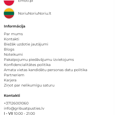
Emoti.pl
NoriuNoriuNoriu.lt
Informācija
Par mums
Kontakti
Biežāk uzdotie jautājumi
Blogs
Noteikumi
Pakalpojumu piedāvājumu izvietojums
Konfidencialitātes politika
Amata vietas kandidātu personas datu politika
Partneriem
Karjera
Ziņot par nelikumīgu saturu
Kontakti
+37126001060
info@gribuatpusties.lv
I - VII
10:00 - 21:00