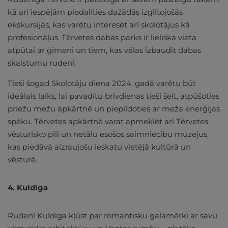
kā arī iespējām piedalīties dažādās izglītojošās
ekskursijās, kas varētu interesēt arī skolotājus kā
profesionāļus. Tērvetes dabas parks ir lieliska vieta
atpūtai ar ģimeni un tiem, kas vēlas izbaudīt dabas
skaistumu rudenī.
Tieši šogad Skolotāju diena 2024. gadā varētu būt
ideālais laiks, lai pavadītu brīvdienas tieši šeit, atpūšoties
priežu mežu apkārtnē un piepildoties ar meža enerģijas
spēku. Tērvetes apkārtnē varat apmeklēt arī Tērvetes
vēsturisko pili un netālu esošos saimniecību muzejus,
kas piedāvā aizraujošu ieskatu vietējā kultūrā un
vēsturē.
4. Kuldīga
Rudenī Kuldīga kļūst par romantisku galamērķi ar savu