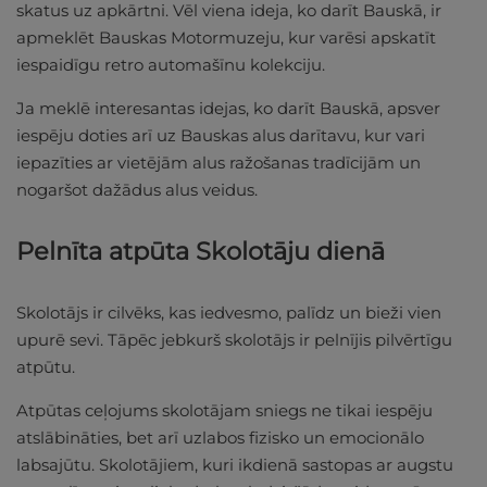
skatus uz apkārtni. Vēl viena ideja, ko darīt Bauskā, ir
apmeklēt Bauskas Motormuzeju, kur varēsi apskatīt
iespaidīgu retro automašīnu kolekciju.
Ja meklē interesantas idejas, ko darīt Bauskā, apsver
iespēju doties arī uz Bauskas alus darītavu, kur vari
iepazīties ar vietējām alus ražošanas tradīcijām un
nogaršot dažādus alus veidus.
Pelnīta atpūta Skolotāju dienā
Skolotājs ir cilvēks, kas iedvesmo, palīdz un bieži vien
upurē sevi. Tāpēc jebkurš skolotājs ir pelnījis pilvērtīgu
atpūtu.
Atpūtas ceļojums skolotājam sniegs ne tikai iespēju
atslābināties, bet arī uzlabos fizisko un emocionālo
labsajūtu. Skolotājiem, kuri ikdienā sastopas ar augstu