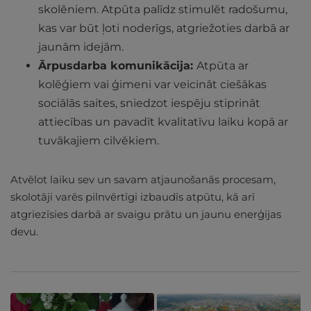
skolēniem. Atpūta palīdz stimulēt radošumu,
kas var būt ļoti noderīgs, atgriežoties darbā ar
jaunām idejām.
Ārpusdarba komunikācija:
Atpūta ar
kolēģiem vai ģimeni var veicināt ciešākas
sociālās saites, sniedzot iespēju stiprināt
attiecības un pavadīt kvalitatīvu laiku kopā ar
tuvākajiem cilvēkiem.
Atvēlot laiku sev un savam atjaunošanās procesam,
skolotāji varēs pilnvērtīgi izbaudīs atpūtu, kā arī
atgriezīsies darbā ar svaigu prātu un jaunu enerģijas
devu.