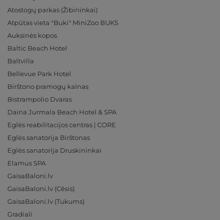
Atostogų parkas (Žibininkai)
Atpūtas vieta "Buki" MiniZoo BUKS
Auksinės kopos
Baltic Beach Hotel
Baltvilla
Bellevue Park Hotel
Birštono pramogų kalnas
Bistrampolio Dvaras
Daina Jurmala Beach Hotel & SPA
Eglės reabilitacijos centras | CORE
Eglės sanatorija Birštonas
Eglės sanatorija Druskininkai
Elamus SPA
GaisaBaloni.lv
GaisaBaloni.lv (Cēsis)
GaisaBaloni.lv (Tukums)
Gradiali