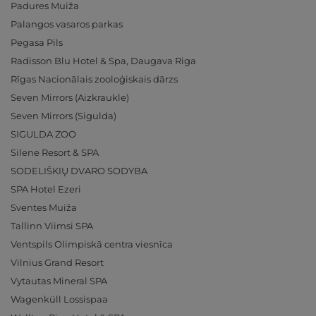
Padures Muiža
Palangos vasaros parkas
Pegasa Pils
Radisson Blu Hotel & Spa, Daugava Riga
Rīgas Nacionālais zooloģiskais dārzs
Seven Mirrors (Aizkraukle)
Seven Mirrors (Sigulda)
SIGULDA ZOO
Silene Resort & SPA
SODELIŠKIŲ DVARO SODYBA
SPA Hotel Ezeri
Sventes Muiža
Tallinn Viimsi SPA
Ventspils Olimpiskā centra viesnīca
Vilnius Grand Resort
Vytautas Mineral SPA
Wagenküll Lossispaa