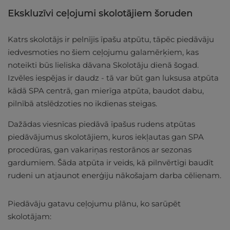
Ekskluzīvi ceļojumi skolotājiem šoruden
Katrs skolotājs ir pelnījis īpašu atpūtu, tāpēc piedāvāju
iedvesmoties no šiem ceļojumu galamērķiem, kas
noteikti būs lieliska dāvana Skolotāju dienā šogad.
Izvēles iespējas ir daudz - tā var būt gan luksusa atpūta
kādā SPA centrā, gan mierīga atpūta, baudot dabu,
pilnībā atslēdzoties no ikdienas steigas.
Dažādas viesnīcas piedāvā īpašus rudens atpūtas
piedāvājumus skolotājiem, kuros iekļautas gan SPA
procedūras, gan vakariņas restorānos ar sezonas
gardumiem. Šāda atpūta ir veids, kā pilnvērtīgi baudīt
rudeni un atjaunot enerģiju nākošajam darba cēlienam.
Piedāvāju gatavu ceļojumu plānu, ko sarūpēt
skolotājam: