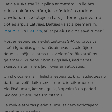
Latvija ir skaista!
Tā ir pilna ar mazām un lielām
brīnumainām vietām, kas būs ideālas rudens
brīvdienām skolotājiem Latvijā. Tomēr, ja ir vēlme
doties ārpus Latvijas, Baltijas valstis, piemēram,
Igaunija
un
Lietuva
, arī ar prieku aicina savā rudenī.
Apsver iespēju apmeklēt Lietuvas SPA kūrortus vai
izpēti Igaunijas gleznainās ainavas – skolotājiem ir
daudz iespēju, lai atrastu sev piemērotāko atpūtas
galamērķi. Rudens ir brīnišķīgs laiks, kad dabas
skaistums un miers ļauj ikvienam atpūsties.
Un skolotājiem šī ir lieliska iespēja uz brīdi atslēgties no
darba un veltīt laiku sev. Izmanto ieteikumus un
piedāvājumus, kas sniegti šajā aprakstā un padari
Skolotāju dienu neaizmirstamu.
Ja meklē atpūtas piedāvājumu saviem skolotājiem,
ieskaties šajā saitē -