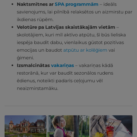
Naktsmītnes ar
SPA programmām
– ideāls
savienojums, lai pilnībā relaksētos un aizmirstu par
ikdienas rūpēm.
Velotūre pa Latvijas skaistākajām vietām
–
skolotājiem, kuri mīl aktīvo atpūtu, šī būs lieliska
iespēja baudīt dabu, vienlaikus gūstot pozitīvas
emocijas un baudot
atpūtu ar kolēģiem
vai
ģimeni.
Izsmalcinātas
vakariņas
– vakariņas kādā
restorānā, kur var baudīt sezonālos rudens
ēdienus, noteikti padarīs ceļojumu vēl
neaizmirstamāku.