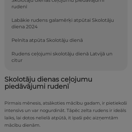
Skolotāju dienas ceļojumu piedāvājumi
rudenī
Labākie rudens galamērķi atpūtai Skolotāju
diena 2024
Pelnīta atpūta Skolotāju dienā
Rudens ceļojumi skolotāju dienā Latvijā un
citur
Skolotāju dienas ceļojumu
piedāvājumi rudenī
Pirmais mēnesis, atsākoties mācību gadam, ir pietiekoši
intensīvs un var nogurdināt. Tāpēc zelta rudens ir ideāls
laiks, lai dotos nelielā atpūtā, it īpaši pēc aizņemtām
mācību dienām.