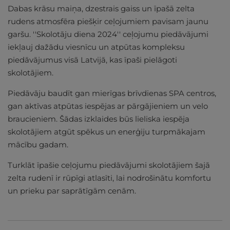
Dabas krāsu maiņa, dzestrais gaiss un īpašā zelta
rudens atmosfēra piešķir ceļojumiem pavisam jaunu
garšu. ''Skolotāju diena 2024'' ceļojumu piedāvājumi
iekļauj dažādu viesnīcu un atpūtas kompleksu
piedāvājumus visā Latvijā, kas īpaši pielāgoti
skolotājiem.
Piedāvāju baudīt gan mierīgas brīvdienas SPA centros,
gan aktīvas atpūtas iespējas ar pārgājieniem un velo
braucieniem. Šādas izklaides būs lieliska iespēja
skolotājiem atgūt spēkus un enerģiju turpmākajam
mācību gadam.
Turklāt īpašie ceļojumu piedāvājumi skolotājiem šajā
zelta rudenī ir rūpīgi atlasīti, lai nodrošinātu komfortu
un prieku par saprātīgām cenām.