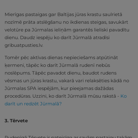
Mierīgas pastaigas gar Baltijas jūras krastu saulrietā
nozīmē prāta atslēgšanu no ikdienas steigas, savukārt
velotūre pa Jūrmalas ieliņām garantēs lieliski pavadītu
dienu. Daudz iespēju ko darīt Jūrmalā atradīsi
gribuatpusties.lv.
Tomēr pēc aktīvas dienas nepieciešams atpūtināt
ķermeni, tāpēc ko darīt Jūrmalā rudenī nebūs
noslēpums. Tāpēc pavadot dienu, baudot rudens
vēsmas un jūras krastu, vakarā vari relaksēties kādā no
Jūrmalas SPA iespējām, kur pieejamas dažādas
procedūras. Uzzini, ko darīt Jūrmalā mūsu rakstā -
Ko
darīt un redzēt Jūrmalā?
3. Tērvete
Rudenīgā Tērvete ir pateicīga ar savām pastaigu takām,