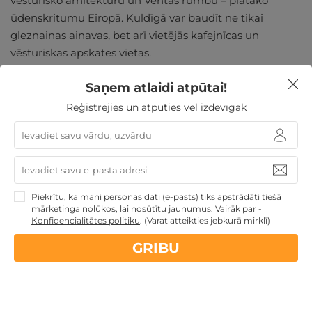
vēsturisko arhitektūru un Ventas rumbu – platāko
ūdenskritumu Eiropā. Kuldīgā var baudīt ne tikai
gleznainas ainavas, bet arī vietējās kafejnīcas un
vēsturiskas apskates vietas.
Dodoties uz kādu vietu, ir forši ne tikai atpūsties, bet arī
Saņem atlaidi atpūtai!
papildināt savu zināšanu vācelīti. Tam lieti noderēs
Reģistrējies un atpūties vēl izdevīgāk
interaktīvs piedzīvojums gida pavadījumā muzejā
"Senās Kuldīgas stāsts", kas atklāj Kuldīgas jautros,
baisos, iedvesmojošos un traģiskos stāstus.
Piekrītu, ka mani personas dati (e-pasts) tiks apstrādāti tiešā
mārketinga nolūkos, lai nosūtītu jaunumus. Vairāk par -
Konfidencialitātes politiku
.
(Varat atteikties jebkurā mirklī)
Atpūta Kuldīgā
GRIBU
"Padures muiža" DĀVANU
KARTE