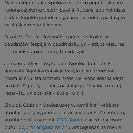
Nav noslēpums, ka Sigulda ir viena no populārākajām
rudens ceļojumu vietām Latvijā. Rudens lapu nokrāsas
padara Siguldu par ideālu galamērķi rudens pastaigām
vai ilgākiem pārgājieniem.
Savukārt Gaujas Nacionālais parks ir pārpilns ar
daudzajām iespējām baudīt dabu un vietējos vēstures
pieminekļus, piemēram, Turaidas pili.
Ja neesi pārliecināts, ko darīt Siguldā, tad noteikti
apmeklē Siguldas bobsleja trasi, kur vari izmēģināt
nobraucienu īstā sportistu trasē. Vēl viena lieliska ideja,
ko darīt Siguldā, ir doties pastaigā pa Turaidas muzeja
rezervātu un apskatīt viduslaiku pili.
Siguldā, Cēsīs un Gaujas upes tuvumā ir arī vairākas
atpūtas iespējas, piemēram, viesnīcas ar SPA centriem,
atpūta privātā namiņā,
ZOO Sigulda
vai odziņa visam
būtu
lidojums ar gaisa balonu
virs Siguldas. Ja meklē