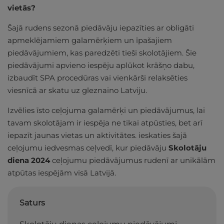
vietās?
Šajā rudens sezonā piedāvāju iepazīties ar obligāti
apmeklējamiem galamērķiem un īpašajiem
piedāvājumiem, kas paredzēti tieši skolotājiem. Šie
piedāvājumi apvieno iespēju aplūkot krāšņo dabu,
izbaudīt SPA procedūras vai vienkārši relaksēties
viesnīcā ar skatu uz gleznaino Latviju.
Izvēlies īsto ceļojuma galamērķi un piedāvājumus, lai
tavam skolotājam ir iespēja ne tikai atpūsties, bet arī
iepazīt jaunas vietas un aktivitātes. ieskaties šajā
ceļojumu iedvesmas ceļvedī, kur piedāvāju
Skolotāju
diena 2024
ceļojumu piedāvājumus rudenī ar unikālām
atpūtas iespējām visā Latvijā.
Saturs