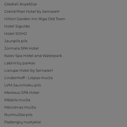
Gradiali Anykščiai
Grand Poet Hotel by SemaraH
Hilton Garden Inn Riga Old Town
Hotel Sigulda
Hotel SOHO
Jaunpils pils
Jūrmala SPA Hotel
Kalev Spa Hotel and Waterpark
Labirintų parkas
Lielupe Hotel by SemaraH
Lindenhoff - Liepas muiža
LVM Jaunmoku pils
Meresuu SPA Hotel
Mālpils muiža
Mārcienas muiža
Nurmuižas pils
Padangių nuotykiai