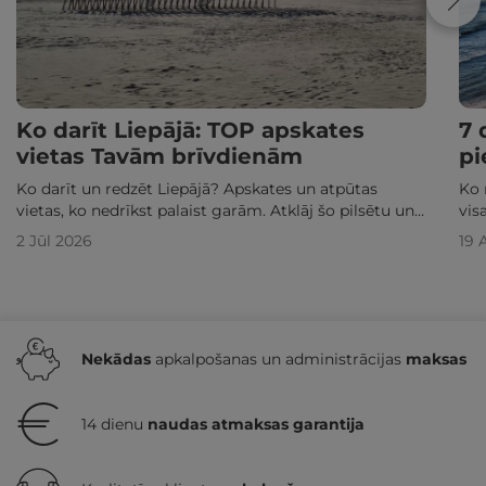
Ko darīt Liepājā: TOP apskates
7 
vietas Tavām brīvdienām
pi
Ko darīt un redzēt Liepājā? Apskates un atpūtas
Ko 
vietas, ko nedrīkst palaist garām. Atklāj šo pilsētu un
vis
tās apkārtni divatā vai ar bērniem no jauna!
2 Jūl 2026
19 
Nekādas
apkalpošanas un administrācijas
maksas
14 dienu
naudas atmaksas garantija