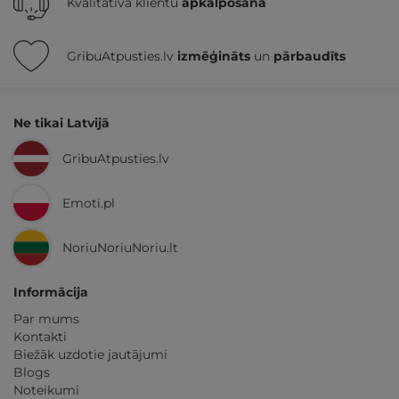
Kvalitatīva klientu
apkalpošana
GribuAtpusties.lv
izmēģināts
un
pārbaudīts
Ne tikai Latvijā
GribuAtpusties.lv
Emoti.pl
NoriuNoriuNoriu.lt
Informācija
Par mums
Kontakti
Biežāk uzdotie jautājumi
Blogs
Noteikumi