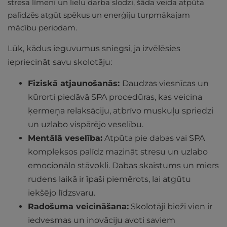
stresa līmeni un lielu darba slodzi, šāda veida atpūta
palīdzēs atgūt spēkus un enerģiju turpmākajam
mācību periodam.
Lūk, kādus ieguvumus sniegsi, ja izvēlēsies
iepriecināt savu skolotāju:
Fiziskā atjaunošanās:
Daudzas viesnīcas un
kūrorti piedāvā SPA procedūras, kas veicina
ķermeņa relaksāciju, atbrīvo muskuļu spriedzi
un uzlabo vispārējo veselību.
Mentālā veselība:
Atpūta pie dabas vai SPA
kompleksos palīdz mazināt stresu un uzlabo
emocionālo stāvokli. Dabas skaistums un miers
rudens laikā ir īpaši piemērots, lai atgūtu
iekšējo līdzsvaru.
Radošuma veicināšana:
Skolotāji bieži vien ir
iedvesmas un inovāciju avoti saviem