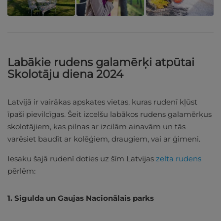
Labākie rudens galamērķi atpūtai
Skolotāju diena 2024
Latvijā ir vairākas apskates vietas, kuras rudenī kļūst
īpaši pievilcīgas. Šeit izcelšu labākos rudens galamērķus
skolotājiem, kas pilnas ar izcilām ainavām un tās
varēsiet baudīt ar kolēģiem, draugiem, vai ar ģimeni.
Iesaku šajā rudenī doties uz šīm Latvijas
zelta rudens
pērlēm:
1. Sigulda un Gaujas Nacionālais parks