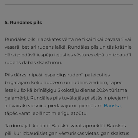
5. Rundāles pils
Rundāles pils ir apskates vērta ne tikai tikai pavasarī vai
vasarā, bet arī rudens laikā. Rundāles pils un tās krāšņie
dārzi piedāvā iespēju iejusties vēstures elpā un izbaudīt
rudens dabas skaistumu.
Pils dārzs ir īpaši iespaidīgs rudenī, pateicoties
bagātajām koku audzēm un rudens ziediem, tāpēc
iesaku šo kā brīnišķīgu Skolotāju dienas 2024 tūrisma
galamērķi. Rundāles pils tuvākajās pilsētās ir pieejami
arī vairāki viesnīcu piedāvājumi, piemēram
Bauskā
,
tāpēc varat ieplānot mierīgu atpūtu.
Ja domājat, ko darīt Bauskā, varat apmeklēt Bauskas
pili, kur izbaudīsiet gan vēsturiskas vietas, gan skaistus